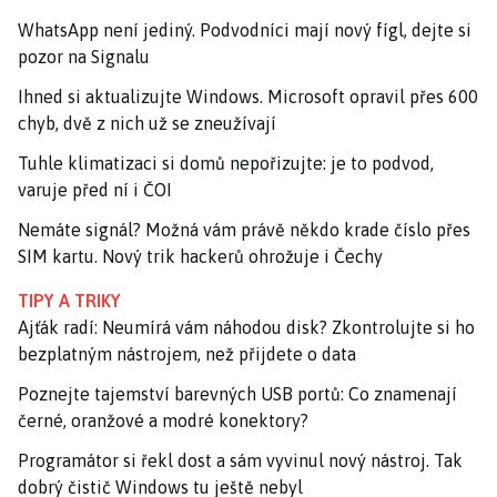
WhatsApp není jediný. Podvodníci mají nový fígl, dejte si
pozor na Signalu
Ihned si aktualizujte Windows. Microsoft opravil přes 600
chyb, dvě z nich už se zneužívají
Tuhle klimatizaci si domů nepořizujte: je to podvod,
varuje před ní i ČOI
Nemáte signál? Možná vám právě někdo krade číslo přes
SIM kartu. Nový trik hackerů ohrožuje i Čechy
TIPY A TRIKY
Ajťák radí: Neumírá vám náhodou disk? Zkontrolujte si ho
bezplatným nástrojem, než přijdete o data
Poznejte tajemství barevných USB portů: Co znamenají
černé, oranžové a modré konektory?
Programátor si řekl dost a sám vyvinul nový nástroj. Tak
dobrý čistič Windows tu ještě nebyl