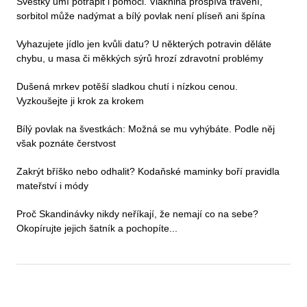
Švestky umí potrápit i pomoci. Vláknina prospívá trávení,
sorbitol může nadýmat a bílý povlak není plíseň ani špína
Vyhazujete jídlo jen kvůli datu? U některých potravin děláte
chybu, u masa či měkkých sýrů hrozí zdravotní problémy
Dušená mrkev potěší sladkou chutí i nízkou cenou.
Vyzkoušejte ji krok za krokem
Bílý povlak na švestkách: Možná se mu vyhýbáte. Podle něj
však poznáte čerstvost
Zakrýt bříško nebo odhalit? Kodaňské maminky boří pravidla
mateřství i módy
Proč Skandinávky nikdy neříkají, že nemají co na sebe?
Okopírujte jejich šatník a pochopíte...