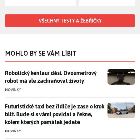
VŠECHNY TESTY A ŽEBŘÍČKY
MOHLO BY SE VÁM LÍBIT
Robotický kentaur děsí. Dvoumetrový robot má ale z
Robotický kentaur děsí. Dvoumetrový
robot má ale zachraňovat životy
NOVINKY
Futuristické taxi bez řidiče je zase o krok blíž. Bude
Futuristické taxi bez řidiče je zase o krok
blíž. Bude si s vámi povídat a řekne,
kolem kterých památek jedete
NOVINKY