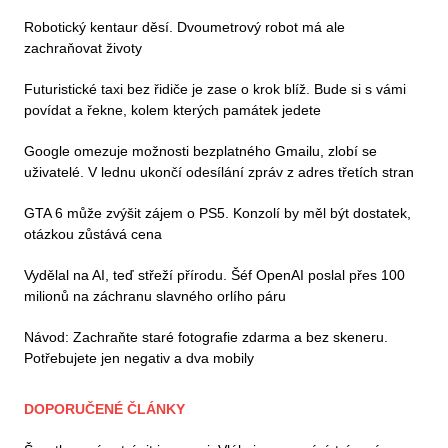
Robotický kentaur děsí. Dvoumetrový robot má ale
zachraňovat životy
Futuristické taxi bez řidiče je zase o krok blíž. Bude si s vámi
povídat a řekne, kolem kterých památek jedete
Google omezuje možnosti bezplatného Gmailu, zlobí se
uživatelé. V lednu ukončí odesílání zpráv z adres třetích stran
GTA 6 může zvýšit zájem o PS5. Konzolí by měl být dostatek,
otázkou zůstává cena
Vydělal na AI, teď střeží přírodu. Šéf OpenAI poslal přes 100
milionů na záchranu slavného orlího páru
Návod: Zachraňte staré fotografie zdarma a bez skeneru.
Potřebujete jen negativ a dva mobily
DOPORUČENÉ ČLÁNKY