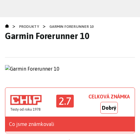
Přejít
k
hlavnímu
>
>
obsahu
PRODUKTY
GARMIN FORERUNNER 10
Garmin Forerunner 10
CELKOVÁ ZNÁMKA
2.7
Dobrý
Co jsme známkovali