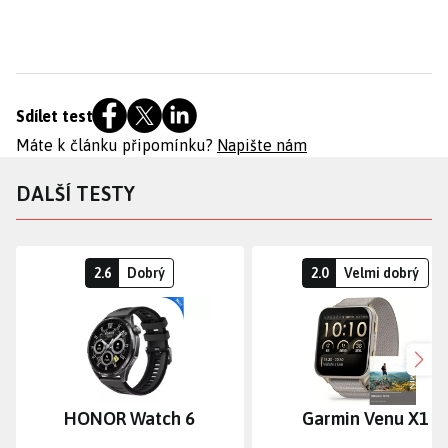
Sdílet test
Máte k článku připomínku?
Napište nám
DALŠÍ TESTY
2.6
Dobrý
2.0
Velmi dobrý
Dalš
HONOR Watch 6
Garmin Venu X1