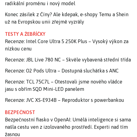
radikální proměnu i nový model
Konec zásilek z Číny? Ale kdepak, e-shopy Temu a Shein
už na Evropskou unii zřejmě vyzrály
TESTY A ŽEBŘÍČKY
Recenze: Intel Core Ultra 5 250K Plus – Vysoký výkon za
nízkou cenu
Recenze: JBL Live 780 NC – Skvěle vybavená střední třída
Recenze: O2 Pods Ultra – Dostupná sluchátka s ANC
Recenze: TCL 75C7L – Otestovali jsme nového vládce
jasu s obřím SQD Mini-LED panelem
Recenze: JVC XS-E934B – Reproduktor s powerbankou
BEZPEČNOST
Bezpečnostní fiasko v OpenAI: Umělá inteligence si sama
našla cestu ven z izolovaného prostředí. Experti nad tím
žasnou