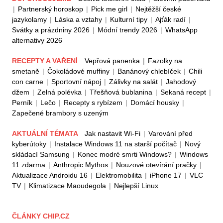
|
Partnerský horoskop
|
Pick me girl
|
Nejtěžší české
jazykolamy
|
Láska a vztahy
|
Kulturní tipy
|
Ajťák radí
|
Svátky a prázdniny 2026
|
Módní trendy 2026
|
WhatsApp
alternativy 2026
RECEPTY A VAŘENÍ
Vepřová panenka
|
Fazolky na
smetaně
|
Čokoládové muffiny
|
Banánový chlebíček
|
Chili
con carne
|
Sportovní nápoj
|
Zálivky na salát
|
Jahodový
džem
|
Zelná polévka
|
Třešňová bublanina
|
Sekaná recept
|
Perník
|
Lečo
|
Recepty s rybízem
|
Domácí housky
|
Zapečené brambory s uzeným
AKTUÁLNÍ TÉMATA
Jak nastavit Wi-Fi
|
Varování před
kyberútoky
|
Instalace Windows 11 na starší počítač
|
Nový
skládací Samsung
|
Konec modré smrti Windows?
|
Windows
11 zdarma
|
Anthropic Mythos
|
Nouzové otevírání pračky
|
Aktualizace Androidu 16
|
Elektromobilita
|
iPhone 17
|
VLC
TV
|
Klimatizace Maoudegola
|
Nejlepší Linux
ČLÁNKY CHIP.CZ