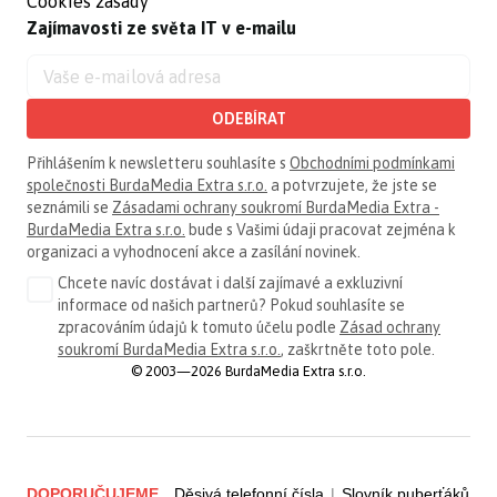
Cookies zásady
Zajímavosti ze světa IT v e-mailu
ODEBÍRAT
Přihlášením k newsletteru souhlasíte s
Obchodními podmínkami
společnosti BurdaMedia Extra s.r.o.
a potvrzujete, že jste se
seznámili se
Zásadami ochrany soukromí BurdaMedia Extra -
BurdaMedia Extra s.r.o.
bude s Vašimi údaji pracovat zejména k
organizaci a vyhodnocení akce a zasílání novinek.
Chcete navíc dostávat i další zajímavé a exkluzivní
informace od našich partnerů? Pokud souhlasíte se
zpracováním údajů k tomuto účelu podle
Zásad ochrany
soukromí BurdaMedia Extra s.r.o.
, zaškrtněte toto pole.
© 2003—2026 BurdaMedia Extra s.r.o.
DOPORUČUJEME
Děsivá telefonní čísla
|
Slovník puberťáků