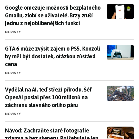
Google omezuje možnosti bezplatného Gmailu, zlobí se 
Google omezuje možnosti bezplatného
Gmailu, zlobí se uživatelé. Brzy zruší
jednu z nejoblíbenějších funkcí
NOVINKY
GTA 6 může zvýšit zájem o PS5. Konzolí by měl být do
GTA 6 může zvýšit zájem o PS5. Konzolí
by měl být dostatek, otázkou zůstává
cena
NOVINKY
Vydělal na AI, teď střeží přírodu. Šéf OpenAI poslal p
Vydělal na AI, teď střeží přírodu. Šéf
OpenAI poslal přes 100 milionů na
záchranu slavného orlího páru
NOVINKY
Návod: Zachraňte staré fotografie zdarma a bez skene
Návod: Zachraňte staré fotografie
zdarma a bez skeneru. Potřebujete jen