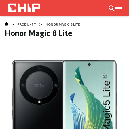
Přejít
k
otevří
hlavnímu
>
>
obsahu
PRODUKTY
HONOR MAGIC 8 LITE
Honor Magic 8 Lite