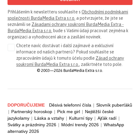
Přihlášením k newsletteru souhlasíte s
Obchodními podmínkami
společnosti BurdaMedia Extra s.r.o.
a potvrzujete, že jste se
seznámili se
Zásadami ochrany soukromí BurdaMedia Extra -
BurdaMedia Extra s.r.o.
bude s Vašimi údaji pracovat zejména k
organizaci a vyhodnocení akce a zasílání novinek.
Chcete navíc dostávat i další zajímavé a exkluzivní
informace od našich partnerů? Pokud souhlasíte se
zpracováním údajů k tomuto účelu podle
Zásad ochrany
soukromí BurdaMedia Extra s.r.o.
, zaškrtněte toto pole.
© 2003—2026 BurdaMedia Extra s.r.o.
DOPORUČUJEME
Děsivá telefonní čísla
|
Slovník puberťáků
|
Partnerský horoskop
|
Pick me girl
|
Nejtěžší české
jazykolamy
|
Láska a vztahy
|
Kulturní tipy
|
Ajťák radí
|
Svátky a prázdniny 2026
|
Módní trendy 2026
|
WhatsApp
alternativy 2026