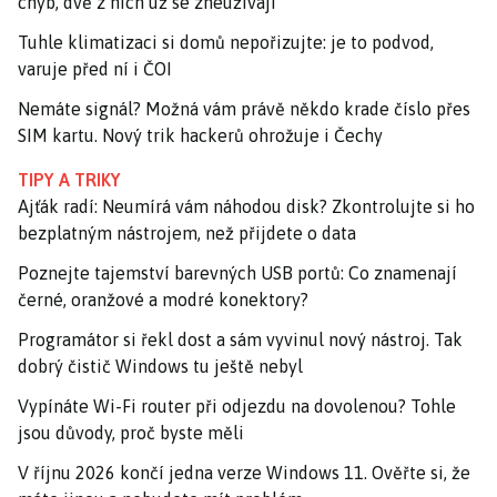
chyb, dvě z nich už se zneužívají
Tuhle klimatizaci si domů nepořizujte: je to podvod,
varuje před ní i ČOI
Nemáte signál? Možná vám právě někdo krade číslo přes
SIM kartu. Nový trik hackerů ohrožuje i Čechy
TIPY A TRIKY
Ajťák radí: Neumírá vám náhodou disk? Zkontrolujte si ho
bezplatným nástrojem, než přijdete o data
Poznejte tajemství barevných USB portů: Co znamenají
černé, oranžové a modré konektory?
Programátor si řekl dost a sám vyvinul nový nástroj. Tak
dobrý čistič Windows tu ještě nebyl
Vypínáte Wi-Fi router při odjezdu na dovolenou? Tohle
jsou důvody, proč byste měli
V říjnu 2026 končí jedna verze Windows 11. Ověřte si, že