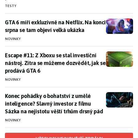
TESTY
GTA 6 míří exkluzivně na Netflix. Na konci srpna se t
GTA 6 míří exkluzivně na Netflix. Na konci
srpna se tam objeví velká ukázka
NOVINKY
Escape #11: Z Xboxu se stal investiční nástroj. Zítra
Escape #11: Z Xboxu se stal investiční
nástroj. Zítra se můžeme dozvědět, jak se
prodává GTA 6
NOVINKY
Konec pohádky o bohatství z umělé inteligence? Slavný
Konec pohádky o bohatství z umělé
inteligence? Slavný investor z filmu
Sázka na nejistotu věští trhům drsný pád
NOVINKY