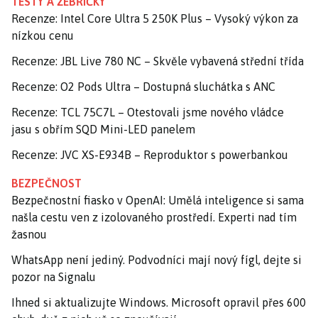
TESTY A ŽEBŘÍČKY
Recenze: Intel Core Ultra 5 250K Plus – Vysoký výkon za
nízkou cenu
Recenze: JBL Live 780 NC – Skvěle vybavená střední třída
Recenze: O2 Pods Ultra – Dostupná sluchátka s ANC
Recenze: TCL 75C7L – Otestovali jsme nového vládce
jasu s obřím SQD Mini-LED panelem
Recenze: JVC XS-E934B – Reproduktor s powerbankou
BEZPEČNOST
Bezpečnostní fiasko v OpenAI: Umělá inteligence si sama
našla cestu ven z izolovaného prostředí. Experti nad tím
žasnou
WhatsApp není jediný. Podvodníci mají nový fígl, dejte si
pozor na Signalu
Ihned si aktualizujte Windows. Microsoft opravil přes 600