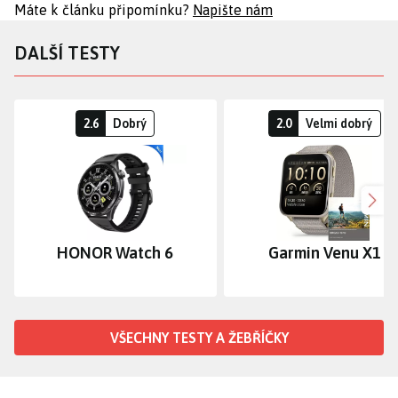
Máte k článku připomínku?
Napište nám
DALŠÍ TESTY
2.6
Dobrý
2.0
Velmi dobrý
Dalš
HONOR Watch 6
Garmin Venu X1
VŠECHNY TESTY A ŽEBŘÍČKY