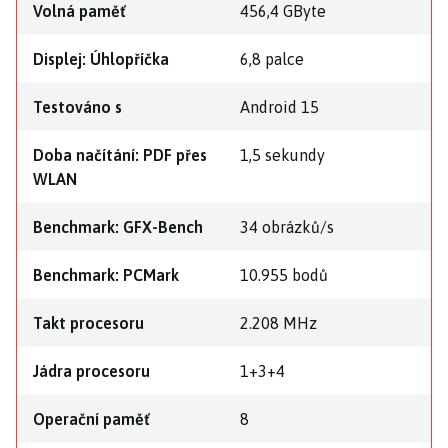
Volná paměť
456,4 GByte
Displej: Úhlopříčka
6,8 palce
Testováno s
Android 15
Doba načítání: PDF přes
1,5 sekundy
WLAN
Benchmark: GFX-Bench
34 obrázků/s
Benchmark: PCMark
10.955 bodů
Takt procesoru
2.208 MHz
Jádra procesoru
1+3+4
Operační paměť
8