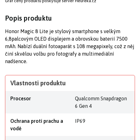
Graf ceny produktu
poskytuje server Heureka.cz
Popis produktu
Honor Magic 8 Lite je stylový smartphone s velkým
6,8palcovým OLED displejem a obrovskou baterií 7500
mAh. Nabízí duální fotoaparát s 108 megapixely, což z něj
činí skvělou volbu pro fotografy a multimediální
nadšence.
Vlastnosti produktu
Procesor
Qualcomm Snapdragon
6 Gen 4
Ochrana proti prachu a
IP69
vodě