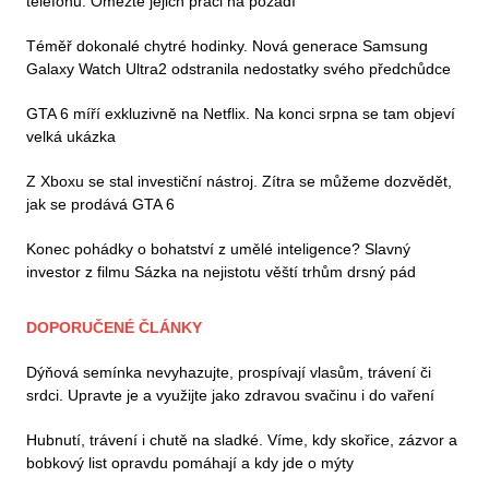
telefonu. Omezte jejich práci na pozadí
Téměř dokonalé chytré hodinky. Nová generace Samsung
Galaxy Watch Ultra2 odstranila nedostatky svého předchůdce
GTA 6 míří exkluzivně na Netflix. Na konci srpna se tam objeví
velká ukázka
Z Xboxu se stal investiční nástroj. Zítra se můžeme dozvědět,
jak se prodává GTA 6
Konec pohádky o bohatství z umělé inteligence? Slavný
investor z filmu Sázka na nejistotu věští trhům drsný pád
DOPORUČENÉ ČLÁNKY
Dýňová semínka nevyhazujte, prospívají vlasům, trávení či
srdci. Upravte je a využijte jako zdravou svačinu i do vaření
Hubnutí, trávení i chutě na sladké. Víme, kdy skořice, zázvor a
bobkový list opravdu pomáhají a kdy jde o mýty