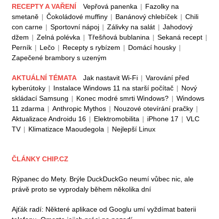
RECEPTY A VAŘENÍ
Vepřová panenka
|
Fazolky na
smetaně
|
Čokoládové muffiny
|
Banánový chlebíček
|
Chili
con carne
|
Sportovní nápoj
|
Zálivky na salát
|
Jahodový
džem
|
Zelná polévka
|
Třešňová bublanina
|
Sekaná recept
|
Perník
|
Lečo
|
Recepty s rybízem
|
Domácí housky
|
Zapečené brambory s uzeným
AKTUÁLNÍ TÉMATA
Jak nastavit Wi-Fi
|
Varování před
kyberútoky
|
Instalace Windows 11 na starší počítač
|
Nový
skládací Samsung
|
Konec modré smrti Windows?
|
Windows
11 zdarma
|
Anthropic Mythos
|
Nouzové otevírání pračky
|
Aktualizace Androidu 16
|
Elektromobilita
|
iPhone 17
|
VLC
TV
|
Klimatizace Maoudegola
|
Nejlepší Linux
ČLÁNKY CHIP.CZ
Rýpanec do Mety. Brýle DuckDuckGo neumí vůbec nic, ale
právě proto se vyprodaly během několika dní
Ajťák radí: Některé aplikace od Googlu umí vyždímat baterii