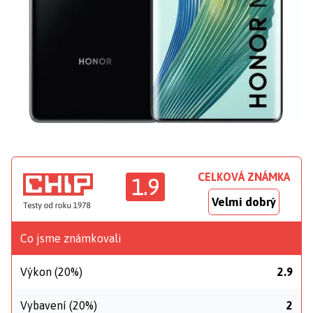
CELKOVÁ ZNÁMKA
1.9
Velmi dobrý
Co jsme známkovali
Výkon (20%)
2.9
Vybavení (20%)
2