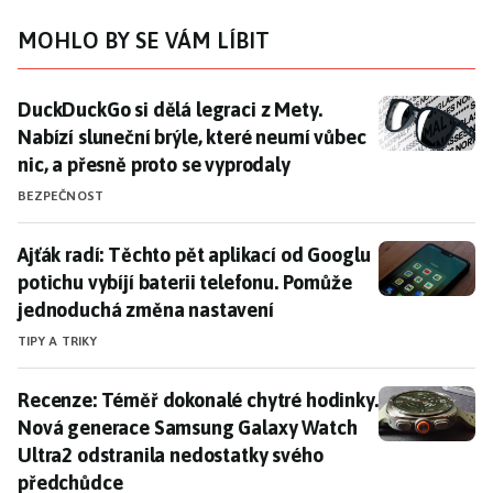
MOHLO BY SE VÁM LÍBIT
DuckDuckGo si dělá legraci z Mety. Nabízí sluneční br
DuckDuckGo si dělá legraci z Mety.
Nabízí sluneční brýle, které neumí vůbec
nic, a přesně proto se vyprodaly
BEZPEČNOST
Ajťák radí: Těchto pět aplikací od Googlu potichu vy
Ajťák radí: Těchto pět aplikací od Googlu
potichu vybíjí baterii telefonu. Pomůže
jednoduchá změna nastavení
TIPY A TRIKY
Recenze: Téměř dokonalé chytré hodinky. Nová gener
Recenze: Téměř dokonalé chytré hodinky.
Nová generace Samsung Galaxy Watch
Ultra2 odstranila nedostatky svého
předchůdce