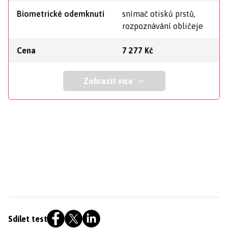
Biometrické odemknutí
snímač otisků prstů,
rozpoznávání obličeje
Cena
7 277 Kč
Zobrazit více
Sdílet test