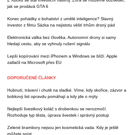
jak se prodává GTA 6
Konec pohádky o bohatství z umělé inteligence? Slavný
investor z filmu Sázka na nejistotu věští trhům drsný pád
Elektronická válka bez člověka. Autonomní drony si samy
hledají cestu, aby se vyhnuly rušení signálu
Lepší kopírování mezi iPhonem a Windows se blíží. Apple
zatlačil na Microsoft přes EU
DOPORUČENÉ ČLÁNKY
Hubnutí, trávení i chutě na sladké. Víme, kdy skořice, zázvor a
bobkový list opravdu pomáhají a kdy jde o mýty
Nejlepší švestkový koláč s drobenkou se nerozmočí.
Rozhoduje typ těsta, úprava švestek i správný postup
Zelené brambory nejsou jen kosmetická vada. Kdy je ještě
můžete sníst