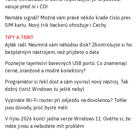
varuje před ní i ČOI
Nemáte signál? Možná vám právě někdo krade číslo přes
SIM kartu. Nový trik hackerů ohrožuje i Čechy
TIPY A TRIKY
Ajťák radí: Neumírá vám náhodou disk? Zkontrolujte si ho
bezplatným nástrojem, než přijdete o data
Poznejte tajemství barevných USB portů: Co znamenají
černé, oranžové a modré konektory?
Programátor si řekl dost a sám vyvinul nový nástroj. Tak
dobrý čistič Windows tu ještě nebyl
Vypínáte Wi-Fi router při odjezdu na dovolenou? Tohle
jsou důvody, proč byste měli
V říjnu 2026 končí jedna verze Windows 11. Ověřte si, že
máte jinou a nebudete mít problém