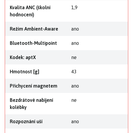
Kvalita ANC (školní
1,9
hodnocení)
Režim Ambient-Aware
ano
Bluetooth-Multipoint
ano
Kodek: aptX
ne
Hmotnost [g]
43
Přichycení magnetem
ano
Bezdrátové nabíjení
ne
kolébky
Rozpoznání uší
ano