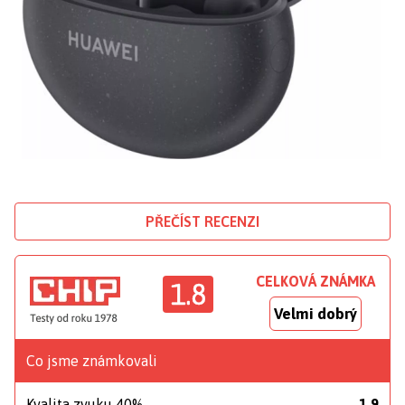
PŘEČÍST RECENZI
CELKOVÁ ZNÁMKA
1.8
Velmi dobrý
Co jsme známkovali
Kvalita zvuku 40%
1.9