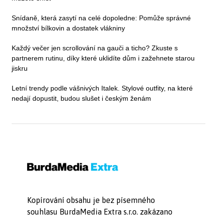
Snídaně, která zasytí na celé dopoledne: Pomůže správné
množství bílkovin a dostatek vlákniny
Každý večer jen scrollování na gauči a ticho? Zkuste s
partnerem rutinu, díky které uklidíte dům i zažehnete starou
jiskru
Letní trendy podle vášnivých Italek. Stylové outfity, na které
nedají dopustit, budou slušet i českým ženám
Kopírování obsahu je bez písemného
souhlasu BurdaMedia Extra s.r.o. zakázano