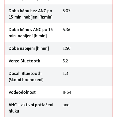
Doba běhu bez ANC po
5:07
15 min. nabíjení [h:min]
Doba běhu s ANC po 15
5:36
min. nabíjení [h:min]
Doba nabíjení [h:min]
1:50
Verze Bluetooth
5.2
Dosah Bluetooth
1,3
(školní hodnocení)
Voděodolnost
IP54
ANC – aktivní potlačení
ano
hluku