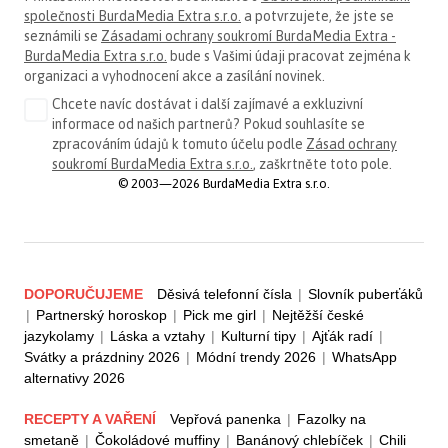
společnosti BurdaMedia Extra s.r.o.
a potvrzujete, že jste se
seznámili se
Zásadami ochrany soukromí BurdaMedia Extra -
BurdaMedia Extra s.r.o.
bude s Vašimi údaji pracovat zejména k
organizaci a vyhodnocení akce a zasílání novinek.
Chcete navíc dostávat i další zajímavé a exkluzivní
informace od našich partnerů? Pokud souhlasíte se
zpracováním údajů k tomuto účelu podle
Zásad ochrany
soukromí BurdaMedia Extra s.r.o.
, zaškrtněte toto pole.
© 2003—2026 BurdaMedia Extra s.r.o.
DOPORUČUJEME
Děsivá telefonní čísla
|
Slovník puberťáků
|
Partnerský horoskop
|
Pick me girl
|
Nejtěžší české
jazykolamy
|
Láska a vztahy
|
Kulturní tipy
|
Ajťák radí
|
Svátky a prázdniny 2026
|
Módní trendy 2026
|
WhatsApp
alternativy 2026
RECEPTY A VAŘENÍ
Vepřová panenka
|
Fazolky na
smetaně
|
Čokoládové muffiny
|
Banánový chlebíček
|
Chili