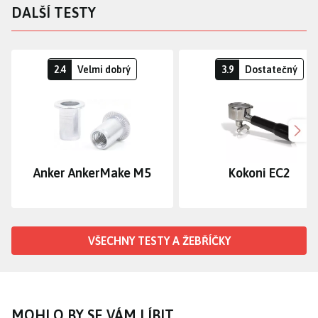
DALŠÍ TESTY
2.4
Velmi dobrý
3.9
Dostatečný
Dalš
Anker AnkerMake M5
Kokoni EC2
VŠECHNY TESTY A ŽEBŘÍČKY
MOHLO BY SE VÁM LÍBIT