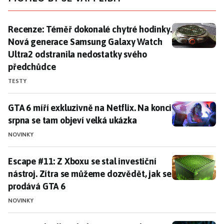
Recenze: Téměř dokonalé chytré hodinky. Nová gener
Recenze: Téměř dokonalé chytré hodinky.
Nová generace Samsung Galaxy Watch
Ultra2 odstranila nedostatky svého
předchůdce
TESTY
GTA 6 míří exkluzivně na Netflix. Na konci srpna se t
GTA 6 míří exkluzivně na Netflix. Na konci
srpna se tam objeví velká ukázka
NOVINKY
Escape #11: Z Xboxu se stal investiční nástroj. Zítra
Escape #11: Z Xboxu se stal investiční
nástroj. Zítra se můžeme dozvědět, jak se
prodává GTA 6
NOVINKY