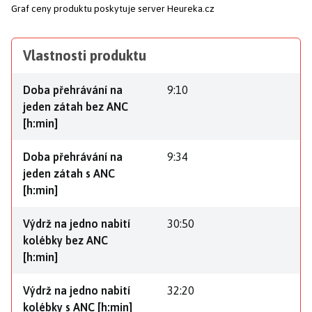
Graf ceny produktu
poskytuje server Heureka.cz
Vlastnosti produktu
Doba přehrávání na
9:10
jeden zátah bez ANC
[h:min]
Doba přehrávání na
9:34
jeden zátah s ANC
[h:min]
Výdrž na jedno nabití
30:50
kolébky bez ANC
[h:min]
Výdrž na jedno nabití
32:20
kolébky s ANC [h:min]