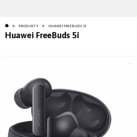
Přejít
k
hlavnímu
>
>
obsahu
PRODUKTY
HUAWEI FREEBUDS 5I
Huawei FreeBuds 5i