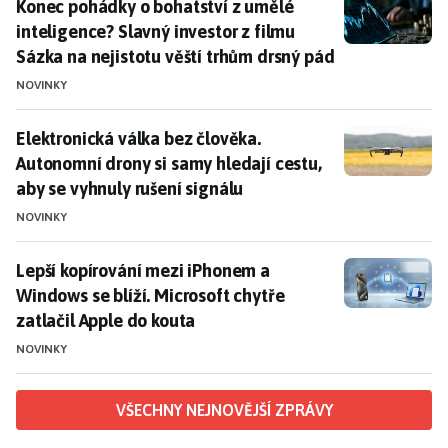
Konec pohádky o bohatství z umělé inteligence? Slavný
Konec pohádky o bohatství z umělé
inteligence? Slavný investor z filmu
Sázka na nejistotu věští trhům drsný pád
NOVINKY
Elektronická válka bez člověka. Autonomní drony si sa
Elektronická válka bez člověka.
Autonomní drony si samy hledají cestu,
aby se vyhnuly rušení signálu
NOVINKY
Lepší kopírování mezi iPhonem a Windows se blíží. Mic
Lepší kopírování mezi iPhonem a
Windows se blíží. Microsoft chytře
zatlačil Apple do kouta
NOVINKY
VŠECHNY NEJNOVĚJŠÍ ZPRÁVY