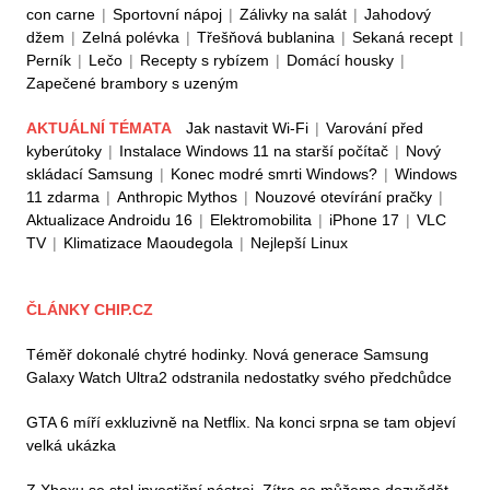
con carne
|
Sportovní nápoj
|
Zálivky na salát
|
Jahodový
džem
|
Zelná polévka
|
Třešňová bublanina
|
Sekaná recept
|
Perník
|
Lečo
|
Recepty s rybízem
|
Domácí housky
|
Zapečené brambory s uzeným
AKTUÁLNÍ TÉMATA
Jak nastavit Wi-Fi
|
Varování před
kyberútoky
|
Instalace Windows 11 na starší počítač
|
Nový
skládací Samsung
|
Konec modré smrti Windows?
|
Windows
11 zdarma
|
Anthropic Mythos
|
Nouzové otevírání pračky
|
Aktualizace Androidu 16
|
Elektromobilita
|
iPhone 17
|
VLC
TV
|
Klimatizace Maoudegola
|
Nejlepší Linux
ČLÁNKY CHIP.CZ
Téměř dokonalé chytré hodinky. Nová generace Samsung
Galaxy Watch Ultra2 odstranila nedostatky svého předchůdce
GTA 6 míří exkluzivně na Netflix. Na konci srpna se tam objeví
velká ukázka
Z Xboxu se stal investiční nástroj. Zítra se můžeme dozvědět,