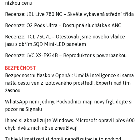
nízkou cenu
Recenze: JBL Live 780 NC – Skvěle vybavená střední třída
Recenze: O2 Pods Ultra – Dostupná sluchátka s ANC
Recenze: TCL 75C7L – Otestovali jsme nového vládce
jasu s obřím SQD Mini-LED panelem
Recenze: JVC XS-E934B – Reproduktor s powerbankou
BEZPEČNOST
Bezpečnostní fiasko v OpenAI: Umělá inteligence si sama
našla cestu ven z izolovaného prostředí. Experti nad tím
žasnou
WhatsApp není jediný. Podvodníci mají nový fígl, dejte si
pozor na Signalu
Ihned si aktualizujte Windows. Microsoft opravil přes 600
chyb, dvě z nich už se zneužívají
Tuhle klimatizaci si domů nepořizujte: je to podvod,