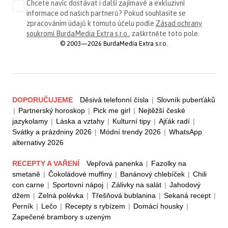
Chcete navíc dostávat i další zajímavé a exkluzivní
informace od našich partnerů? Pokud souhlasíte se
zpracováním údajů k tomuto účelu podle
Zásad ochrany
soukromí BurdaMedia Extra s.r.o.
, zaškrtněte toto pole.
© 2003—2026 BurdaMedia Extra s.r.o.
DOPORUČUJEME
Děsivá telefonní čísla
|
Slovník puberťáků
|
Partnerský horoskop
|
Pick me girl
|
Nejtěžší české
jazykolamy
|
Láska a vztahy
|
Kulturní tipy
|
Ajťák radí
|
Svátky a prázdniny 2026
|
Módní trendy 2026
|
WhatsApp
alternativy 2026
RECEPTY A VAŘENÍ
Vepřová panenka
|
Fazolky na
smetaně
|
Čokoládové muffiny
|
Banánový chlebíček
|
Chili
con carne
|
Sportovní nápoj
|
Zálivky na salát
|
Jahodový
džem
|
Zelná polévka
|
Třešňová bublanina
|
Sekaná recept
|
Perník
|
Lečo
|
Recepty s rybízem
|
Domácí housky
|
Zapečené brambory s uzeným