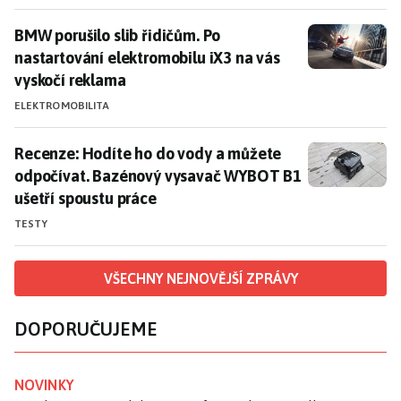
BMW porušilo slib řidičům. Po nastartování elektromo
BMW porušilo slib řidičům. Po
nastartování elektromobilu iX3 na vás
vyskočí reklama
ELEKTROMOBILITA
Recenze: Hodíte ho do vody a můžete odpočívat. Baz
Recenze: Hodíte ho do vody a můžete
odpočívat. Bazénový vysavač WYBOT B1
ušetří spoustu práce
TESTY
VŠECHNY NEJNOVĚJŠÍ ZPRÁVY
DOPORUČUJEME
NOVINKY