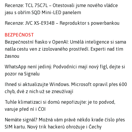
Recenze: TCL 75C7L – Otestovali jsme nového vládce
jasu s obřím SQD Mini-LED panelem
Recenze: JVC XS-E934B – Reproduktor s powerbankou
BEZPEČNOST
Bezpečnostní fiasko v OpenAI: Umělá inteligence si sama
našla cestu ven z izolovaného prostředí. Experti nad tím
žasnou
WhatsApp není jediný. Podvodníci mají nový fígl, dejte si
pozor na Signalu
Ihned si aktualizujte Windows. Microsoft opravil přes 600
chyb, dvě z nich už se zneužívají
Tuhle klimatizaci si domů nepořizujte: je to podvod,
varuje před ní i ČOI
Nemáte signál? Možná vám právě někdo krade číslo přes
SIM kartu. Nový trik hackerů ohrožuje i Čechy