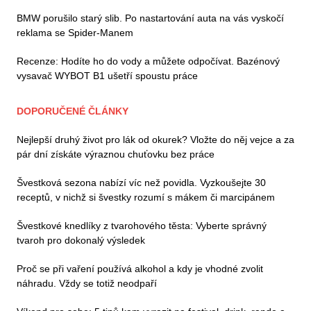
BMW porušilo starý slib. Po nastartování auta na vás vyskočí
reklama se Spider-Manem
Recenze: Hodíte ho do vody a můžete odpočívat. Bazénový
vysavač WYBOT B1 ušetří spoustu práce
DOPORUČENÉ ČLÁNKY
Nejlepší druhý život pro lák od okurek? Vložte do něj vejce a za
pár dní získáte výraznou chuťovku bez práce
Švestková sezona nabízí víc než povidla. Vyzkoušejte 30
receptů, v nichž si švestky rozumí s mákem či marcipánem
Švestkové knedlíky z tvarohového těsta: Vyberte správný
tvaroh pro dokonalý výsledek
Proč se při vaření používá alkohol a kdy je vhodné zvolit
náhradu. Vždy se totiž neodpaří