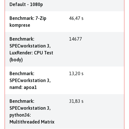
Default - 1080p
Benchmark: 7-Zip
46,47 s
komprese
Benchmark:
14677
SPECworkstation 3,
LuxRender: CPU Test
(body)
Benchmark:
13,20 s
SPECworkstation 3,
namd: apoa1
Benchmark:
31,83 s
SPECworkstation 3,
python36:
Multithreaded Matrix