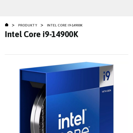
Přejít
k
hlavnímu
>
>
obsahu
PRODUKTY
INTEL CORE I9-14900K
Intel Core i9-14900K