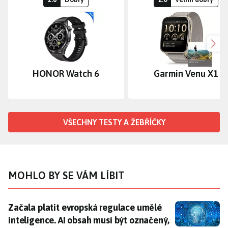
Dalš
HONOR Watch 6
Garmin Venu X1
VŠECHNY TESTY A ŽEBŘÍČKY
MOHLO BY SE VÁM LÍBIT
Začala platit evropská regulace umělé inteligence. A
Začala platit evropská regulace umělé
inteligence. AI obsah musí být označený,