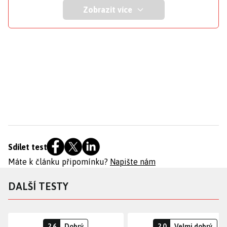
Zobrazit více
Sdílet test
Máte k článku připomínku?
Napište nám
DALŠÍ TESTY
2.6
Dobrý
2.0
Velmi dobrý