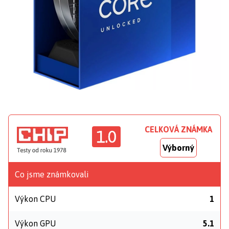
CELKOVÁ ZNÁMKA
1.0
Výborný
Co jsme známkovali
Výkon CPU
1
Výkon GPU
5.1