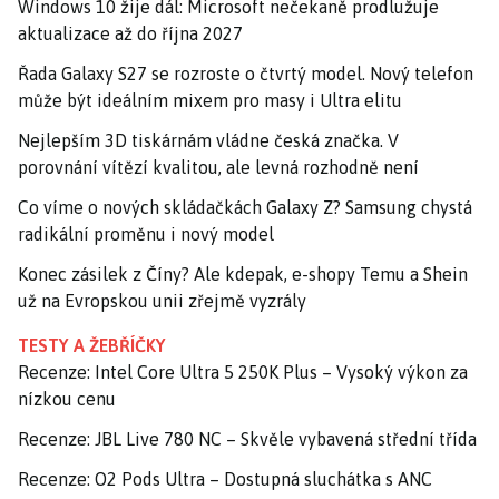
Windows 10 žije dál: Microsoft nečekaně prodlužuje
aktualizace až do října 2027
Řada Galaxy S27 se rozroste o čtvrtý model. Nový telefon
může být ideálním mixem pro masy i Ultra elitu
Nejlepším 3D tiskárnám vládne česká značka. V
porovnání vítězí kvalitou, ale levná rozhodně není
Co víme o nových skládačkách Galaxy Z? Samsung chystá
radikální proměnu i nový model
Konec zásilek z Číny? Ale kdepak, e-shopy Temu a Shein
už na Evropskou unii zřejmě vyzrály
TESTY A ŽEBŘÍČKY
Recenze: Intel Core Ultra 5 250K Plus – Vysoký výkon za
nízkou cenu
Recenze: JBL Live 780 NC – Skvěle vybavená střední třída
Recenze: O2 Pods Ultra – Dostupná sluchátka s ANC