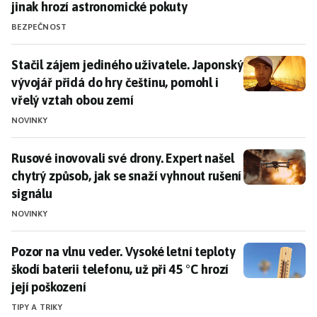
jinak hrozí astronomické pokuty
BEZPEČNOST
Stačil zájem jediného uživatele. Japonský vývojář při
Stačil zájem jediného uživatele. Japonský
vývojář přidá do hry češtinu, pomohl i
vřelý vztah obou zemí
NOVINKY
Rusové inovovali své drony. Expert našel chytrý způsob
Rusové inovovali své drony. Expert našel
chytrý způsob, jak se snaží vyhnout rušení
signálu
NOVINKY
Pozor na vlnu veder. Vysoké letní teploty škodí baterii 
Pozor na vlnu veder. Vysoké letní teploty
škodí baterii telefonu, už při 45 °C hrozí
její poškození
TIPY A TRIKY