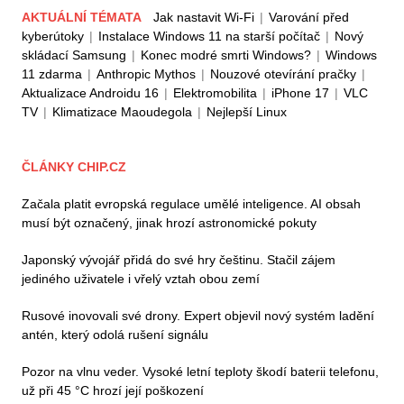
AKTUÁLNÍ TÉMATA
Jak nastavit Wi-Fi
|
Varování před
kyberútoky
|
Instalace Windows 11 na starší počítač
|
Nový
skládací Samsung
|
Konec modré smrti Windows?
|
Windows
11 zdarma
|
Anthropic Mythos
|
Nouzové otevírání pračky
|
Aktualizace Androidu 16
|
Elektromobilita
|
iPhone 17
|
VLC
TV
|
Klimatizace Maoudegola
|
Nejlepší Linux
ČLÁNKY CHIP.CZ
Začala platit evropská regulace umělé inteligence. AI obsah
musí být označený, jinak hrozí astronomické pokuty
Japonský vývojář přidá do své hry češtinu. Stačil zájem
jediného uživatele i vřelý vztah obou zemí
Rusové inovovali své drony. Expert objevil nový systém ladění
antén, který odolá rušení signálu
Pozor na vlnu veder. Vysoké letní teploty škodí baterii telefonu,
už při 45 °C hrozí její poškození