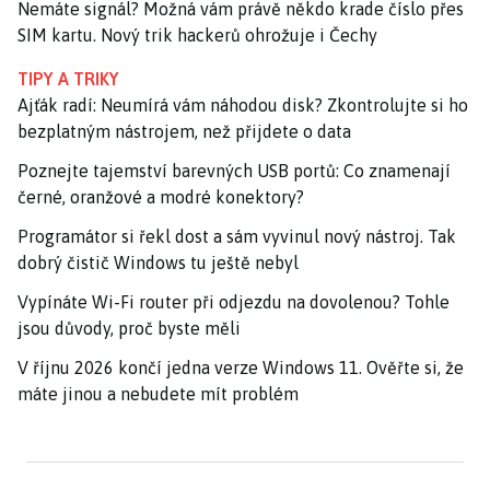
Nemáte signál? Možná vám právě někdo krade číslo přes
SIM kartu. Nový trik hackerů ohrožuje i Čechy
TIPY A TRIKY
Ajťák radí: Neumírá vám náhodou disk? Zkontrolujte si ho
bezplatným nástrojem, než přijdete o data
Poznejte tajemství barevných USB portů: Co znamenají
černé, oranžové a modré konektory?
Programátor si řekl dost a sám vyvinul nový nástroj. Tak
dobrý čistič Windows tu ještě nebyl
Vypínáte Wi-Fi router při odjezdu na dovolenou? Tohle
jsou důvody, proč byste měli
V říjnu 2026 končí jedna verze Windows 11. Ověřte si, že
máte jinou a nebudete mít problém