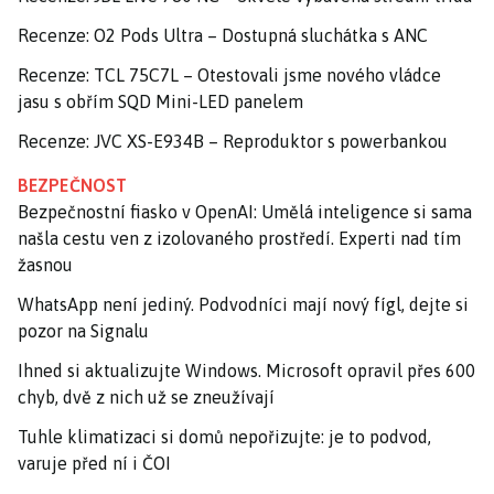
Recenze: O2 Pods Ultra – Dostupná sluchátka s ANC
Recenze: TCL 75C7L – Otestovali jsme nového vládce
jasu s obřím SQD Mini-LED panelem
Recenze: JVC XS-E934B – Reproduktor s powerbankou
BEZPEČNOST
Bezpečnostní fiasko v OpenAI: Umělá inteligence si sama
našla cestu ven z izolovaného prostředí. Experti nad tím
žasnou
WhatsApp není jediný. Podvodníci mají nový fígl, dejte si
pozor na Signalu
Ihned si aktualizujte Windows. Microsoft opravil přes 600
chyb, dvě z nich už se zneužívají
Tuhle klimatizaci si domů nepořizujte: je to podvod,
varuje před ní i ČOI