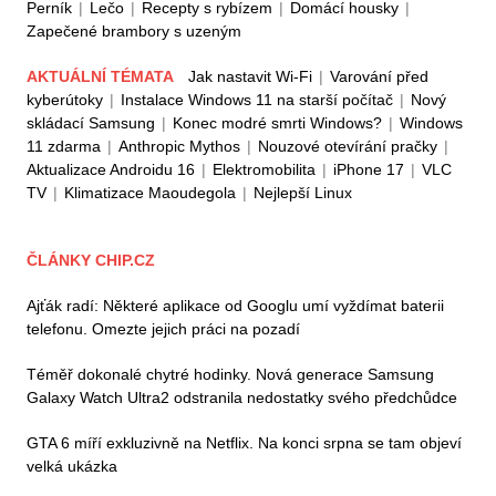
Perník
|
Lečo
|
Recepty s rybízem
|
Domácí housky
|
Zapečené brambory s uzeným
AKTUÁLNÍ TÉMATA
Jak nastavit Wi-Fi
|
Varování před
kyberútoky
|
Instalace Windows 11 na starší počítač
|
Nový
skládací Samsung
|
Konec modré smrti Windows?
|
Windows
11 zdarma
|
Anthropic Mythos
|
Nouzové otevírání pračky
|
Aktualizace Androidu 16
|
Elektromobilita
|
iPhone 17
|
VLC
TV
|
Klimatizace Maoudegola
|
Nejlepší Linux
ČLÁNKY CHIP.CZ
Ajťák radí: Některé aplikace od Googlu umí vyždímat baterii
telefonu. Omezte jejich práci na pozadí
Téměř dokonalé chytré hodinky. Nová generace Samsung
Galaxy Watch Ultra2 odstranila nedostatky svého předchůdce
GTA 6 míří exkluzivně na Netflix. Na konci srpna se tam objeví
velká ukázka