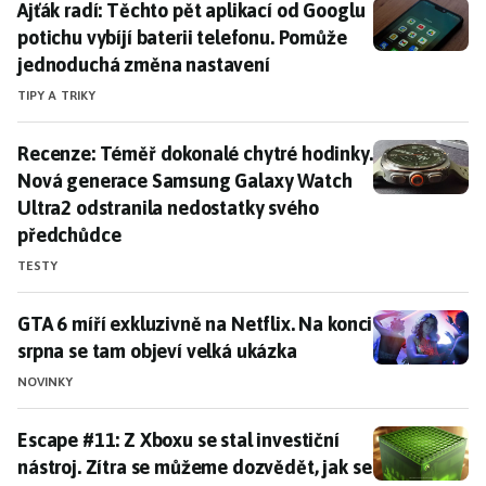
Ajťák radí: Těchto pět aplikací od Googlu potichu vy
Ajťák radí: Těchto pět aplikací od Googlu
potichu vybíjí baterii telefonu. Pomůže
jednoduchá změna nastavení
TIPY A TRIKY
Recenze: Téměř dokonalé chytré hodinky. Nová gener
Recenze: Téměř dokonalé chytré hodinky.
Nová generace Samsung Galaxy Watch
Ultra2 odstranila nedostatky svého
předchůdce
TESTY
GTA 6 míří exkluzivně na Netflix. Na konci srpna se t
GTA 6 míří exkluzivně na Netflix. Na konci
srpna se tam objeví velká ukázka
NOVINKY
Escape #11: Z Xboxu se stal investiční nástroj. Zítra
Escape #11: Z Xboxu se stal investiční
nástroj. Zítra se můžeme dozvědět, jak se