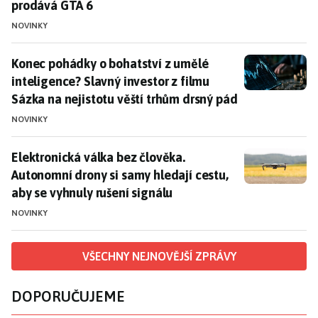
prodává GTA 6
NOVINKY
Konec pohádky o bohatství z umělé inteligence? Slavný
Konec pohádky o bohatství z umělé
inteligence? Slavný investor z filmu
Sázka na nejistotu věští trhům drsný pád
NOVINKY
Elektronická válka bez člověka. Autonomní drony si sa
Elektronická válka bez člověka.
Autonomní drony si samy hledají cestu,
aby se vyhnuly rušení signálu
NOVINKY
VŠECHNY NEJNOVĚJŠÍ ZPRÁVY
DOPORUČUJEME