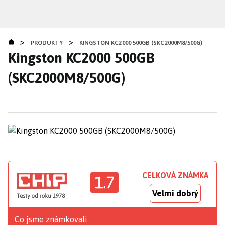
Přejít
k
hlavnímu
>
>
obsahu
PRODUKTY
KINGSTON KC2000 500GB (SKC2000M8/500G)
Kingston KC2000 500GB
(SKC2000M8/500G)
CELKOVÁ ZNÁMKA
1.7
Velmi dobrý
Co jsme známkovali