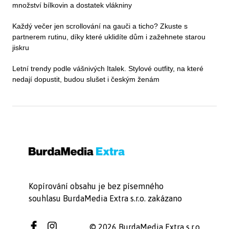
množství bílkovin a dostatek vlákniny
Každý večer jen scrollování na gauči a ticho? Zkuste s
partnerem rutinu, díky které uklidíte dům i zažehnete starou
jiskru
Letní trendy podle vášnivých Italek. Stylové outfity, na které
nedají dopustit, budou slušet i českým ženám
Kopírování obsahu je bez písemného
souhlasu BurdaMedia Extra s.r.o. zakázano
© 2026 BurdaMedia Extra s.r.o.