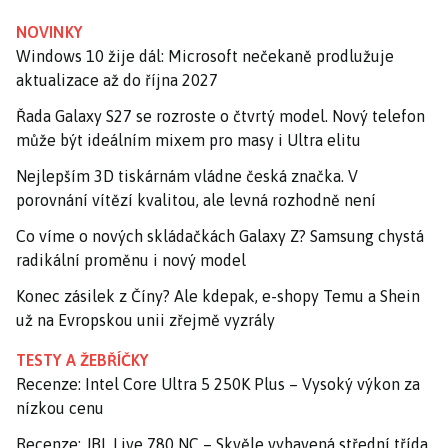
NOVINKY
Windows 10 žije dál: Microsoft nečekaně prodlužuje
aktualizace až do října 2027
Řada Galaxy S27 se rozroste o čtvrtý model. Nový telefon
může být ideálním mixem pro masy i Ultra elitu
Nejlepším 3D tiskárnám vládne česká značka. V
porovnání vítězí kvalitou, ale levná rozhodně není
Co víme o nových skládačkách Galaxy Z? Samsung chystá
radikální proměnu i nový model
Konec zásilek z Číny? Ale kdepak, e-shopy Temu a Shein
už na Evropskou unii zřejmě vyzrály
TESTY A ŽEBŘÍČKY
Recenze: Intel Core Ultra 5 250K Plus – Vysoký výkon za
nízkou cenu
Recenze: JBL Live 780 NC – Skvěle vybavená střední třída