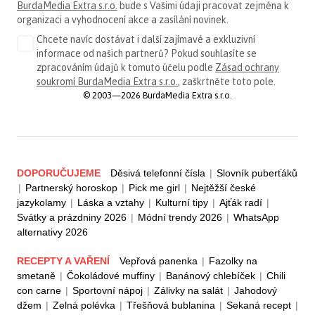
BurdaMedia Extra s.r.o.
bude s Vašimi údaji pracovat zejména k
organizaci a vyhodnocení akce a zasílání novinek.
Chcete navíc dostávat i další zajímavé a exkluzivní
informace od našich partnerů? Pokud souhlasíte se
zpracováním údajů k tomuto účelu podle
Zásad ochrany
soukromí BurdaMedia Extra s.r.o.
, zaškrtněte toto pole.
© 2003—2026 BurdaMedia Extra s.r.o.
DOPORUČUJEME
Děsivá telefonní čísla
|
Slovník puberťáků
|
Partnerský horoskop
|
Pick me girl
|
Nejtěžší české
jazykolamy
|
Láska a vztahy
|
Kulturní tipy
|
Ajťák radí
|
Svátky a prázdniny 2026
|
Módní trendy 2026
|
WhatsApp
alternativy 2026
RECEPTY A VAŘENÍ
Vepřová panenka
|
Fazolky na
smetaně
|
Čokoládové muffiny
|
Banánový chlebíček
|
Chili
con carne
|
Sportovní nápoj
|
Zálivky na salát
|
Jahodový
džem
|
Zelná polévka
|
Třešňová bublanina
|
Sekaná recept
|