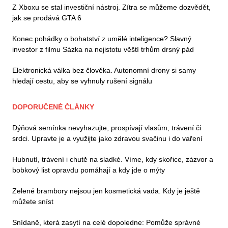
Z Xboxu se stal investiční nástroj. Zítra se můžeme dozvědět,
jak se prodává GTA 6
Konec pohádky o bohatství z umělé inteligence? Slavný
investor z filmu Sázka na nejistotu věští trhům drsný pád
Elektronická válka bez člověka. Autonomní drony si samy
hledají cestu, aby se vyhnuly rušení signálu
DOPORUČENÉ ČLÁNKY
Dýňová semínka nevyhazujte, prospívají vlasům, trávení či
srdci. Upravte je a využijte jako zdravou svačinu i do vaření
Hubnutí, trávení i chutě na sladké. Víme, kdy skořice, zázvor a
bobkový list opravdu pomáhají a kdy jde o mýty
Zelené brambory nejsou jen kosmetická vada. Kdy je ještě
můžete sníst
Snídaně, která zasytí na celé dopoledne: Pomůže správné