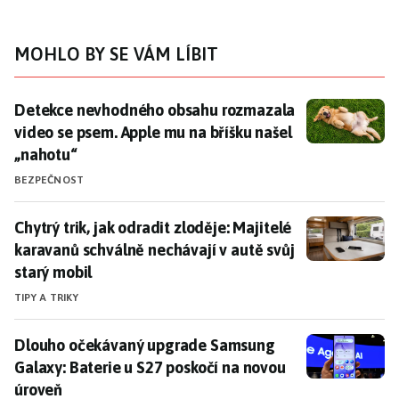
MOHLO BY SE VÁM LÍBIT
Detekce nevhodného obsahu rozmazala video se psem.
Detekce nevhodného obsahu rozmazala
video se psem. Apple mu na bříšku našel
„nahotu“
BEZPEČNOST
Chytrý trik, jak odradit zloděje: Majitelé karavanů sc
Chytrý trik, jak odradit zloděje: Majitelé
karavanů schválně nechávají v autě svůj
starý mobil
TIPY A TRIKY
Dlouho očekávaný upgrade Samsung Galaxy: Baterie u
Dlouho očekávaný upgrade Samsung
Galaxy: Baterie u S27 poskočí na novou
úroveň