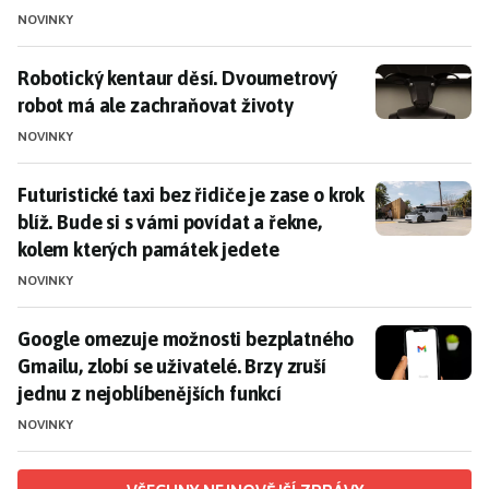
NOVINKY
Robotický kentaur děsí. Dvoumetrový robot má ale z
Robotický kentaur děsí. Dvoumetrový
robot má ale zachraňovat životy
NOVINKY
Futuristické taxi bez řidiče je zase o krok blíž. Bude
Futuristické taxi bez řidiče je zase o krok
blíž. Bude si s vámi povídat a řekne,
kolem kterých památek jedete
NOVINKY
Google omezuje možnosti bezplatného Gmailu, zlobí se 
Google omezuje možnosti bezplatného
Gmailu, zlobí se uživatelé. Brzy zruší
jednu z nejoblíbenějších funkcí
NOVINKY