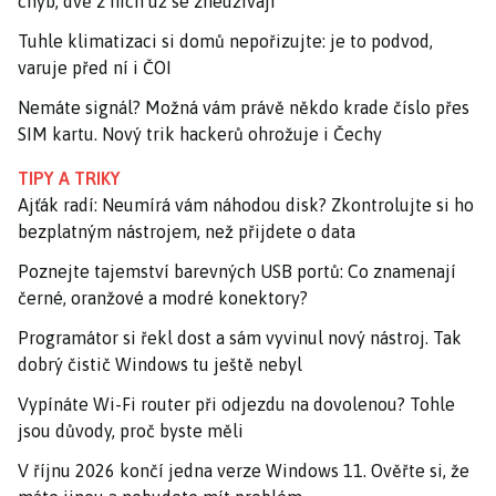
chyb, dvě z nich už se zneužívají
Tuhle klimatizaci si domů nepořizujte: je to podvod,
varuje před ní i ČOI
Nemáte signál? Možná vám právě někdo krade číslo přes
SIM kartu. Nový trik hackerů ohrožuje i Čechy
TIPY A TRIKY
Ajťák radí: Neumírá vám náhodou disk? Zkontrolujte si ho
bezplatným nástrojem, než přijdete o data
Poznejte tajemství barevných USB portů: Co znamenají
černé, oranžové a modré konektory?
Programátor si řekl dost a sám vyvinul nový nástroj. Tak
dobrý čistič Windows tu ještě nebyl
Vypínáte Wi-Fi router při odjezdu na dovolenou? Tohle
jsou důvody, proč byste měli
V říjnu 2026 končí jedna verze Windows 11. Ověřte si, že