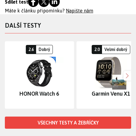
Sdílet test
Máte k článku připomínku?
Napište nám
DALŠÍ TESTY
2.6
Dobrý
2.0
Velmi dobrý
Dalš
HONOR Watch 6
Garmin Venu X1
VŠECHNY TESTY A ŽEBŘÍČKY