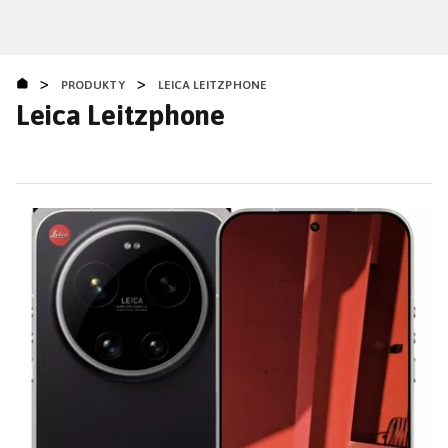
Přejít
k
hlavnímu
>
>
obsahu
PRODUKTY
LEICA LEITZPHONE
Leica Leitzphone