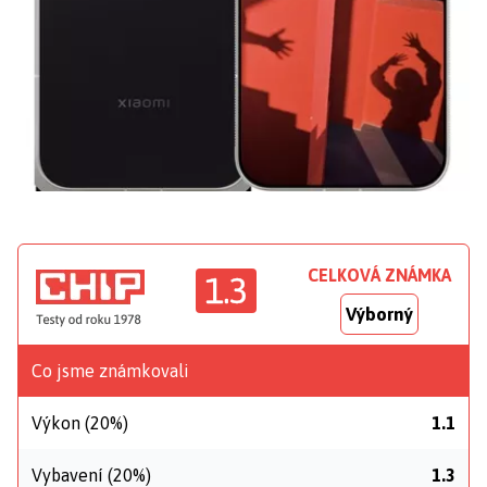
CELKOVÁ ZNÁMKA
1.3
Výborný
Co jsme známkovali
Výkon (20%)
1.1
Vybavení (20%)
1.3