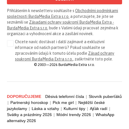
Přihlášením k newsletteru souhlasíte s
Obchodními podmínkami
společnosti BurdaMedia Extra s.r.o.
a potvrzujete, že jste se
seznámili se
Zásadami ochrany soukromí BurdaMedia Extra -
BurdaMedia Extra s.r.o.
bude s Vašimi údaji pracovat zejména k
organizaci a vyhodnocení akce a zasílání novinek.
Chcete navíc dostávat i další zajímavé a exkluzivní
informace od našich partnerů? Pokud souhlasíte se
zpracováním údajů k tomuto účelu podle
Zásad ochrany
soukromí BurdaMedia Extra s.r.o.
, zaškrtněte toto pole.
© 2003—2026 BurdaMedia Extra s.r.o.
DOPORUČUJEME
Děsivá telefonní čísla
|
Slovník puberťáků
|
Partnerský horoskop
|
Pick me girl
|
Nejtěžší české
jazykolamy
|
Láska a vztahy
|
Kulturní tipy
|
Ajťák radí
|
Svátky a prázdniny 2026
|
Módní trendy 2026
|
WhatsApp
alternativy 2026