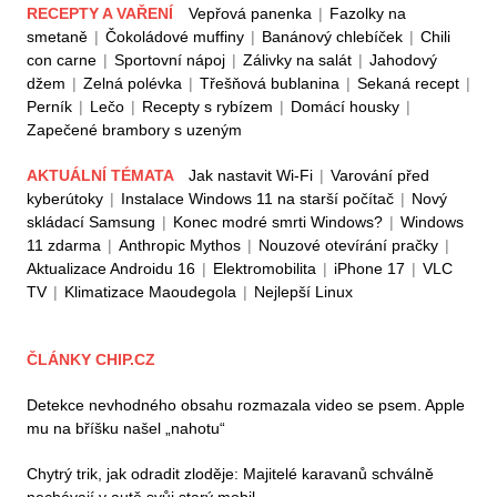
RECEPTY A VAŘENÍ
Vepřová panenka
|
Fazolky na
smetaně
|
Čokoládové muffiny
|
Banánový chlebíček
|
Chili
con carne
|
Sportovní nápoj
|
Zálivky na salát
|
Jahodový
džem
|
Zelná polévka
|
Třešňová bublanina
|
Sekaná recept
|
Perník
|
Lečo
|
Recepty s rybízem
|
Domácí housky
|
Zapečené brambory s uzeným
AKTUÁLNÍ TÉMATA
Jak nastavit Wi-Fi
|
Varování před
kyberútoky
|
Instalace Windows 11 na starší počítač
|
Nový
skládací Samsung
|
Konec modré smrti Windows?
|
Windows
11 zdarma
|
Anthropic Mythos
|
Nouzové otevírání pračky
|
Aktualizace Androidu 16
|
Elektromobilita
|
iPhone 17
|
VLC
TV
|
Klimatizace Maoudegola
|
Nejlepší Linux
ČLÁNKY CHIP.CZ
Detekce nevhodného obsahu rozmazala video se psem. Apple
mu na bříšku našel „nahotu“
Chytrý trik, jak odradit zloděje: Majitelé karavanů schválně
nechávají v autě svůj starý mobil