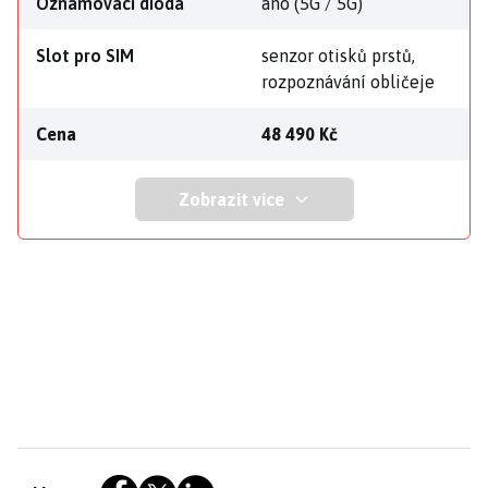
Oznamovací dioda
ano (5G / 5G)
Slot pro SIM
senzor otisků prstů,
rozpoznávání obličeje
Cena
48 490 Kč
Zobrazit více