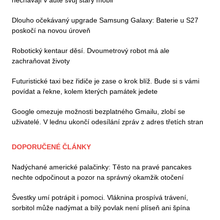
Dlouho očekávaný upgrade Samsung Galaxy: Baterie u S27
poskočí na novou úroveň
Robotický kentaur děsí. Dvoumetrový robot má ale
zachraňovat životy
Futuristické taxi bez řidiče je zase o krok blíž. Bude si s vámi
povídat a řekne, kolem kterých památek jedete
Google omezuje možnosti bezplatného Gmailu, zlobí se
uživatelé. V lednu ukončí odesílání zpráv z adres třetích stran
DOPORUČENÉ ČLÁNKY
Nadýchané americké palačinky: Těsto na pravé pancakes
nechte odpočinout a pozor na správný okamžik otočení
Švestky umí potrápit i pomoci. Vláknina prospívá trávení,
sorbitol může nadýmat a bílý povlak není plíseň ani špína