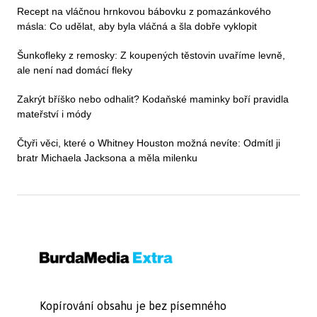
Recept na vláčnou hrnkovou bábovku z pomazánkového
másla: Co udělat, aby byla vláčná a šla dobře vyklopit
Šunkofleky z remosky: Z koupených těstovin uvaříme levně,
ale není nad domácí fleky
Zakrýt bříško nebo odhalit? Kodaňské maminky boří pravidla
mateřství i módy
Čtyři věci, které o Whitney Houston možná nevíte: Odmítl ji
bratr Michaela Jacksona a měla milenku
Kopírování obsahu je bez písemného