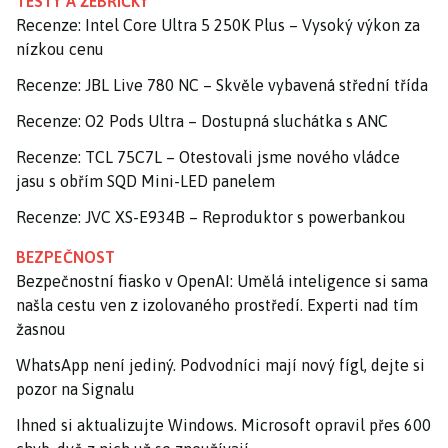
TESTY A ŽEBŘÍČKY
Recenze: Intel Core Ultra 5 250K Plus – Vysoký výkon za
nízkou cenu
Recenze: JBL Live 780 NC – Skvěle vybavená střední třída
Recenze: O2 Pods Ultra – Dostupná sluchátka s ANC
Recenze: TCL 75C7L – Otestovali jsme nového vládce
jasu s obřím SQD Mini-LED panelem
Recenze: JVC XS-E934B – Reproduktor s powerbankou
BEZPEČNOST
Bezpečnostní fiasko v OpenAI: Umělá inteligence si sama
našla cestu ven z izolovaného prostředí. Experti nad tím
žasnou
WhatsApp není jediný. Podvodníci mají nový fígl, dejte si
pozor na Signalu
Ihned si aktualizujte Windows. Microsoft opravil přes 600