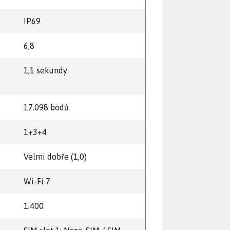
ě
IP69
6,8
1,1 sekundy
17.098 bodů
1+3+4
Velmi dobře (1,0)
Wi-Fi 7
1.400