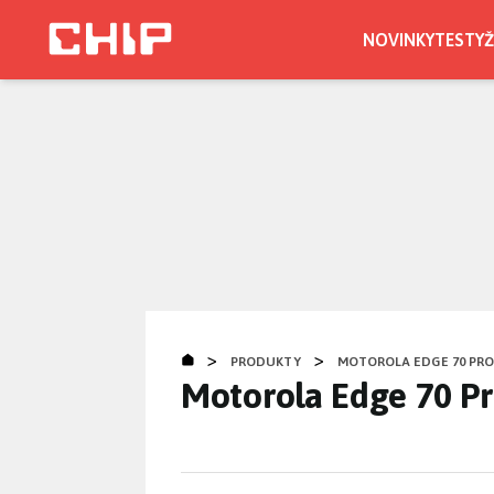
Přejít
k
NOVINKY
TESTY
Ž
hlavnímu
obsahu
>
>
PRODUKTY
MOTOROLA EDGE 70 PR
Motorola Edge 70 P