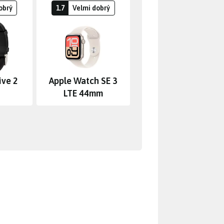
obrý
1.7
Velmi dobrý
ive 2
Apple Watch SE 3
LTE 44mm
 „nahotu“