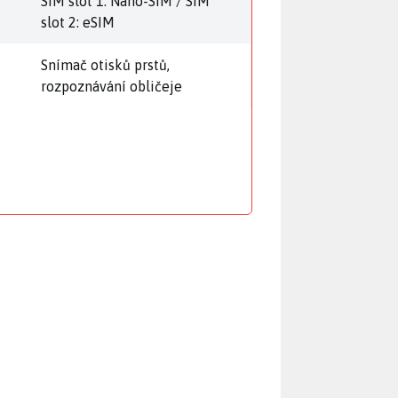
SIM slot 1: Nano-SIM / SIM
slot 2: eSIM
Snímač otisků prstů,
rozpoznávání obličeje