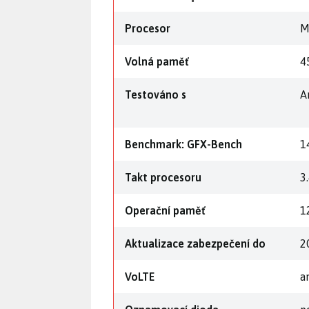
Procesor
M
Volná paměť
4
Testováno s
A
Benchmark: GFX-Bench
1
Takt procesoru
3
Operační paměť
1
Aktualizace zabezpečení do
2
VoLTE
a