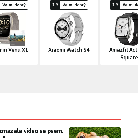
Velmi dobrý
1.9
Velmi dobrý
1.9
Velmi d
min Venu X1
Xiaomi Watch S4
Amazfit Act
Square
mazala video se psem. Apple mu na bříšku našel
zmazala video se psem.