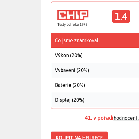
1.4
Co jsme známkovali
Výkon (20%)
Vybavení (20%)
Baterie (20%)
Displej (20%)
41. v pořadí
hodnocení
KOUPIT NA HEURECE