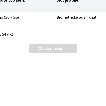
ouze LED blesk
Slot pro SIM
no (5G / 5G)
Biometrické odemknutí
1 549 Kč
Zobrazit více