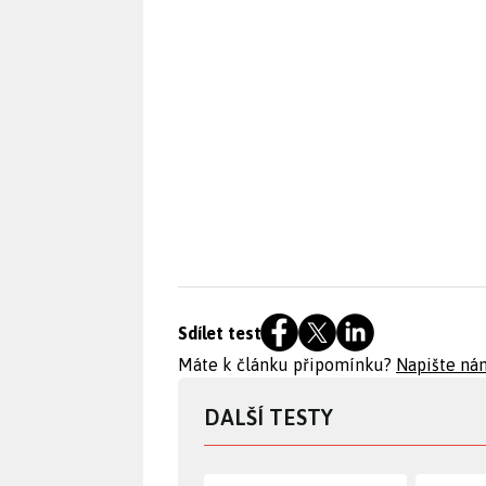
Sdílet test
Máte k článku připomínku?
Napište ná
DALŠÍ TESTY