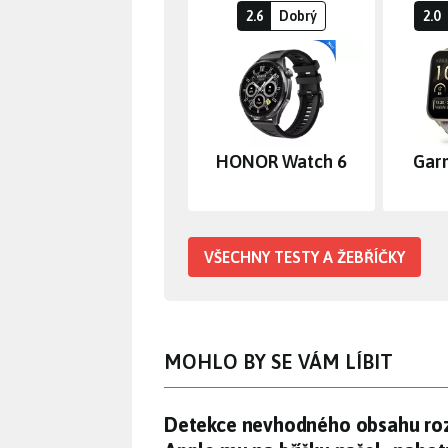
2.6
Dobrý
2.0
HONOR Watch 6
Gar
VŠECHNY TESTY A ŽEBŘÍČKY
MOHLO BY SE VÁM LÍBIT
Detekce nevhodného obsahu roz
Detekce nevhodného obsahu ro