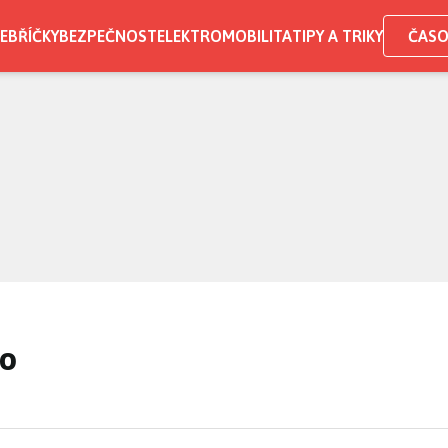
EBŘÍČKY
BEZPEČNOST
ELEKTROMOBILITA
TIPY A TRIKY
ČASO
O
ro