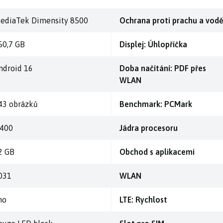
ediaTek Dimensity 8500
Ochrana proti prachu a vod
50,7 GB
Displej: Úhlopříčka
ndroid 16
Doba načítání: PDF přes
WLAN
43 obrázků
Benchmark: PCMark
.400
Jádra procesoru
2 GB
Obchod s aplikacemi
031
WLAN
no
LTE: Rychlost