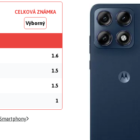
CELKOVÁ ZNÁMKA
Výborný
1.6
1.5
1.5
1
 Smartphony