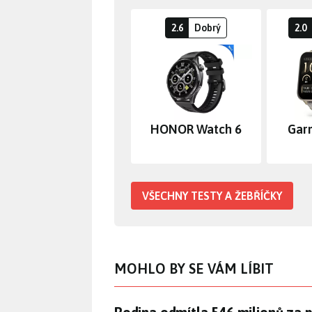
2.6
Dobrý
2.0
HONOR Watch 6
Gar
VŠECHNY TESTY A ŽEBŘÍČKY
MOHLO BY SE VÁM LÍBIT
Rodina odmítla 546 milionů za 