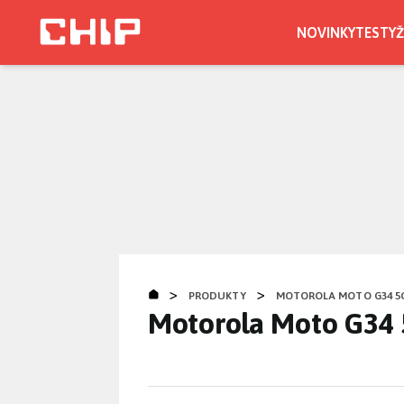
Přejít
k
NOVINKY
TESTY
Ž
hlavnímu
obsahu
>
>
PRODUKTY
MOTOROLA MOTO G34 5
Motorola Moto G34