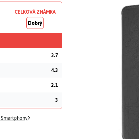
CELKOVÁ ZNÁMKA
Dobrý
3.7
4.3
2.1
3
 Smartphony