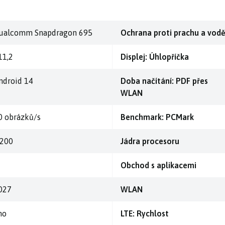
ualcomm Snapdragon 695
Ochrana proti prachu a vod
11,2
Displej: Úhlopříčka
ndroid 14
Doba načítání: PDF přes
WLAN
0 obrázků/s
Benchmark: PCMark
.200
Jádra procesoru
Obchod s aplikacemi
027
WLAN
no
LTE: Rychlost