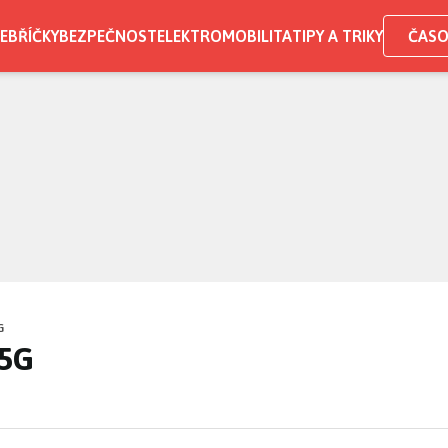
EBŘÍČKY
BEZPEČNOST
ELEKTROMOBILITA
TIPY A TRIKY
ČASO
G
 5G