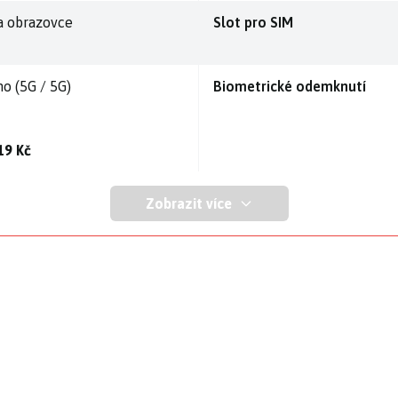
a obrazovce
Slot pro SIM
no (5G / 5G)
Biometrické odemknutí
19 Kč
Zobrazit více