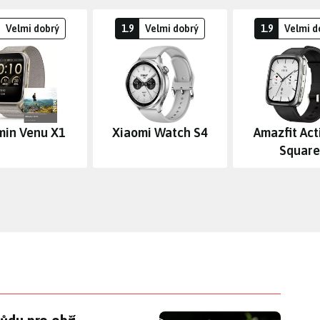
Velmi dobrý
1.9
Velmi dobrý
1.9
Velmi d
min Venu X1
Xiaomi Watch S4
Amazfit Act
Square
půdu pro obří datacentrum. Měla velmi logický a