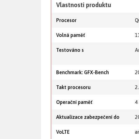
Vlastnosti produktu
Procesor
Q
Volná paměť
1
Testováno s
A
Benchmark: GFX-Bench
2
Takt procesoru
2
Operační paměť
4
Aktualizace zabezpečení do
2
VoLTE
a