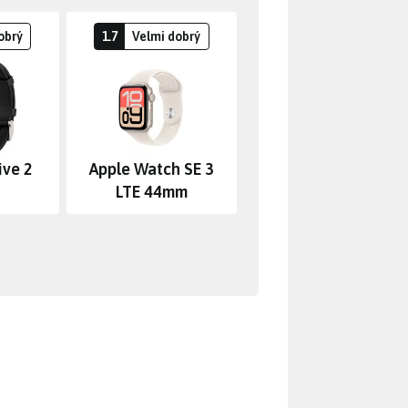
obrý
1.7
Velmi dobrý
ive 2
Apple Watch SE 3
LTE 44mm
rgument