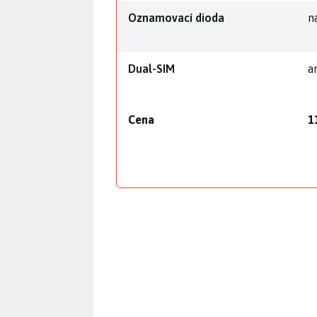
Oznamovací dioda
n
Dual-SIM
a
Cena
1