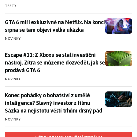
TESTY
GTA 6 míří exkluzivně na Netflix. Na konci srpna se t
GTA 6 míří exkluzivně na Netflix. Na konci
srpna se tam objeví velká ukázka
NOVINKY
Escape #11: Z Xboxu se stal investiční nástroj. Zítra
Escape #11: Z Xboxu se stal investiční
nástroj. Zítra se můžeme dozvědět, jak se
prodává GTA 6
NOVINKY
Konec pohádky o bohatství z umělé inteligence? Slavný
Konec pohádky o bohatství z umělé
inteligence? Slavný investor z filmu
Sázka na nejistotu věští trhům drsný pád
NOVINKY