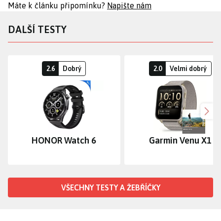
Máte k článku připomínku?
Napište nám
DALŠÍ TESTY
2.6
Dobrý
2.0
Velmi dobrý
Dalš
HONOR Watch 6
Garmin Venu X1
VŠECHNY TESTY A ŽEBŘÍČKY