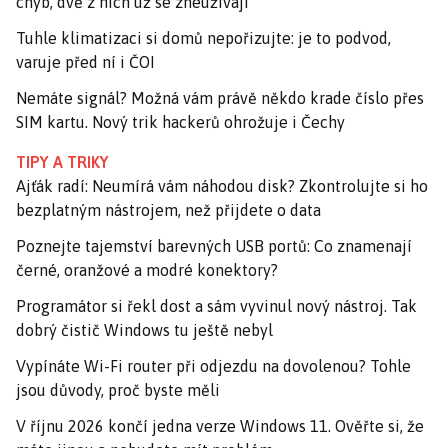
chyb, dvě z nich už se zneužívají
Tuhle klimatizaci si domů nepořizujte: je to podvod,
varuje před ní i ČOI
Nemáte signál? Možná vám právě někdo krade číslo přes
SIM kartu. Nový trik hackerů ohrožuje i Čechy
TIPY A TRIKY
Ajťák radí: Neumírá vám náhodou disk? Zkontrolujte si ho
bezplatným nástrojem, než přijdete o data
Poznejte tajemství barevných USB portů: Co znamenají
černé, oranžové a modré konektory?
Programátor si řekl dost a sám vyvinul nový nástroj. Tak
dobrý čistič Windows tu ještě nebyl
Vypínáte Wi-Fi router při odjezdu na dovolenou? Tohle
jsou důvody, proč byste měli
V říjnu 2026 končí jedna verze Windows 11. Ověřte si, že