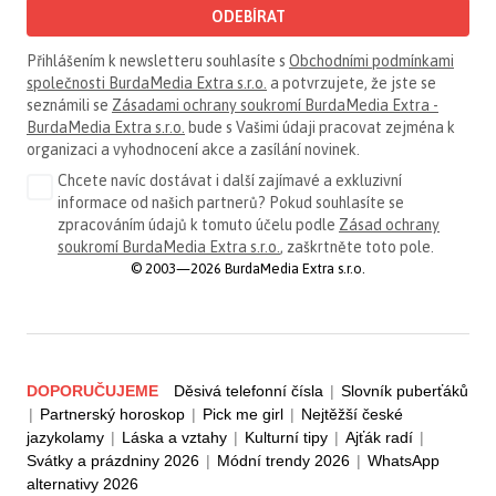
ODEBÍRAT
Přihlášením k newsletteru souhlasíte s
Obchodními podmínkami
společnosti BurdaMedia Extra s.r.o.
a potvrzujete, že jste se
seznámili se
Zásadami ochrany soukromí BurdaMedia Extra -
BurdaMedia Extra s.r.o.
bude s Vašimi údaji pracovat zejména k
organizaci a vyhodnocení akce a zasílání novinek.
Chcete navíc dostávat i další zajímavé a exkluzivní
informace od našich partnerů? Pokud souhlasíte se
zpracováním údajů k tomuto účelu podle
Zásad ochrany
soukromí BurdaMedia Extra s.r.o.
, zaškrtněte toto pole.
© 2003—2026 BurdaMedia Extra s.r.o.
DOPORUČUJEME
Děsivá telefonní čísla
|
Slovník puberťáků
|
Partnerský horoskop
|
Pick me girl
|
Nejtěžší české
jazykolamy
|
Láska a vztahy
|
Kulturní tipy
|
Ajťák radí
|
Svátky a prázdniny 2026
|
Módní trendy 2026
|
WhatsApp
alternativy 2026