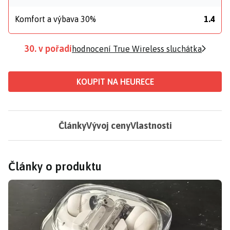
Komfort a výbava 30%
1.4
30. v pořadí
hodnocení True Wireless sluchátka
KOUPIT NA HEURECE
Články
Vývoj ceny
Vlastnosti
Články o produktu