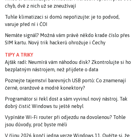
chyb, dvě z nich už se zneužívají
Tuhle klimatizaci si domů nepořizujte: je to podvod,
varuje před ní i ČOI
Nemáte signál? Možná vám právě někdo krade číslo přes
SIM kartu. Nový trik hackerů ohrožuje i Čechy
TIPY A TRIKY
Ajťák radí: Neumírá vám náhodou disk? Zkontrolujte si ho
bezplatným nástrojem, než přijdete o data
Poznejte tajemství barevných USB portů: Co znamenají
černé, oranžové a modré konektory?
Programátor si řekl dost a sám vyvinul nový nástroj. Tak
dobrý čistič Windows tu ještě nebyl
Vypínáte Wi-Fi router při odjezdu na dovolenou? Tohle
jsou důvody, proč byste měli
V říjnu 2026 končí jedna verze Windows 11. Ověřte si, že