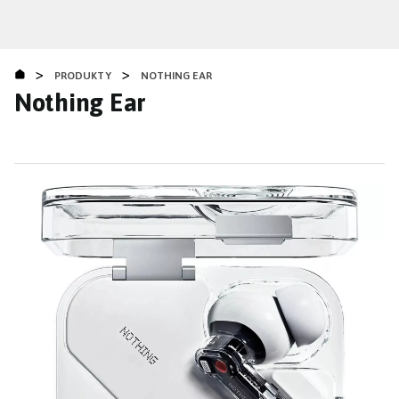
Přejít
k
hlavnímu
>
>
obsahu
PRODUKTY
NOTHING EAR
Nothing Ear