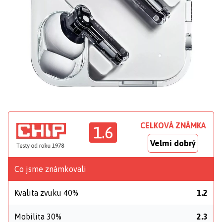
CELKOVÁ ZNÁMKA
1.6
Velmi dobrý
Co jsme známkovali
Kvalita zvuku 40%
1.2
Mobilita 30%
2.3