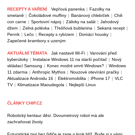
RECEPTY A VAŘENÍ
Vepřová panenka
|
Fazolky na
smetaně
|
Čokoládové muffiny
|
Banánový chlebíček
|
Chili
con carne
|
Sportovní nápoj
|
Zálivky na salát
|
Jahodový
džem
|
Zelná polévka
|
Třešňová bublanina
|
Sekaná recept
|
Perník
|
Lečo
|
Recepty s rybízem
|
Domácí housky
|
Zapečené brambory s uzeným
AKTUÁLNÍ TÉMATA
Jak nastavit Wi-Fi
|
Varování před
kyberútoky
|
Instalace Windows 11 na starší počítač
|
Nový
skládací Samsung
|
Konec modré smrti Windows?
|
Windows
11 zdarma
|
Anthropic Mythos
|
Nouzové otevírání pračky
|
Aktualizace Androidu 16
|
Elektromobilita
|
iPhone 17
|
VLC
TV
|
Klimatizace Maoudegola
|
Nejlepší Linux
ČLÁNKY CHIP.CZ
Robotický kentaur děsí. Dvoumetrový robot má ale
zachraňovat životy
Futuristické taxi bez řidiče je zase o krok blíž. Bude si s vámi