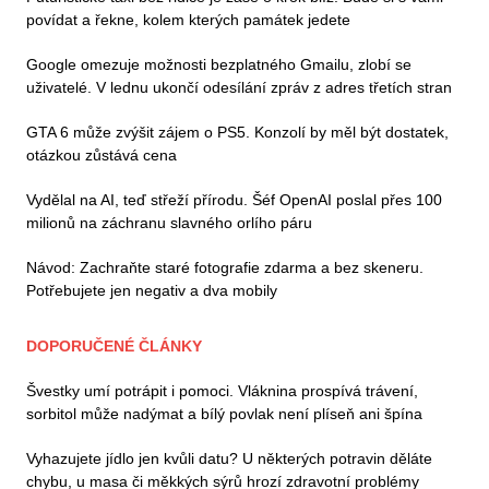
povídat a řekne, kolem kterých památek jedete
Google omezuje možnosti bezplatného Gmailu, zlobí se
uživatelé. V lednu ukončí odesílání zpráv z adres třetích stran
GTA 6 může zvýšit zájem o PS5. Konzolí by měl být dostatek,
otázkou zůstává cena
Vydělal na AI, teď střeží přírodu. Šéf OpenAI poslal přes 100
milionů na záchranu slavného orlího páru
Návod: Zachraňte staré fotografie zdarma a bez skeneru.
Potřebujete jen negativ a dva mobily
DOPORUČENÉ ČLÁNKY
Švestky umí potrápit i pomoci. Vláknina prospívá trávení,
sorbitol může nadýmat a bílý povlak není plíseň ani špína
Vyhazujete jídlo jen kvůli datu? U některých potravin děláte
chybu, u masa či měkkých sýrů hrozí zdravotní problémy