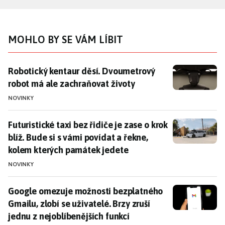
MOHLO BY SE VÁM LÍBIT
Robotický kentaur děsí. Dvoumetrový robot má ale z
Robotický kentaur děsí. Dvoumetrový
robot má ale zachraňovat životy
NOVINKY
Futuristické taxi bez řidiče je zase o krok blíž. Bude
Futuristické taxi bez řidiče je zase o krok
blíž. Bude si s vámi povídat a řekne,
kolem kterých památek jedete
NOVINKY
Google omezuje možnosti bezplatného Gmailu, zlobí se 
Google omezuje možnosti bezplatného
Gmailu, zlobí se uživatelé. Brzy zruší
jednu z nejoblíbenějších funkcí