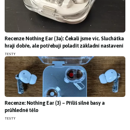
Recenze Nothing Ear (3a): Čekali jsme víc. Sluchátka hrají do
Recenze Nothing Ear (3a): Čekali jsme víc. Sluchátka
hrají dobře, ale potřebují poladit základní nastavení
TESTY
Recenze: Nothing Ear (3) – Příliš silné basy a průhledné tělo
Recenze: Nothing Ear (3) – Příliš silné basy a
průhledné tělo
TESTY