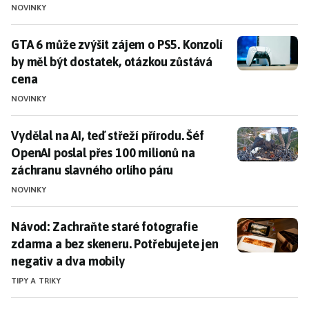
NOVINKY
GTA 6 může zvýšit zájem o PS5. Konzolí by měl být do
GTA 6 může zvýšit zájem o PS5. Konzolí
by měl být dostatek, otázkou zůstává
cena
NOVINKY
Vydělal na AI, teď střeží přírodu. Šéf OpenAI poslal p
Vydělal na AI, teď střeží přírodu. Šéf
OpenAI poslal přes 100 milionů na
záchranu slavného orlího páru
NOVINKY
Návod: Zachraňte staré fotografie zdarma a bez skene
Návod: Zachraňte staré fotografie
zdarma a bez skeneru. Potřebujete jen
negativ a dva mobily
TIPY A TRIKY