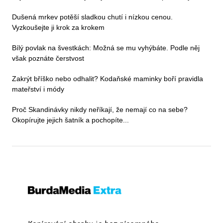
Dušená mrkev potěší sladkou chutí i nízkou cenou.
Vyzkoušejte ji krok za krokem
Bílý povlak na švestkách: Možná se mu vyhýbáte. Podle něj
však poznáte čerstvost
Zakrýt bříško nebo odhalit? Kodaňské maminky boří pravidla
mateřství i módy
Proč Skandinávky nikdy neříkají, že nemají co na sebe?
Okopírujte jejich šatník a pochopíte...