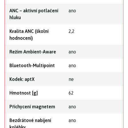
ANC – aktivní potlačení
ano
hluku
Kvalita ANC (školní
2,2
hodnocení)
Režim Ambient-Aware
ano
Bluetooth-Multipoint
ano
Kodek: aptX
ne
Hmotnost [g]
62
Přichycení magnetem
ano
Bezdrátové nabíjení
ano
kolébky