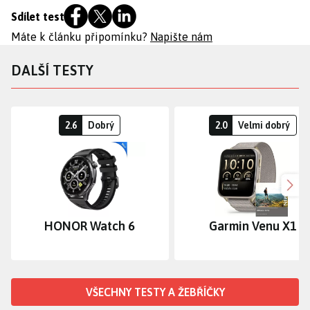
Sdílet test
Máte k článku připomínku?
Napište nám
DALŠÍ TESTY
2.6
Dobrý
2.0
Velmi dobrý
Dalš
HONOR Watch 6
Garmin Venu X1
VŠECHNY TESTY A ŽEBŘÍČKY