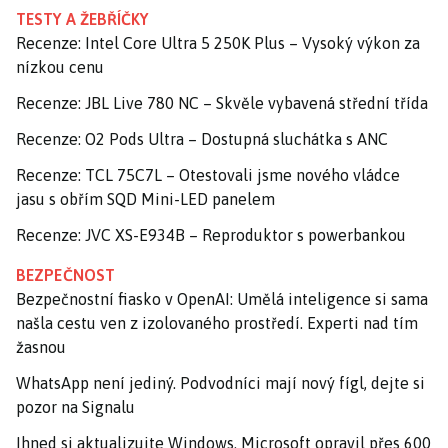
TESTY A ŽEBŘÍČKY
Recenze: Intel Core Ultra 5 250K Plus – Vysoký výkon za
nízkou cenu
Recenze: JBL Live 780 NC – Skvěle vybavená střední třída
Recenze: O2 Pods Ultra – Dostupná sluchátka s ANC
Recenze: TCL 75C7L – Otestovali jsme nového vládce
jasu s obřím SQD Mini-LED panelem
Recenze: JVC XS-E934B – Reproduktor s powerbankou
BEZPEČNOST
Bezpečnostní fiasko v OpenAI: Umělá inteligence si sama
našla cestu ven z izolovaného prostředí. Experti nad tím
žasnou
WhatsApp není jediný. Podvodníci mají nový fígl, dejte si
pozor na Signalu
Ihned si aktualizujte Windows. Microsoft opravil přes 600