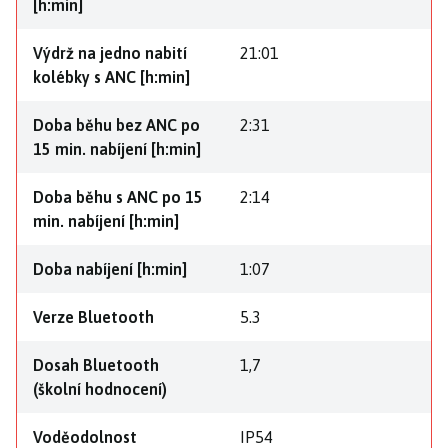
[h:min]
Výdrž na jedno nabití
21:01
kolébky s ANC [h:min]
Doba běhu bez ANC po
2:31
15 min. nabíjení [h:min]
Doba běhu s ANC po 15
2:14
min. nabíjení [h:min]
Doba nabíjení [h:min]
1:07
Verze Bluetooth
5.3
Dosah Bluetooth
1,7
(školní hodnocení)
Voděodolnost
IP54