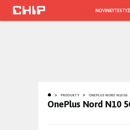
Přejít
k
NOVINKY
TESTY
Ž
hlavnímu
obsahu
>
>
PRODUKTY
ONEPLUS NORD N10 5G
OnePlus Nord N10 5