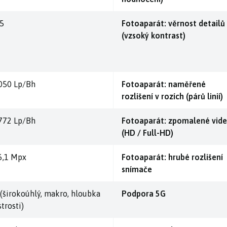
,5
Fotoaparát: věrnost detailů
(vzsoký kontrast)
050 Lp/Bh
Fotoaparát: naměřené
rozlišení v rozích (párů linií)
772 Lp/Bh
Fotoaparát: zpomalené vid
(HD / Full-HD)
6,1 Mpx
Fotoaparát: hrubé rozlišení
snímače
 (širokoúhlý, makro, hloubka
Podpora 5G
trosti)