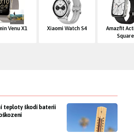
min Venu X1
Xiaomi Watch S4
Amazfit Act
Square
 teploty škodí baterii telefonu, už při 45 °C hrozí
 teploty škodí baterii
poškození