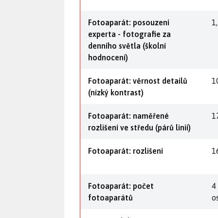
Fotoaparát: posouzení
1
experta - fotografie za
denního světla (školní
hodnocení)
Fotoaparát: věrnost detailů
1
(nízký kontrast)
Fotoaparát: naměřené
1
rozlišení ve středu (párů linií)
Fotoaparát: rozlišení
1
Fotoaparát: počet
4
fotoaparátů
os