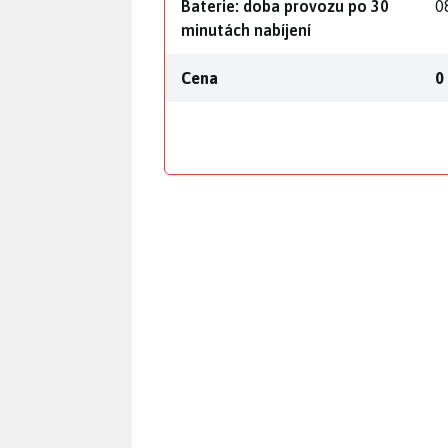
Baterie: doba provozu po 30
0
minutách nabíjení
Cena
0