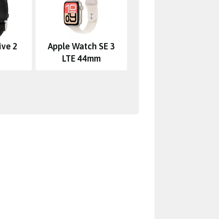
ive 2
Apple Watch SE 3
LTE 44mm
 její poškození