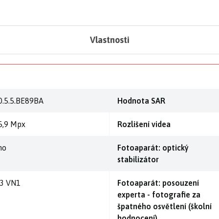
Vlastnosti
0.5.5.BE89BA
Hodnota SAR
5,9 Mpx
Rozlišení videa
no
Fotoaparát: optický
stabilizátor
,3 VN1
Fotoaparát: posouzení
experta - fotografie za
špatného osvětlení (školní
hodnocení)