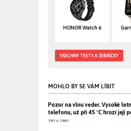
HONOR Watch 6
Gar
VŠECHNY TESTY A ŽEBŘÍČKY
MOHLO BY SE VÁM LÍBIT
Pozor na vlnu veder. Vysoké letní
Pozor na vlnu veder. Vysoké letní
telefonu, už při 45 °C hrozí její 
TIPY A TRIKY