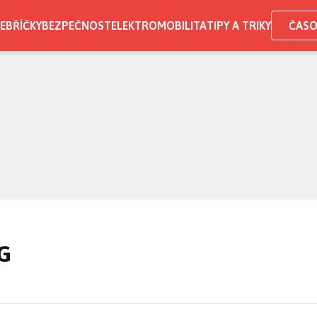
EBŘÍČKY
BEZPEČNOST
ELEKTROMOBILITA
TIPY A TRIKY
ČASO
G