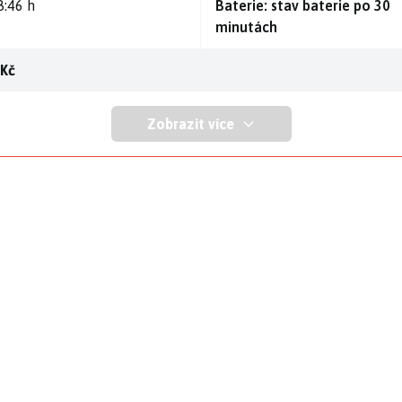
8:46 h
Baterie: stav baterie po 30
minutách
 Kč
Zobrazit více