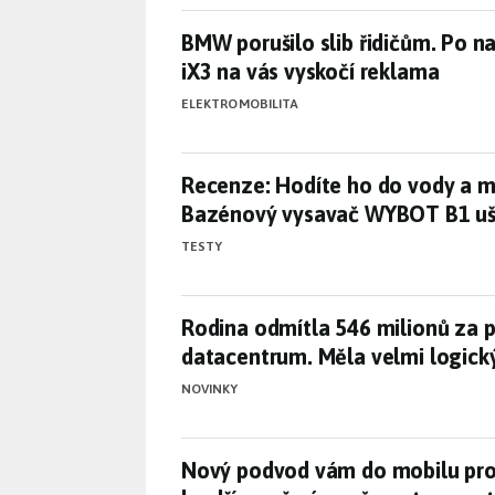
BMW porušilo slib řidičům. Po 
BMW porušilo slib řidičům. Po n
iX3 na vás vyskočí reklama
ELEKTROMOBILITA
Recenze: Hodíte ho do vody a 
Recenze: Hodíte ho do vody a m
Bazénový vysavač WYBOT B1 uše
TESTY
Rodina odmítla 546 milionů za 
Rodina odmítla 546 milionů za p
datacentrum. Měla velmi logic
NOVINKY
Nový podvod vám do mobilu prop
Nový podvod vám do mobilu prop