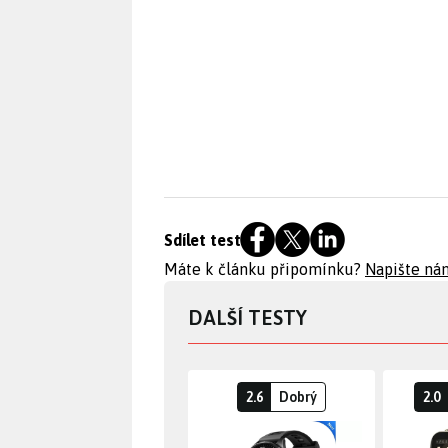
Sdílet test
Máte k článku připomínku?
Napište ná
DALŠÍ TESTY
2.6
Dobrý
2.0