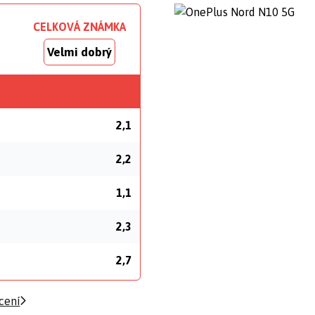
CELKOVÁ ZNÁMKA
Velmi dobrý
2,1
2,2
1,1
2,3
2,7
cení