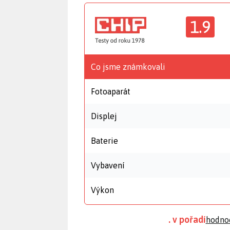
1.9
Co jsme známkovali
Fotoaparát
Displej
Baterie
Vybavení
Výkon
. v pořadí
hodno