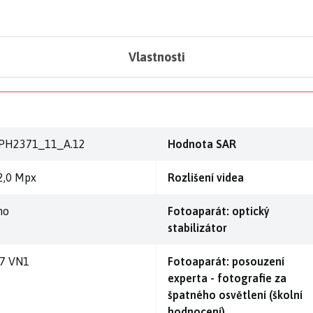
Vlastnosti
PH2371_11_A.12
Hodnota SAR
2,0 Mpx
Rozlišení videa
no
Fotoaparát: optický
stabilizátor
,7 VN1
Fotoaparát: posouzení
experta - fotografie za
špatného osvětlení (školní
hodnocení)