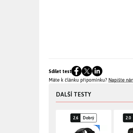
Sdílet test
Máte k článku připomínku?
Napište ná
DALŠÍ TESTY
2.6
Dobrý
2.0