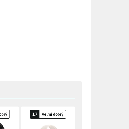
obrý
1.7
Velmi dobrý