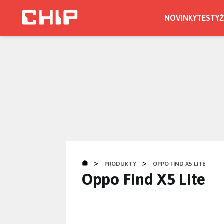
Přejít
k
NOVINKY
TESTY
Ž
hlavnímu
obsahu
>
>
PRODUKTY
OPPO FIND X5 LITE
Oppo Find X5 Lite