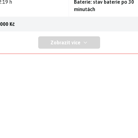
2:19 h
Baterie: stav baterie po 30
minutách
 000 Kč
Zobrazit více