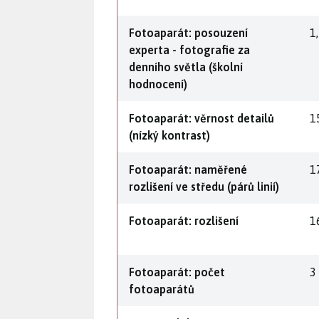
Fotoaparát: posouzení
1
experta - fotografie za
denního světla (školní
hodnocení)
Fotoaparát: věrnost detailů
1
(nízký kontrast)
Fotoaparát: naměřené
1
rozlišení ve středu (párů linií)
Fotoaparát: rozlišení
1
Fotoaparát: počet
3
fotoaparátů