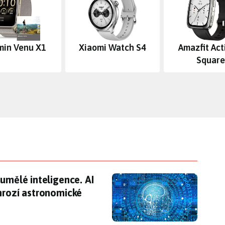
min Venu X1
Xiaomi Watch S4
Amazfit Act
Square
 umělé inteligence. AI obsah musí být označený, 
 umělé inteligence. AI
hrozí astronomické