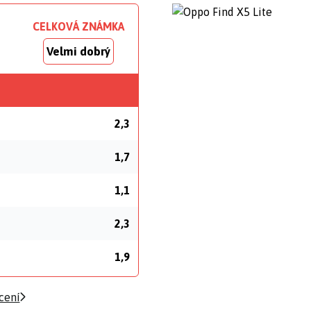
CELKOVÁ ZNÁMKA
Velmi dobrý
2,3
1,7
1,1
2,3
1,9
cení