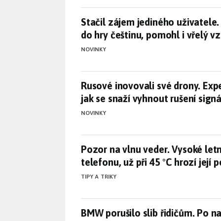
Stačil zájem jediného uživatele
Stačil zájem jediného uživatele.
do hry češtinu, pomohl i vřelý 
NOVINKY
Rusové inovovali své drony. Exp
Rusové inovovali své drony. Expe
jak se snaží vyhnout rušení sign
NOVINKY
Pozor na vlnu veder. Vysoké letní
Pozor na vlnu veder. Vysoké letní
telefonu, už při 45 °C hrozí její 
TIPY A TRIKY
BMW porušilo slib řidičům. Po 
BMW porušilo slib řidičům. Po n