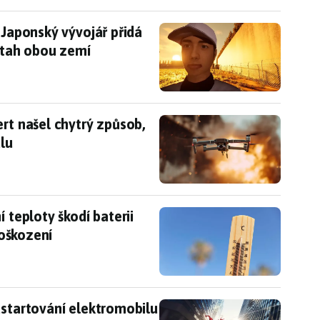
. Japonský vývojář přidá do hry češtinu, pomohl i 
 Japonský vývojář přidá
vztah obou zemí
ert našel chytrý způsob, jak se snaží vyhnout ruše
rt našel chytrý způsob,
álu
 teploty škodí baterii telefonu, už při 45 °C hrozí
 teploty škodí baterii
poškození
nastartování elektromobilu iX3 na vás vyskočí rek
astartování elektromobilu