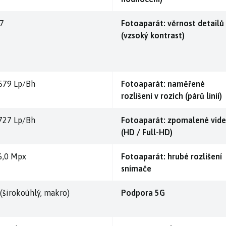
,7
Fotoaparát: věrnost detailů
(vzsoký kontrast)
579 Lp/Bh
Fotoaparát: naměřené
rozlišení v rozích (párů linií)
727 Lp/Bh
Fotoaparát: zpomalené vid
(HD / Full-HD)
6,0 Mpx
Fotoaparát: hrubé rozlišení
snímače
 (širokoúhlý, makro)
Podpora 5G