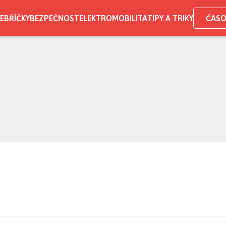
EBŘÍČKY
BEZPEČNOST
ELEKTROMOBILITA
TIPY A TRIKY
ČASO