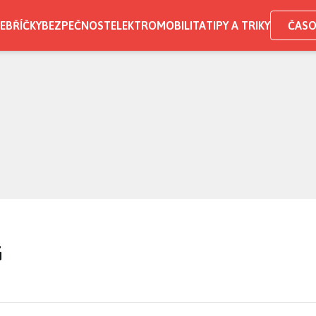
EBŘÍČKY
BEZPEČNOST
ELEKTROMOBILITA
TIPY A TRIKY
ČASO
G