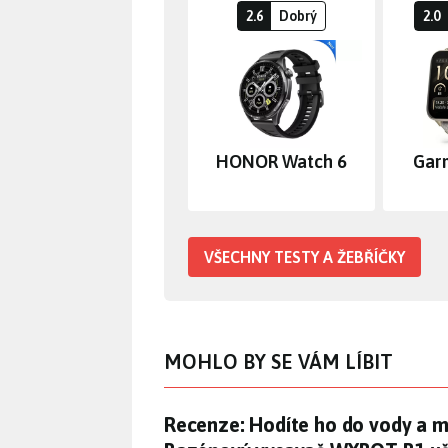
2.6
Dobrý
2.0
HONOR Watch 6
Gar
VŠECHNY TESTY A ŽEBŘÍČKY
MOHLO BY SE VÁM LÍBIT
Recenze: Hodíte ho do vody a 
Recenze: Hodíte ho do vody a m