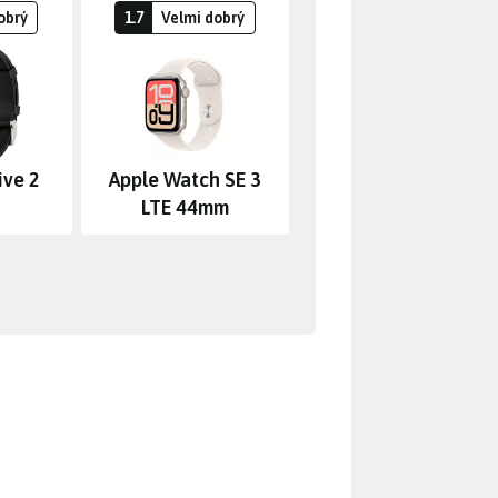
obrý
1.7
Velmi dobrý
ive 2
Apple Watch SE 3
LTE 44mm
tří spoustu práce