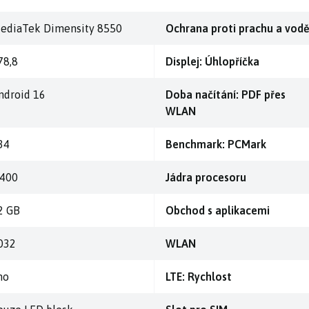
ediaTek Dimensity 8550
Ochrana proti prachu a vod
78,8
Displej: Úhlopříčka
ndroid 16
Doba načítání: PDF přes
WLAN
34
Benchmark: PCMark
.400
Jádra procesoru
2 GB
Obchod s aplikacemi
032
WLAN
no
LTE: Rychlost