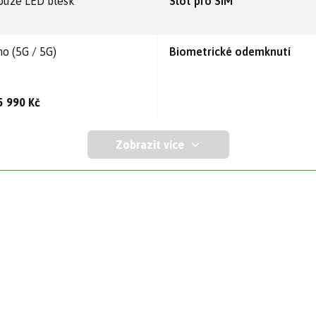
ouze LED blesk
Slot pro SIM
no (5G / 5G)
Biometrické odemknutí
5 990 Kč
Zobrazit více