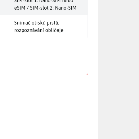
SIM-slot 1: Nano-SIM nebo
eSIM / SIM-slot 2: Nano-SIM
Snímač otisků prstů,
rozpoznávání obličeje