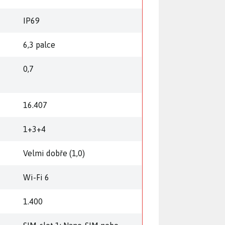
ě
IP69
6,3 palce
0,7
16.407
1+3+4
Velmi dobře (1,0)
Wi-Fi 6
1.400