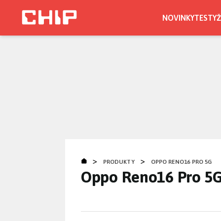
Přejít
k
NOVINKY
TESTY
Ž
hlavnímu
obsahu
>
>
PRODUKTY
OPPO RENO16 PRO 5G
Oppo Reno16 Pro 5