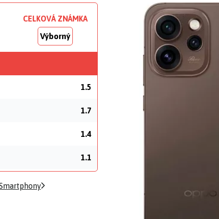
CELKOVÁ ZNÁMKA
Výborný
1.5
1.7
1.4
1.1
 Smartphony