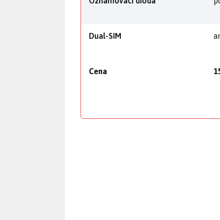
Oznamovací dioda
p
Dual-SIM
a
Cena
1