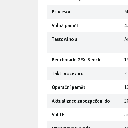
Procesor
M
Volná paměť
4
Testováno s
A
Benchmark: GFX-Bench
1
Takt procesoru
3
Operační paměť
1
Aktualizace zabezpečení do
2
VoLTE
a