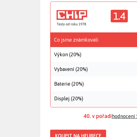
1.4
Co jsme známkovali
Výkon (20%)
Vybavení (20%)
Baterie (20%)
Displej (20%)
40. v pořadí
hodnocení
KOUPIT NA HEURECE