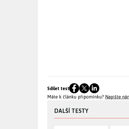
Sdílet test
Máte k článku připomínku?
Napište ná
DALŠÍ TESTY