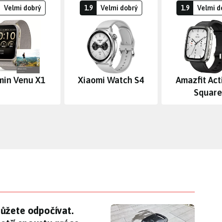
Velmi dobrý
1.9
Velmi dobrý
1.9
Velmi d
min Venu X1
Xiaomi Watch S4
Amazfit Act
Square
můžete odpočívat. Bazénový vysavač WYBOT B1 uše
ůžete odpočívat.