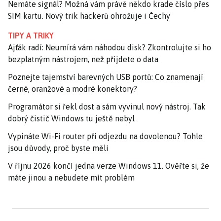
Nemáte signál? Možná vám právě někdo krade číslo přes
SIM kartu. Nový trik hackerů ohrožuje i Čechy
TIPY A TRIKY
Ajťák radí: Neumírá vám náhodou disk? Zkontrolujte si ho
bezplatným nástrojem, než přijdete o data
Poznejte tajemství barevných USB portů: Co znamenají
černé, oranžové a modré konektory?
Programátor si řekl dost a sám vyvinul nový nástroj. Tak
dobrý čistič Windows tu ještě nebyl
Vypínáte Wi-Fi router při odjezdu na dovolenou? Tohle
jsou důvody, proč byste měli
V říjnu 2026 končí jedna verze Windows 11. Ověřte si, že
máte jinou a nebudete mít problém