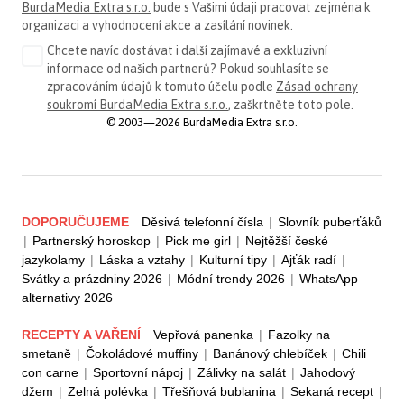
BurdaMedia Extra s.r.o.
bude s Vašimi údaji pracovat zejména k
organizaci a vyhodnocení akce a zasílání novinek.
Chcete navíc dostávat i další zajímavé a exkluzivní
informace od našich partnerů? Pokud souhlasíte se
zpracováním údajů k tomuto účelu podle
Zásad ochrany
soukromí BurdaMedia Extra s.r.o.
, zaškrtněte toto pole.
© 2003—2026 BurdaMedia Extra s.r.o.
DOPORUČUJEME
Děsivá telefonní čísla
|
Slovník puberťáků
|
Partnerský horoskop
|
Pick me girl
|
Nejtěžší české
jazykolamy
|
Láska a vztahy
|
Kulturní tipy
|
Ajťák radí
|
Svátky a prázdniny 2026
|
Módní trendy 2026
|
WhatsApp
alternativy 2026
RECEPTY A VAŘENÍ
Vepřová panenka
|
Fazolky na
smetaně
|
Čokoládové muffiny
|
Banánový chlebíček
|
Chili
con carne
|
Sportovní nápoj
|
Zálivky na salát
|
Jahodový
džem
|
Zelná polévka
|
Třešňová bublanina
|
Sekaná recept
|