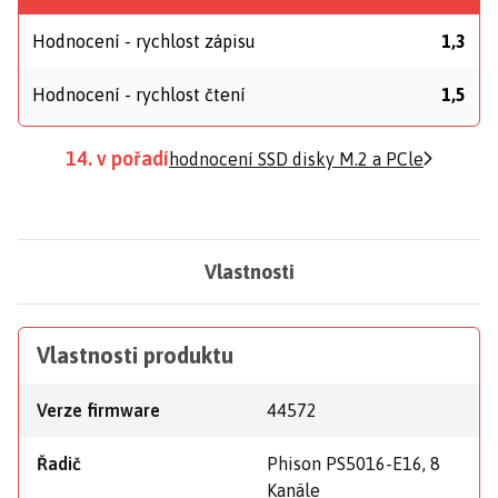
Hodnocení - rychlost zápisu
1,3
Hodnocení - rychlost čtení
1,5
14. v pořadí
hodnocení SSD disky M.2 a PCle
Vlastnosti
Vlastnosti produktu
Verze firmware
44572
Řadič
Phison PS5016-E16, 8
Kanäle