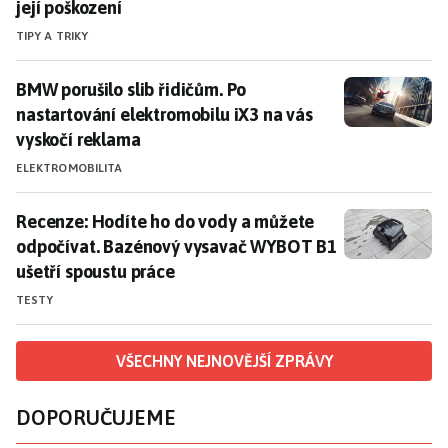
její poškození
TIPY A TRIKY
BMW porušilo slib řidičům. Po nastartování elektromo
BMW porušilo slib řidičům. Po
nastartování elektromobilu iX3 na vás
vyskočí reklama
ELEKTROMOBILITA
Recenze: Hodíte ho do vody a můžete odpočívat. Baz
Recenze: Hodíte ho do vody a můžete
odpočívat. Bazénový vysavač WYBOT B1
ušetří spoustu práce
TESTY
VŠECHNY NEJNOVĚJŠÍ ZPRÁVY
DOPORUČUJEME