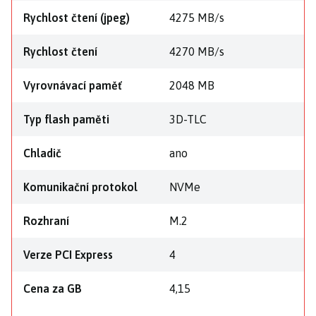
Rychlost čtení (jpeg)
4275 MB/s
Rychlost čtení
4270 MB/s
Vyrovnávací paměť
2048 MB
Typ flash paměti
3D-TLC
Chladič
ano
Komunikační protokol
NVMe
Rozhraní
M.2
Verze PCI Express
4
Cena za GB
4,15