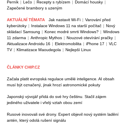
Perník
|
Lečo
|
Recepty s rybízem
|
Domácí housky
|
Zapečené brambory s uzeným
AKTUÁLNÍ TÉMATA
Jak nastavit Wi-Fi
|
Varování před
kyberútoky
|
Instalace Windows 11 na starší počítač
|
Nový
skládací Samsung
|
Konec modré smrti Windows?
|
Windows
11 zdarma
|
Anthropic Mythos
|
Nouzové otevírání pračky
|
Aktualizace Androidu 16
|
Elektromobilita
|
iPhone 17
|
VLC
TV
|
Klimatizace Maoudegola
|
Nejlepší Linux
ČLÁNKY CHIP.CZ
Začala platit evropská regulace umělé inteligence. AI obsah
musí být označený, jinak hrozí astronomické pokuty
Japonský vývojář přidá do své hry češtinu. Stačil zájem
jediného uživatele i vřelý vztah obou zemí
Rusové inovovali své drony. Expert objevil nový systém ladění
antén, který odolá rušení signálu