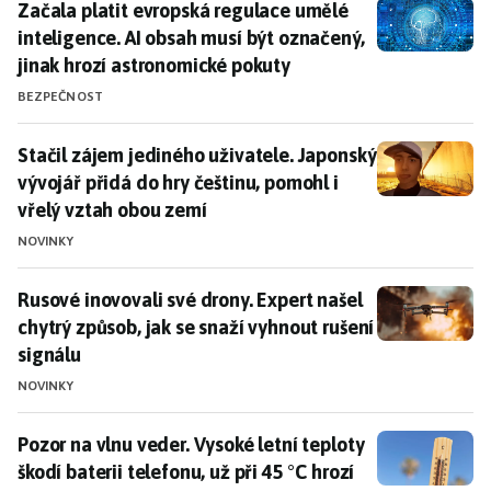
Začala platit evropská regulace umělé inteligence. A
Začala platit evropská regulace umělé
inteligence. AI obsah musí být označený,
jinak hrozí astronomické pokuty
BEZPEČNOST
Stačil zájem jediného uživatele. Japonský vývojář při
Stačil zájem jediného uživatele. Japonský
vývojář přidá do hry češtinu, pomohl i
vřelý vztah obou zemí
NOVINKY
Rusové inovovali své drony. Expert našel chytrý způsob
Rusové inovovali své drony. Expert našel
chytrý způsob, jak se snaží vyhnout rušení
signálu
NOVINKY
Pozor na vlnu veder. Vysoké letní teploty škodí baterii 
Pozor na vlnu veder. Vysoké letní teploty
škodí baterii telefonu, už při 45 °C hrozí