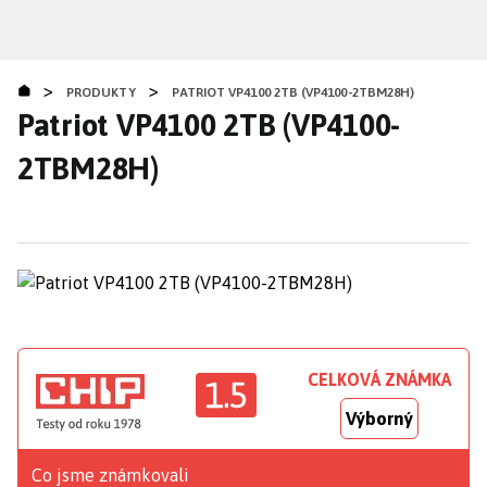
Přejít
k
hlavnímu
>
>
obsahu
PRODUKTY
PATRIOT VP4100 2TB (VP4100-2TBM28H)
Patriot VP4100 2TB (VP4100-
2TBM28H)
CELKOVÁ ZNÁMKA
1.5
Výborný
Co jsme známkovali