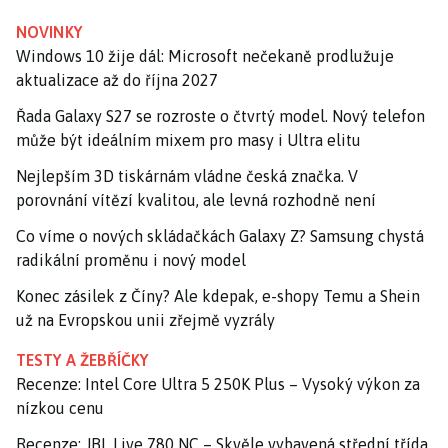
NOVINKY
Windows 10 žije dál: Microsoft nečekaně prodlužuje
aktualizace až do října 2027
Řada Galaxy S27 se rozroste o čtvrtý model. Nový telefon
může být ideálním mixem pro masy i Ultra elitu
Nejlepším 3D tiskárnám vládne česká značka. V
porovnání vítězí kvalitou, ale levná rozhodně není
Co víme o nových skládačkách Galaxy Z? Samsung chystá
radikální proměnu i nový model
Konec zásilek z Číny? Ale kdepak, e-shopy Temu a Shein
už na Evropskou unii zřejmě vyzrály
TESTY A ŽEBŘÍČKY
Recenze: Intel Core Ultra 5 250K Plus – Vysoký výkon za
nízkou cenu
Recenze: JBL Live 780 NC – Skvěle vybavená střední třída