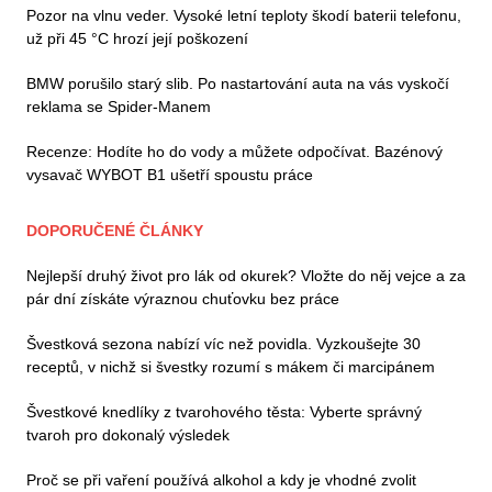
Pozor na vlnu veder. Vysoké letní teploty škodí baterii telefonu,
už při 45 °C hrozí její poškození
BMW porušilo starý slib. Po nastartování auta na vás vyskočí
reklama se Spider-Manem
Recenze: Hodíte ho do vody a můžete odpočívat. Bazénový
vysavač WYBOT B1 ušetří spoustu práce
DOPORUČENÉ ČLÁNKY
Nejlepší druhý život pro lák od okurek? Vložte do něj vejce a za
pár dní získáte výraznou chuťovku bez práce
Švestková sezona nabízí víc než povidla. Vyzkoušejte 30
receptů, v nichž si švestky rozumí s mákem či marcipánem
Švestkové knedlíky z tvarohového těsta: Vyberte správný
tvaroh pro dokonalý výsledek
Proč se při vaření používá alkohol a kdy je vhodné zvolit