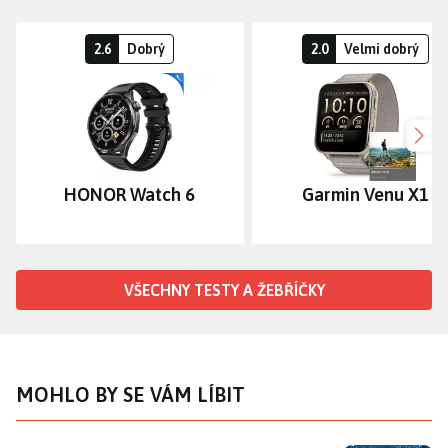
2.6
Dobrý
2.0
Velmi dobrý
Dalš
HONOR Watch 6
Garmin Venu X1
VŠECHNY TESTY A ŽEBŘÍČKY
MOHLO BY SE VÁM LÍBIT