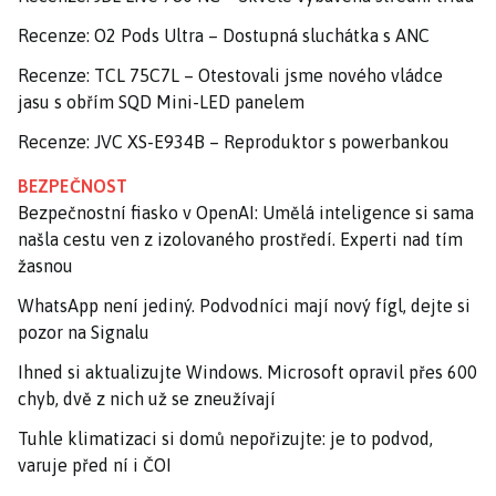
Recenze: O2 Pods Ultra – Dostupná sluchátka s ANC
Recenze: TCL 75C7L – Otestovali jsme nového vládce
jasu s obřím SQD Mini-LED panelem
Recenze: JVC XS-E934B – Reproduktor s powerbankou
BEZPEČNOST
Bezpečnostní fiasko v OpenAI: Umělá inteligence si sama
našla cestu ven z izolovaného prostředí. Experti nad tím
žasnou
WhatsApp není jediný. Podvodníci mají nový fígl, dejte si
pozor na Signalu
Ihned si aktualizujte Windows. Microsoft opravil přes 600
chyb, dvě z nich už se zneužívají
Tuhle klimatizaci si domů nepořizujte: je to podvod,
varuje před ní i ČOI