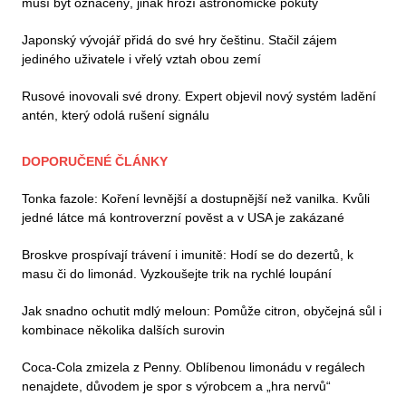
musí být označený, jinak hrozí astronomické pokuty
Japonský vývojář přidá do své hry češtinu. Stačil zájem
jediného uživatele i vřelý vztah obou zemí
Rusové inovovali své drony. Expert objevil nový systém ladění
antén, který odolá rušení signálu
DOPORUČENÉ ČLÁNKY
Tonka fazole: Koření levnější a dostupnější než vanilka. Kvůli
jedné látce má kontroverzní pověst a v USA je zakázané
Broskve prospívají trávení i imunitě: Hodí se do dezertů, k
masu či do limonád. Vyzkoušejte trik na rychlé loupání
Jak snadno ochutit mdlý meloun: Pomůže citron, obyčejná sůl i
kombinace několika dalších surovin
Coca-Cola zmizela z Penny. Oblíbenou limonádu v regálech
nenajdete, důvodem je spor s výrobcem a „hra nervů“