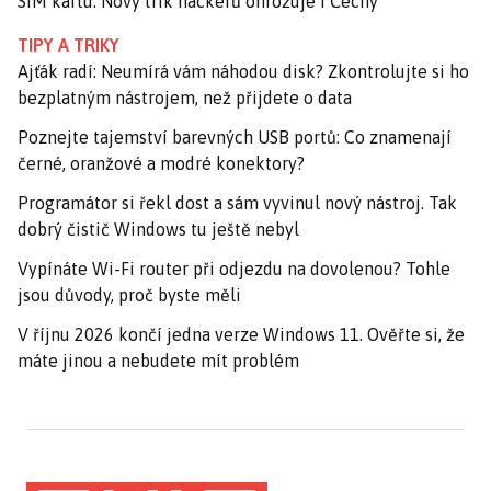
SIM kartu. Nový trik hackerů ohrožuje i Čechy
TIPY A TRIKY
Ajťák radí: Neumírá vám náhodou disk? Zkontrolujte si ho
bezplatným nástrojem, než přijdete o data
Poznejte tajemství barevných USB portů: Co znamenají
černé, oranžové a modré konektory?
Programátor si řekl dost a sám vyvinul nový nástroj. Tak
dobrý čistič Windows tu ještě nebyl
Vypínáte Wi-Fi router při odjezdu na dovolenou? Tohle
jsou důvody, proč byste měli
V říjnu 2026 končí jedna verze Windows 11. Ověřte si, že
máte jinou a nebudete mít problém