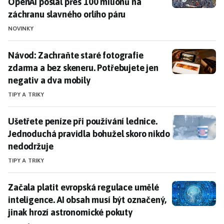
OpenAI poslal přes 100 milionů na
záchranu slavného orlího páru
NOVINKY
Návod: Zachraňte staré fotografie zdarma a bez skene
Návod: Zachraňte staré fotografie
zdarma a bez skeneru. Potřebujete jen
negativ a dva mobily
TIPY A TRIKY
Ušetřete peníze při používání lednice. Jednoduchá pr
Ušetřete peníze při používání lednice.
Jednoduchá pravidla bohužel skoro nikdo
nedodržuje
TIPY A TRIKY
Začala platit evropská regulace umělé inteligence. A
Začala platit evropská regulace umělé
inteligence. AI obsah musí být označený,
jinak hrozí astronomické pokuty