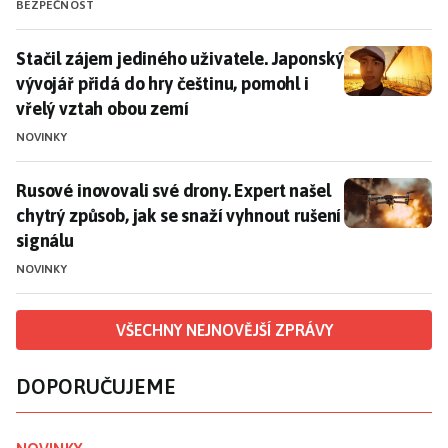
BEZPEČNOST
Stačil zájem jediného uživatele. Japonský vývojář při
Stačil zájem jediného uživatele. Japonský
vývojář přidá do hry češtinu, pomohl i
vřelý vztah obou zemí
NOVINKY
Rusové inovovali své drony. Expert našel chytrý způsob
Rusové inovovali své drony. Expert našel
chytrý způsob, jak se snaží vyhnout rušení
signálu
NOVINKY
VŠECHNY NEJNOVĚJŠÍ ZPRÁVY
DOPORUČUJEME