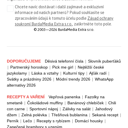
Chcete navíc dostávat i další zajímavé a exkluzivní
informace od našich partnerů? Pokud souhlasíte se
zpracováním údajů k tomuto účelu podle
Zásad ochrany
soukromí BurdaMedia Extra s.r.o.
, zaškrtněte toto pole.
© 2003—2026 BurdaMedia Extra s.r.o.
DOPORUČUJEME
Děsivá telefonní čísla
|
Slovník puberťáků
|
Partnerský horoskop
|
Pick me girl
|
Nejtěžší české
jazykolamy
|
Láska a vztahy
|
Kulturní tipy
|
Ajťák radí
|
Svátky a prázdniny 2026
|
Módní trendy 2026
|
WhatsApp
alternativy 2026
RECEPTY A VAŘENÍ
Vepřová panenka
|
Fazolky na
smetaně
|
Čokoládové muffiny
|
Banánový chlebíček
|
Chili
con carne
|
Sportovní nápoj
|
Zálivky na salát
|
Jahodový
džem
|
Zelná polévka
|
Třešňová bublanina
|
Sekaná recept
|
Perník
|
Lečo
|
Recepty s rybízem
|
Domácí housky
|
Zapečené brambory s uzeným