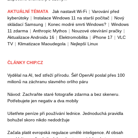
AKTUÁLNÍ TÉMATA
Jak nastavit Wi-Fi
|
Varování před
kyberútoky
|
Instalace Windows 11 na starší počítač
|
Nový
skládací Samsung
|
Konec modré smrti Windows?
|
Windows
11 zdarma
|
Anthropic Mythos
|
Nouzové otevírání pračky
|
Aktualizace Androidu 16
|
Elektromobilita
|
iPhone 17
|
VLC
TV
|
Klimatizace Maoudegola
|
Nejlepší Linux
ČLÁNKY CHIP.CZ
Vydělal na AI, teď střeží přírodu. Šéf OpenAI poslal přes 100
milionů na záchranu slavného orlího páru
Návod: Zachraňte staré fotografie zdarma a bez skeneru.
Potřebujete jen negativ a dva mobily
Ušetřete peníze při používání lednice. Jednoduchá pravidla
bohužel skoro nikdo nedodržuje
Začala platit evropská regulace umělé inteligence. AI obsah