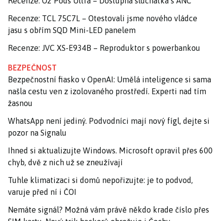
Recenze: O2 Pods Ultra – Dostupná sluchátka s ANC
Recenze: TCL 75C7L – Otestovali jsme nového vládce
jasu s obřím SQD Mini-LED panelem
Recenze: JVC XS-E934B – Reproduktor s powerbankou
BEZPEČNOST
Bezpečnostní fiasko v OpenAI: Umělá inteligence si sama
našla cestu ven z izolovaného prostředí. Experti nad tím
žasnou
WhatsApp není jediný. Podvodníci mají nový fígl, dejte si
pozor na Signalu
Ihned si aktualizujte Windows. Microsoft opravil přes 600
chyb, dvě z nich už se zneužívají
Tuhle klimatizaci si domů nepořizujte: je to podvod,
varuje před ní i ČOI
Nemáte signál? Možná vám právě někdo krade číslo přes