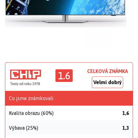
CELKOVÁ ZNÁMKA
1.6
Velmi dobrý
Co jsme známkovali
Kvalita obrazu (60%)
1,6
Výbava (25%)
1,3