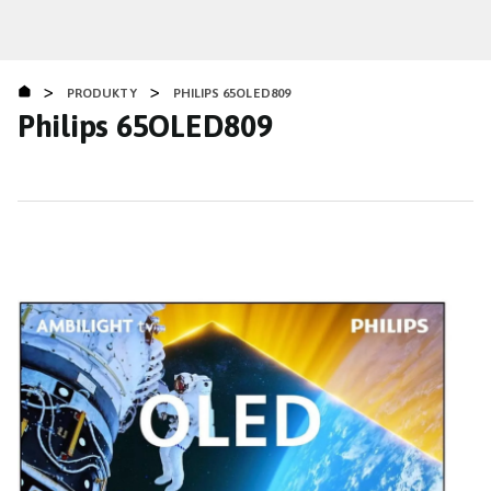
Přejít
k
hlavnímu
>
>
obsahu
PRODUKTY
PHILIPS 65OLED809
Philips 65OLED809