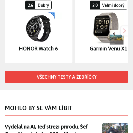
2.6
Dobrý
2.0
Velmi dobrý
Dalš
HONOR Watch 6
Garmin Venu X1
VŠECHNY TESTY A ŽEBŘÍČKY
MOHLO BY SE VÁM LÍBIT
Vydělal na AI, teď střeží přírodu. Šéf OpenAI poslal p
Vydělal na AI, teď střeží přírodu. Šéf