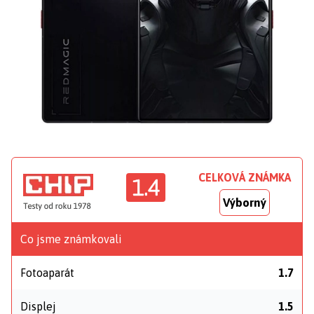
CELKOVÁ ZNÁMKA
1.4
Výborný
Co jsme známkovali
Fotoaparát
1.7
Displej
1.5