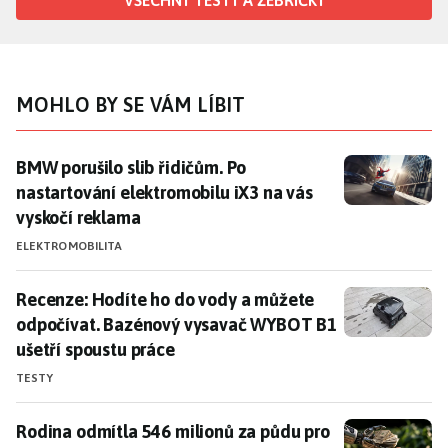
VŠECHNY TESTY A ŽEBŘÍČKY
MOHLO BY SE VÁM LÍBIT
BMW porušilo slib řidičům. Po nastartování elektromo
BMW porušilo slib řidičům. Po
nastartování elektromobilu iX3 na vás
vyskočí reklama
ELEKTROMOBILITA
Recenze: Hodíte ho do vody a můžete odpočívat. Baz
Recenze: Hodíte ho do vody a můžete
odpočívat. Bazénový vysavač WYBOT B1
ušetří spoustu práce
TESTY
Rodina odmítla 546 milionů za půdu pro obří datacen
Rodina odmítla 546 milionů za půdu pro