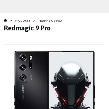
Přejít
k
hlavnímu
>
>
obsahu
PRODUKTY
REDMAGIC 9 PRO
Redmagic 9 Pro