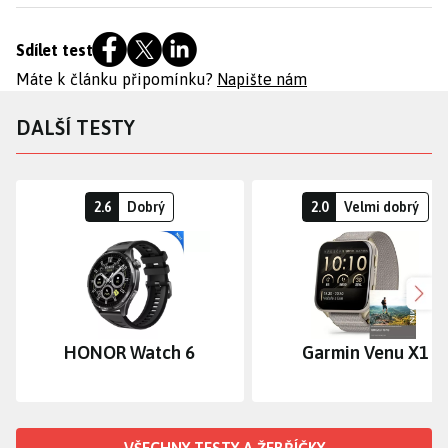
Sdílet test
Máte k článku připomínku?
Napište nám
DALŠÍ TESTY
2.6
Dobrý
2.0
Velmi dobrý
Dalš
HONOR Watch 6
Garmin Venu X1