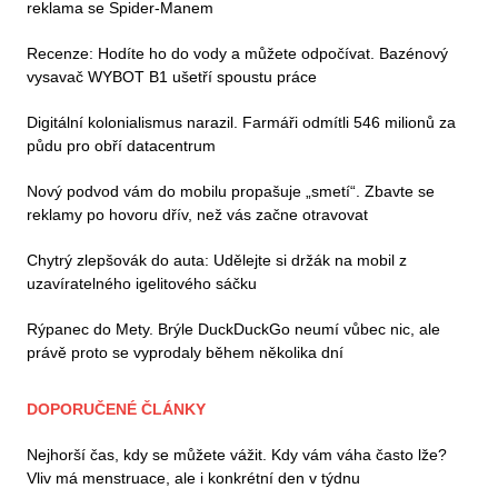
reklama se Spider-Manem
Recenze: Hodíte ho do vody a můžete odpočívat. Bazénový
vysavač WYBOT B1 ušetří spoustu práce
Digitální kolonialismus narazil. Farmáři odmítli 546 milionů za
půdu pro obří datacentrum
Nový podvod vám do mobilu propašuje „smetí“. Zbavte se
reklamy po hovoru dřív, než vás začne otravovat
Chytrý zlepšovák do auta: Udělejte si držák na mobil z
uzavíratelného igelitového sáčku
Rýpanec do Mety. Brýle DuckDuckGo neumí vůbec nic, ale
právě proto se vyprodaly během několika dní
DOPORUČENÉ ČLÁNKY
Nejhorší čas, kdy se můžete vážit. Kdy vám váha často lže?
Vliv má menstruace, ale i konkrétní den v týdnu