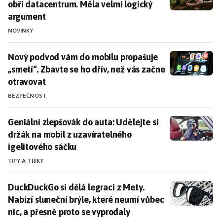
obří datacentrum. Měla velmi logický
argument
NOVINKY
Nový podvod vám do mobilu propašuje „smetí“. Zbavte 
Nový podvod vám do mobilu propašuje
„smetí“. Zbavte se ho dřív, než vás začne
otravovat
BEZPEČNOST
Geniální zlepšovák do auta: Udělejte si držák na mobi
Geniální zlepšovák do auta: Udělejte si
držák na mobil z uzavíratelného
igelitového sáčku
TIPY A TRIKY
DuckDuckGo si dělá legraci z Mety. Nabízí sluneční br
DuckDuckGo si dělá legraci z Mety.
Nabízí sluneční brýle, které neumí vůbec
nic, a přesně proto se vyprodaly