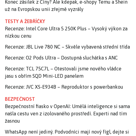
Konec zásilek z Číny? Ale kdepak, e-shopy Temu a Shein
už na Evropskou unii zřejmě vyzrály
TESTY A ŽEBŘÍČKY
Recenze: Intel Core Ultra 5 250K Plus – Vysoký výkon za
nízkou cenu
Recenze: JBL Live 780 NC – Skvěle vybavená střední třída
Recenze: O2 Pods Ultra – Dostupná sluchátka s ANC
Recenze: TCL 75C7L – Otestovali jsme nového vládce
jasu s obřím SQD Mini-LED panelem
Recenze: JVC XS-E934B – Reproduktor s powerbankou
BEZPEČNOST
Bezpečnostní fiasko v OpenAI: Umělá inteligence si sama
našla cestu ven z izolovaného prostředí. Experti nad tím
žasnou
WhatsApp není jediný. Podvodníci mají nový fígl, dejte si