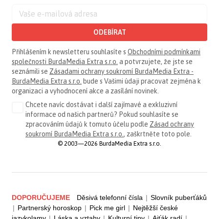
ODEBÍRAT
Přihlášením k newsletteru souhlasíte s
Obchodními podmínkami
společnosti BurdaMedia Extra s.r.o.
a potvrzujete, že jste se
seznámili se
Zásadami ochrany soukromí BurdaMedia Extra -
BurdaMedia Extra s.r.o.
bude s Vašimi údaji pracovat zejména k
organizaci a vyhodnocení akce a zasílání novinek.
Chcete navíc dostávat i další zajímavé a exkluzivní
informace od našich partnerů? Pokud souhlasíte se
zpracováním údajů k tomuto účelu podle
Zásad ochrany
soukromí BurdaMedia Extra s.r.o.
, zaškrtněte toto pole.
© 2003—2026 BurdaMedia Extra s.r.o.
DOPORUČUJEME
Děsivá telefonní čísla
|
Slovník puberťáků
|
Partnerský horoskop
|
Pick me girl
|
Nejtěžší české
jazykolamy
|
Láska a vztahy
|
Kulturní tipy
|
Ajťák radí
|