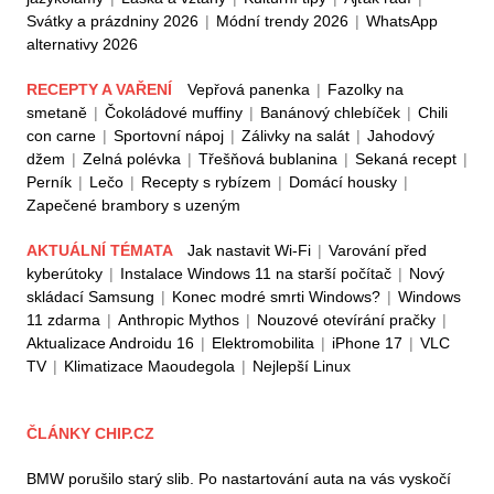
Svátky a prázdniny 2026
|
Módní trendy 2026
|
WhatsApp
alternativy 2026
RECEPTY A VAŘENÍ
Vepřová panenka
|
Fazolky na
smetaně
|
Čokoládové muffiny
|
Banánový chlebíček
|
Chili
con carne
|
Sportovní nápoj
|
Zálivky na salát
|
Jahodový
džem
|
Zelná polévka
|
Třešňová bublanina
|
Sekaná recept
|
Perník
|
Lečo
|
Recepty s rybízem
|
Domácí housky
|
Zapečené brambory s uzeným
AKTUÁLNÍ TÉMATA
Jak nastavit Wi-Fi
|
Varování před
kyberútoky
|
Instalace Windows 11 na starší počítač
|
Nový
skládací Samsung
|
Konec modré smrti Windows?
|
Windows
11 zdarma
|
Anthropic Mythos
|
Nouzové otevírání pračky
|
Aktualizace Androidu 16
|
Elektromobilita
|
iPhone 17
|
VLC
TV
|
Klimatizace Maoudegola
|
Nejlepší Linux
ČLÁNKY CHIP.CZ
BMW porušilo starý slib. Po nastartování auta na vás vyskočí