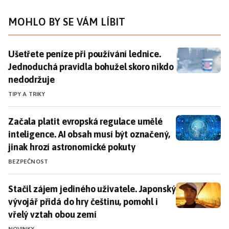
MOHLO BY SE VÁM LÍBIT
Ušetřete peníze při používání lednice. Jednoduchá pr
Ušetřete peníze při používání lednice.
Jednoduchá pravidla bohužel skoro nikdo
nedodržuje
TIPY A TRIKY
Začala platit evropská regulace umělé inteligence. A
Začala platit evropská regulace umělé
inteligence. AI obsah musí být označený,
jinak hrozí astronomické pokuty
BEZPEČNOST
Stačil zájem jediného uživatele. Japonský vývojář při
Stačil zájem jediného uživatele. Japonský
vývojář přidá do hry češtinu, pomohl i
vřelý vztah obou zemí