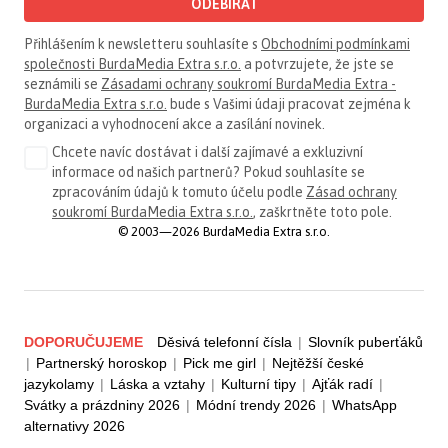
ODEBÍRAT
Přihlášením k newsletteru souhlasíte s
Obchodními podmínkami
společnosti BurdaMedia Extra s.r.o.
a potvrzujete, že jste se
seznámili se
Zásadami ochrany soukromí BurdaMedia Extra -
BurdaMedia Extra s.r.o.
bude s Vašimi údaji pracovat zejména k
organizaci a vyhodnocení akce a zasílání novinek.
Chcete navíc dostávat i další zajímavé a exkluzivní
informace od našich partnerů? Pokud souhlasíte se
zpracováním údajů k tomuto účelu podle
Zásad ochrany
soukromí BurdaMedia Extra s.r.o.
, zaškrtněte toto pole.
© 2003—2026 BurdaMedia Extra s.r.o.
DOPORUČUJEME
Děsivá telefonní čísla
|
Slovník puberťáků
|
Partnerský horoskop
|
Pick me girl
|
Nejtěžší české
jazykolamy
|
Láska a vztahy
|
Kulturní tipy
|
Ajťák radí
|
Svátky a prázdniny 2026
|
Módní trendy 2026
|
WhatsApp
alternativy 2026