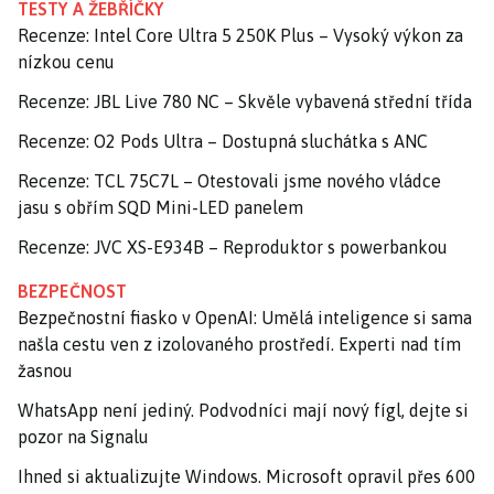
TESTY A ŽEBŘÍČKY
Recenze: Intel Core Ultra 5 250K Plus – Vysoký výkon za
nízkou cenu
Recenze: JBL Live 780 NC – Skvěle vybavená střední třída
Recenze: O2 Pods Ultra – Dostupná sluchátka s ANC
Recenze: TCL 75C7L – Otestovali jsme nového vládce
jasu s obřím SQD Mini-LED panelem
Recenze: JVC XS-E934B – Reproduktor s powerbankou
BEZPEČNOST
Bezpečnostní fiasko v OpenAI: Umělá inteligence si sama
našla cestu ven z izolovaného prostředí. Experti nad tím
žasnou
WhatsApp není jediný. Podvodníci mají nový fígl, dejte si
pozor na Signalu
Ihned si aktualizujte Windows. Microsoft opravil přes 600