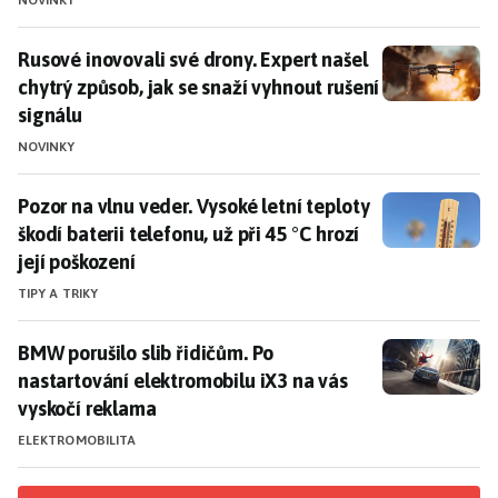
NOVINKY
Rusové inovovali své drony. Expert našel chytrý způsob
Rusové inovovali své drony. Expert našel
chytrý způsob, jak se snaží vyhnout rušení
signálu
NOVINKY
Pozor na vlnu veder. Vysoké letní teploty škodí baterii 
Pozor na vlnu veder. Vysoké letní teploty
škodí baterii telefonu, už při 45 °C hrozí
její poškození
TIPY A TRIKY
BMW porušilo slib řidičům. Po nastartování elektromo
BMW porušilo slib řidičům. Po
nastartování elektromobilu iX3 na vás
vyskočí reklama
ELEKTROMOBILITA