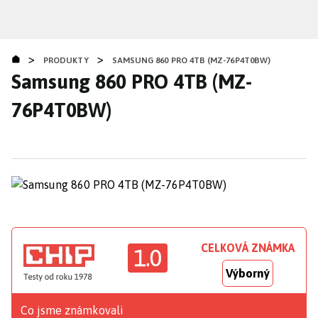
Přejít
k
hlavnímu
>
>
obsahu
PRODUKTY
SAMSUNG 860 PRO 4TB (MZ-76P4T0BW)
Samsung 860 PRO 4TB (MZ-
76P4T0BW)
CELKOVÁ ZNÁMKA
1.0
Výborný
Co jsme známkovali