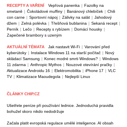
RECEPTY A VAŘENÍ
Vepřová panenka
|
Fazolky na
smetaně
|
Čokoládové muffiny
|
Banánový chlebíček
|
Chili
con carne
|
Sportovní nápoj
|
Zálivky na salát
|
Jahodový
džem
|
Zelná polévka
|
Třešňová bublanina
|
Sekaná recept
|
Perník
|
Lečo
|
Recepty s rybízem
|
Domácí housky
|
Zapečené brambory s uzeným
AKTUÁLNÍ TÉMATA
Jak nastavit Wi-Fi
|
Varování před
kyberútoky
|
Instalace Windows 11 na starší počítač
|
Nový
skládací Samsung
|
Konec modré smrti Windows?
|
Windows
11 zdarma
|
Anthropic Mythos
|
Nouzové otevírání pračky
|
Aktualizace Androidu 16
|
Elektromobilita
|
iPhone 17
|
VLC
TV
|
Klimatizace Maoudegola
|
Nejlepší Linux
ČLÁNKY CHIP.CZ
Ušetřete peníze při používání lednice. Jednoduchá pravidla
bohužel skoro nikdo nedodržuje
Začala platit evropská regulace umělé inteligence. AI obsah