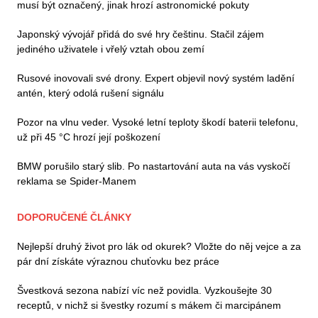
musí být označený, jinak hrozí astronomické pokuty
Japonský vývojář přidá do své hry češtinu. Stačil zájem
jediného uživatele i vřelý vztah obou zemí
Rusové inovovali své drony. Expert objevil nový systém ladění
antén, který odolá rušení signálu
Pozor na vlnu veder. Vysoké letní teploty škodí baterii telefonu,
už při 45 °C hrozí její poškození
BMW porušilo starý slib. Po nastartování auta na vás vyskočí
reklama se Spider-Manem
DOPORUČENÉ ČLÁNKY
Nejlepší druhý život pro lák od okurek? Vložte do něj vejce a za
pár dní získáte výraznou chuťovku bez práce
Švestková sezona nabízí víc než povidla. Vyzkoušejte 30
receptů, v nichž si švestky rozumí s mákem či marcipánem