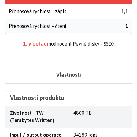
Přenosová rychlost - zápis
1,1
Přenosová rychlost - čtení
1
1. v pořadí
hodnocení Pevné disky - SSD
Vlastnosti
Vlastnosti produktu
Životnost - TW
4800 TB
(Terabytes Written)
Input / output operace
34189 iops