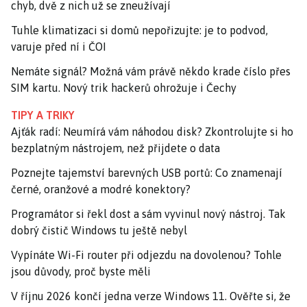
chyb, dvě z nich už se zneužívají
Tuhle klimatizaci si domů nepořizujte: je to podvod,
varuje před ní i ČOI
Nemáte signál? Možná vám právě někdo krade číslo přes
SIM kartu. Nový trik hackerů ohrožuje i Čechy
TIPY A TRIKY
Ajťák radí: Neumírá vám náhodou disk? Zkontrolujte si ho
bezplatným nástrojem, než přijdete o data
Poznejte tajemství barevných USB portů: Co znamenají
černé, oranžové a modré konektory?
Programátor si řekl dost a sám vyvinul nový nástroj. Tak
dobrý čistič Windows tu ještě nebyl
Vypínáte Wi-Fi router při odjezdu na dovolenou? Tohle
jsou důvody, proč byste měli
V říjnu 2026 končí jedna verze Windows 11. Ověřte si, že