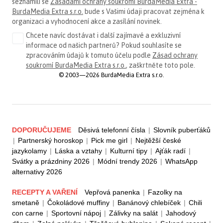
seznámili se
Zásadami ochrany soukromí BurdaMedia Extra -
BurdaMedia Extra s.r.o.
bude s Vašimi údaji pracovat zejména k
organizaci a vyhodnocení akce a zasílání novinek.
Chcete navíc dostávat i další zajímavé a exkluzivní
informace od našich partnerů? Pokud souhlasíte se
zpracováním údajů k tomuto účelu podle
Zásad ochrany
soukromí BurdaMedia Extra s.r.o.
, zaškrtněte toto pole.
© 2003—2026 BurdaMedia Extra s.r.o.
DOPORUČUJEME
Děsivá telefonní čísla
|
Slovník puberťáků
|
Partnerský horoskop
|
Pick me girl
|
Nejtěžší české
jazykolamy
|
Láska a vztahy
|
Kulturní tipy
|
Ajťák radí
|
Svátky a prázdniny 2026
|
Módní trendy 2026
|
WhatsApp
alternativy 2026
RECEPTY A VAŘENÍ
Vepřová panenka
|
Fazolky na
smetaně
|
Čokoládové muffiny
|
Banánový chlebíček
|
Chili
con carne
|
Sportovní nápoj
|
Zálivky na salát
|
Jahodový