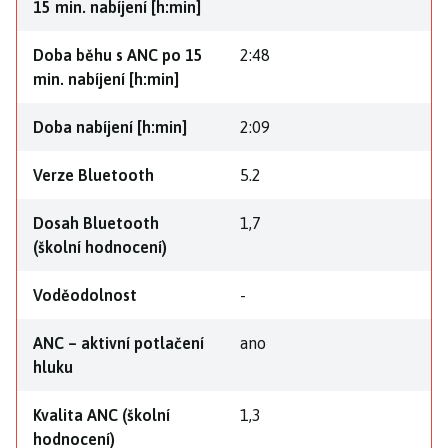
15 min. nabíjení [h:min]
Doba běhu s ANC po 15
2:48
min. nabíjení [h:min]
Doba nabíjení [h:min]
2:09
Verze Bluetooth
5.2
Dosah Bluetooth
1,7
(školní hodnocení)
Voděodolnost
-
ANC – aktivní potlačení
ano
hluku
Kvalita ANC (školní
1,3
hodnocení)