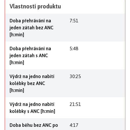
Vlastnosti produktu
Doba přehrávání na
7:51
jeden zátah bez ANC
[h:min]
Doba přehrávání na
5:48
jeden zátah s ANC
[h:min]
Výdrž na jedno nabití
30:25
kolébky bez ANC
[h:min]
Výdrž na jedno nabití
21:51
kolébky s ANC [h:min]
Doba běhu bez ANC po
4:17