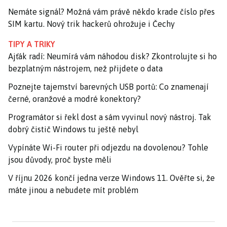
Nemáte signál? Možná vám právě někdo krade číslo přes
SIM kartu. Nový trik hackerů ohrožuje i Čechy
TIPY A TRIKY
Ajťák radí: Neumírá vám náhodou disk? Zkontrolujte si ho
bezplatným nástrojem, než přijdete o data
Poznejte tajemství barevných USB portů: Co znamenají
černé, oranžové a modré konektory?
Programátor si řekl dost a sám vyvinul nový nástroj. Tak
dobrý čistič Windows tu ještě nebyl
Vypínáte Wi-Fi router při odjezdu na dovolenou? Tohle
jsou důvody, proč byste měli
V říjnu 2026 končí jedna verze Windows 11. Ověřte si, že
máte jinou a nebudete mít problém