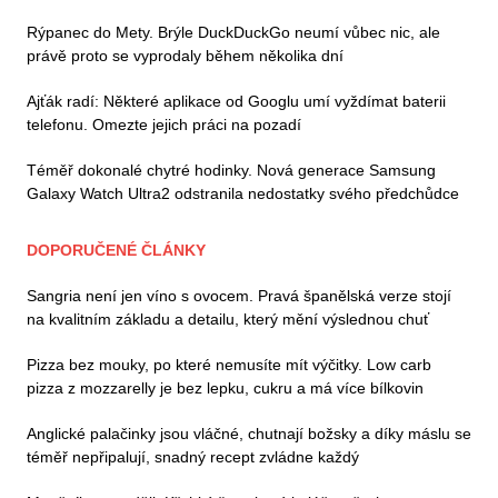
Rýpanec do Mety. Brýle DuckDuckGo neumí vůbec nic, ale
právě proto se vyprodaly během několika dní
Ajťák radí: Některé aplikace od Googlu umí vyždímat baterii
telefonu. Omezte jejich práci na pozadí
Téměř dokonalé chytré hodinky. Nová generace Samsung
Galaxy Watch Ultra2 odstranila nedostatky svého předchůdce
DOPORUČENÉ ČLÁNKY
Sangria není jen víno s ovocem. Pravá španělská verze stojí
na kvalitním základu a detailu, který mění výslednou chuť
Pizza bez mouky, po které nemusíte mít výčitky. Low carb
pizza z mozzarelly je bez lepku, cukru a má více bílkovin
Anglické palačinky jsou vláčné, chutnají božsky a díky máslu se
téměř nepřipalují, snadný recept zvládne každý