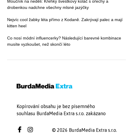
Moučník na neděli: Křehký švestkový koláč s ořechy a
drobenkou nadchne všechny mlsné jazýčky
Nejvíc cool žabky léta přímo z Kodaně. Zakrývají palec a mají
kitten heel
Co nosí módní influencerky? Následující barevné kombinace
musíte vyzkoušet, než skončí léto
Kopírování obsahu je bez písemného
souhlasu BurdaMedia Extra s.r.o. zakázano
© 2026 BurdaMedia Extra s.r.o.