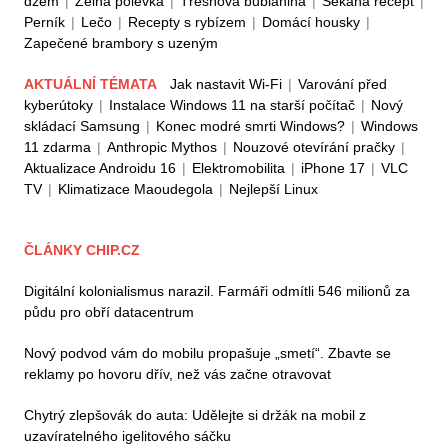
džem
|
Zelná polévka
|
Třešňová bublanina
|
Sekaná recept
|
Perník
|
Lečo
|
Recepty s rybízem
|
Domácí housky
|
Zapečené brambory s uzeným
AKTUÁLNÍ TÉMATA
Jak nastavit Wi-Fi
|
Varování před
kyberútoky
|
Instalace Windows 11 na starší počítač
|
Nový
skládací Samsung
|
Konec modré smrti Windows?
|
Windows
11 zdarma
|
Anthropic Mythos
|
Nouzové otevírání pračky
|
Aktualizace Androidu 16
|
Elektromobilita
|
iPhone 17
|
VLC
TV
|
Klimatizace Maoudegola
|
Nejlepší Linux
ČLÁNKY CHIP.CZ
Digitální kolonialismus narazil. Farmáři odmítli 546 milionů za
půdu pro obří datacentrum
Nový podvod vám do mobilu propašuje „smetí“. Zbavte se
reklamy po hovoru dřív, než vás začne otravovat
Chytrý zlepšovák do auta: Udělejte si držák na mobil z
uzavíratelného igelitového sáčku