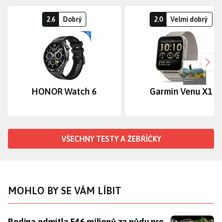
2.6
Dobrý
2.0
Velmi dobrý
Dalš
HONOR Watch 6
Garmin Venu X1
VŠECHNY TESTY A ŽEBŘÍČKY
MOHLO BY SE VÁM LÍBIT
Rodina odmítla 546 milionů za půdu pro obří datacen
Rodina odmítla 546 milionů za půdu pro