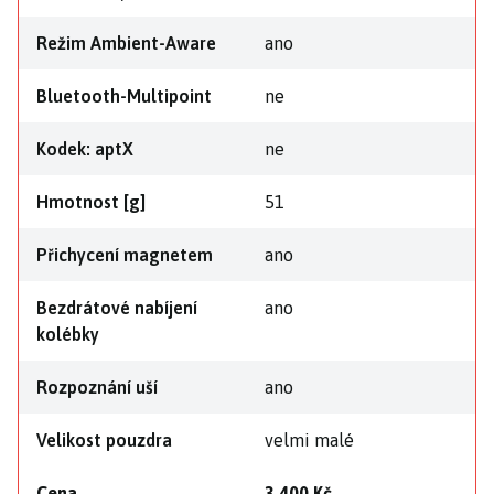
Režim Ambient-Aware
ano
Bluetooth-Multipoint
ne
Kodek: aptX
ne
Hmotnost [g]
51
Přichycení magnetem
ano
Bezdrátové nabíjení
ano
kolébky
Rozpoznání uší
ano
Velikost pouzdra
velmi malé
Cena
3 400 Kč