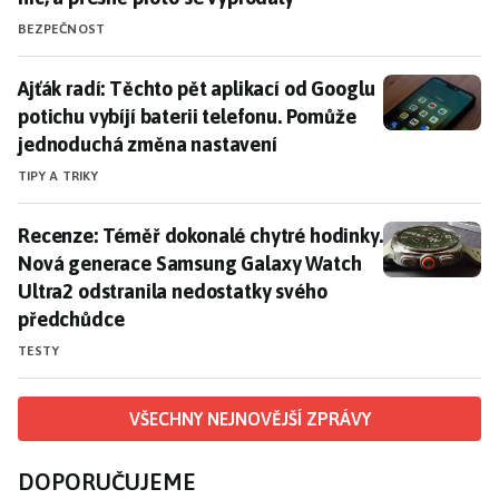
BEZPEČNOST
Ajťák radí: Těchto pět aplikací od Googlu potichu vy
Ajťák radí: Těchto pět aplikací od Googlu
potichu vybíjí baterii telefonu. Pomůže
jednoduchá změna nastavení
TIPY A TRIKY
Recenze: Téměř dokonalé chytré hodinky. Nová gener
Recenze: Téměř dokonalé chytré hodinky.
Nová generace Samsung Galaxy Watch
Ultra2 odstranila nedostatky svého
předchůdce
TESTY
VŠECHNY NEJNOVĚJŠÍ ZPRÁVY
DOPORUČUJEME