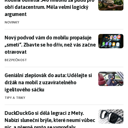
obří datacentrum. Měla velmi logický
argument
NOVINKY
Nový podvod vám do mobilu propašuje „smetí“. Zbavte 
Nový podvod vám do mobilu propašuje
„smetí“. Zbavte se ho dřív, než vás začne
otravovat
BEZPEČNOST
Geniální zlepšovák do auta: Udělejte si držák na mobi
Geniální zlepšovák do auta: Udělejte si
držák na mobil z uzavíratelného
igelitového sáčku
TIPY A TRIKY
DuckDuckGo si dělá legraci z Mety. Nabízí sluneční br
DuckDuckGo si dělá legraci z Mety.
Nabízí sluneční brýle, které neumí vůbec
nic, a přesně proto se vyprodaly