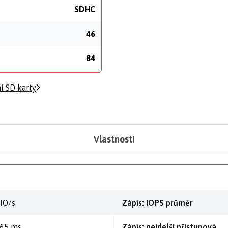
SDHC
46
84
í SD karty
Vlastnosti
 IO/s
Zápis: IOPS průměr
,65 ms
Zápis: nejdelší přístupová