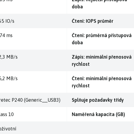
doba
65 IO/s
Čtení: IOPS průměr
,74 ms
Čtení: průměrná přístupová
doba
2,3 MB/s
Zápis: minimální přenosová
rychlost
5,2 MB/s
Čtení: minimální přenosová
rychlost
retec P240 (Generic__USB3)
Splňuje požadavky třídy
lass 10
Naměřená kapacita (GB)
oživotní