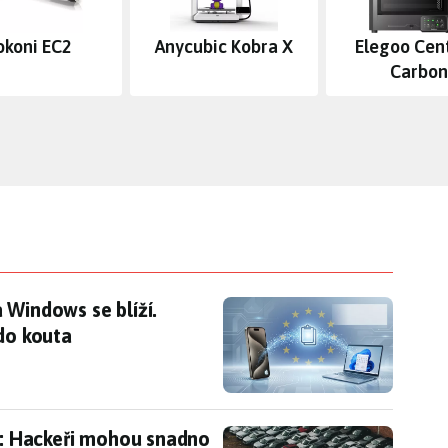
okoni EC2
Anycubic Kobra X
Elegoo Cen
Carbo
 Windows se blíží. Microsoft chytře zatlačil App
 Windows se blíží.
 do kouta
ut: Hackeři mohou snadno otevřít dveře
ut: Hackeři mohou snadno