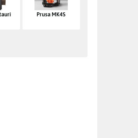
tauri
Prusa MK4S
n
le do kouta