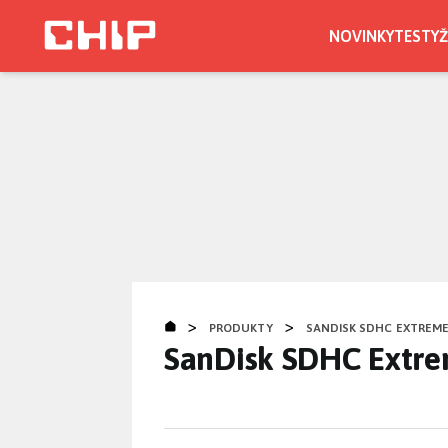
Přejít
k
NOVINKY
TESTY
Ž
hlavnímu
obsahu
>
>
PRODUKTY
SANDISK SDHC EXTREME 
SanDisk SDHC Extre