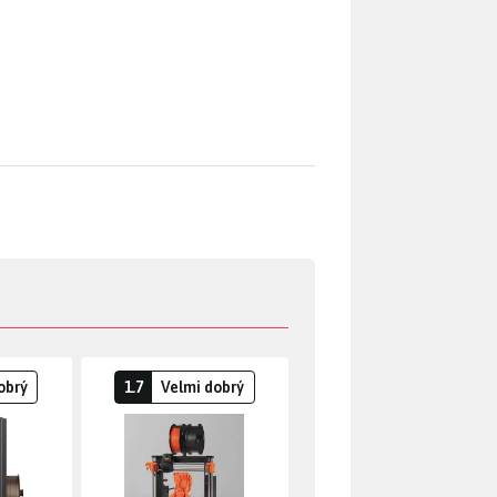
obrý
1.7
Velmi dobrý