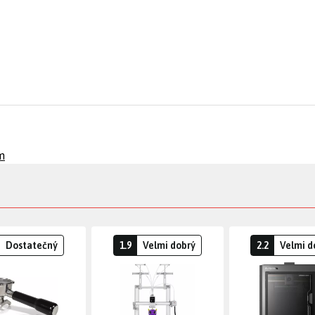
m
Dostatečný
1.9
Velmi dobrý
2.2
Velmi d