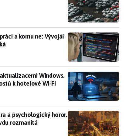
práci a komu ne: Vývojář Microsoftu vysvětluje, c
práci a komu ne: Vývojář
eká
 aktualizacemi Windows. Ruští špioni číhají na při
i aktualizacemi Windows.
 hostů k hotelové Wi-Fi
ra a psychologický horor. Srpnová nabídka PS Pl
ra a psychologický horor.
avdu rozmanitá