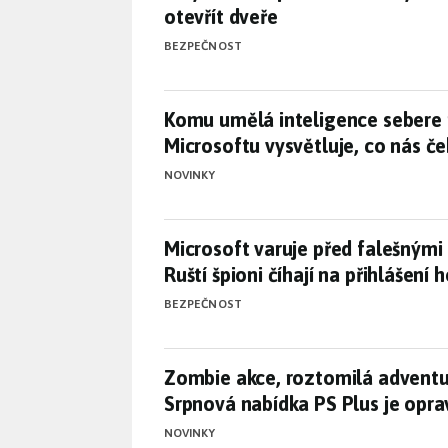
otevřít dveře
BEZPEČNOST
Komu umělá inteligence sebere 
Komu umělá inteligence sebere 
Microsoftu vysvětluje, co nás č
NOVINKY
Microsoft varuje před falešnými
Microsoft varuje před falešným
Ruští špioni číhají na přihlášení
BEZPEČNOST
Zombie akce, roztomilá adventu
Zombie akce, roztomilá adventu
Srpnová nabídka PS Plus je opr
NOVINKY