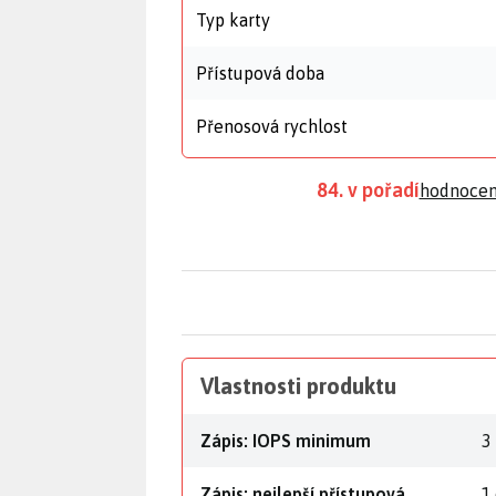
Typ karty
Přístupová doba
Přenosová rychlost
84. v pořadí
hodnocen
Vlastnosti produktu
Zápis: IOPS minimum
3
Zápis: nejlepší přístupová
1