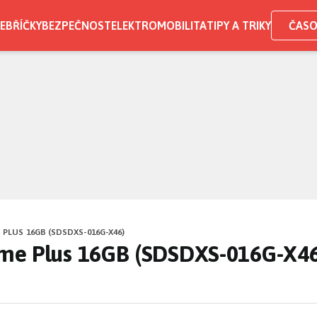
EBŘÍČKY
BEZPEČNOST
ELEKTROMOBILITA
TIPY A TRIKY
ČASO
PLUS 16GB (SDSDXS-016G-X46)
me Plus 16GB (SDSDXS-016G-X46