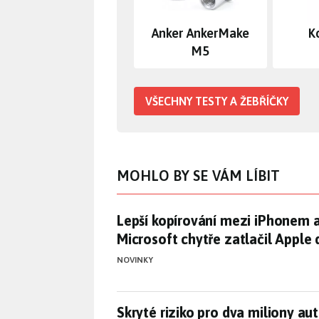
Anker AnkerMake
K
M5
VŠECHNY TESTY A ŽEBŘÍČKY
MOHLO BY SE VÁM LÍBIT
Lepší kopírování mezi iPhonem a
Lepší kopírování mezi iPhonem a
Microsoft chytře zatlačil Apple
NOVINKY
Skryté riziko pro dva miliony a
Skryté riziko pro dva miliony a