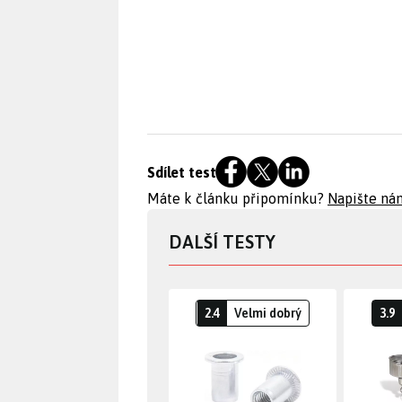
Sdílet test
Máte k článku připomínku?
Napište ná
DALŠÍ TESTY
2.4
Velmi dobrý
3.9