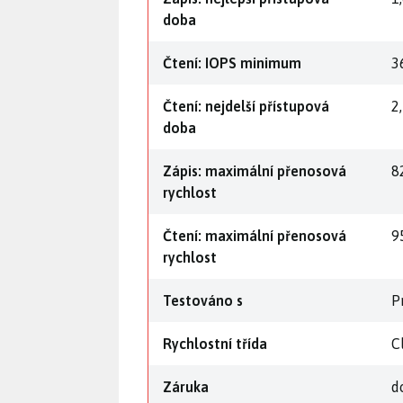
doba
Čtení: IOPS minimum
3
Čtení: nejdelší přístupová
2
doba
Zápis: maximální přenosová
8
rychlost
Čtení: maximální přenosová
9
rychlost
Testováno s
P
Rychlostní třída
C
Záruka
d