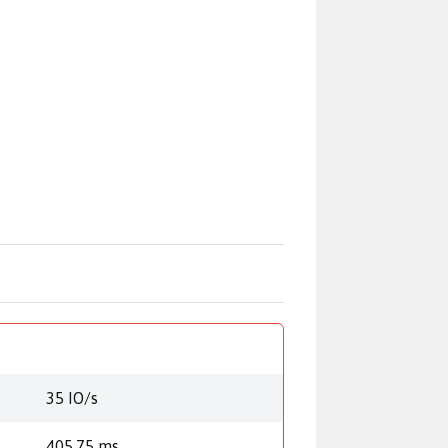
35 IO/s
405,75 ms