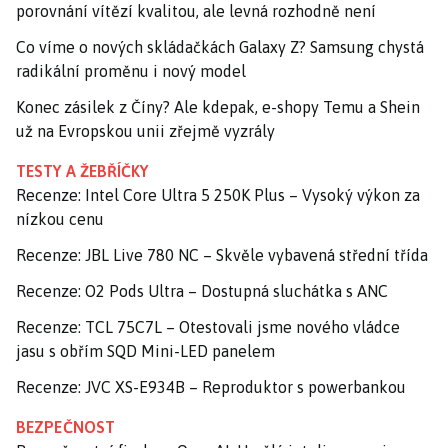
porovnání vítězí kvalitou, ale levná rozhodně není
Co víme o nových skládačkách Galaxy Z? Samsung chystá
radikální proměnu i nový model
Konec zásilek z Číny? Ale kdepak, e-shopy Temu a Shein
už na Evropskou unii zřejmě vyzrály
TESTY A ŽEBŘÍČKY
Recenze: Intel Core Ultra 5 250K Plus – Vysoký výkon za
nízkou cenu
Recenze: JBL Live 780 NC – Skvěle vybavená střední třída
Recenze: O2 Pods Ultra – Dostupná sluchátka s ANC
Recenze: TCL 75C7L – Otestovali jsme nového vládce
jasu s obřím SQD Mini-LED panelem
Recenze: JVC XS-E934B – Reproduktor s powerbankou
BEZPEČNOST