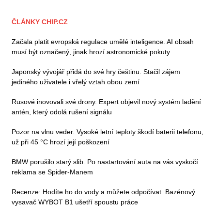
ČLÁNKY CHIP.CZ
Začala platit evropská regulace umělé inteligence. AI obsah
musí být označený, jinak hrozí astronomické pokuty
Japonský vývojář přidá do své hry češtinu. Stačil zájem
jediného uživatele i vřelý vztah obou zemí
Rusové inovovali své drony. Expert objevil nový systém ladění
antén, který odolá rušení signálu
Pozor na vlnu veder. Vysoké letní teploty škodí baterii telefonu,
už při 45 °C hrozí její poškození
BMW porušilo starý slib. Po nastartování auta na vás vyskočí
reklama se Spider-Manem
Recenze: Hodíte ho do vody a můžete odpočívat. Bazénový
vysavač WYBOT B1 ušetří spoustu práce