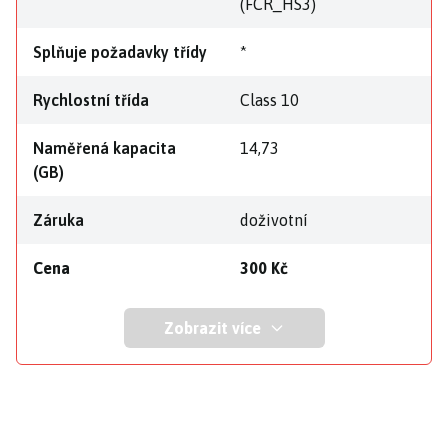
(FCR_HS3)
Splňuje požadavky třídy
*
Rychlostní třída
Class 10
Naměřená kapacita
14,73
(GB)
Záruka
doživotní
Cena
300 Kč
Zobrazit více