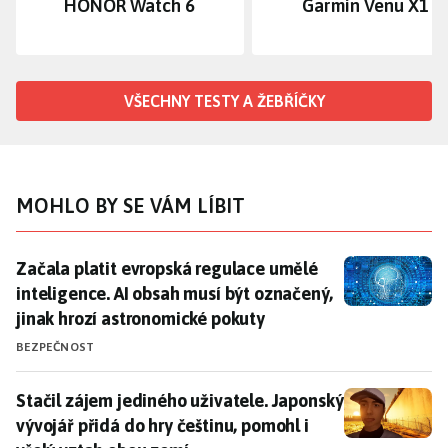
HONOR Watch 6
Garmin Venu X1
VŠECHNY TESTY A ŽEBŘÍČKY
MOHLO BY SE VÁM LÍBIT
Začala platit evropská regulace umělé inteligence. A
Začala platit evropská regulace umělé
inteligence. AI obsah musí být označený,
jinak hrozí astronomické pokuty
BEZPEČNOST
Stačil zájem jediného uživatele. Japonský vývojář při
Stačil zájem jediného uživatele. Japonský
vývojář přidá do hry češtinu, pomohl i