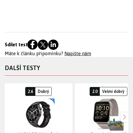
Sdílet test
Máte k článku připomínku?
Napište nám
DALŠÍ TESTY
2.6
Dobrý
2.0
Velmi dobrý
Dalš