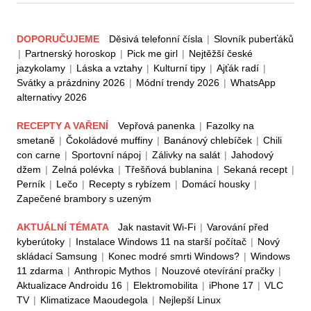
DOPORUČUJEME
Děsivá telefonní čísla
|
Slovník puberťáků
|
Partnerský horoskop
|
Pick me girl
|
Nejtěžší české
jazykolamy
|
Láska a vztahy
|
Kulturní tipy
|
Ajťák radí
|
Svátky a prázdniny 2026
|
Módní trendy 2026
|
WhatsApp
alternativy 2026
RECEPTY A VAŘENÍ
Vepřová panenka
|
Fazolky na
smetaně
|
Čokoládové muffiny
|
Banánový chlebíček
|
Chili
con carne
|
Sportovní nápoj
|
Zálivky na salát
|
Jahodový
džem
|
Zelná polévka
|
Třešňová bublanina
|
Sekaná recept
|
Perník
|
Lečo
|
Recepty s rybízem
|
Domácí housky
|
Zapečené brambory s uzeným
AKTUÁLNÍ TÉMATA
Jak nastavit Wi-Fi
|
Varování před
kyberútoky
|
Instalace Windows 11 na starší počítač
|
Nový
skládací Samsung
|
Konec modré smrti Windows?
|
Windows
11 zdarma
|
Anthropic Mythos
|
Nouzové otevírání pračky
|
Aktualizace Androidu 16
|
Elektromobilita
|
iPhone 17
|
VLC
TV
|
Klimatizace Maoudegola
|
Nejlepší Linux