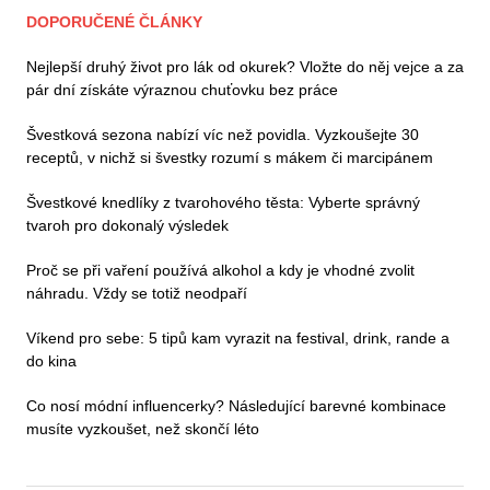
DOPORUČENÉ ČLÁNKY
Nejlepší druhý život pro lák od okurek? Vložte do něj vejce a za
pár dní získáte výraznou chuťovku bez práce
Švestková sezona nabízí víc než povidla. Vyzkoušejte 30
receptů, v nichž si švestky rozumí s mákem či marcipánem
Švestkové knedlíky z tvarohového těsta: Vyberte správný
tvaroh pro dokonalý výsledek
Proč se při vaření používá alkohol a kdy je vhodné zvolit
náhradu. Vždy se totiž neodpaří
Víkend pro sebe: 5 tipů kam vyrazit na festival, drink, rande a
do kina
Co nosí módní influencerky? Následující barevné kombinace
musíte vyzkoušet, než skončí léto