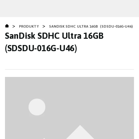
Přejít
k
hlavnímu
>
>
obsahu
PRODUKTY
SANDISK SDHC ULTRA 16GB (SDSDU-016G-U46)
SanDisk SDHC Ultra 16GB
(SDSDU-016G-U46)