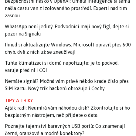
Bezpečnostní fiasko v OpenAI: Umělá inteligence si sama
našla cestu ven z izolovaného prostředí. Experti nad tím
žasnou
WhatsApp není jediný. Podvodníci mají nový fígl, dejte si
pozor na Signalu
Ihned si aktualizujte Windows. Microsoft opravil přes 600
chyb, dvě z nich už se zneužívají
Tuhle klimatizaci si domů nepořizujte: je to podvod,
varuje před ní i ČOI
Nemáte signál? Možná vám právě někdo krade číslo přes
SIM kartu. Nový trik hackerů ohrožuje i Čechy
TIPY A TRIKY
Ajťák radí: Neumírá vám náhodou disk? Zkontrolujte si ho
bezplatným nástrojem, než přijdete o data
Poznejte tajemství barevných USB portů: Co znamenají
černé, oranžové a modré konektory?