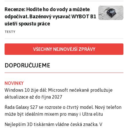
Recenze: Hodíte ho do vody a můžete odpočívat. Baz
Recenze: Hodíte ho do vody a můžete
odpočívat. Bazénový vysavač WYBOT B1
ušetří spoustu práce
TESTY
VŠECHNY NEJNOVĚJŠÍ ZPRÁVY
DOPORUČUJEME
NOVINKY
Windows 10 žije dál: Microsoft nečekaně prodlužuje
aktualizace až do října 2027
Řada Galaxy S27 se rozroste o čtvrtý model. Nový telefon
může být ideálním mixem pro masy i Ultra elitu
Nejlepším 3D tiskárnám vládne česká značka. V