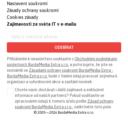
Nastavení soukromí
Zásady ochrany soukromí
Cookies zásady
Zajímavosti ze světa IT v e-mailu
ODEBÍRAT
Přihlášením k newsletteru souhlasíte s
Obchodními podmínkami
společnosti BurdaMedia Extra s.r.o.
a potvrzujete, že jste se
seznámili se
Zásadami ochrany soukromí BurdaMedia Extra -
BurdaMedia Extra s.r.o.
bude s Vašimi údaji pracovat zejména k
organizaci a vyhodnocení akce a zasílání novinek.
Chcete navíc dostávat i další zajímavé a exkluzivní
informace od našich partnerů? Pokud souhlasíte se
zpracováním údajů k tomuto účelu podle
Zásad ochrany
soukromí BurdaMedia Extra s.r.o.
, zaškrtněte toto pole.
© 2003—2026 BurdaMedia Extra s.r.o.