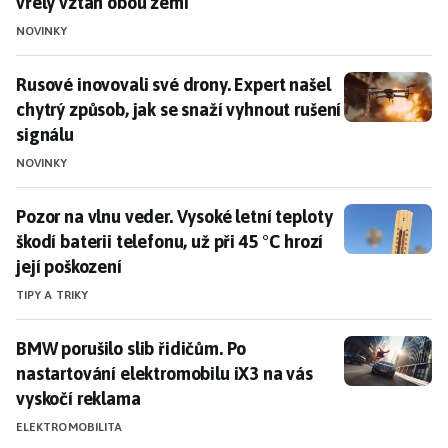
vřelý vztah obou zemí
NOVINKY
Rusové inovovali své drony. Expert našel chytrý způsob
Rusové inovovali své drony. Expert našel
chytrý způsob, jak se snaží vyhnout rušení
signálu
NOVINKY
Pozor na vlnu veder. Vysoké letní teploty škodí baterii 
Pozor na vlnu veder. Vysoké letní teploty
škodí baterii telefonu, už při 45 °C hrozí
její poškození
TIPY A TRIKY
BMW porušilo slib řidičům. Po nastartování elektromo
BMW porušilo slib řidičům. Po
nastartování elektromobilu iX3 na vás
vyskočí reklama
ELEKTROMOBILITA