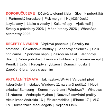
DOPORUČUJEME
Děsivá telefonní čísla
|
Slovník puberťáků
|
Partnerský horoskop
|
Pick me girl
|
Nejtěžší české
jazykolamy
|
Láska a vztahy
|
Kulturní tipy
|
Ajťák radí
|
Svátky a prázdniny 2026
|
Módní trendy 2026
|
WhatsApp
alternativy 2026
RECEPTY A VAŘENÍ
Vepřová panenka
|
Fazolky na
smetaně
|
Čokoládové muffiny
|
Banánový chlebíček
|
Chili
con carne
|
Sportovní nápoj
|
Zálivky na salát
|
Jahodový
džem
|
Zelná polévka
|
Třešňová bublanina
|
Sekaná recept
|
Perník
|
Lečo
|
Recepty s rybízem
|
Domácí housky
|
Zapečené brambory s uzeným
AKTUÁLNÍ TÉMATA
Jak nastavit Wi-Fi
|
Varování před
kyberútoky
|
Instalace Windows 11 na starší počítač
|
Nový
skládací Samsung
|
Konec modré smrti Windows?
|
Windows
11 zdarma
|
Anthropic Mythos
|
Nouzové otevírání pračky
|
Aktualizace Androidu 16
|
Elektromobilita
|
iPhone 17
|
VLC
TV
|
Klimatizace Maoudegola
|
Nejlepší Linux