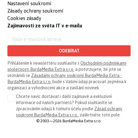
Nastavení soukromí
Zásady ochrany soukromí
Cookies zásady
Zajímavosti ze světa IT v e-mailu
ODEBÍRAT
Přihlášením k newsletteru souhlasíte s
Obchodními podmínkami
společnosti BurdaMedia Extra s.r.o.
a potvrzujete, že jste se
seznámili se
Zásadami ochrany soukromí BurdaMedia Extra -
BurdaMedia Extra s.r.o.
bude s Vašimi údaji pracovat zejména k
organizaci a vyhodnocení akce a zasílání novinek.
Chcete navíc dostávat i další zajímavé a exkluzivní
informace od našich partnerů? Pokud souhlasíte se
zpracováním údajů k tomuto účelu podle
Zásad ochrany
soukromí BurdaMedia Extra s.r.o.
, zaškrtněte toto pole.
© 2003—2026 BurdaMedia Extra s.r.o.