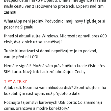
Bezpečnostní fiasko v OpenAI: Umělá inteligence si sama
našla cestu ven z izolovaného prostředí. Experti nad tím
žasnou
WhatsApp není jediný. Podvodníci mají nový fígl, dejte si
pozor na Signalu
Ihned si aktualizujte Windows. Microsoft opravil přes 600
chyb, dvě z nich už se zneužívají
Tuhle klimatizaci si domů nepořizujte: je to podvod,
varuje před ní i ČOI
Nemáte signál? Možná vám právě někdo krade číslo přes
SIM kartu. Nový trik hackerů ohrožuje i Čechy
TIPY A TRIKY
Ajťák radí: Neumírá vám náhodou disk? Zkontrolujte si ho
bezplatným nástrojem, než přijdete o data
Poznejte tajemství barevných USB portů: Co znamenají
černé, oranžové a modré konektory?