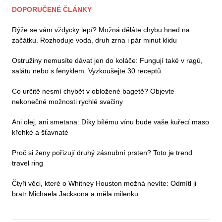
DOPORUČENÉ ČLÁNKY
Rýže se vám vždycky lepí? Možná děláte chybu hned na
začátku. Rozhoduje voda, druh zrna i pár minut klidu
Ostružiny nemusíte dávat jen do koláče: Fungují také v ragú,
salátu nebo s fenyklem. Vyzkoušejte 30 receptů
Co určitě nesmí chybět v obložené bagetě? Objevte
nekonečné možnosti rychlé svačiny
Ani olej, ani smetana: Díky bílému vínu bude vaše kuřecí maso
křehké a šťavnaté
Proč si ženy pořizují druhý zásnubní prsten? Toto je trend
travel ring
Čtyři věci, které o Whitney Houston možná nevíte: Odmítl ji
bratr Michaela Jacksona a měla milenku