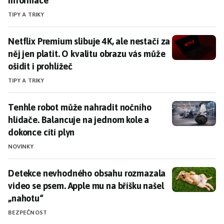
informace
TIPY A TRIKY
Netflix Premium slibuje 4K, ale nestačí za něj jen plat
Netflix Premium slibuje 4K, ale nestačí za
něj jen platit. O kvalitu obrazu vás může
ošidit i prohlížeč
TIPY A TRIKY
Tenhle robot může nahradit nočního hlídače. Balancuj
Tenhle robot může nahradit nočního
hlídače. Balancuje na jednom kole a
dokonce cítí plyn
NOVINKY
Detekce nevhodného obsahu rozmazala video se psem.
Detekce nevhodného obsahu rozmazala
video se psem. Apple mu na bříšku našel
„nahotu“
BEZPEČNOST