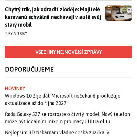
Chytrý trik, jak odradit zloděje: Majitelé karavanů sc
Chytrý trik, jak odradit zloděje: Majitelé
karavanů schválně nechávají v autě svůj
starý mobil
TIPY A TRIKY
VŠECHNY NEJNOVĚJŠÍ ZPRÁVY
DOPORUČUJEME
NOVINKY
Windows 10 žije dál: Microsoft nečekaně prodlužuje
aktualizace až do října 2027
Řada Galaxy S27 se rozroste o čtvrtý model. Nový telefon
může být ideálním mixem pro masy i Ultra elitu
Nejlepším 3D tiskárnám vládne česká značka. V