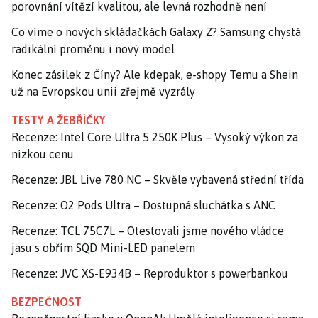
porovnání vítězí kvalitou, ale levná rozhodně není
Co víme o nových skládačkách Galaxy Z? Samsung chystá
radikální proměnu i nový model
Konec zásilek z Číny? Ale kdepak, e-shopy Temu a Shein
už na Evropskou unii zřejmě vyzrály
TESTY A ŽEBŘÍČKY
Recenze: Intel Core Ultra 5 250K Plus – Vysoký výkon za
nízkou cenu
Recenze: JBL Live 780 NC – Skvěle vybavená střední třída
Recenze: O2 Pods Ultra – Dostupná sluchátka s ANC
Recenze: TCL 75C7L – Otestovali jsme nového vládce
jasu s obřím SQD Mini-LED panelem
Recenze: JVC XS-E934B – Reproduktor s powerbankou
BEZPEČNOST