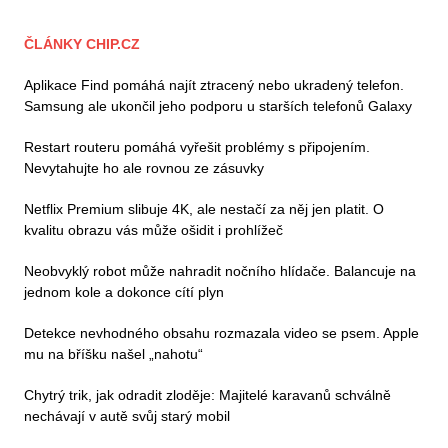
ČLÁNKY CHIP.CZ
Aplikace Find pomáhá najít ztracený nebo ukradený telefon.
Samsung ale ukončil jeho podporu u starších telefonů Galaxy
Restart routeru pomáhá vyřešit problémy s připojením.
Nevytahujte ho ale rovnou ze zásuvky
Netflix Premium slibuje 4K, ale nestačí za něj jen platit. O
kvalitu obrazu vás může ošidit i prohlížeč
Neobvyklý robot může nahradit nočního hlídače. Balancuje na
jednom kole a dokonce cítí plyn
Detekce nevhodného obsahu rozmazala video se psem. Apple
mu na bříšku našel „nahotu“
Chytrý trik, jak odradit zloděje: Majitelé karavanů schválně
nechávají v autě svůj starý mobil