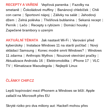
RECEPTY A VAŘENÍ
Vepřová panenka
|
Fazolky na
smetaně
|
Čokoládové muffiny
|
Banánový chlebíček
|
Chili
con carne
|
Sportovní nápoj
|
Zálivky na salát
|
Jahodový
džem
|
Zelná polévka
|
Třešňová bublanina
|
Sekaná recept
|
Perník
|
Lečo
|
Recepty s rybízem
|
Domácí housky
|
Zapečené brambory s uzeným
AKTUÁLNÍ TÉMATA
Jak nastavit Wi-Fi
|
Varování před
kyberútoky
|
Instalace Windows 11 na starší počítač
|
Nový
skládací Samsung
|
Konec modré smrti Windows?
|
Windows
11 zdarma
|
Anthropic Mythos
|
Nouzové otevírání pračky
|
Aktualizace Androidu 16
|
Elektromobilita
|
iPhone 17
|
VLC
TV
|
Klimatizace Maoudegola
|
Nejlepší Linux
ČLÁNKY CHIP.CZ
Lepší kopírování mezi iPhonem a Windows se blíží. Apple
zatlačil na Microsoft přes EU
Skryté riziko pro dva miliony aut: Hackeři mohou přes