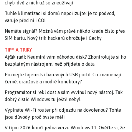
chyb, dvě z nich už se zneužívají
Tuhle klimatizaci si domů nepořizujte: je to podvod,
varuje před ní i ČOI
Nemáte signál? Možná vám právě někdo krade číslo přes
SIM kartu. Nový trik hackerů ohrožuje i Čechy
TIPY A TRIKY
Ajťák radí: Neumírá vám náhodou disk? Zkontrolujte si ho
bezplatným nástrojem, než přijdete o data
Poznejte tajemství barevných USB portů: Co znamenají
černé, oranžové a modré konektory?
Programátor si řekl dost a sám vyvinul nový nástroj. Tak
dobrý čistič Windows tu ještě nebyl
Vypínáte Wi-Fi router při odjezdu na dovolenou? Tohle
jsou důvody, proč byste měli
V říjnu 2026 končí jedna verze Windows 11. Ověřte si, že