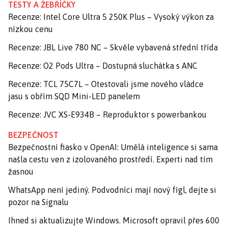
TESTY A ŽEBŘÍČKY
Recenze: Intel Core Ultra 5 250K Plus – Vysoký výkon za
nízkou cenu
Recenze: JBL Live 780 NC – Skvěle vybavená střední třída
Recenze: O2 Pods Ultra – Dostupná sluchátka s ANC
Recenze: TCL 75C7L – Otestovali jsme nového vládce
jasu s obřím SQD Mini-LED panelem
Recenze: JVC XS-E934B – Reproduktor s powerbankou
BEZPEČNOST
Bezpečnostní fiasko v OpenAI: Umělá inteligence si sama
našla cestu ven z izolovaného prostředí. Experti nad tím
žasnou
WhatsApp není jediný. Podvodníci mají nový fígl, dejte si
pozor na Signalu
Ihned si aktualizujte Windows. Microsoft opravil přes 600