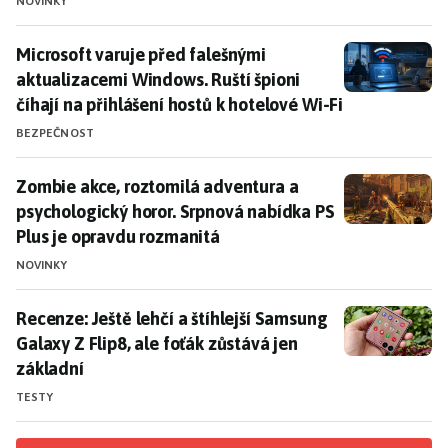
NOVINKY
Microsoft varuje před falešnými aktualizacemi Windows
Microsoft varuje před falešnými
aktualizacemi Windows. Ruští špioni
číhají na přihlášení hostů k hotelové Wi-Fi
BEZPEČNOST
Zombie akce, roztomilá adventura a psychologický ho
Zombie akce, roztomilá adventura a
psychologický horor. Srpnová nabídka PS
Plus je opravdu rozmanitá
NOVINKY
Recenze: Ještě lehčí a štíhlejší Samsung Galaxy Z Flip8
Recenze: Ještě lehčí a štíhlejší Samsung
Galaxy Z Flip8, ale foťák zůstává jen
základní
TESTY