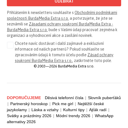
ODEBÍRAT
Přihlášením k newsletteru souhlasíte s
Obchodními podmínkami
společnosti BurdaMedia Extra s.r.o.
a potvrzujete, že jste se
seznámili se
Zásadami ochrany soukromí BurdaMedia Extra -
BurdaMedia Extra s.r.o.
bude s Vašimi údaji pracovat zejména k
organizaci a vyhodnocení akce a zasílání novinek.
Chcete navíc dostávat i další zajímavé a exkluzivní
informace od našich partnerů? Pokud souhlasíte se
zpracováním údajů k tomuto účelu podle
Zásad ochrany
soukromí BurdaMedia Extra s.r.o.
, zaškrtněte toto pole.
© 2003—2026 BurdaMedia Extra s.r.o.
DOPORUČUJEME
Děsivá telefonní čísla
|
Slovník puberťáků
|
Partnerský horoskop
|
Pick me girl
|
Nejtěžší české
jazykolamy
|
Láska a vztahy
|
Kulturní tipy
|
Ajťák radí
|
Svátky a prázdniny 2026
|
Módní trendy 2026
|
WhatsApp
alternativy 2026