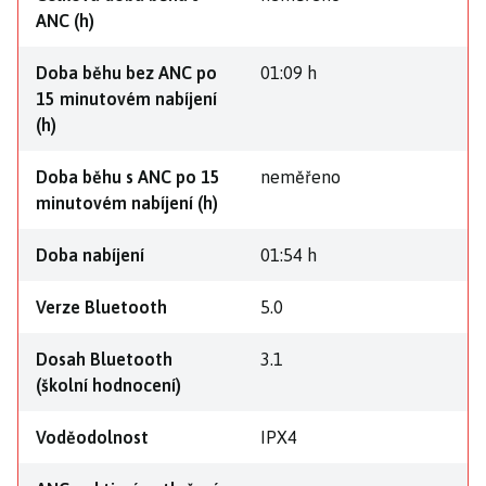
ANC (h)
Doba běhu bez ANC po
01:09 h
15 minutovém nabíjení
(h)
Doba běhu s ANC po 15
neměřeno
minutovém nabíjení (h)
Doba nabíjení
01:54 h
Verze Bluetooth
5.0
Dosah Bluetooth
3.1
(školní hodnocení)
Voděodolnost
IPX4