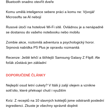
Bluetooth snadno otevřít dveře
Komu umělá inteligence sebere práci a komu ne: Vývojář
Microsoftu se AI nebojí
Rusové útočí na hotelové Wi-Fi sítě. Ovládnou je a nenápadně
se dostanou do vašeho notebooku nebo mobilu
Zombie akce, roztomilá adventura a psychologický horor.
Srpnová nabídka PS Plus je opravdu rozmanitá
Recenze: Ještě lehčí a štíhlejší Samsung Galaxy Z Flip8. Ale
foťák zůstává jen základní
DOPORUČENÉ ČLÁNKY
Nejlepší osud letní cukety? V Itálii ji zalijí olejem a vznikne
sott’olio, které překvapí chutí i využitím
Kvíz: Z receptů na 10 slavných koktejlů jsme odstranili poslední
ingredienci. Zkuste je všechny správně doplnit