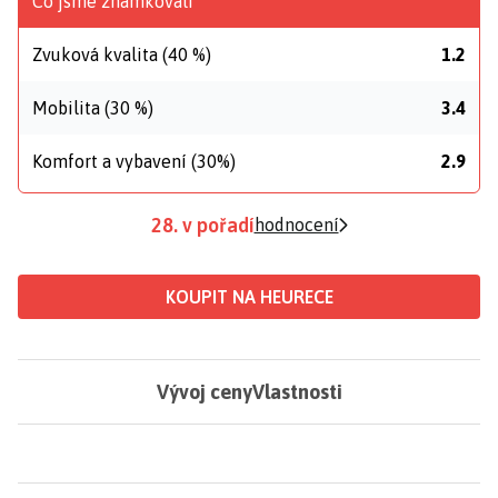
Co jsme známkovali
Zvuková kvalita (40 %)
1.2
Mobilita (30 %)
3.4
Komfort a vybavení (30%)
2.9
28. v pořadí
hodnocení
KOUPIT NA HEURECE
Vývoj ceny
Vlastnosti