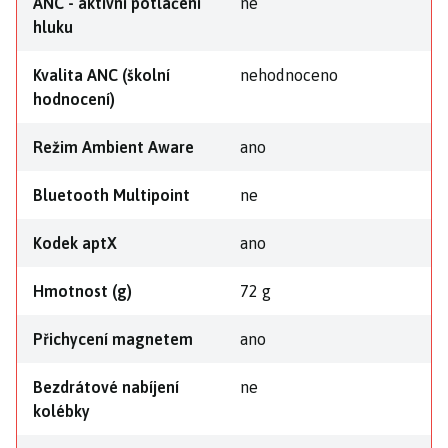
ANC - aktivní potlačení
ne
hluku
Kvalita ANC (školní
nehodnoceno
hodnocení)
Režim Ambient Aware
ano
Bluetooth Multipoint
ne
Kodek aptX
ano
Hmotnost (g)
72 g
Přichycení magnetem
ano
Bezdrátové nabíjení
ne
kolébky