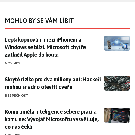
MOHLO BY SE VÁM LÍBIT
Lepší kopírování mezi iPhonem a Windows se blíží. Mic
Lepší kopírování mezi iPhonem a
Windows se blíží. Microsoft chytře
zatlačil Apple do kouta
NOVINKY
Skryté riziko pro dva miliony aut: Hackeři mohou snad
Skryté riziko pro dva miliony aut: Hackeři
mohou snadno otevřít dveře
BEZPEČNOST
Komu umělá inteligence sebere práci a komu ne: Vývoj
Komu umělá inteligence sebere práci a
komu ne: Vývojář Microsoftu vysvětluje,
co nás čeká