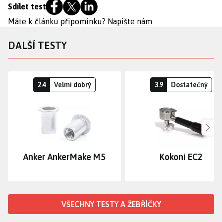
Sdílet test
Máte k článku připomínku?
Napište nám
DALŠÍ TESTY
2.4
Velmi dobrý
3.9
Dostatečný
Dalš
Anker AnkerMake M5
Kokoni EC2
VŠECHNY TESTY A ŽEBŘÍČKY