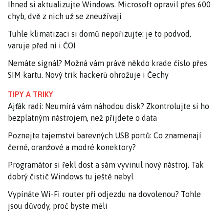
Ihned si aktualizujte Windows. Microsoft opravil přes 600
chyb, dvě z nich už se zneužívají
Tuhle klimatizaci si domů nepořizujte: je to podvod,
varuje před ní i ČOI
Nemáte signál? Možná vám právě někdo krade číslo přes
SIM kartu. Nový trik hackerů ohrožuje i Čechy
TIPY A TRIKY
Ajťák radí: Neumírá vám náhodou disk? Zkontrolujte si ho
bezplatným nástrojem, než přijdete o data
Poznejte tajemství barevných USB portů: Co znamenají
černé, oranžové a modré konektory?
Programátor si řekl dost a sám vyvinul nový nástroj. Tak
dobrý čistič Windows tu ještě nebyl
Vypínáte Wi-Fi router při odjezdu na dovolenou? Tohle
jsou důvody, proč byste měli