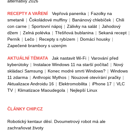
alternativy 2026
RECEPTY A VAŘENÍ
Vepřová panenka
|
Fazolky na
smetaně
|
Čokoládové muffiny
|
Banánový chlebíček
|
Chili
con carne
|
Sportovní nápoj
|
Zálivky na salát
|
Jahodový
džem
|
Zelná polévka
|
Třešňová bublanina
|
Sekaná recept
|
Perník
|
Lečo
|
Recepty s rybízem
|
Domácí housky
|
Zapečené brambory s uzeným
AKTUÁLNÍ TÉMATA
Jak nastavit Wi-Fi
|
Varování před
kyberútoky
|
Instalace Windows 11 na starší počítač
|
Nový
skládací Samsung
|
Konec modré smrti Windows?
|
Windows
11 zdarma
|
Anthropic Mythos
|
Nouzové otevírání pračky
|
Aktualizace Androidu 16
|
Elektromobilita
|
iPhone 17
|
VLC
TV
|
Klimatizace Maoudegola
|
Nejlepší Linux
ČLÁNKY CHIP.CZ
Robotický kentaur děsí. Dvoumetrový robot má ale
zachraňovat životy