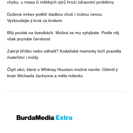
chybu, u masa či měkkých sýrů hrozí zdravotní problémy
Dušená mrkev potěší sladkou chutí i nízkou cenou.
Vyzkoušejte ji krok za krokem
Bílý povlak na švestkách: Možná se mu vyhýbáte. Podle něj
však poznáte čerstvost
Zakrýt bříško nebo odhalit? Kodaňské maminky boří pravidla
mateřství i módy
Čtyři věci, které o Whitney Houston možná nevíte: Odmítl ji
bratr Michaela Jacksona a měla milenku