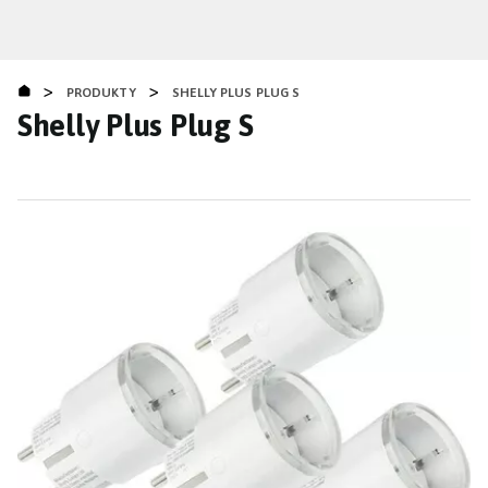
Přejít
k
hlavnímu
>
>
obsahu
PRODUKTY
SHELLY PLUS PLUG S
Shelly Plus Plug S