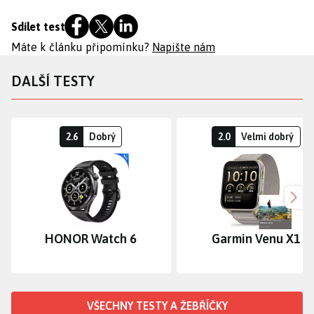
Sdílet test
Máte k článku připomínku?
Napište nám
DALŠÍ TESTY
2.6
Dobrý
2.0
Velmi dobrý
Dalš
HONOR Watch 6
Garmin Venu X1
VŠECHNY TESTY A ŽEBŘÍČKY