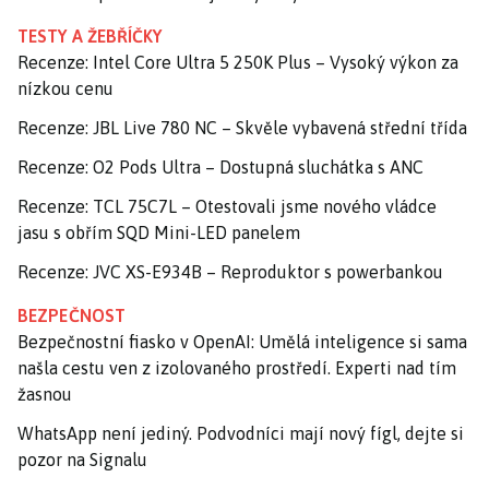
TESTY A ŽEBŘÍČKY
Recenze: Intel Core Ultra 5 250K Plus – Vysoký výkon za
nízkou cenu
Recenze: JBL Live 780 NC – Skvěle vybavená střední třída
Recenze: O2 Pods Ultra – Dostupná sluchátka s ANC
Recenze: TCL 75C7L – Otestovali jsme nového vládce
jasu s obřím SQD Mini-LED panelem
Recenze: JVC XS-E934B – Reproduktor s powerbankou
BEZPEČNOST
Bezpečnostní fiasko v OpenAI: Umělá inteligence si sama
našla cestu ven z izolovaného prostředí. Experti nad tím
žasnou
WhatsApp není jediný. Podvodníci mají nový fígl, dejte si
pozor na Signalu