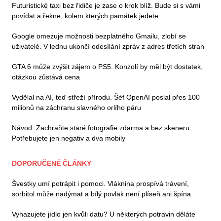
Futuristické taxi bez řidiče je zase o krok blíž. Bude si s vámi
povídat a řekne, kolem kterých památek jedete
Google omezuje možnosti bezplatného Gmailu, zlobí se
uživatelé. V lednu ukončí odesílání zpráv z adres třetích stran
GTA 6 může zvýšit zájem o PS5. Konzolí by měl být dostatek,
otázkou zůstává cena
Vydělal na AI, teď střeží přírodu. Šéf OpenAI poslal přes 100
milionů na záchranu slavného orlího páru
Návod: Zachraňte staré fotografie zdarma a bez skeneru.
Potřebujete jen negativ a dva mobily
DOPORUČENÉ ČLÁNKY
Švestky umí potrápit i pomoci. Vláknina prospívá trávení,
sorbitol může nadýmat a bílý povlak není plíseň ani špína
Vyhazujete jídlo jen kvůli datu? U některých potravin děláte