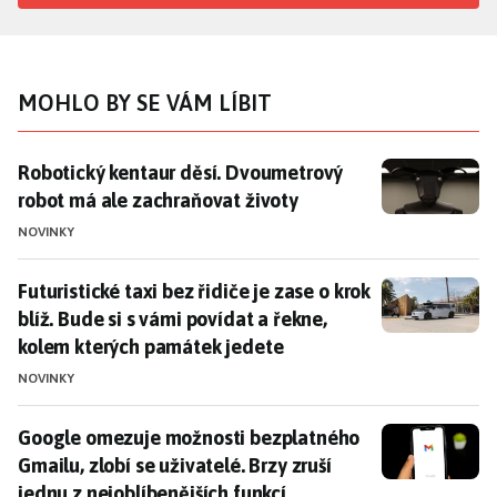
MOHLO BY SE VÁM LÍBIT
Robotický kentaur děsí. Dvoumetrový robot má ale z
Robotický kentaur děsí. Dvoumetrový
robot má ale zachraňovat životy
NOVINKY
Futuristické taxi bez řidiče je zase o krok blíž. Bude
Futuristické taxi bez řidiče je zase o krok
blíž. Bude si s vámi povídat a řekne,
kolem kterých památek jedete
NOVINKY
Google omezuje možnosti bezplatného Gmailu, zlobí se 
Google omezuje možnosti bezplatného
Gmailu, zlobí se uživatelé. Brzy zruší
jednu z nejoblíbenějších funkcí