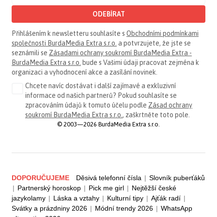
ODEBÍRAT
Přihlášením k newsletteru souhlasíte s
Obchodními podmínkami
společnosti BurdaMedia Extra s.r.o.
a potvrzujete, že jste se
seznámili se
Zásadami ochrany soukromí BurdaMedia Extra -
BurdaMedia Extra s.r.o.
bude s Vašimi údaji pracovat zejména k
organizaci a vyhodnocení akce a zasílání novinek.
Chcete navíc dostávat i další zajímavé a exkluzivní
informace od našich partnerů? Pokud souhlasíte se
zpracováním údajů k tomuto účelu podle
Zásad ochrany
soukromí BurdaMedia Extra s.r.o.
, zaškrtněte toto pole.
© 2003—2026 BurdaMedia Extra s.r.o.
DOPORUČUJEME
Děsivá telefonní čísla
|
Slovník puberťáků
|
Partnerský horoskop
|
Pick me girl
|
Nejtěžší české
jazykolamy
|
Láska a vztahy
|
Kulturní tipy
|
Ajťák radí
|
Svátky a prázdniny 2026
|
Módní trendy 2026
|
WhatsApp