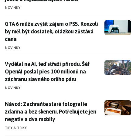
NOVINKY
GTA 6 může zvýšit zájem o PS5. Konzolí by měl být do
GTA 6 může zvýšit zájem o PS5. Konzolí
by měl být dostatek, otázkou zůstává
cena
NOVINKY
Vydělal na AI, teď střeží přírodu. Šéf OpenAI poslal p
Vydělal na AI, teď střeží přírodu. Šéf
OpenAI poslal přes 100 milionů na
záchranu slavného orlího páru
NOVINKY
Návod: Zachraňte staré fotografie zdarma a bez skene
Návod: Zachraňte staré fotografie
zdarma a bez skeneru. Potřebujete jen
negativ a dva mobily
TIPY A TRIKY