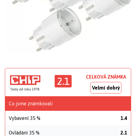
CELKOVÁ ZNÁMKA
2.1
Velmi dobrý
Co jsme známkovali
Vybavení 35 %
1.4
Ovládání 35 %
2.1