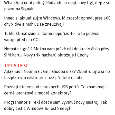
WhatsApp není jediný. Podvodníci mají nový fígl, dejte si
pozor na Signalu
Ihned si aktualizujte Windows. Microsoft opravil přes 600
chyb, dvě z nich už se zneužívají
Tuhle klimatizaci si domů nepořizujte: je to podvod,
varuje před ní i ČOI
Nemáte signál? Možná vám právě někdo krade číslo přes
SIM kartu. Nový trik hackerů ohrožuje i Čechy
TIPY A TRIKY
Ajťák radí: Neumírá vám náhodou disk? Zkontrolujte si ho
bezplatným nástrojem, než přijdete o data
Poznejte tajemství barevných USB portů: Co znamenají
černé, oranžové a modré konektory?
Programátor si řekl dost a sám vyvinul nový nástroj. Tak
dobrý čistič Windows tu ještě nebyl