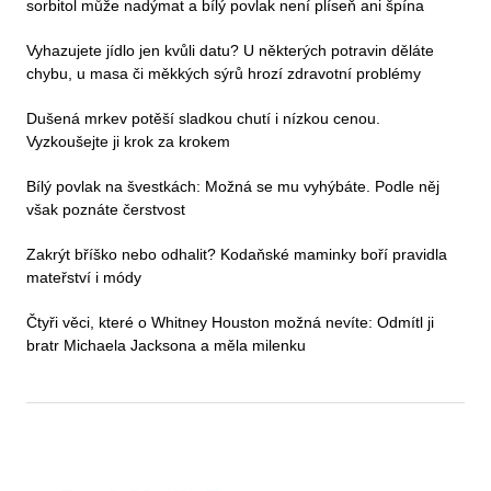
sorbitol může nadýmat a bílý povlak není plíseň ani špína
Vyhazujete jídlo jen kvůli datu? U některých potravin děláte
chybu, u masa či měkkých sýrů hrozí zdravotní problémy
Dušená mrkev potěší sladkou chutí i nízkou cenou.
Vyzkoušejte ji krok za krokem
Bílý povlak na švestkách: Možná se mu vyhýbáte. Podle něj
však poznáte čerstvost
Zakrýt bříško nebo odhalit? Kodaňské maminky boří pravidla
mateřství i módy
Čtyři věci, které o Whitney Houston možná nevíte: Odmítl ji
bratr Michaela Jacksona a měla milenku