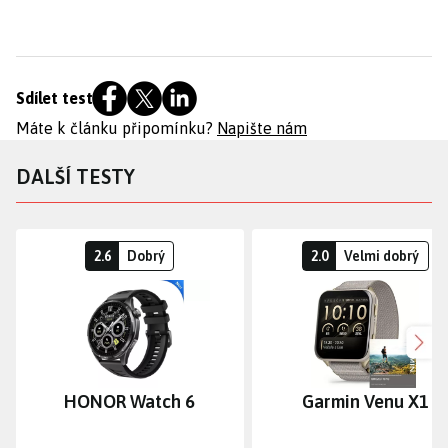
Sdílet test
Máte k článku připomínku?
Napište nám
DALŠÍ TESTY
2.6
Dobrý
2.0
Velmi dobrý
Dalš
HONOR Watch 6
Garmin Venu X1