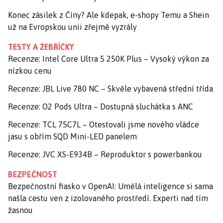
Konec zásilek z Číny? Ale kdepak, e-shopy Temu a Shein
už na Evropskou unii zřejmě vyzrály
TESTY A ŽEBŘÍČKY
Recenze: Intel Core Ultra 5 250K Plus – Vysoký výkon za
nízkou cenu
Recenze: JBL Live 780 NC – Skvěle vybavená střední třída
Recenze: O2 Pods Ultra – Dostupná sluchátka s ANC
Recenze: TCL 75C7L – Otestovali jsme nového vládce
jasu s obřím SQD Mini-LED panelem
Recenze: JVC XS-E934B – Reproduktor s powerbankou
BEZPEČNOST
Bezpečnostní fiasko v OpenAI: Umělá inteligence si sama
našla cestu ven z izolovaného prostředí. Experti nad tím
žasnou