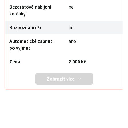
Bezdrátové nabíjení
ne
kolébky
Rozpoznání uší
ne
Automatické zapnutí
ano
po vyjmutí
Cena
2 000 Kč
Zobrazit více