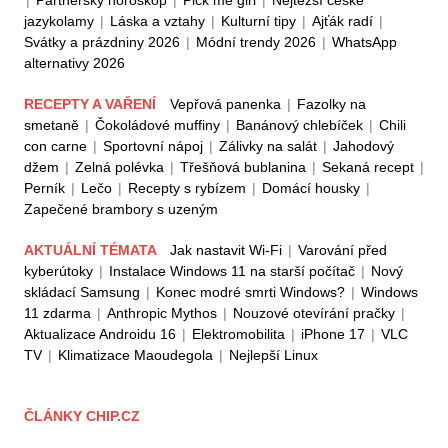
|
Partnerský horoskop
|
Pick me girl
|
Nejtěžší české
jazykolamy
|
Láska a vztahy
|
Kulturní tipy
|
Ajťák radí
|
Svátky a prázdniny 2026
|
Módní trendy 2026
|
WhatsApp
alternativy 2026
RECEPTY A VAŘENÍ
Vepřová panenka
|
Fazolky na
smetaně
|
Čokoládové muffiny
|
Banánový chlebíček
|
Chili
con carne
|
Sportovní nápoj
|
Zálivky na salát
|
Jahodový
džem
|
Zelná polévka
|
Třešňová bublanina
|
Sekaná recept
|
Perník
|
Lečo
|
Recepty s rybízem
|
Domácí housky
|
Zapečené brambory s uzeným
AKTUÁLNÍ TÉMATA
Jak nastavit Wi-Fi
|
Varování před
kyberútoky
|
Instalace Windows 11 na starší počítač
|
Nový
skládací Samsung
|
Konec modré smrti Windows?
|
Windows
11 zdarma
|
Anthropic Mythos
|
Nouzové otevírání pračky
|
Aktualizace Androidu 16
|
Elektromobilita
|
iPhone 17
|
VLC
TV
|
Klimatizace Maoudegola
|
Nejlepší Linux
ČLÁNKY CHIP.CZ