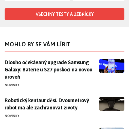
VŠECHNY TESTY A ŽEBŘÍČKY
MOHLO BY SE VÁM LÍBIT
Dlouho očekávaný upgrade Samsung Galaxy: Baterie u
Dlouho očekávaný upgrade Samsung
Galaxy: Baterie u S27 poskočí na novou
úroveň
NOVINKY
Robotický kentaur děsí. Dvoumetrový robot má ale z
Robotický kentaur děsí. Dvoumetrový
robot má ale zachraňovat životy
NOVINKY