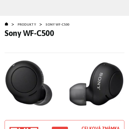
Přejít
k
hlavnímu
>
>
obsahu
PRODUKTY
SONY WF-C500
Sony WF-C500
CELKOVÁ ZNÁMKA