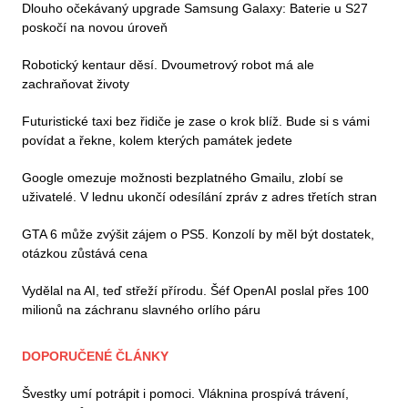
Dlouho očekávaný upgrade Samsung Galaxy: Baterie u S27
poskočí na novou úroveň
Robotický kentaur děsí. Dvoumetrový robot má ale
zachraňovat životy
Futuristické taxi bez řidiče je zase o krok blíž. Bude si s vámi
povídat a řekne, kolem kterých památek jedete
Google omezuje možnosti bezplatného Gmailu, zlobí se
uživatelé. V lednu ukončí odesílání zpráv z adres třetích stran
GTA 6 může zvýšit zájem o PS5. Konzolí by měl být dostatek,
otázkou zůstává cena
Vydělal na AI, teď střeží přírodu. Šéf OpenAI poslal přes 100
milionů na záchranu slavného orlího páru
DOPORUČENÉ ČLÁNKY
Švestky umí potrápit i pomoci. Vláknina prospívá trávení,