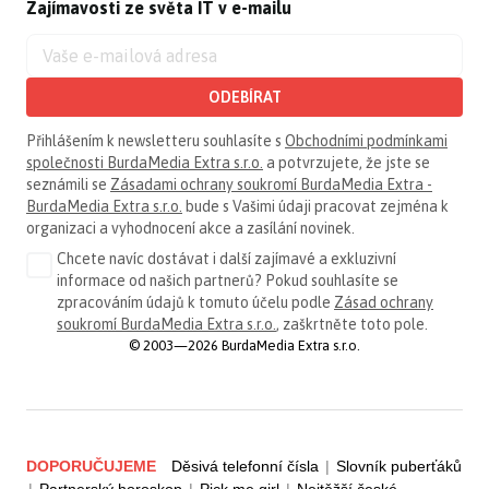
Zajímavosti ze světa IT v e-mailu
ODEBÍRAT
Přihlášením k newsletteru souhlasíte s
Obchodními podmínkami
společnosti BurdaMedia Extra s.r.o.
a potvrzujete, že jste se
seznámili se
Zásadami ochrany soukromí BurdaMedia Extra -
BurdaMedia Extra s.r.o.
bude s Vašimi údaji pracovat zejména k
organizaci a vyhodnocení akce a zasílání novinek.
Chcete navíc dostávat i další zajímavé a exkluzivní
informace od našich partnerů? Pokud souhlasíte se
zpracováním údajů k tomuto účelu podle
Zásad ochrany
soukromí BurdaMedia Extra s.r.o.
, zaškrtněte toto pole.
© 2003—2026 BurdaMedia Extra s.r.o.
DOPORUČUJEME
Děsivá telefonní čísla
|
Slovník puberťáků