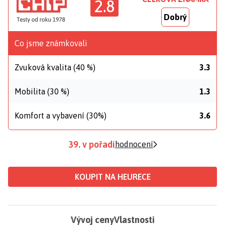
2.8
Dobrý
Co jsme známkovali
Zvuková kvalita (40 %)
3.3
Mobilita (30 %)
1.3
Komfort a vybavení (30%)
3.6
39. v pořadí
hodnocení
KOUPIT NA HEURECE
Vývoj ceny
Vlastnosti