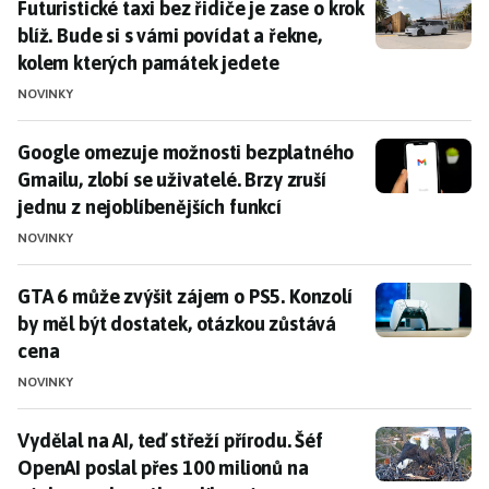
Futuristické taxi bez řidiče je zase o krok blíž. Bude
Futuristické taxi bez řidiče je zase o krok
blíž. Bude si s vámi povídat a řekne,
kolem kterých památek jedete
NOVINKY
Google omezuje možnosti bezplatného Gmailu, zlobí se 
Google omezuje možnosti bezplatného
Gmailu, zlobí se uživatelé. Brzy zruší
jednu z nejoblíbenějších funkcí
NOVINKY
GTA 6 může zvýšit zájem o PS5. Konzolí by měl být do
GTA 6 může zvýšit zájem o PS5. Konzolí
by měl být dostatek, otázkou zůstává
cena
NOVINKY
Vydělal na AI, teď střeží přírodu. Šéf OpenAI poslal p
Vydělal na AI, teď střeží přírodu. Šéf
OpenAI poslal přes 100 milionů na