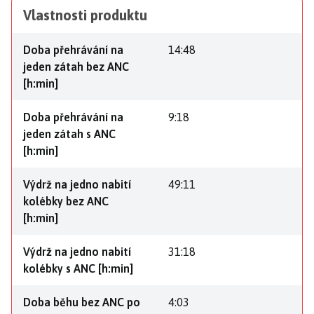
Vlastnosti produktu
Doba přehrávání na
14:48
jeden zátah bez ANC
[h:min]
Doba přehrávání na
9:18
jeden zátah s ANC
[h:min]
Výdrž na jedno nabití
49:11
kolébky bez ANC
[h:min]
Výdrž na jedno nabití
31:18
kolébky s ANC [h:min]
Doba běhu bez ANC po
4:03