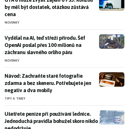
by měl být dostatek, otázkou zůstává
cena
NOVINKY
Vydělal na AI, teď střeží přírodu. Šéf OpenAI poslal p
Vydělal na AI, teď střeží přírodu. Šéf
OpenAI poslal přes 100 milionů na
záchranu slavného orlího páru
NOVINKY
Návod: Zachraňte staré fotografie zdarma a bez skene
Návod: Zachraňte staré fotografie
zdarma a bez skeneru. Potřebujete jen
negativ a dva mobily
TIPY A TRIKY
Ušetřete peníze při používání lednice. Jednoduchá pr
Ušetřete peníze při používání lednice.
Jednoduchá pravidla bohužel skoro nikdo
nedodržuje