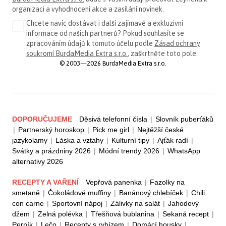
organizaci a vyhodnocení akce a zasílání novinek.
Chcete navíc dostávat i další zajímavé a exkluzivní
informace od našich partnerů? Pokud souhlasíte se
zpracováním údajů k tomuto účelu podle
Zásad ochrany
soukromí BurdaMedia Extra s.r.o.
, zaškrtněte toto pole.
© 2003—2026 BurdaMedia Extra s.r.o.
DOPORUČUJEME
Děsivá telefonní čísla
|
Slovník puberťáků
|
Partnerský horoskop
|
Pick me girl
|
Nejtěžší české
jazykolamy
|
Láska a vztahy
|
Kulturní tipy
|
Ajťák radí
|
Svátky a prázdniny 2026
|
Módní trendy 2026
|
WhatsApp
alternativy 2026
RECEPTY A VAŘENÍ
Vepřová panenka
|
Fazolky na
smetaně
|
Čokoládové muffiny
|
Banánový chlebíček
|
Chili
con carne
|
Sportovní nápoj
|
Zálivky na salát
|
Jahodový
džem
|
Zelná polévka
|
Třešňová bublanina
|
Sekaná recept
|
Perník
|
Lečo
|
Recepty s rybízem
|
Domácí housky
|