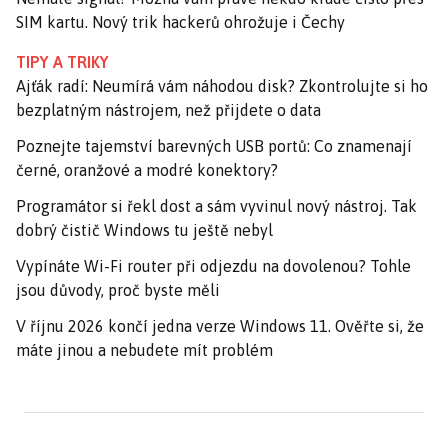
SIM kartu. Nový trik hackerů ohrožuje i Čechy
TIPY A TRIKY
Ajťák radí: Neumírá vám náhodou disk? Zkontrolujte si ho
bezplatným nástrojem, než přijdete o data
Poznejte tajemství barevných USB portů: Co znamenají
černé, oranžové a modré konektory?
Programátor si řekl dost a sám vyvinul nový nástroj. Tak
dobrý čistič Windows tu ještě nebyl
Vypínáte Wi-Fi router při odjezdu na dovolenou? Tohle
jsou důvody, proč byste měli
V říjnu 2026 končí jedna verze Windows 11. Ověřte si, že
máte jinou a nebudete mít problém