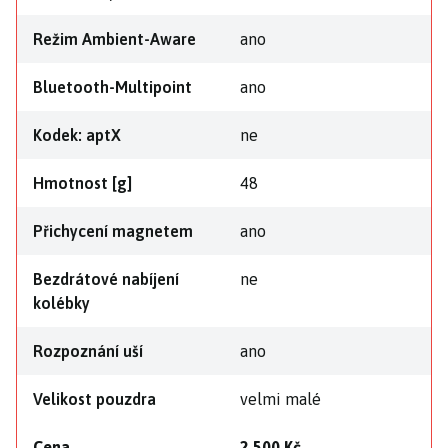
Režim Ambient-Aware
ano
Bluetooth-Multipoint
ano
Kodek: aptX
ne
Hmotnost [g]
48
Přichycení magnetem
ano
Bezdrátové nabíjení
ne
kolébky
Rozpoznání uší
ano
Velikost pouzdra
velmi malé
Cena
2 500 Kč