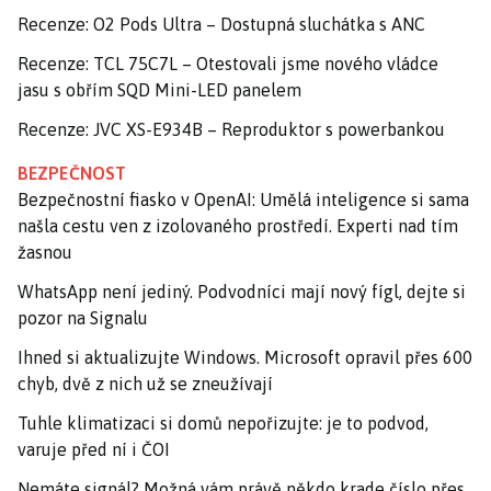
Recenze: O2 Pods Ultra – Dostupná sluchátka s ANC
Recenze: TCL 75C7L – Otestovali jsme nového vládce
jasu s obřím SQD Mini-LED panelem
Recenze: JVC XS-E934B – Reproduktor s powerbankou
BEZPEČNOST
Bezpečnostní fiasko v OpenAI: Umělá inteligence si sama
našla cestu ven z izolovaného prostředí. Experti nad tím
žasnou
WhatsApp není jediný. Podvodníci mají nový fígl, dejte si
pozor na Signalu
Ihned si aktualizujte Windows. Microsoft opravil přes 600
chyb, dvě z nich už se zneužívají
Tuhle klimatizaci si domů nepořizujte: je to podvod,
varuje před ní i ČOI
Nemáte signál? Možná vám právě někdo krade číslo přes