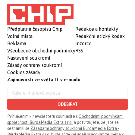
Předplatné časopisu Chip
Redakce a kontakty
Volná místa
Redakční etický kodex
Reklama
Inzerce
Všeobecné obchodní podmínky
RSS
Nastavení soukromí
Zásady ochrany soukromí
Cookies zásady
Zajímavosti ze světa IT v e-mailu
ODEBÍRAT
Přihlášením k newsletteru souhlasíte s
Obchodními podmínkami
společnosti BurdaMedia Extra s.r.o.
a potvrzujete, že jste se
seznámili se
Zásadami ochrany soukromí BurdaMedia Extra -
BurdaMedia Extra s.r.o.
bude s Vašimi údaji pracovat zejména k