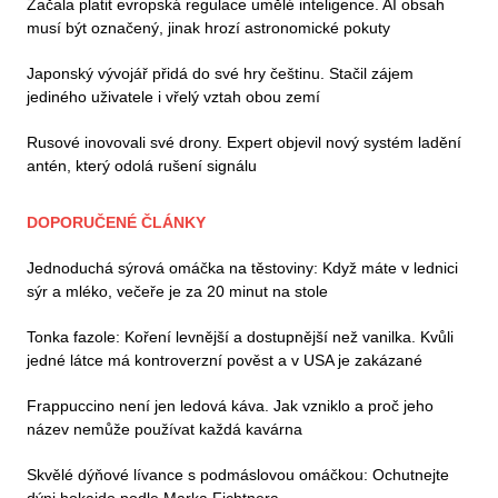
Začala platit evropská regulace umělé inteligence. AI obsah
musí být označený, jinak hrozí astronomické pokuty
Japonský vývojář přidá do své hry češtinu. Stačil zájem
jediného uživatele i vřelý vztah obou zemí
Rusové inovovali své drony. Expert objevil nový systém ladění
antén, který odolá rušení signálu
DOPORUČENÉ ČLÁNKY
Jednoduchá sýrová omáčka na těstoviny: Když máte v lednici
sýr a mléko, večeře je za 20 minut na stole
Tonka fazole: Koření levnější a dostupnější než vanilka. Kvůli
jedné látce má kontroverzní pověst a v USA je zakázané
Frappuccino není jen ledová káva. Jak vzniklo a proč jeho
název nemůže používat každá kavárna
Skvělé dýňové lívance s podmáslovou omáčkou: Ochutnejte
dýni hokaido podle Marka Fichtnera