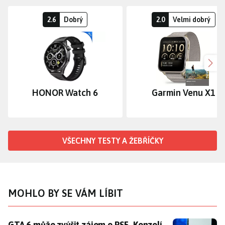
2.6
Dobrý
2.0
Velmi dobrý
Dalš
HONOR Watch 6
Garmin Venu X1
VŠECHNY TESTY A ŽEBŘÍČKY
MOHLO BY SE VÁM LÍBIT
GTA 6 může zvýšit zájem o PS5. Konzolí by měl být do
GTA 6 může zvýšit zájem o PS5. Konzolí