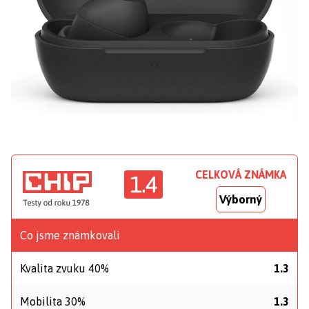
CELKOVÁ ZNÁMKA
1.4
Výborný
Co jsme známkovali
Kvalita zvuku 40%
1.3
Mobilita 30%
1.3