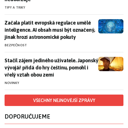
TIPY A TRIKY
Začala platit evropská regulace umělé inteligence. A
Začala platit evropská regulace umělé
inteligence. AI obsah musí být označený,
jinak hrozí astronomické pokuty
BEZPEČNOST
Stačil zájem jediného uživatele. Japonský vývojář při
Stačil zájem jediného uživatele. Japonský
vývojář přidá do hry češtinu, pomohl i
vřelý vztah obou zemí
NOVINKY
VŠECHNY NEJNOVĚJŠÍ ZPRÁVY
DOPORUČUJEME