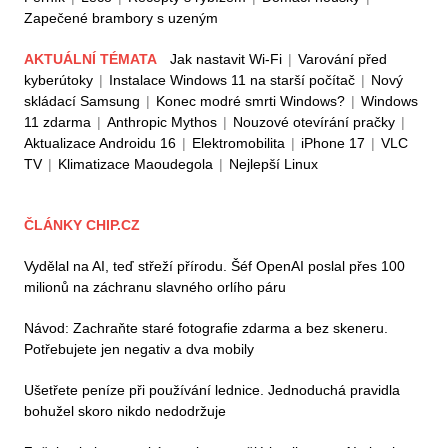
Zapečené brambory s uzeným
AKTUÁLNÍ TÉMATA
Jak nastavit Wi-Fi
|
Varování před
kyberútoky
|
Instalace Windows 11 na starší počítač
|
Nový
skládací Samsung
|
Konec modré smrti Windows?
|
Windows
11 zdarma
|
Anthropic Mythos
|
Nouzové otevírání pračky
|
Aktualizace Androidu 16
|
Elektromobilita
|
iPhone 17
|
VLC
TV
|
Klimatizace Maoudegola
|
Nejlepší Linux
ČLÁNKY CHIP.CZ
Vydělal na AI, teď střeží přírodu. Šéf OpenAI poslal přes 100
milionů na záchranu slavného orlího páru
Návod: Zachraňte staré fotografie zdarma a bez skeneru.
Potřebujete jen negativ a dva mobily
Ušetřete peníze při používání lednice. Jednoduchá pravidla
bohužel skoro nikdo nedodržuje