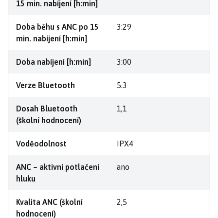
15 min. nabíjení [h:min]
Doba běhu s ANC po 15
3:29
min. nabíjení [h:min]
Doba nabíjení [h:min]
3:00
Verze Bluetooth
5.3
Dosah Bluetooth
1,1
(školní hodnocení)
Voděodolnost
IPX4
ANC – aktivní potlačení
ano
hluku
Kvalita ANC (školní
2,5
hodnocení)