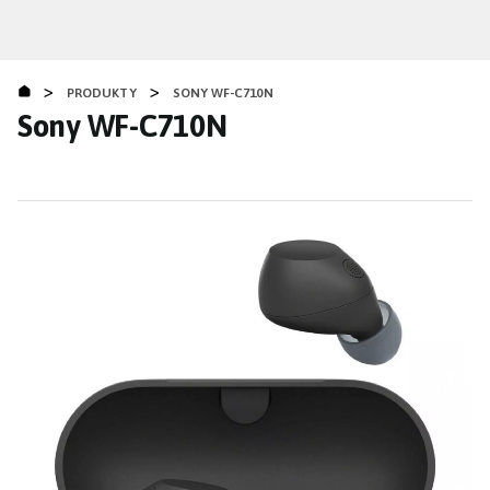
Přejít
k
hlavnímu
>
>
obsahu
PRODUKTY
SONY WF-C710N
Sony WF-C710N