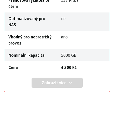
Přenosová rychlost při
137 MB/s
čtení
Optimalizovaný pro
ne
NAS
Vhodný pro nepřetržitý
ano
provoz
Nominální kapacita
5000 GB
Cena
4 200 Kč
Zobrazit více