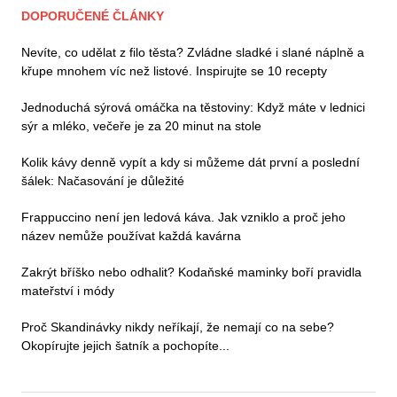
DOPORUČENÉ ČLÁNKY
Nevíte, co udělat z filo těsta? Zvládne sladké i slané náplně a
křupe mnohem víc než listové. Inspirujte se 10 recepty
Jednoduchá sýrová omáčka na těstoviny: Když máte v lednici
sýr a mléko, večeře je za 20 minut na stole
Kolik kávy denně vypít a kdy si můžeme dát první a poslední
šálek: Načasování je důležité
Frappuccino není jen ledová káva. Jak vzniklo a proč jeho
název nemůže používat každá kavárna
Zakrýt bříško nebo odhalit? Kodaňské maminky boří pravidla
mateřství i módy
Proč Skandinávky nikdy neříkají, že nemají co na sebe?
Okopírujte jejich šatník a pochopíte...