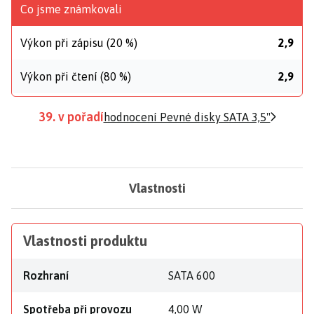
Co jsme známkovali
Výkon při zápisu (20 %)
2,9
Výkon při čtení (80 %)
2,9
39. v pořadí
hodnocení Pevné disky SATA 3,5"
Vlastnosti
Vlastnosti produktu
Rozhraní
SATA 600
Spotřeba při provozu
4,00 W