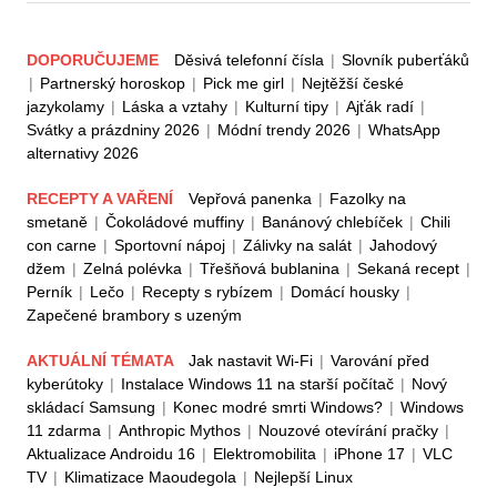
DOPORUČUJEME
Děsivá telefonní čísla
|
Slovník puberťáků
|
Partnerský horoskop
|
Pick me girl
|
Nejtěžší české
jazykolamy
|
Láska a vztahy
|
Kulturní tipy
|
Ajťák radí
|
Svátky a prázdniny 2026
|
Módní trendy 2026
|
WhatsApp
alternativy 2026
RECEPTY A VAŘENÍ
Vepřová panenka
|
Fazolky na
smetaně
|
Čokoládové muffiny
|
Banánový chlebíček
|
Chili
con carne
|
Sportovní nápoj
|
Zálivky na salát
|
Jahodový
džem
|
Zelná polévka
|
Třešňová bublanina
|
Sekaná recept
|
Perník
|
Lečo
|
Recepty s rybízem
|
Domácí housky
|
Zapečené brambory s uzeným
AKTUÁLNÍ TÉMATA
Jak nastavit Wi-Fi
|
Varování před
kyberútoky
|
Instalace Windows 11 na starší počítač
|
Nový
skládací Samsung
|
Konec modré smrti Windows?
|
Windows
11 zdarma
|
Anthropic Mythos
|
Nouzové otevírání pračky
|
Aktualizace Androidu 16
|
Elektromobilita
|
iPhone 17
|
VLC
TV
|
Klimatizace Maoudegola
|
Nejlepší Linux