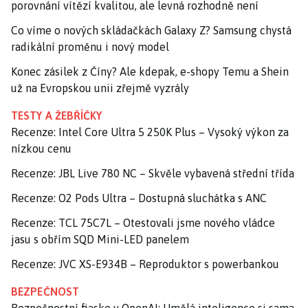
porovnání vítězí kvalitou, ale levná rozhodně není
Co víme o nových skládačkách Galaxy Z? Samsung chystá
radikální proměnu i nový model
Konec zásilek z Číny? Ale kdepak, e-shopy Temu a Shein
už na Evropskou unii zřejmě vyzrály
TESTY A ŽEBŘÍČKY
Recenze: Intel Core Ultra 5 250K Plus – Vysoký výkon za
nízkou cenu
Recenze: JBL Live 780 NC – Skvěle vybavená střední třída
Recenze: O2 Pods Ultra – Dostupná sluchátka s ANC
Recenze: TCL 75C7L – Otestovali jsme nového vládce
jasu s obřím SQD Mini-LED panelem
Recenze: JVC XS-E934B – Reproduktor s powerbankou
BEZPEČNOST