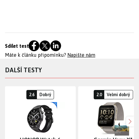
Sdílet test
Máte k článku připomínku?
Napište nám
DALŠÍ TESTY
2.6
Dobrý
2.0
Velmi dobrý
Dalš