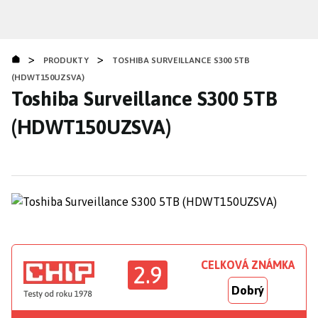
Přejít
k
hlavnímu
>
>
obsahu
PRODUKTY
TOSHIBA SURVEILLANCE S300 5TB
(HDWT150UZSVA)
Toshiba Surveillance S300 5TB
(HDWT150UZSVA)
CELKOVÁ ZNÁMKA
2.9
Dobrý