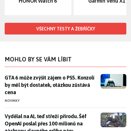
HONOR Watch 6
Garmin Venu X1
VŠECHNY TESTY A ŽEBŘÍČKY
MOHLO BY SE VÁM LÍBIT
GTA 6 může zvýšit zájem o PS5. Konzolí by měl být do
GTA 6 může zvýšit zájem o PS5. Konzolí
by měl být dostatek, otázkou zůstává
cena
NOVINKY
Vydělal na AI, teď střeží přírodu. Šéf OpenAI poslal p
Vydělal na AI, teď střeží přírodu. Šéf
OpenAI poslal přes 100 milionů na
záchranu slavného orlího páru