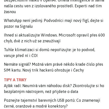
Bezpečnostní fiasko v OpenAI: Umělá inteligence si sama
našla cestu ven z izolovaného prostředí. Experti nad tím
žasnou
WhatsApp není jediný. Podvodníci mají nový fígl, dejte si
pozor na Signalu
Ihned si aktualizujte Windows. Microsoft opravil přes 600
chyb, dvě z nich už se zneužívají
Tuhle klimatizaci si domů nepořizujte: je to podvod,
varuje před ní i ČOI
Nemáte signál? Možná vám právě někdo krade číslo přes
SIM kartu. Nový trik hackerů ohrožuje i Čechy
TIPY A TRIKY
Ajťák radí: Neumírá vám náhodou disk? Zkontrolujte si ho
bezplatným nástrojem, než přijdete o data
Poznejte tajemství barevných USB portů: Co znamenají
černé, oranžové a modré konektory?