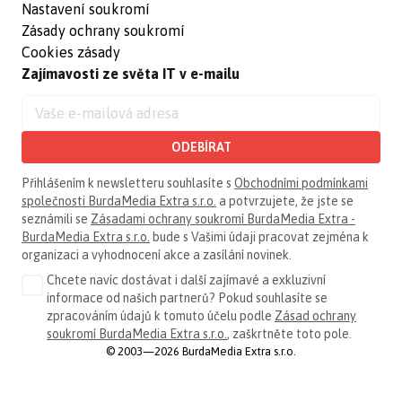
Nastavení soukromí
Zásady ochrany soukromí
Cookies zásady
Zajímavosti ze světa IT v e-mailu
ODEBÍRAT
Přihlášením k newsletteru souhlasíte s
Obchodními podmínkami
společnosti BurdaMedia Extra s.r.o.
a potvrzujete, že jste se
seznámili se
Zásadami ochrany soukromí BurdaMedia Extra -
BurdaMedia Extra s.r.o.
bude s Vašimi údaji pracovat zejména k
organizaci a vyhodnocení akce a zasílání novinek.
Chcete navíc dostávat i další zajímavé a exkluzivní
informace od našich partnerů? Pokud souhlasíte se
zpracováním údajů k tomuto účelu podle
Zásad ochrany
soukromí BurdaMedia Extra s.r.o.
, zaškrtněte toto pole.
© 2003—2026 BurdaMedia Extra s.r.o.