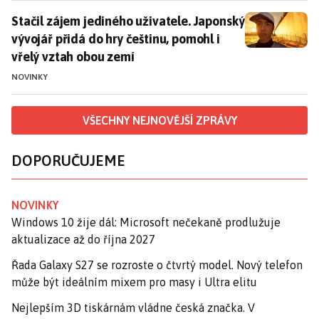
Stačil zájem jediného uživatele. Japonský vývojář při
Stačil zájem jediného uživatele. Japonský
vývojář přidá do hry češtinu, pomohl i
vřelý vztah obou zemí
NOVINKY
VŠECHNY NEJNOVĚJŠÍ ZPRÁVY
DOPORUČUJEME
NOVINKY
Windows 10 žije dál: Microsoft nečekaně prodlužuje
aktualizace až do října 2027
Řada Galaxy S27 se rozroste o čtvrtý model. Nový telefon
může být ideálním mixem pro masy i Ultra elitu
Nejlepším 3D tiskárnám vládne česká značka. V