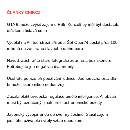
ČLÁNKY CHIP.CZ
GTA 6 může zvýšit zájem o PS5. Konzolí by měl být dostatek,
otázkou zůstává cena
Vydělal na AI, teď střeží přírodu. Šéf OpenAI poslal přes 100
milionů na záchranu slavného orlího páru
Návod: Zachraňte staré fotografie zdarma a bez skeneru.
Potřebujete jen negativ a dva mobily
Ušetřete peníze při používání lednice. Jednoduchá pravidla
bohužel skoro nikdo nedodržuje
Začala platit evropská regulace umělé inteligence. AI obsah
musí být označený, jinak hrozí astronomické pokuty
Japonský vývojář přidá do své hry češtinu. Stačil zájem
jediného uživatele i vřelý vztah obou zemí