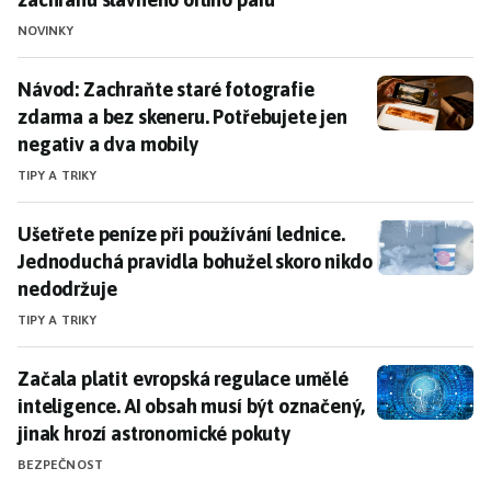
NOVINKY
Návod: Zachraňte staré fotografie zdarma a bez skene
Návod: Zachraňte staré fotografie
zdarma a bez skeneru. Potřebujete jen
negativ a dva mobily
TIPY A TRIKY
Ušetřete peníze při používání lednice. Jednoduchá pr
Ušetřete peníze při používání lednice.
Jednoduchá pravidla bohužel skoro nikdo
nedodržuje
TIPY A TRIKY
Začala platit evropská regulace umělé inteligence. A
Začala platit evropská regulace umělé
inteligence. AI obsah musí být označený,
jinak hrozí astronomické pokuty
BEZPEČNOST