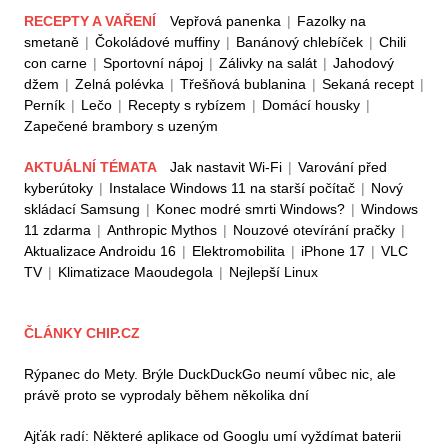
RECEPTY A VAŘENÍ
Vepřová panenka
|
Fazolky na
smetaně
|
Čokoládové muffiny
|
Banánový chlebíček
|
Chili
con carne
|
Sportovní nápoj
|
Zálivky na salát
|
Jahodový
džem
|
Zelná polévka
|
Třešňová bublanina
|
Sekaná recept
|
Perník
|
Lečo
|
Recepty s rybízem
|
Domácí housky
|
Zapečené brambory s uzeným
AKTUÁLNÍ TÉMATA
Jak nastavit Wi-Fi
|
Varování před
kyberútoky
|
Instalace Windows 11 na starší počítač
|
Nový
skládací Samsung
|
Konec modré smrti Windows?
|
Windows
11 zdarma
|
Anthropic Mythos
|
Nouzové otevírání pračky
|
Aktualizace Androidu 16
|
Elektromobilita
|
iPhone 17
|
VLC
TV
|
Klimatizace Maoudegola
|
Nejlepší Linux
ČLÁNKY CHIP.CZ
Rýpanec do Mety. Brýle DuckDuckGo neumí vůbec nic, ale
právě proto se vyprodaly během několika dní
Ajťák radí: Některé aplikace od Googlu umí vyždímat baterii