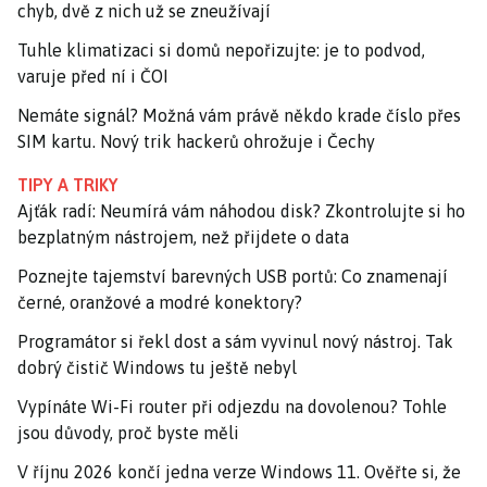
chyb, dvě z nich už se zneužívají
Tuhle klimatizaci si domů nepořizujte: je to podvod,
varuje před ní i ČOI
Nemáte signál? Možná vám právě někdo krade číslo přes
SIM kartu. Nový trik hackerů ohrožuje i Čechy
TIPY A TRIKY
Ajťák radí: Neumírá vám náhodou disk? Zkontrolujte si ho
bezplatným nástrojem, než přijdete o data
Poznejte tajemství barevných USB portů: Co znamenají
černé, oranžové a modré konektory?
Programátor si řekl dost a sám vyvinul nový nástroj. Tak
dobrý čistič Windows tu ještě nebyl
Vypínáte Wi-Fi router při odjezdu na dovolenou? Tohle
jsou důvody, proč byste měli
V říjnu 2026 končí jedna verze Windows 11. Ověřte si, že