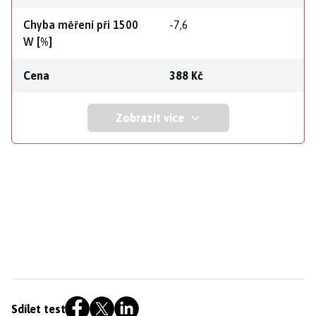
Chyba měření při 1500
-7,6
W [%]
Cena
388 Kč
Zobrazit více
Sdílet test