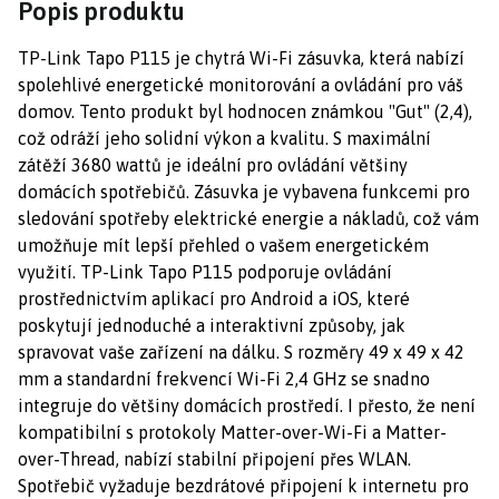
Popis produktu
TP-Link Tapo P115 je chytrá Wi-Fi zásuvka, která nabízí
spolehlivé energetické monitorování a ovládání pro váš
domov. Tento produkt byl hodnocen známkou "Gut" (2,4),
což odráží jeho solidní výkon a kvalitu. S maximální
zátěží 3680 wattů je ideální pro ovládání většiny
domácích spotřebičů. Zásuvka je vybavena funkcemi pro
sledování spotřeby elektrické energie a nákladů, což vám
umožňuje mít lepší přehled o vašem energetickém
využití. TP-Link Tapo P115 podporuje ovládání
prostřednictvím aplikací pro Android a iOS, které
poskytují jednoduché a interaktivní způsoby, jak
spravovat vaše zařízení na dálku. S rozměry 49 x 49 x 42
mm a standardní frekvencí Wi-Fi 2,4 GHz se snadno
integruje do většiny domácích prostředí. I přesto, že není
kompatibilní s protokoly Matter-over-Wi-Fi a Matter-
over-Thread, nabízí stabilní připojení přes WLAN.
Spotřebič vyžaduje bezdrátové připojení k internetu pro