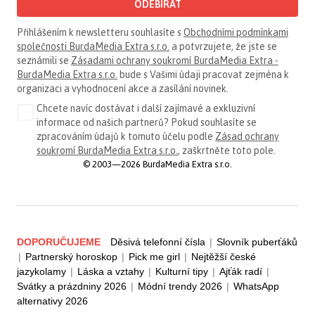
ODEBÍRAT
Přihlášením k newsletteru souhlasíte s
Obchodními podmínkami
společnosti BurdaMedia Extra s.r.o.
a potvrzujete, že jste se
seznámili se
Zásadami ochrany soukromí BurdaMedia Extra -
BurdaMedia Extra s.r.o.
bude s Vašimi údaji pracovat zejména k
organizaci a vyhodnocení akce a zasílání novinek.
Chcete navíc dostávat i další zajímavé a exkluzivní
informace od našich partnerů? Pokud souhlasíte se
zpracováním údajů k tomuto účelu podle
Zásad ochrany
soukromí BurdaMedia Extra s.r.o.
, zaškrtněte toto pole.
© 2003—2026 BurdaMedia Extra s.r.o.
DOPORUČUJEME
Děsivá telefonní čísla
|
Slovník puberťáků
|
Partnerský horoskop
|
Pick me girl
|
Nejtěžší české
jazykolamy
|
Láska a vztahy
|
Kulturní tipy
|
Ajťák radí
|
Svátky a prázdniny 2026
|
Módní trendy 2026
|
WhatsApp
alternativy 2026