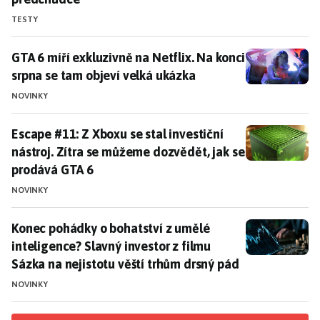
TESTY
GTA 6 míří exkluzivně na Netflix. Na konci srpna se t
GTA 6 míří exkluzivně na Netflix. Na konci
srpna se tam objeví velká ukázka
NOVINKY
Escape #11: Z Xboxu se stal investiční nástroj. Zítra
Escape #11: Z Xboxu se stal investiční
nástroj. Zítra se můžeme dozvědět, jak se
prodává GTA 6
NOVINKY
Konec pohádky o bohatství z umělé inteligence? Slavný
Konec pohádky o bohatství z umělé
inteligence? Slavný investor z filmu
Sázka na nejistotu věští trhům drsný pád
NOVINKY