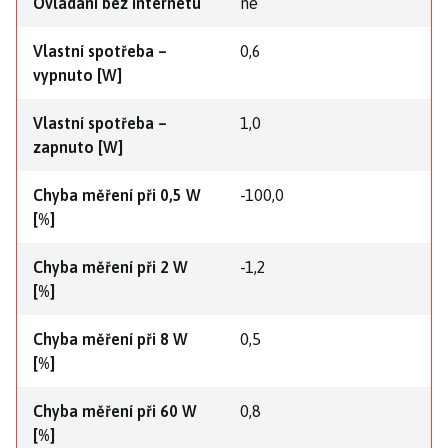
Ovládání bez internetu
ne
Vlastní spotřeba –
0,6
vypnuto [W]
Vlastní spotřeba –
1,0
zapnuto [W]
Chyba měření při 0,5 W
-100,0
[%]
Chyba měření při 2 W
-1,2
[%]
Chyba měření při 8 W
0,5
[%]
Chyba měření při 60 W
0,8
[%]