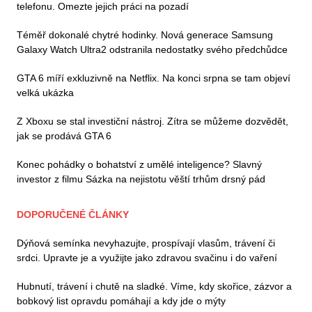
telefonu. Omezte jejich práci na pozadí
Téměř dokonalé chytré hodinky. Nová generace Samsung
Galaxy Watch Ultra2 odstranila nedostatky svého předchůdce
GTA 6 míří exkluzivně na Netflix. Na konci srpna se tam objeví
velká ukázka
Z Xboxu se stal investiční nástroj. Zítra se můžeme dozvědět,
jak se prodává GTA 6
Konec pohádky o bohatství z umělé inteligence? Slavný
investor z filmu Sázka na nejistotu věští trhům drsný pád
DOPORUČENÉ ČLÁNKY
Dýňová semínka nevyhazujte, prospívají vlasům, trávení či
srdci. Upravte je a využijte jako zdravou svačinu i do vaření
Hubnutí, trávení i chutě na sladké. Víme, kdy skořice, zázvor a
bobkový list opravdu pomáhají a kdy jde o mýty