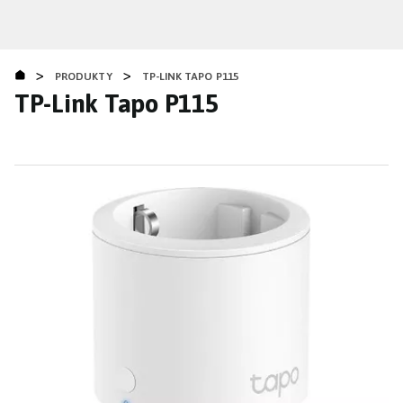
Přejít
k
hlavnímu
>
>
obsahu
PRODUKTY
TP-LINK TAPO P115
TP-Link Tapo P115