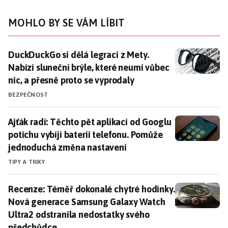
MOHLO BY SE VÁM LÍBIT
DuckDuckGo si dělá legraci z Mety. Nabízí sluneční br
DuckDuckGo si dělá legraci z Mety.
Nabízí sluneční brýle, které neumí vůbec
nic, a přesně proto se vyprodaly
BEZPEČNOST
Ajťák radí: Těchto pět aplikací od Googlu potichu vy
Ajťák radí: Těchto pět aplikací od Googlu
potichu vybíjí baterii telefonu. Pomůže
jednoduchá změna nastavení
TIPY A TRIKY
Recenze: Téměř dokonalé chytré hodinky. Nová gener
Recenze: Téměř dokonalé chytré hodinky.
Nová generace Samsung Galaxy Watch
Ultra2 odstranila nedostatky svého
předchůdce