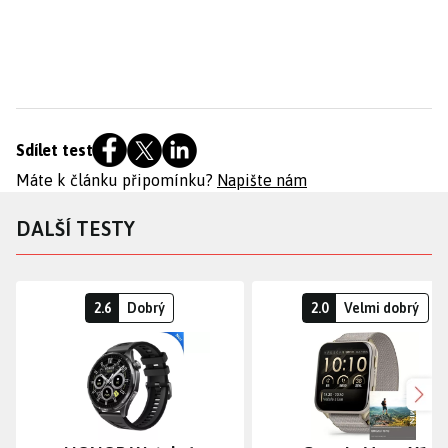
Sdílet test
Máte k článku připomínku?
Napište nám
DALŠÍ TESTY
2.6
Dobrý
2.0
Velmi dobrý
Dalš