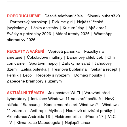
DOPORUČUJEME
Děsivá telefonní čísla
|
Slovník puberťáků
|
Partnerský horoskop
|
Pick me girl
|
Nejtěžší české
jazykolamy
|
Láska a vztahy
|
Kulturní tipy
|
Ajťák radí
|
Svátky a prázdniny 2026
|
Módní trendy 2026
|
WhatsApp
alternativy 2026
RECEPTY A VAŘENÍ
Vepřová panenka
|
Fazolky na
smetaně
|
Čokoládové muffiny
|
Banánový chlebíček
|
Chili
con carne
|
Sportovní nápoj
|
Zálivky na salát
|
Jahodový
džem
|
Zelná polévka
|
Třešňová bublanina
|
Sekaná recept
|
Perník
|
Lečo
|
Recepty s rybízem
|
Domácí housky
|
Zapečené brambory s uzeným
AKTUÁLNÍ TÉMATA
Jak nastavit Wi-Fi
|
Varování před
kyberútoky
|
Instalace Windows 11 na starší počítač
|
Nový
skládací Samsung
|
Konec modré smrti Windows?
|
Windows
11 zdarma
|
Anthropic Mythos
|
Nouzové otevírání pračky
|
Aktualizace Androidu 16
|
Elektromobilita
|
iPhone 17
|
VLC
TV
|
Klimatizace Maoudegola
|
Nejlepší Linux