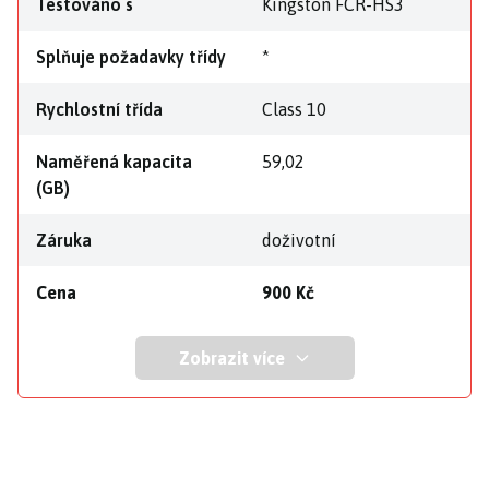
Testováno s
Kingston FCR-HS3
Splňuje požadavky třídy
*
Rychlostní třída
Class 10
Naměřená kapacita
59,02
(GB)
Záruka
doživotní
Cena
900 Kč
Zobrazit více