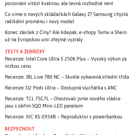
porovnání vítězí kvalitou, ale levná rozhodně není
Co víme o nových skládačkách Galaxy Z? Samsung chystá
radikální proměnu i nový model
Konec zásilek z Číny? Ale kdepak, e-shopy Temu a Shein
už na Evropskou unii zřejmě vyzrály
TESTY A ŽEBŘÍČKY
Recenze: Intel Core Ultra 5 250K Plus – Vysoký výkon za
nízkou cenu
Recenze: JBL Live 780 NC – Skvěle vybavená střední třída
Recenze: O2 Pods Ultra – Dostupná sluchátka s ANC
Recenze: TCL 75C7L – Otestovali jsme nového vládce
jasu s obřím SQD Mini-LED panelem
Recenze: JVC XS-E934B – Reproduktor s powerbankou
BEZPEČNOST