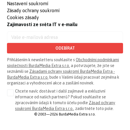
Nastavení soukromí
Zásady ochrany soukromí
Cookies zásady
Zajímavosti ze světa IT v e-mailu
ODEBÍRAT
Přihlášením k newsletteru souhlasíte s
Obchodními podmínkami
společnosti BurdaMedia Extra s.r.o.
a potvrzujete, že jste se
seznámili se
Zásadami ochrany soukromí BurdaMedia Extra -
BurdaMedia Extra s.r.o.
bude s Vašimi údaji pracovat zejména k
organizaci a vyhodnocení akce a zasílání novinek.
Chcete navíc dostávat i další zajímavé a exkluzivní
informace od našich partnerů? Pokud souhlasíte se
zpracováním údajů k tomuto účelu podle
Zásad ochrany
soukromí BurdaMedia Extra s.r.o.
, zaškrtněte toto pole.
© 2003—2026 BurdaMedia Extra s.r.o.