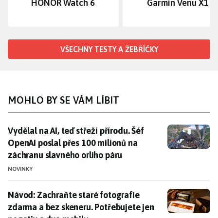
HONOR Watch 6
Garmin Venu X1
VŠECHNY TESTY A ŽEBŘÍČKY
MOHLO BY SE VÁM LÍBIT
Vydělal na AI, teď střeží přírodu. Šéf OpenAI poslal p
Vydělal na AI, teď střeží přírodu. Šéf
OpenAI poslal přes 100 milionů na
záchranu slavného orlího páru
NOVINKY
Návod: Zachraňte staré fotografie zdarma a bez skene
Návod: Zachraňte staré fotografie
zdarma a bez skeneru. Potřebujete jen