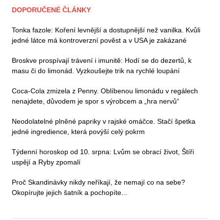
DOPORUČENÉ ČLÁNKY
Tonka fazole: Koření levnější a dostupnější než vanilka. Kvůli
jedné látce má kontroverzní pověst a v USA je zakázané
Broskve prospívají trávení i imunitě: Hodí se do dezertů, k
masu či do limonád. Vyzkoušejte trik na rychlé loupání
Coca-Cola zmizela z Penny. Oblíbenou limonádu v regálech
nenajdete, důvodem je spor s výrobcem a „hra nervů“
Neodolatelné plněné papriky v rajské omáčce. Stačí špetka
jedné ingredience, která povýší celý pokrm
Týdenní horoskop od 10. srpna: Lvům se obrací život, Štíři
uspějí a Ryby zpomalí
Proč Skandinávky nikdy neříkají, že nemají co na sebe?
Okopírujte jejich šatník a pochopíte...