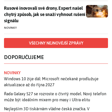
Rusové inovovali své drony. Expert našel chytrý způsob
Rusové inovovali své drony. Expert našel
chytrý způsob, jak se snaží vyhnout rušení
signálu
NOVINKY
VŠECHNY NEJNOVĚJŠÍ ZPRÁVY
DOPORUČUJEME
NOVINKY
Windows 10 žije dál: Microsoft nečekaně prodlužuje
aktualizace až do října 2027
Řada Galaxy S27 se rozroste o čtvrtý model. Nový telefon
může být ideálním mixem pro masy i Ultra elitu
Nejlepším 3D tiskárnám vládne česká značka. V