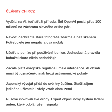
ČLÁNKY CHIP.CZ
Vydělal na AI, teď střeží přírodu. Šéf OpenAI poslal přes 100
milionů na záchranu slavného orlího páru
Návod: Zachraňte staré fotografie zdarma a bez skeneru.
Potřebujete jen negativ a dva mobily
Ušetřete peníze při používání lednice. Jednoduchá pravidla
bohužel skoro nikdo nedodržuje
Začala platit evropská regulace umělé inteligence. AI obsah
musí být označený, jinak hrozí astronomické pokuty
Japonský vývojář přidá do své hry češtinu. Stačil zájem
jediného uživatele i vřelý vztah obou zemí
Rusové inovovali své drony. Expert objevil nový systém ladění
antén, který odolá rušení signálu