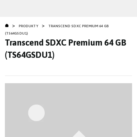
Přejít
k
hlavnímu
>
>
obsahu
PRODUKTY
TRANSCEND SDXC PREMIUM 64 GB
(TS64GSDU1)
Transcend SDXC Premium 64 GB
(TS64GSDU1)