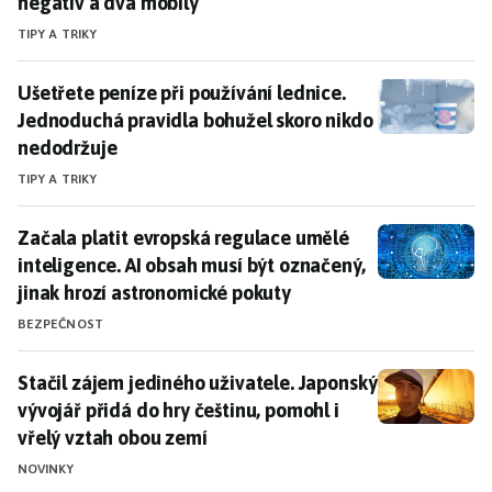
negativ a dva mobily
TIPY A TRIKY
Ušetřete peníze při používání lednice. Jednoduchá pr
Ušetřete peníze při používání lednice.
Jednoduchá pravidla bohužel skoro nikdo
nedodržuje
TIPY A TRIKY
Začala platit evropská regulace umělé inteligence. A
Začala platit evropská regulace umělé
inteligence. AI obsah musí být označený,
jinak hrozí astronomické pokuty
BEZPEČNOST
Stačil zájem jediného uživatele. Japonský vývojář při
Stačil zájem jediného uživatele. Japonský
vývojář přidá do hry češtinu, pomohl i
vřelý vztah obou zemí
NOVINKY