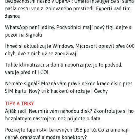
Bezpečnostní fiasko v OpenAI: Umělá inteligence si sama
našla cestu ven z izolovaného prostředí. Experti nad tím
žasnou
WhatsApp není jediný. Podvodníci mají nový fígl, dejte si
pozor na Signalu
Ihned si aktualizujte Windows. Microsoft opravil přes 600
chyb, dvě z nich už se zneužívají
Tuhle klimatizaci si domů nepořizujte: je to podvod,
varuje před ní i ČOI
Nemáte signál? Možná vám právě někdo krade číslo přes
SIM kartu. Nový trik hackerů ohrožuje i Čechy
TIPY A TRIKY
Ajťák radí: Neumírá vám náhodou disk? Zkontrolujte si ho
bezplatným nástrojem, než přijdete o data
Poznejte tajemství barevných USB portů: Co znamenají
černé, oranžové a modré konektory?