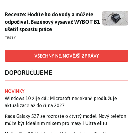
Recenze: Hodíte ho do vody a můžete odpočívat. Baz
Recenze: Hodíte ho do vody a můžete
odpočívat. Bazénový vysavač WYBOT B1
ušetří spoustu práce
TESTY
VŠECHNY NEJNOVĚJŠÍ ZPRÁVY
DOPORUČUJEME
NOVINKY
Windows 10 žije dál: Microsoft nečekaně prodlužuje
aktualizace až do října 2027
Řada Galaxy S27 se rozroste o čtvrtý model. Nový telefon
může být ideálním mixem pro masy i Ultra elitu