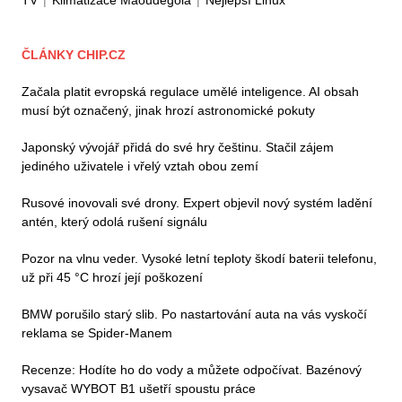
TV
|
Klimatizace Maoudegola
|
Nejlepší Linux
ČLÁNKY CHIP.CZ
Začala platit evropská regulace umělé inteligence. AI obsah
musí být označený, jinak hrozí astronomické pokuty
Japonský vývojář přidá do své hry češtinu. Stačil zájem
jediného uživatele i vřelý vztah obou zemí
Rusové inovovali své drony. Expert objevil nový systém ladění
antén, který odolá rušení signálu
Pozor na vlnu veder. Vysoké letní teploty škodí baterii telefonu,
už při 45 °C hrozí její poškození
BMW porušilo starý slib. Po nastartování auta na vás vyskočí
reklama se Spider-Manem
Recenze: Hodíte ho do vody a můžete odpočívat. Bazénový
vysavač WYBOT B1 ušetří spoustu práce