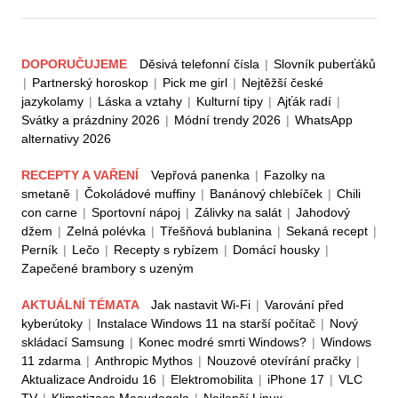
DOPORUČUJEME
Děsivá telefonní čísla
|
Slovník puberťáků
|
Partnerský horoskop
|
Pick me girl
|
Nejtěžší české
jazykolamy
|
Láska a vztahy
|
Kulturní tipy
|
Ajťák radí
|
Svátky a prázdniny 2026
|
Módní trendy 2026
|
WhatsApp
alternativy 2026
RECEPTY A VAŘENÍ
Vepřová panenka
|
Fazolky na
smetaně
|
Čokoládové muffiny
|
Banánový chlebíček
|
Chili
con carne
|
Sportovní nápoj
|
Zálivky na salát
|
Jahodový
džem
|
Zelná polévka
|
Třešňová bublanina
|
Sekaná recept
|
Perník
|
Lečo
|
Recepty s rybízem
|
Domácí housky
|
Zapečené brambory s uzeným
AKTUÁLNÍ TÉMATA
Jak nastavit Wi-Fi
|
Varování před
kyberútoky
|
Instalace Windows 11 na starší počítač
|
Nový
skládací Samsung
|
Konec modré smrti Windows?
|
Windows
11 zdarma
|
Anthropic Mythos
|
Nouzové otevírání pračky
|
Aktualizace Androidu 16
|
Elektromobilita
|
iPhone 17
|
VLC