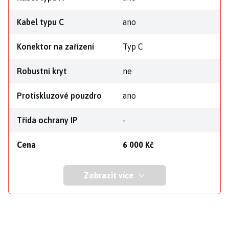
Kabel typu C
ano
Konektor na zařízení
Typ C
Robustní kryt
ne
Protiskluzové pouzdro
ano
Třída ochrany IP
-
Cena
6 000 Kč
Zobrazit více