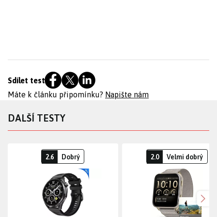
Sdílet test
Máte k článku připomínku?
Napište nám
DALŠÍ TESTY
2.6
Dobrý
2.0
Velmi dobrý
Dalš