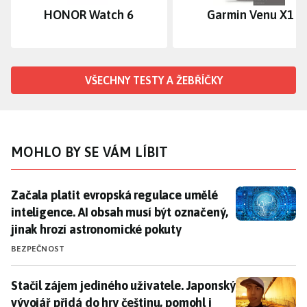
HONOR Watch 6
Garmin Venu X1
VŠECHNY TESTY A ŽEBŘÍČKY
MOHLO BY SE VÁM LÍBIT
Začala platit evropská regulace umělé inteligence. A
Začala platit evropská regulace umělé
inteligence. AI obsah musí být označený,
jinak hrozí astronomické pokuty
BEZPEČNOST
Stačil zájem jediného uživatele. Japonský vývojář při
Stačil zájem jediného uživatele. Japonský
vývojář přidá do hry češtinu, pomohl i