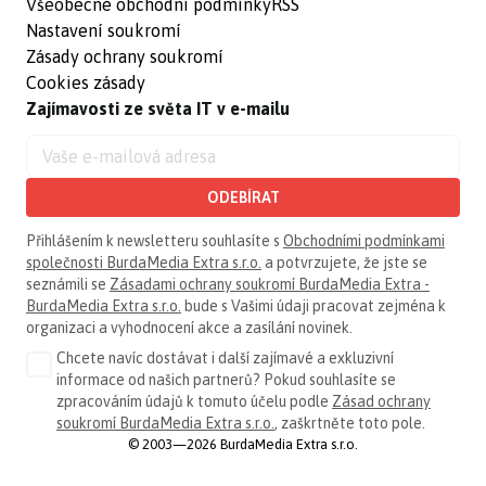
Všeobecné obchodní podmínky
RSS
Nastavení soukromí
Zásady ochrany soukromí
Cookies zásady
Zajímavosti ze světa IT v e-mailu
ODEBÍRAT
Přihlášením k newsletteru souhlasíte s
Obchodními podmínkami
společnosti BurdaMedia Extra s.r.o.
a potvrzujete, že jste se
seznámili se
Zásadami ochrany soukromí BurdaMedia Extra -
BurdaMedia Extra s.r.o.
bude s Vašimi údaji pracovat zejména k
organizaci a vyhodnocení akce a zasílání novinek.
Chcete navíc dostávat i další zajímavé a exkluzivní
informace od našich partnerů? Pokud souhlasíte se
zpracováním údajů k tomuto účelu podle
Zásad ochrany
soukromí BurdaMedia Extra s.r.o.
, zaškrtněte toto pole.
© 2003—2026 BurdaMedia Extra s.r.o.