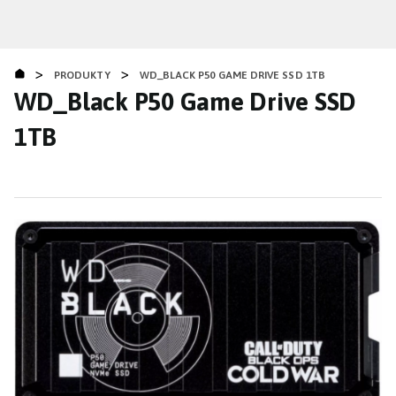
Přejít
k
hlavnímu
>
>
obsahu
PRODUKTY
WD_BLACK P50 GAME DRIVE SSD 1TB
WD_Black P50 Game Drive SSD
1TB