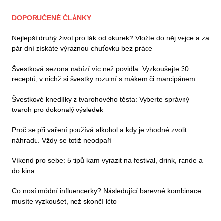
DOPORUČENÉ ČLÁNKY
Nejlepší druhý život pro lák od okurek? Vložte do něj vejce a za
pár dní získáte výraznou chuťovku bez práce
Švestková sezona nabízí víc než povidla. Vyzkoušejte 30
receptů, v nichž si švestky rozumí s mákem či marcipánem
Švestkové knedlíky z tvarohového těsta: Vyberte správný
tvaroh pro dokonalý výsledek
Proč se při vaření používá alkohol a kdy je vhodné zvolit
náhradu. Vždy se totiž neodpaří
Víkend pro sebe: 5 tipů kam vyrazit na festival, drink, rande a
do kina
Co nosí módní influencerky? Následující barevné kombinace
musíte vyzkoušet, než skončí léto