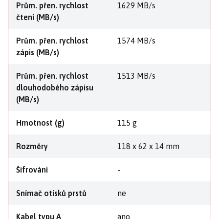
Prům. přen. rychlost
1629 MB/s
čtení (MB/s)
Prům. přen. rychlost
1574 MB/s
zápis (MB/s)
Prům. přen. rychlost
1513 MB/s
dlouhodobého zápisu
(MB/s)
Hmotnost (g)
115 g
Rozměry
118 x 62 x 14 mm
Šifrování
-
Snímač otisků prstů
ne
Kabel typu A
ano