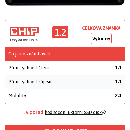
CELKOVÁ ZNÁMKA
1.2
Výborný
Co jsme známkovali
Přen. rychlost čtení
1.1
Přen. rychlost zápisu
1.1
Mobilita
2.3
. v pořadí
hodnocení Externí SSD disky