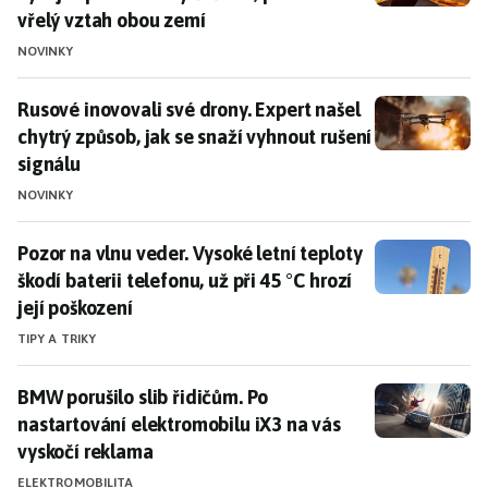
vřelý vztah obou zemí
NOVINKY
Rusové inovovali své drony. Expert našel chytrý způsob
Rusové inovovali své drony. Expert našel
chytrý způsob, jak se snaží vyhnout rušení
signálu
NOVINKY
Pozor na vlnu veder. Vysoké letní teploty škodí baterii 
Pozor na vlnu veder. Vysoké letní teploty
škodí baterii telefonu, už při 45 °C hrozí
její poškození
TIPY A TRIKY
BMW porušilo slib řidičům. Po nastartování elektromo
BMW porušilo slib řidičům. Po
nastartování elektromobilu iX3 na vás
vyskočí reklama
ELEKTROMOBILITA