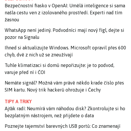
Bezpečnostní fiasko v OpenAI: Umělá inteligence si sama
našla cestu ven z izolovaného prostředí. Experti nad tím
žasnou
WhatsApp není jediný. Podvodníci mají nový fígl, dejte si
pozor na Signalu
Ihned si aktualizujte Windows. Microsoft opravil přes 600
chyb, dvě z nich už se zneužívají
Tuhle klimatizaci si domů nepořizujte: je to podvod,
varuje před ní i ČOI
Nemáte signál? Možná vám právě někdo krade číslo přes
SIM kartu. Nový trik hackerů ohrožuje i Čechy
TIPY A TRIKY
Ajťák radí: Neumírá vám náhodou disk? Zkontrolujte si ho
bezplatným nástrojem, než přijdete o data
Poznejte tajemství barevných USB portů: Co znamenají