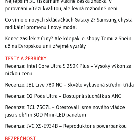
Nejlepším 3D tiskárnám vládne česká značka. V
porovnání vítězí kvalitou, ale levná rozhodně není
Co víme o nových skládačkách Galaxy Z? Samsung chystá
radikální proměnu i nový model
Konec zásilek z Číny? Ale kdepak, e-shopy Temu a Shein
už na Evropskou unii zřejmě vyzrály
TESTY A ŽEBŘÍČKY
Recenze: Intel Core Ultra 5 250K Plus – Vysoký výkon za
nízkou cenu
Recenze: JBL Live 780 NC – Skvěle vybavená střední třída
Recenze: O2 Pods Ultra – Dostupná sluchátka s ANC
Recenze: TCL 75C7L – Otestovali jsme nového vládce
jasu s obřím SQD Mini-LED panelem
Recenze: JVC XS-E934B – Reproduktor s powerbankou
BEZPEČNOST