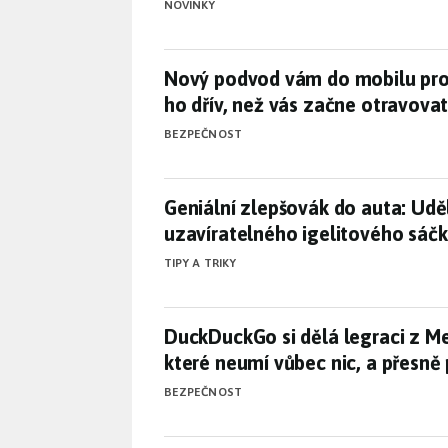
NOVINKY
Nový podvod vám do mobilu prop
Nový podvod vám do mobilu prop
ho dřív, než vás začne otravova
BEZPEČNOST
Geniální zlepšovák do auta: Udě
Geniální zlepšovák do auta: Uděl
uzavíratelného igelitového sáč
TIPY A TRIKY
DuckDuckGo si dělá legraci z Me
DuckDuckGo si dělá legraci z Met
které neumí vůbec nic, a přesně
BEZPEČNOST