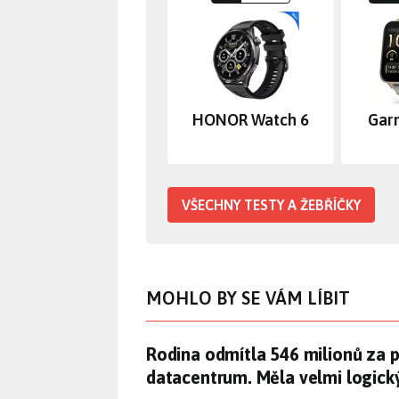
HONOR Watch 6
Gar
VŠECHNY TESTY A ŽEBŘÍČKY
MOHLO BY SE VÁM LÍBIT
Rodina odmítla 546 milionů za 
Rodina odmítla 546 milionů za p
datacentrum. Měla velmi logic