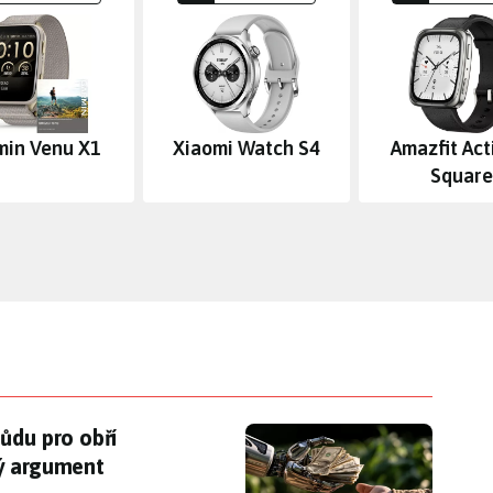
min Venu X1
Xiaomi Watch S4
Amazfit Act
Square
půdu pro obří datacentrum. Měla velmi logický a
ůdu pro obří
ký argument