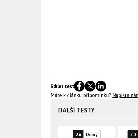
Sdílet test
Máte k článku připomínku?
Napište ná
DALŠÍ TESTY
2.6
Dobrý
2.0