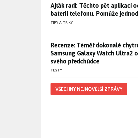
Ajťák radí: Těchto pět aplikac
Ajťák radí: Těchto pět aplikací o
baterii telefonu. Pomůže jedno
TIPY A TRIKY
Recenze: Téměř dokonalé chytr
Recenze: Téměř dokonalé chytr
Samsung Galaxy Watch Ultra2 o
svého předchůdce
TESTY
VŠECHNY NEJNOVĚJŠÍ ZPRÁVY