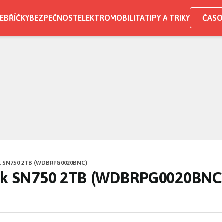
EBŘÍČKY
BEZPEČNOST
ELEKTROMOBILITA
TIPY A TRIKY
ČASO
 SN750 2TB (WDBRPG0020BNC)
ack SN750 2TB (WDBRPG0020BNC