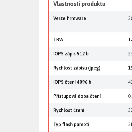
Vlastnosti produktu
Verze firmware
3
TBW
1
IOPS zápis 512 b
2
Rychlost zápisu (jpeg)
1
IOPS čtení 4096 b
4
Přístupová doba čtení
0
Rychlost čtení
3
Typ flash paměti
3