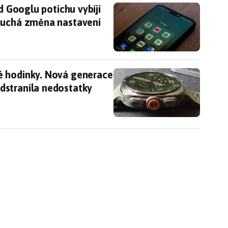
í od Googlu potichu vybíjí baterii telefonu. Pomů
d Googlu potichu vybíjí
duchá změna nastavení
é hodinky. Nová generace Samsung Galaxy Watch 
é hodinky. Nová generace
dstranila nedostatky