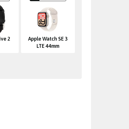
ive 2
Apple Watch SE 3
LTE 44mm
rgument