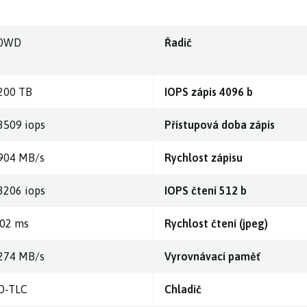
0WD
Řadič
200 TB
IOPS zápis 4096 b
3509 iops
Přístupová doba zápis
904 MB/s
Rychlost zápisu
3206 iops
IOPS čtení 512 b
,02 ms
Rychlost čtení (jpeg)
274 MB/s
Vyrovnávací paměť
D-TLC
Chladič