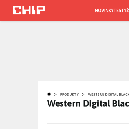
Přejít
k
NOVINKY
TESTY
Ž
hlavnímu
obsahu
>
>
PRODUKTY
WESTERN DIGITAL BLACK
Western Digital Bl