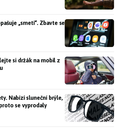
ašuje „smetí“. Zbavte se ho dřív, než vás začne 
ašuje „smetí“. Zbavte se
t
lejte si držák na mobil z uzavíratelného igelitov
ejte si držák na mobil z
ku
ty. Nabízí sluneční brýle, které neumí vůbec nic,
y. Nabízí sluneční brýle,
 proto se vyprodaly