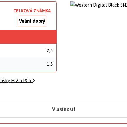
CELKOVÁ ZNÁMKA
Velmi dobrý
2,5
1,5
disky M.2 a PCle
Vlastnosti