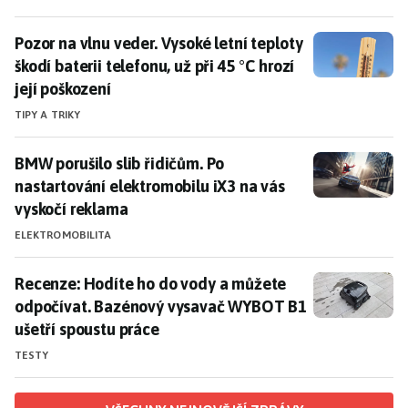
Pozor na vlnu veder. Vysoké letní teploty škodí baterii 
Pozor na vlnu veder. Vysoké letní teploty
škodí baterii telefonu, už při 45 °C hrozí
její poškození
TIPY A TRIKY
BMW porušilo slib řidičům. Po nastartování elektromo
BMW porušilo slib řidičům. Po
nastartování elektromobilu iX3 na vás
vyskočí reklama
ELEKTROMOBILITA
Recenze: Hodíte ho do vody a můžete odpočívat. Baz
Recenze: Hodíte ho do vody a můžete
odpočívat. Bazénový vysavač WYBOT B1
ušetří spoustu práce
TESTY