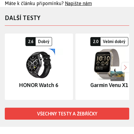
Máte k článku připomínku?
Napište nám
DALŠÍ TESTY
2.6
Dobrý
2.0
Velmi dobrý
Dalš
HONOR Watch 6
Garmin Venu X1
VŠECHNY TESTY A ŽEBŘÍČKY