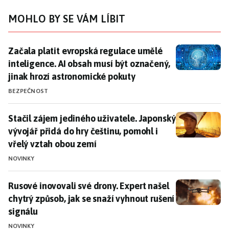
MOHLO BY SE VÁM LÍBIT
Začala platit evropská regulace umělé inteligence. A
Začala platit evropská regulace umělé
inteligence. AI obsah musí být označený,
jinak hrozí astronomické pokuty
BEZPEČNOST
Stačil zájem jediného uživatele. Japonský vývojář při
Stačil zájem jediného uživatele. Japonský
vývojář přidá do hry češtinu, pomohl i
vřelý vztah obou zemí
NOVINKY
Rusové inovovali své drony. Expert našel chytrý způsob
Rusové inovovali své drony. Expert našel
chytrý způsob, jak se snaží vyhnout rušení
signálu
NOVINKY