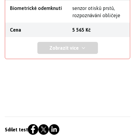
Biometrické odemknutí
senzor otisků prstů,
rozpoznávání obličeje
Cena
5 565 Kč
Zobrazit více
Sdílet test