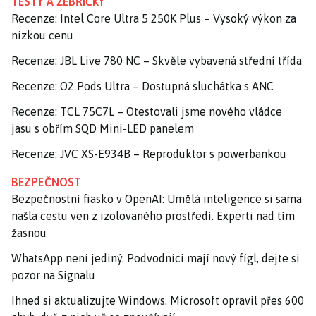
TESTY A ŽEBŘÍČKY
Recenze: Intel Core Ultra 5 250K Plus – Vysoký výkon za
nízkou cenu
Recenze: JBL Live 780 NC – Skvěle vybavená střední třída
Recenze: O2 Pods Ultra – Dostupná sluchátka s ANC
Recenze: TCL 75C7L – Otestovali jsme nového vládce
jasu s obřím SQD Mini-LED panelem
Recenze: JVC XS-E934B – Reproduktor s powerbankou
BEZPEČNOST
Bezpečnostní fiasko v OpenAI: Umělá inteligence si sama
našla cestu ven z izolovaného prostředí. Experti nad tím
žasnou
WhatsApp není jediný. Podvodníci mají nový fígl, dejte si
pozor na Signalu
Ihned si aktualizujte Windows. Microsoft opravil přes 600