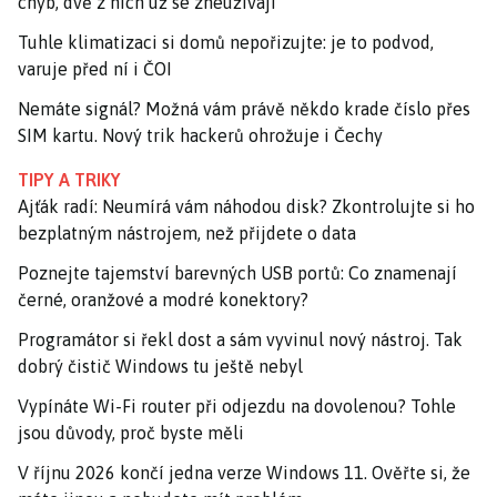
chyb, dvě z nich už se zneužívají
Tuhle klimatizaci si domů nepořizujte: je to podvod,
varuje před ní i ČOI
Nemáte signál? Možná vám právě někdo krade číslo přes
SIM kartu. Nový trik hackerů ohrožuje i Čechy
TIPY A TRIKY
Ajťák radí: Neumírá vám náhodou disk? Zkontrolujte si ho
bezplatným nástrojem, než přijdete o data
Poznejte tajemství barevných USB portů: Co znamenají
černé, oranžové a modré konektory?
Programátor si řekl dost a sám vyvinul nový nástroj. Tak
dobrý čistič Windows tu ještě nebyl
Vypínáte Wi-Fi router při odjezdu na dovolenou? Tohle
jsou důvody, proč byste měli
V říjnu 2026 končí jedna verze Windows 11. Ověřte si, že