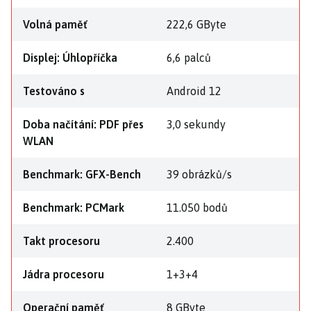
Volná paměť
222,6 GByte
Displej: Úhlopříčka
6,6 palců
Testováno s
Android 12
Doba načítání: PDF přes
3,0 sekundy
WLAN
Benchmark: GFX-Bench
39 obrázků/s
Benchmark: PCMark
11.050 bodů
Takt procesoru
2.400
Jádra procesoru
1+3+4
Operační paměť
8 GByte