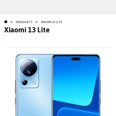
Přejít
k
hlavnímu
>
>
obsahu
PRODUKTY
XIAOMI 13 LITE
Xiaomi 13 Lite