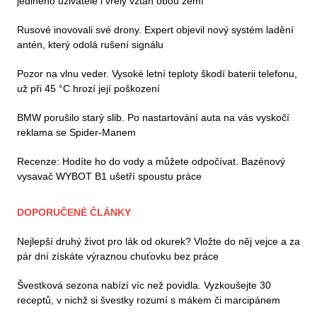
jediného uživatele i vřelý vztah obou zemí
Rusové inovovali své drony. Expert objevil nový systém ladění
antén, který odolá rušení signálu
Pozor na vlnu veder. Vysoké letní teploty škodí baterii telefonu,
už při 45 °C hrozí její poškození
BMW porušilo starý slib. Po nastartování auta na vás vyskočí
reklama se Spider-Manem
Recenze: Hodíte ho do vody a můžete odpočívat. Bazénový
vysavač WYBOT B1 ušetří spoustu práce
DOPORUČENÉ ČLÁNKY
Nejlepší druhý život pro lák od okurek? Vložte do něj vejce a za
pár dní získáte výraznou chuťovku bez práce
Švestková sezona nabízí víc než povidla. Vyzkoušejte 30
receptů, v nichž si švestky rozumí s mákem či marcipánem