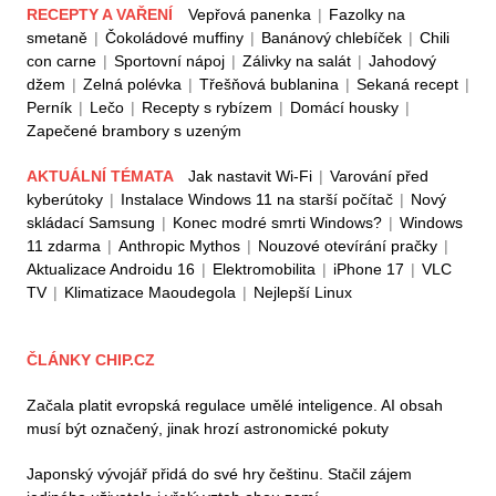
RECEPTY A VAŘENÍ
Vepřová panenka
|
Fazolky na
smetaně
|
Čokoládové muffiny
|
Banánový chlebíček
|
Chili
con carne
|
Sportovní nápoj
|
Zálivky na salát
|
Jahodový
džem
|
Zelná polévka
|
Třešňová bublanina
|
Sekaná recept
|
Perník
|
Lečo
|
Recepty s rybízem
|
Domácí housky
|
Zapečené brambory s uzeným
AKTUÁLNÍ TÉMATA
Jak nastavit Wi-Fi
|
Varování před
kyberútoky
|
Instalace Windows 11 na starší počítač
|
Nový
skládací Samsung
|
Konec modré smrti Windows?
|
Windows
11 zdarma
|
Anthropic Mythos
|
Nouzové otevírání pračky
|
Aktualizace Androidu 16
|
Elektromobilita
|
iPhone 17
|
VLC
TV
|
Klimatizace Maoudegola
|
Nejlepší Linux
ČLÁNKY CHIP.CZ
Začala platit evropská regulace umělé inteligence. AI obsah
musí být označený, jinak hrozí astronomické pokuty
Japonský vývojář přidá do své hry češtinu. Stačil zájem