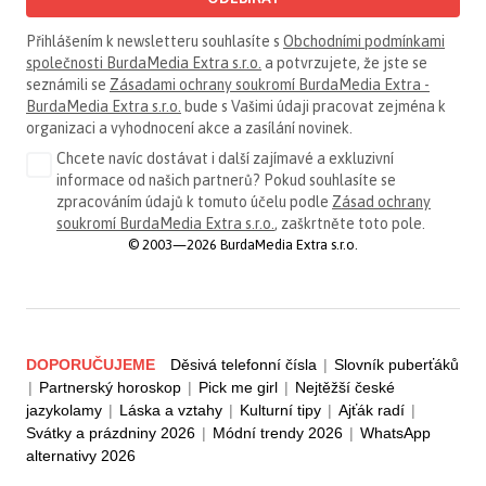
Přihlášením k newsletteru souhlasíte s
Obchodními podmínkami
společnosti BurdaMedia Extra s.r.o.
a potvrzujete, že jste se
seznámili se
Zásadami ochrany soukromí BurdaMedia Extra -
BurdaMedia Extra s.r.o.
bude s Vašimi údaji pracovat zejména k
organizaci a vyhodnocení akce a zasílání novinek.
Chcete navíc dostávat i další zajímavé a exkluzivní
informace od našich partnerů? Pokud souhlasíte se
zpracováním údajů k tomuto účelu podle
Zásad ochrany
soukromí BurdaMedia Extra s.r.o.
, zaškrtněte toto pole.
© 2003—2026 BurdaMedia Extra s.r.o.
DOPORUČUJEME
Děsivá telefonní čísla
|
Slovník puberťáků
|
Partnerský horoskop
|
Pick me girl
|
Nejtěžší české
jazykolamy
|
Láska a vztahy
|
Kulturní tipy
|
Ajťák radí
|
Svátky a prázdniny 2026
|
Módní trendy 2026
|
WhatsApp
alternativy 2026