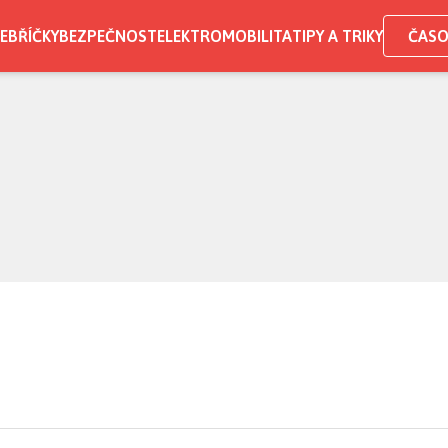
EBŘÍČKY
BEZPEČNOST
ELEKTROMOBILITA
TIPY A TRIKY
ČASO