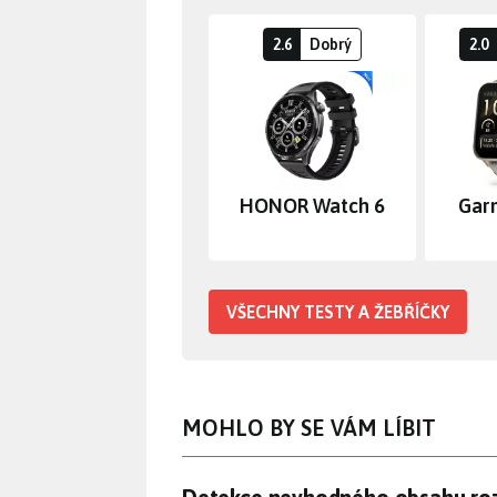
2.6
Dobrý
2.0
HONOR Watch 6
Gar
VŠECHNY TESTY A ŽEBŘÍČKY
MOHLO BY SE VÁM LÍBIT
Detekce nevhodného obsahu roz