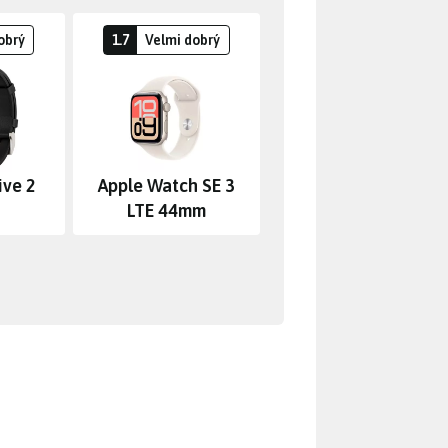
obrý
1.7
Velmi dobrý
ive 2
Apple Watch SE 3
LTE 44mm
 „nahotu“