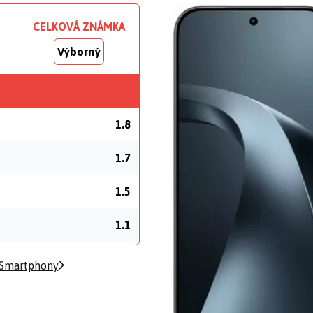
CELKOVÁ ZNÁMKA
Výborný
1.8
1.7
1.5
1.1
 Smartphony