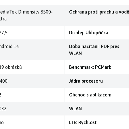
ediaTek Dimensity 8500-
Ochrana proti prachu a vod
ltra
77,5
Displej: Úhlopříčka
ndroid 16
Doba načítání: PDF přes
WLAN
39 obrázků
Benchmark: PCMark
.400
Jádra procesoru
2
Obchod s aplikacemi
032
WLAN
no
LTE: Rychlost