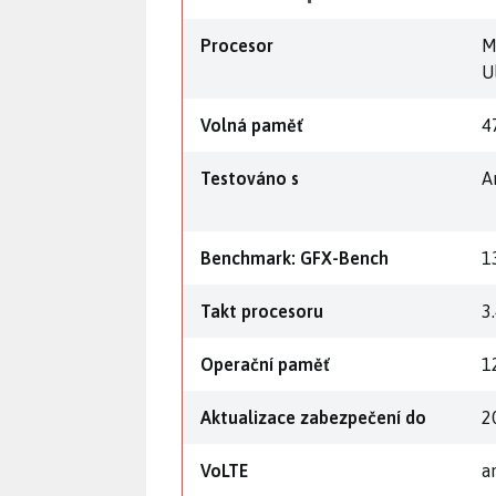
Procesor
M
U
Volná paměť
4
Testováno s
A
Benchmark: GFX-Bench
1
Takt procesoru
3
Operační paměť
1
Aktualizace zabezpečení do
2
VoLTE
a