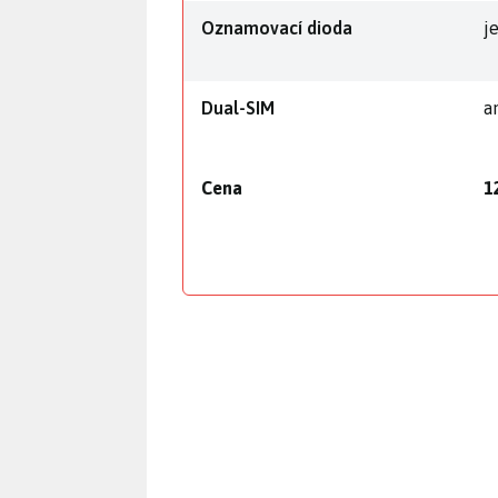
Oznamovací dioda
j
Dual-SIM
a
Cena
1