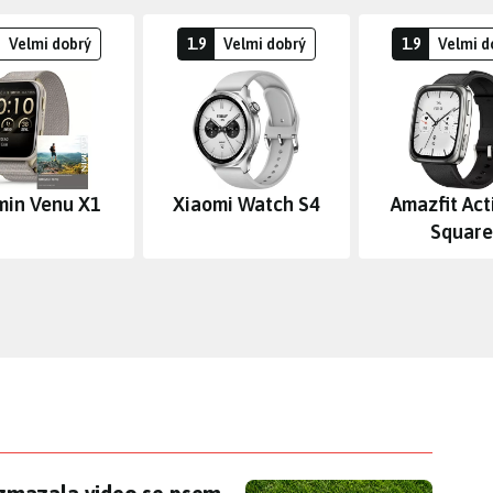
Velmi dobrý
1.9
Velmi dobrý
1.9
Velmi d
min Venu X1
Xiaomi Watch S4
Amazfit Act
Square
mazala video se psem. Apple mu na bříšku našel