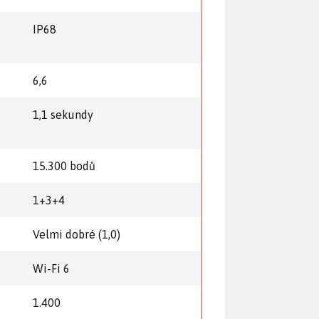
ě
IP68
6,6
1,1 sekundy
15.300 bodů
1+3+4
Velmi dobré (1,0)
Wi-Fi 6
1.400