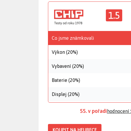
1.5
Co jsme známkovali
Výkon (20%)
Vybavení (20%)
Baterie (20%)
Displej (20%)
55. v pořadí
hodnocení
KOUPIT NA HEURECE