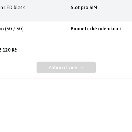
en LED blesk
Slot pro SIM
no (5G / 5G)
Biometrické odemknutí
2 120 Kč
Zobrazit více