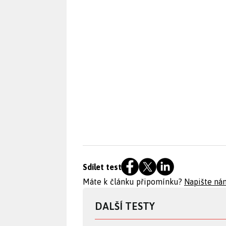
Sdílet test
Máte k článku připomínku?
Napište ná
DALŠÍ TESTY