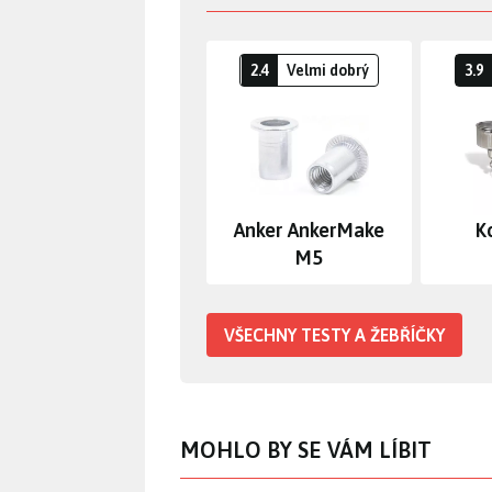
2.4
Velmi dobrý
3.9
Anker AnkerMake
K
M5
VŠECHNY TESTY A ŽEBŘÍČKY
MOHLO BY SE VÁM LÍBIT