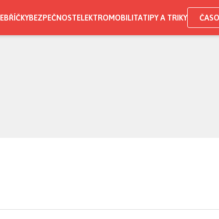
EBŘÍČKY
BEZPEČNOST
ELEKTROMOBILITA
TIPY A TRIKY
ČASO