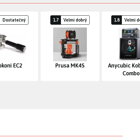
Dostatečný
1.7
Velmi dobrý
1.8
Velmi d
okoni EC2
Prusa MK4S
Anycubic Ko
Combo