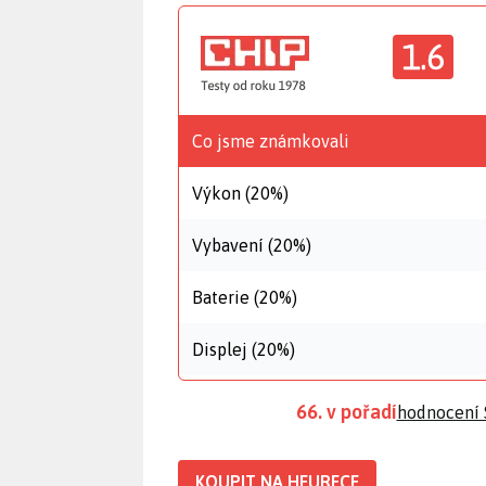
1.6
Co jsme známkovali
Výkon (20%)
Vybavení (20%)
Baterie (20%)
Displej (20%)
66. v pořadí
hodnocení
KOUPIT NA HEURECE