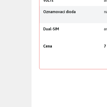
VoLTE
a
Oznamovací dioda
n
Dual-SIM
a
Cena
7