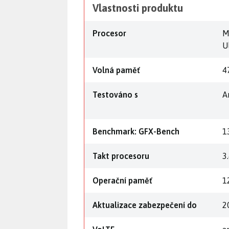
Vlastnosti produktu
Procesor
M
U
Volná paměť
4
Testováno s
A
Benchmark: GFX-Bench
1
Takt procesoru
3
Operační paměť
1
Aktualizace zabezpečení do
2