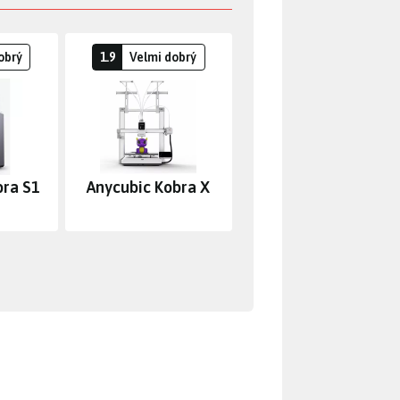
obrý
1.9
Velmi dobrý
bra S1
Anycubic Kobra X