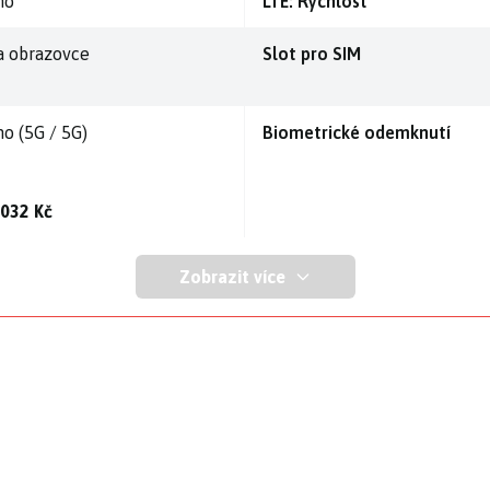
no
LTE: Rychlost
a obrazovce
Slot pro SIM
no (5G / 5G)
Biometrické odemknutí
 032 Kč
Zobrazit více