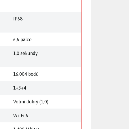
ě
IP68
6,6 palce
1,0 sekundy
16.004 bodů
1+3+4
Velmi dobrý (1,0)
Wi-Fi 6