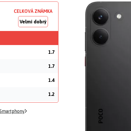
CELKOVÁ ZNÁMKA
Velmi dobrý
1.7
1.7
1.4
1.2
 Smartphony