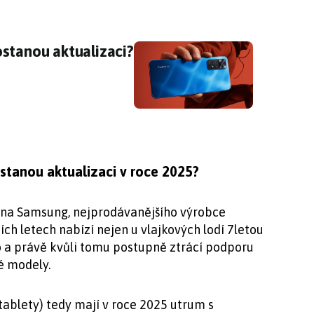
ostanou aktualizaci?
stanou aktualizaci?
tanou aktualizaci v roce 2025?
na Samsung, nejprodávanějšího výrobce
ích letech nabízí nejen u vlajkových lodí 7letou
o a právě kvůli tomu postupně ztrácí podporu
vé modely.
ablety) tedy mají v roce 2025 utrum s