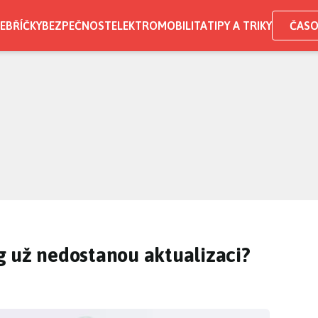
EBŘÍČKY
BEZPEČNOST
ELEKTROMOBILITA
TIPY A TRIKY
ČASO
g už nedostanou aktualizaci?