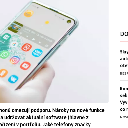
DO
Skr
Skr
aut
ote
BEZ
Kom
Kom
seb
Výv
co 
phonů omezují podporu. Nároky na nové funkce
na udržovat aktuální software (hlavně z
NOV
řízení v portfoliu. Jaké telefony značky