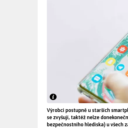
Výrobci postupně u starších smart
se zvyšují, taktéž nelze donekoneč
bezpečnostního hlediska) u všech za