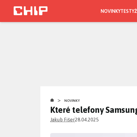
Přejít
k
NOVINKY
TESTY
Ž
hlavnímu
obsahu
>
NOVINKY
Které telefony Samsun
Jakub Fišer
28.04.2025