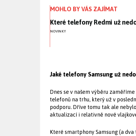
MOHLO BY VÁS ZAJÍMAT
Které telefony Redmi už ned
Které telefony Redmi už nedo
NOVINKY
Jaké telefony Samsung už nedos
Dnes se v našem výběru zaměříme 
telefonů na trhu, který už v posledn
podporu. Dříve tomu tak ale nebyl
aktualizací i relativně nové vlajko
Které smartphony Samsung (a dva t