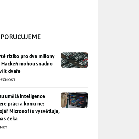
PORUČUJEME
yté riziko pro dva miliony aut: Hackeři mohou snadno otevřít d
yté riziko pro dva miliony
: Hackeři mohou snadno
vřít dveře
PEČNOST
u umělá inteligence sebere práci a komu ne: Vývojář Microsoft
u umělá inteligence
ere práci a komu ne:
ojář Microsoftu vysvětluje,
nás čeká
INKY