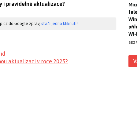
y i pravidelné aktualizace?
Mic
Mic
fal
Win
hip.cz do Google zpráv,
stačí jedno kliknutí!
při
Wi-
BEZ
id
ou aktualizaci v roce 2025?
V