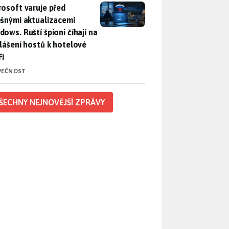
rosoft varuje před falešnými aktualizacemi Windows. Ruští špio
rosoft varuje před
ešnými aktualizacemi
dows. Ruští špioni číhají na
hlášení hostů k hotelové
Fi
PEČNOST
ŠECHNY NEJNOVĚJŠÍ ZPRÁVY