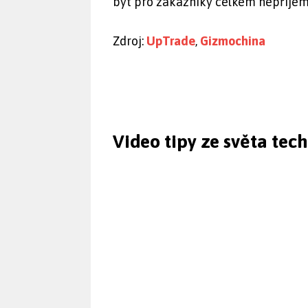
být pro zákazníky celkem nepříjem
Zdroj:
UpTrade
,
Gizmochina
Video tipy ze světa tec