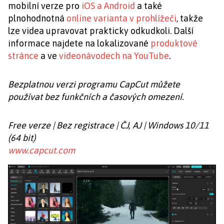
mobilní verze pro
iOS a Android
a také
plnohodnotná
online varianta v prohlížeči
, takže
lze videa upravovat prakticky odkudkoli. Další
informace najdete na lokalizované
produktové
stránce
a ve
videonávodech na YouTube
.
Bezplatnou verzi programu CapCut můžete
používat bez funkčních a časových omezení.
Free verze | Bez registrace | ČJ, AJ | Windows 10/11
(64 bit)
www.capcut.com