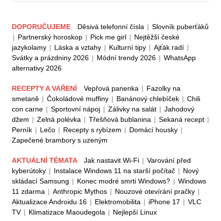
DOPORUČUJEME
Děsivá telefonní čísla
|
Slovník puberťáků
|
Partnerský horoskop
|
Pick me girl
|
Nejtěžší české
jazykolamy
|
Láska a vztahy
|
Kulturní tipy
|
Ajťák radí
|
Svátky a prázdniny 2026
|
Módní trendy 2026
|
WhatsApp
alternativy 2026
RECEPTY A VAŘENÍ
Vepřová panenka
|
Fazolky na
smetaně
|
Čokoládové muffiny
|
Banánový chlebíček
|
Chili
con carne
|
Sportovní nápoj
|
Zálivky na salát
|
Jahodový
džem
|
Zelná polévka
|
Třešňová bublanina
|
Sekaná recept
|
Perník
|
Lečo
|
Recepty s rybízem
|
Domácí housky
|
Zapečené brambory s uzeným
AKTUÁLNÍ TÉMATA
Jak nastavit Wi-Fi
|
Varování před
kyberútoky
|
Instalace Windows 11 na starší počítač
|
Nový
skládací Samsung
|
Konec modré smrti Windows?
|
Windows
11 zdarma
|
Anthropic Mythos
|
Nouzové otevírání pračky
|
Aktualizace Androidu 16
|
Elektromobilita
|
iPhone 17
|
VLC
TV
|
Klimatizace Maoudegola
|
Nejlepší Linux