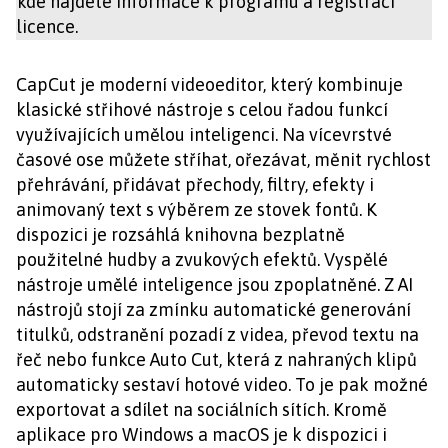
kde najdete informace k programu a registraci
licence.
CapCut je moderní videoeditor, který kombinuje
klasické střihové nástroje s celou řadou funkcí
využívajících umělou inteligenci. Na vícevrstvé
časové ose můžete stříhat, ořezávat, měnit rychlost
přehrávání, přidávat přechody, filtry, efekty i
animovaný text s výběrem ze stovek fontů. K
dispozici je rozsáhlá knihovna bezplatně
použitelné hudby a zvukových efektů. Vyspělé
nástroje umělé inteligence jsou zpoplatněné. Z AI
nástrojů stojí za zmínku automatické generování
titulků, odstranění pozadí z videa, převod textu na
řeč nebo funkce Auto Cut, která z nahraných klipů
automaticky sestaví hotové video. To je pak možné
exportovat a sdílet na sociálních sítích. Kromě
aplikace pro Windows a macOS je k dispozici i