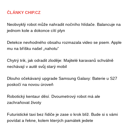
ČLÁNKY CHIP.CZ
Neobvyklý robot může nahradit nočního hlídače. Balancuje na
jednom kole a dokonce cítí plyn
Detekce nevhodného obsahu rozmazala video se psem. Apple
mu na bříšku našel „nahotu“
Chytrý trik, jak odradit zloděje: Majitelé karavanů schválně
nechávají v autě svůj starý mobil
Dlouho očekávaný upgrade Samsung Galaxy: Baterie u S27
poskočí na novou úroveň
Robotický kentaur děsí. Dvoumetrový robot má ale
zachraňovat životy
Futuristické taxi bez řidiče je zase o krok blíž. Bude si s vámi
povídat a řekne, kolem kterých památek jedete