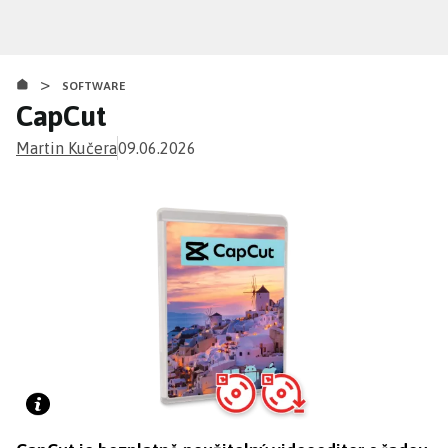
Přejít
k
hlavnímu
>
obsahu
SOFTWARE
CapCut
Martin Kučera
09.06.2026