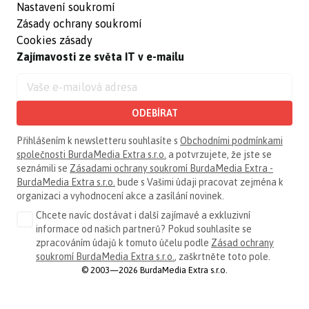
Nastavení soukromí
Zásady ochrany soukromí
Cookies zásady
Zajímavosti ze světa IT v e-mailu
ODEBÍRAT
Přihlášením k newsletteru souhlasíte s
Obchodními podmínkami
společnosti BurdaMedia Extra s.r.o.
a potvrzujete, že jste se
seznámili se
Zásadami ochrany soukromí BurdaMedia Extra -
BurdaMedia Extra s.r.o.
bude s Vašimi údaji pracovat zejména k
organizaci a vyhodnocení akce a zasílání novinek.
Chcete navíc dostávat i další zajímavé a exkluzivní
informace od našich partnerů? Pokud souhlasíte se
zpracováním údajů k tomuto účelu podle
Zásad ochrany
soukromí BurdaMedia Extra s.r.o.
, zaškrtněte toto pole.
© 2003—2026 BurdaMedia Extra s.r.o.