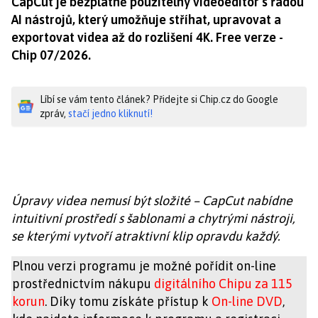
CapCut je bezplatně použitelný videoeditor s řadou
AI nástrojů, který umožňuje stříhat, upravovat a
exportovat videa až do rozlišení 4K. Free verze -
Chip 07/2026.
Líbí se vám tento článek? Přidejte si Chip.cz do Google
zpráv,
stačí jedno kliknutí!
Úpravy videa nemusí být složité – CapCut nabídne
intuitivní prostředí s šablonami a chytrými nástroji,
se kterými vytvoří atraktivní klip opravdu každý.
Plnou verzi programu je možné pořídit on-line
prostřednictvím nákupu
digitálního Chipu za 115
korun
. Díky tomu získáte přístup k
On-line DVD
,