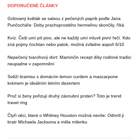
DOPORUČENÉ ČLÁNKY
Grilovaný květák se salsou z pečených paprik podle Jana
Punčocháře: Doby prachsprostého hermelínu skončily, říká
Kvíz: Češi umí pít pivo, ale ne každý umí mluvit pivní řečí. Kdo
zná pojmy čochtan nebo patok, možná zvládne aspoň 6/10
Nepečený tvarohový dort: Maminčin recept díky rodinné tradici
neupadne v zapomnění
Svěží tiramisu s domácím lemon curdem a mascarpone
krémem je ideálním letním dezertem
Proč si ženy pořizují druhý zásnubní prsten? Toto je trend
travel ring
Čtyři věci, které o Whitney Houston možná nevíte: Odmítl ji
bratr Michaela Jacksona a měla milenku