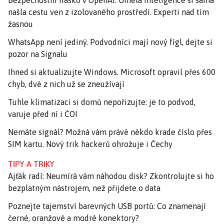
Bezpečnostní fiasko v OpenAI: Umělá inteligence si sama
našla cestu ven z izolovaného prostředí. Experti nad tím
žasnou
WhatsApp není jediný. Podvodníci mají nový fígl, dejte si
pozor na Signalu
Ihned si aktualizujte Windows. Microsoft opravil přes 600
chyb, dvě z nich už se zneužívají
Tuhle klimatizaci si domů nepořizujte: je to podvod,
varuje před ní i ČOI
Nemáte signál? Možná vám právě někdo krade číslo přes
SIM kartu. Nový trik hackerů ohrožuje i Čechy
TIPY A TRIKY
Ajťák radí: Neumírá vám náhodou disk? Zkontrolujte si ho
bezplatným nástrojem, než přijdete o data
Poznejte tajemství barevných USB portů: Co znamenají
černé, oranžové a modré konektory?