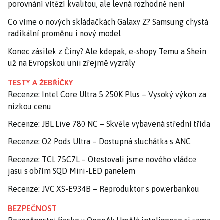
porovnání vítězí kvalitou, ale levná rozhodně není
Co víme o nových skládačkách Galaxy Z? Samsung chystá
radikální proměnu i nový model
Konec zásilek z Číny? Ale kdepak, e-shopy Temu a Shein
už na Evropskou unii zřejmě vyzrály
TESTY A ŽEBŘÍČKY
Recenze: Intel Core Ultra 5 250K Plus – Vysoký výkon za
nízkou cenu
Recenze: JBL Live 780 NC – Skvěle vybavená střední třída
Recenze: O2 Pods Ultra – Dostupná sluchátka s ANC
Recenze: TCL 75C7L – Otestovali jsme nového vládce
jasu s obřím SQD Mini-LED panelem
Recenze: JVC XS-E934B – Reproduktor s powerbankou
BEZPEČNOST