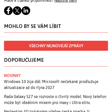
Máte k článku připomínku?
Napište nám
MOHLO BY SE VÁM LÍBIT
VŠECHNY NEJNOVĚJŠÍ ZPRÁVY
DOPORUČUJEME
NOVINKY
Windows 10 žije dál: Microsoft nečekaně prodlužuje
aktualizace až do října 2027
Řada Galaxy S27 se rozroste o čtvrtý model. Nový telefon
může být ideálním mixem pro masy i Ultra elitu
Nejlepším 3D tiskárnám vládne česká značka. V