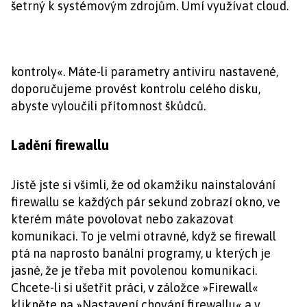
šetrný k systémovým zdrojům. Umí využívat cloud.
kontroly«. Máte-li parametry antiviru nastavené,
doporučujeme provést kontrolu celého disku,
abyste vyloučili přítomnost škůdců.
Ladění firewallu
Jistě jste si všimli, že od okamžiku nainstalování
firewallu se každých pár sekund zobrazí okno, ve
kterém máte povolovat nebo zakazovat
komunikaci. To je velmi otravné, když se firewall
ptá na naprosto banální programy, u kterých je
jasné, že je třeba mít povolenou komunikaci.
Chcete-li si ušetřit práci, v záložce »Firewall«
klikněte na »Nastavení chování firewallu« a v