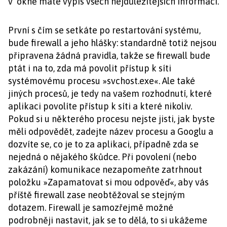
v okně máte výpis všech nejdůležitějších informací.
První s čím se setkáte po restartování systému,
bude firewall a jeho hlášky: standardně totiž nejsou
připravena žádná pravidla, takže se firewall bude
ptát i na to, zda má povolit přístup k síti
systémovému procesu »svchost.exe«. Ale také
jiných procesů, je tedy na vašem rozhodnutí, které
aplikaci povolíte přístup k síti a které nikoliv.
Pokud si u některého procesu nejste jisti, jak byste
měli odpovědět, zadejte název procesu a Googlu a
dozvíte se, co je to za aplikaci, případně zda se
nejedná o nějakého škůdce. Při povolení (nebo
zakázání) komunikace nezapomeňte zatrhnout
položku »Zapamatovat si mou odpověď«, aby vás
příště firewall zase neobtěžoval se stejným
dotazem. Firewall je samozřejmě možné
podrobněji nastavit, jak se to dělá, to si ukážeme