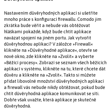
Nastavením důvěryhodných aplikací si ušetříte
mnoho práce s konfigurací firewallu. Comodo jim
zkrátka bude věřit a nebude vás obtěžovat
hláškami pokaždé, když bude chtít aplikace
navázat spojení na jiném portu. Jak vytvořit
důvěryhodnou aplikaci? V záložce »Firewall«
klikněte na »Důvěryhodné aplikace«, otevře se
nové okno, zde klikněte na »Zvolit« a vyberte
»Běžící procesy«. Zobrazí se seznam všech běžících
aplikací v systému, klikněte na tu, které chcete dát
důvěru a klikněte na »Zvolit«. Takto si můžete
přidat libovolné množství důvěryhodných aplikací
a firewall vás nebude nikdy obtěžovat, pokud bude
chtít důvěryhodná aplikace komunikovat se síti.
Dobře však uvažte, která aplikace je skutečně
důvěryhodná.