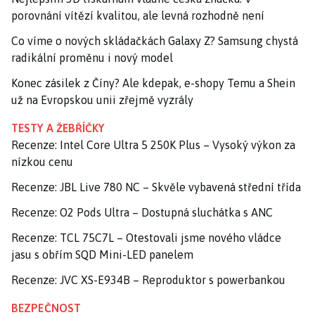
porovnání vítězí kvalitou, ale levná rozhodně není
Co víme o nových skládačkách Galaxy Z? Samsung chystá
radikální proměnu i nový model
Konec zásilek z Číny? Ale kdepak, e-shopy Temu a Shein
už na Evropskou unii zřejmě vyzrály
TESTY A ŽEBŘÍČKY
Recenze: Intel Core Ultra 5 250K Plus – Vysoký výkon za
nízkou cenu
Recenze: JBL Live 780 NC – Skvěle vybavená střední třída
Recenze: O2 Pods Ultra – Dostupná sluchátka s ANC
Recenze: TCL 75C7L – Otestovali jsme nového vládce
jasu s obřím SQD Mini-LED panelem
Recenze: JVC XS-E934B – Reproduktor s powerbankou
BEZPEČNOST