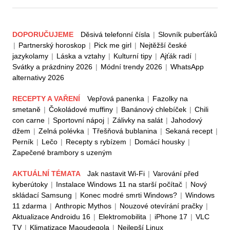
DOPORUČUJEME
Děsivá telefonní čísla
|
Slovník puberťáků
|
Partnerský horoskop
|
Pick me girl
|
Nejtěžší české
jazykolamy
|
Láska a vztahy
|
Kulturní tipy
|
Ajťák radí
|
Svátky a prázdniny 2026
|
Módní trendy 2026
|
WhatsApp
alternativy 2026
RECEPTY A VAŘENÍ
Vepřová panenka
|
Fazolky na
smetaně
|
Čokoládové muffiny
|
Banánový chlebíček
|
Chili
con carne
|
Sportovní nápoj
|
Zálivky na salát
|
Jahodový
džem
|
Zelná polévka
|
Třešňová bublanina
|
Sekaná recept
|
Perník
|
Lečo
|
Recepty s rybízem
|
Domácí housky
|
Zapečené brambory s uzeným
AKTUÁLNÍ TÉMATA
Jak nastavit Wi-Fi
|
Varování před
kyberútoky
|
Instalace Windows 11 na starší počítač
|
Nový
skládací Samsung
|
Konec modré smrti Windows?
|
Windows
11 zdarma
|
Anthropic Mythos
|
Nouzové otevírání pračky
|
Aktualizace Androidu 16
|
Elektromobilita
|
iPhone 17
|
VLC
TV
|
Klimatizace Maoudegola
|
Nejlepší Linux