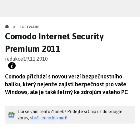
Přejít
k
hlavnímu
>
obsahu
SOFTWARE
Comodo Internet Security
Premium 2011
redakce
19.11.2010
Comodo přichází s novou verzí bezpečnostního
balíku, který nejenže zajistí bezpečnost pro vaše
Windows, ale je také šetrný ke zdrojům vašeho PC
Líbí se vám tento článek? Přidejte si Chip.cz do Google
zpráv,
stačí jedno kliknutí!