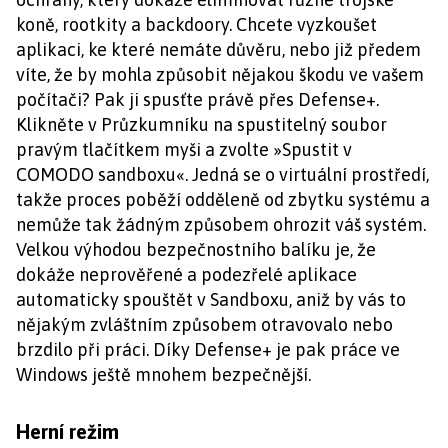
koně, rootkity a backdoory. Chcete vyzkoušet
aplikaci, ke které nemáte důvěru, nebo již předem
víte, že by mohla způsobit nějakou škodu ve vašem
počítači? Pak ji spusťte právě přes Defense+.
Klikněte v Průzkumníku na spustitelný soubor
pravým tlačítkem myši a zvolte »Spustit v
COMODO sandboxu«. Jedná se o virtuální prostředí,
takže proces poběží odděleně od zbytku systému a
nemůže tak žádným způsobem ohrozit váš systém.
Velkou výhodou bezpečnostního balíku je, že
dokáže neprověřené a podezřelé aplikace
automaticky spouštět v Sandboxu, aniž by vás to
nějakým zvláštním způsobem otravovalo nebo
brzdilo při práci. Díky Defense+ je pak práce ve
Windows ještě mnohem bezpečnější.
Herní režim