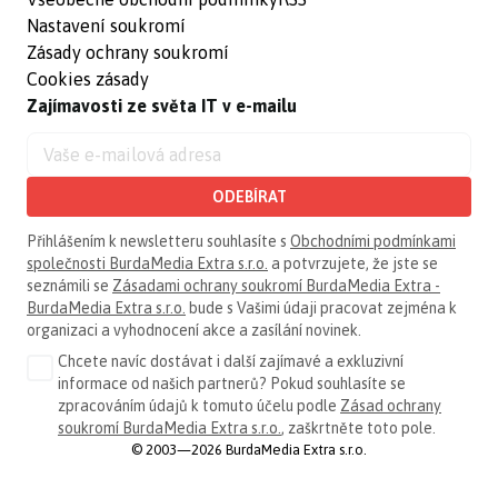
Nastavení soukromí
Zásady ochrany soukromí
Cookies zásady
Zajímavosti ze světa IT v e-mailu
ODEBÍRAT
Přihlášením k newsletteru souhlasíte s
Obchodními podmínkami
společnosti BurdaMedia Extra s.r.o.
a potvrzujete, že jste se
seznámili se
Zásadami ochrany soukromí BurdaMedia Extra -
BurdaMedia Extra s.r.o.
bude s Vašimi údaji pracovat zejména k
organizaci a vyhodnocení akce a zasílání novinek.
Chcete navíc dostávat i další zajímavé a exkluzivní
informace od našich partnerů? Pokud souhlasíte se
zpracováním údajů k tomuto účelu podle
Zásad ochrany
soukromí BurdaMedia Extra s.r.o.
, zaškrtněte toto pole.
© 2003—2026 BurdaMedia Extra s.r.o.