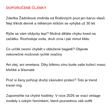
DOPORUČENÉ ČLÁNKY
Zdeňka Žádníková změnila od Rodinných pout jen barvu vlasů.
Nejí třikrát denně a některým éčkům se vyhýbá už 30 let
Rýže se vám vždycky lepí? Možná děláte chybu hned na
začátku. Rozhoduje voda, druh zrna i pár minut klidu
Co určitě nesmí chybět v obložené bagetě? Objevte
nekonečné možnosti rychlé svačiny
Ani olej, ani smetana: Díky bílému vínu bude vaše kuřecí maso
křehké a šťavnaté
Proč si ženy pořizují druhý zásnubní prsten? Toto je trend
travel ring
Zapomeňte na chytré hodinky: V roce 2026 se vrací vintage
modely s úzkým řemínkem, které pozvednou váš outfit