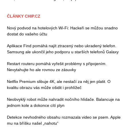
ČLÁNKY CHIP.CZ
Nový podvod na hotelových Wi-Fi: Hackeři se můžou snadno
dostat do vašeho účtu
Aplikace Find pomáhá najít ztracený nebo ukradený telefon.
Samsung ale ukončil jeho podporu u starších telefonů Galaxy
Restart routeru pomáhá vyřešit problémy s připojením.
Nevytahujte ho ale rovnou ze zásuvky
Netflix Premium slibuje 4K, ale nestačí za něj jen platit. O
kvalitu obrazu vás může ošidit i prohlížeč
Neobvyklý robot může nahradit nočního hlídače. Balancuje na
jednom kole a dokonce cítí plyn
Detekce nevhodného obsahu rozmazala video se psem. Apple
mu na bříšku našel „nahotu“