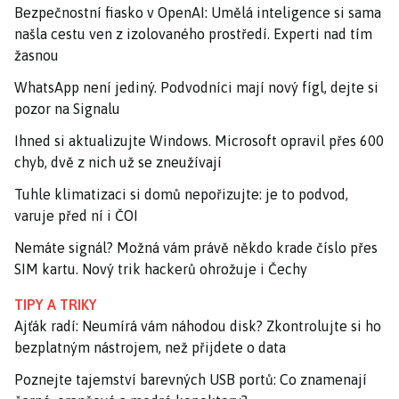
Bezpečnostní fiasko v OpenAI: Umělá inteligence si sama
našla cestu ven z izolovaného prostředí. Experti nad tím
žasnou
WhatsApp není jediný. Podvodníci mají nový fígl, dejte si
pozor na Signalu
Ihned si aktualizujte Windows. Microsoft opravil přes 600
chyb, dvě z nich už se zneužívají
Tuhle klimatizaci si domů nepořizujte: je to podvod,
varuje před ní i ČOI
Nemáte signál? Možná vám právě někdo krade číslo přes
SIM kartu. Nový trik hackerů ohrožuje i Čechy
TIPY A TRIKY
Ajťák radí: Neumírá vám náhodou disk? Zkontrolujte si ho
bezplatným nástrojem, než přijdete o data
Poznejte tajemství barevných USB portů: Co znamenají