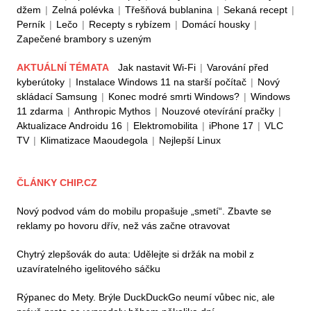
džem
|
Zelná polévka
|
Třešňová bublanina
|
Sekaná recept
|
Perník
|
Lečo
|
Recepty s rybízem
|
Domácí housky
|
Zapečené brambory s uzeným
AKTUÁLNÍ TÉMATA
Jak nastavit Wi-Fi
|
Varování před
kyberútoky
|
Instalace Windows 11 na starší počítač
|
Nový
skládací Samsung
|
Konec modré smrti Windows?
|
Windows
11 zdarma
|
Anthropic Mythos
|
Nouzové otevírání pračky
|
Aktualizace Androidu 16
|
Elektromobilita
|
iPhone 17
|
VLC
TV
|
Klimatizace Maoudegola
|
Nejlepší Linux
ČLÁNKY CHIP.CZ
Nový podvod vám do mobilu propašuje „smetí“. Zbavte se
reklamy po hovoru dřív, než vás začne otravovat
Chytrý zlepšovák do auta: Udělejte si držák na mobil z
uzavíratelného igelitového sáčku
Rýpanec do Mety. Brýle DuckDuckGo neumí vůbec nic, ale