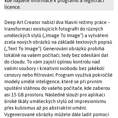
kde najdete informace k programu a registraci
licence.
Deep Art Creator nabízí dva hlavní režimy práce –
transformaci existujících fotografií do různých
uměleckých stylů („Image To Image“) a vytváření
zcela nových obrázků na základě textových popisů
(„Text To Image“). Generování obrázků probíhá
lokálně na vašem počítači, tedy bez odesílání dat
do cloudu. To vám zajistí úplnou kontrolu nad
vašimi soubory i kreativní svobodu bez jakékoli
cenzury nebo filtrování. Program využívá pokročilé
modely umělé inteligence, které se při prvním
spuštění stáhnou do vašeho počítače, kde zaberou
asi 15 GB prostoru. Následně slouží pro aplikaci
široké škály uměleckých stylů od impresionismu
přes kubismus až po abstraktní umění.
Vygenerované obrázky můžete dále ladit pomocí