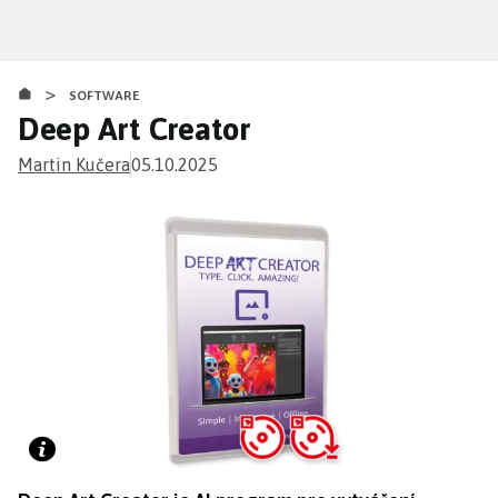
Přejít
k
hlavnímu
>
obsahu
SOFTWARE
Deep Art Creator
Martin Kučera
05.10.2025