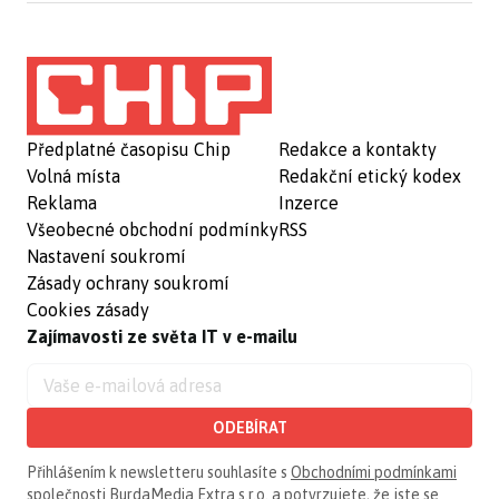
Předplatné časopisu Chip
Redakce a kontakty
Volná místa
Redakční etický kodex
Reklama
Inzerce
Všeobecné obchodní podmínky
RSS
Nastavení soukromí
Zásady ochrany soukromí
Cookies zásady
Zajímavosti ze světa IT v e-mailu
ODEBÍRAT
Přihlášením k newsletteru souhlasíte s
Obchodními podmínkami
společnosti BurdaMedia Extra s.r.o.
a potvrzujete, že jste se