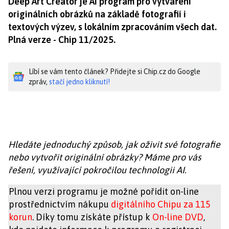
Deep Art Creator je AI program pro vytváření
originálních obrázků na základě fotografií i
textových výzev, s lokálním zpracováním všech dat.
Plná verze - Chip 11/2025.
Líbí se vám tento článek? Přidejte si Chip.cz do Google
zpráv,
stačí jedno kliknutí!
Hledáte jednoduchý způsob, jak oživit své fotografie
nebo vytvořit originální obrázky? Máme pro vás
řešení, využívající pokročilou technologii AI.
Plnou verzi programu je možné pořídit on-line
prostřednictvím nákupu
digitálního Chipu za 115
korun
. Díky tomu získáte přístup k
On-line DVD
,