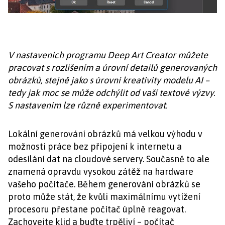
V nastaveních programu Deep Art Creator můžete
pracovat s rozlišením a úrovní detailů generovaných
obrázků, stejně jako s úrovní kreativity modelu AI –
tedy jak moc se může odchýlit od vaší textové výzvy.
S nastavením lze různě experimentovat.
Lokální generování obrázků má velkou výhodu v
možnosti práce bez připojení k internetu a
odesílání dat na cloudové servery. Současně to ale
znamená opravdu vysokou zátěž na hardware
vašeho počítače. Během generování obrázků se
proto může stát, že kvůli maximálnímu vytížení
procesoru přestane počítač úplně reagovat.
Zachovejte klid a buďte trpěliví – počítač