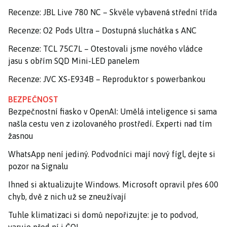
Recenze: JBL Live 780 NC – Skvěle vybavená střední třída
Recenze: O2 Pods Ultra – Dostupná sluchátka s ANC
Recenze: TCL 75C7L – Otestovali jsme nového vládce
jasu s obřím SQD Mini-LED panelem
Recenze: JVC XS-E934B – Reproduktor s powerbankou
BEZPEČNOST
Bezpečnostní fiasko v OpenAI: Umělá inteligence si sama
našla cestu ven z izolovaného prostředí. Experti nad tím
žasnou
WhatsApp není jediný. Podvodníci mají nový fígl, dejte si
pozor na Signalu
Ihned si aktualizujte Windows. Microsoft opravil přes 600
chyb, dvě z nich už se zneužívají
Tuhle klimatizaci si domů nepořizujte: je to podvod,