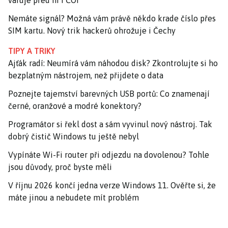
varuje před ní i ČOI
Nemáte signál? Možná vám právě někdo krade číslo přes
SIM kartu. Nový trik hackerů ohrožuje i Čechy
TIPY A TRIKY
Ajťák radí: Neumírá vám náhodou disk? Zkontrolujte si ho
bezplatným nástrojem, než přijdete o data
Poznejte tajemství barevných USB portů: Co znamenají
černé, oranžové a modré konektory?
Programátor si řekl dost a sám vyvinul nový nástroj. Tak
dobrý čistič Windows tu ještě nebyl
Vypínáte Wi-Fi router při odjezdu na dovolenou? Tohle
jsou důvody, proč byste měli
V říjnu 2026 končí jedna verze Windows 11. Ověřte si, že
máte jinou a nebudete mít problém