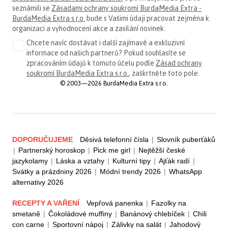
seznámili se
Zásadami ochrany soukromí BurdaMedia Extra -
BurdaMedia Extra s.r.o.
bude s Vašimi údaji pracovat zejména k
organizaci a vyhodnocení akce a zasílání novinek.
Chcete navíc dostávat i další zajímavé a exkluzivní
informace od našich partnerů? Pokud souhlasíte se
zpracováním údajů k tomuto účelu podle
Zásad ochrany
soukromí BurdaMedia Extra s.r.o.
, zaškrtněte toto pole.
© 2003—2026 BurdaMedia Extra s.r.o.
DOPORUČUJEME
Děsivá telefonní čísla
|
Slovník puberťáků
|
Partnerský horoskop
|
Pick me girl
|
Nejtěžší české
jazykolamy
|
Láska a vztahy
|
Kulturní tipy
|
Ajťák radí
|
Svátky a prázdniny 2026
|
Módní trendy 2026
|
WhatsApp
alternativy 2026
RECEPTY A VAŘENÍ
Vepřová panenka
|
Fazolky na
smetaně
|
Čokoládové muffiny
|
Banánový chlebíček
|
Chili
con carne
|
Sportovní nápoj
|
Zálivky na salát
|
Jahodový