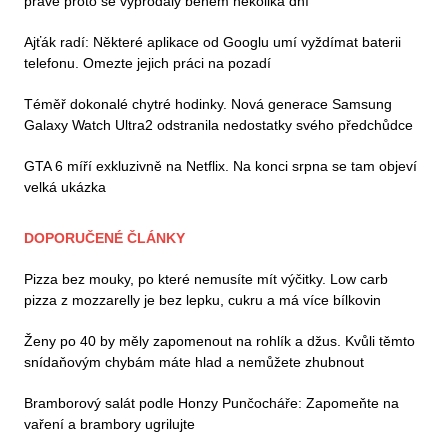
právě proto se vyprodaly během několika dní
Ajťák radí: Některé aplikace od Googlu umí vyždímat baterii
telefonu. Omezte jejich práci na pozadí
Téměř dokonalé chytré hodinky. Nová generace Samsung
Galaxy Watch Ultra2 odstranila nedostatky svého předchůdce
GTA 6 míří exkluzivně na Netflix. Na konci srpna se tam objeví
velká ukázka
DOPORUČENÉ ČLÁNKY
Pizza bez mouky, po které nemusíte mít výčitky. Low carb
pizza z mozzarelly je bez lepku, cukru a má více bílkovin
Ženy po 40 by měly zapomenout na rohlík a džus. Kvůli těmto
snídaňovým chybám máte hlad a nemůžete zhubnout
Bramborový salát podle Honzy Punčocháře: Zapomeňte na
vaření a brambory ugrilujte