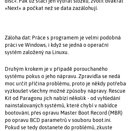
disc«. Pak už stačí jen vybrat složku, zvolit dvakrát
»Next« a počkat než se data zazálohují.
Záloha dat: Práce s programem je velmi podobná
práci ve Windows, i když se jedná o operační
systém založený na Linuxu.
Druhým krokem je v případě porouchaného
systému pokus o jeho nápravu. Zpravidla se nedá
moc určit příčina problému, proto je někdy potřeba
vyzkoušet všechny možné způsoby nápravy. Rescue
Kit od Paragonu jich nabízí několik - od vyhledání
nainstalovaných systémů, které chybí v nabídce
bootování, přes opravu Master Boot Record (MBR)
po opravu BCD parametrů v souboru boot.ini.
Pokud se tedy dostanete do problémů, zkuste