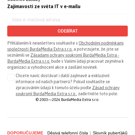
Zajímavosti ze světa IT v e-mailu
ODEBÍRAT
Přihlášením k newsletteru souhlasíte s
Obchodními podmínkami
společnosti BurdaMedia Extra s.r.o.
a potvrzujete, že jste se
seznámili se
Zásadami ochrany soukromí BurdaMedia Extra -
BurdaMedia Extra s.r.o.
bude s Vašimi údaji pracovat zejména k
organizaci a vyhodnocení akce a zasílání novinek.
Chcete navíc dostávat i další zajímavé a exkluzivní
informace od našich partnerů? Pokud souhlasíte se
zpracováním údajů k tomuto účelu podle
Zásad ochrany
soukromí BurdaMedia Extra s.r.o.
, zaškrtněte toto pole.
© 2003—2026 BurdaMedia Extra s.r.o.
DOPORUČUJEME
Děsivá telefonní čísla
|
Slovník puberťáků