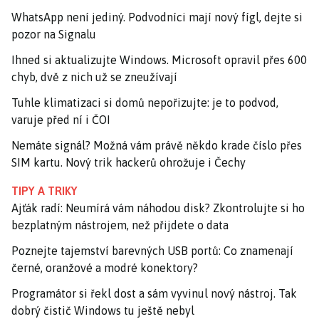
WhatsApp není jediný. Podvodníci mají nový fígl, dejte si
pozor na Signalu
Ihned si aktualizujte Windows. Microsoft opravil přes 600
chyb, dvě z nich už se zneužívají
Tuhle klimatizaci si domů nepořizujte: je to podvod,
varuje před ní i ČOI
Nemáte signál? Možná vám právě někdo krade číslo přes
SIM kartu. Nový trik hackerů ohrožuje i Čechy
TIPY A TRIKY
Ajťák radí: Neumírá vám náhodou disk? Zkontrolujte si ho
bezplatným nástrojem, než přijdete o data
Poznejte tajemství barevných USB portů: Co znamenají
černé, oranžové a modré konektory?
Programátor si řekl dost a sám vyvinul nový nástroj. Tak
dobrý čistič Windows tu ještě nebyl