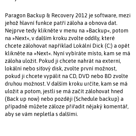
Paragon Backup & Recovery 2012 je software, mezi
jehož hlavní funkce patří záloha a obnova dat.
Nejprve tedy klikněte v menu na »Backup«, potom
na »Next«, v dalším kroku zvolte oddíly, které
chcete zálohovat například Lokální Dick (C:) a opět
klikněte na »Next«. Nyní vybíráte místo, kam se má
záloha uložit. Pokud ji chcete nahrát na externí,
lokální nebo síťový disk, zvolte první možnost,
pokud ji chcete vypálit na CD, DVD nebo BD zvolte
druhou možnost. V dalším kroku určíte, kam se má
uložit a potom, jestli se má začít zálohovat hned
(Back up now) nebo později (Schedule backup) a
případně můžete záloze přiřadit nějaký komentář,
aby se vám nepletla s dalšími.