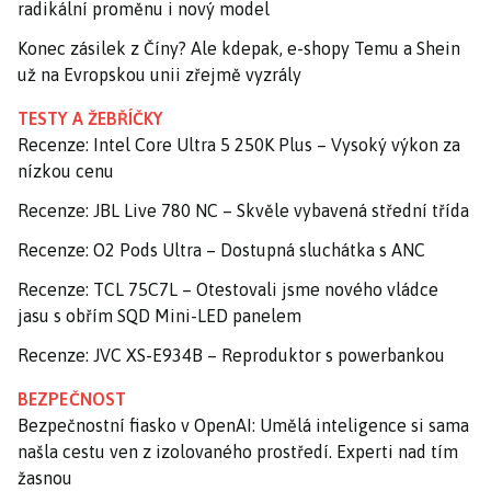
radikální proměnu i nový model
Konec zásilek z Číny? Ale kdepak, e-shopy Temu a Shein
už na Evropskou unii zřejmě vyzrály
TESTY A ŽEBŘÍČKY
Recenze: Intel Core Ultra 5 250K Plus – Vysoký výkon za
nízkou cenu
Recenze: JBL Live 780 NC – Skvěle vybavená střední třída
Recenze: O2 Pods Ultra – Dostupná sluchátka s ANC
Recenze: TCL 75C7L – Otestovali jsme nového vládce
jasu s obřím SQD Mini-LED panelem
Recenze: JVC XS-E934B – Reproduktor s powerbankou
BEZPEČNOST
Bezpečnostní fiasko v OpenAI: Umělá inteligence si sama
našla cestu ven z izolovaného prostředí. Experti nad tím
žasnou