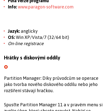
Plná verze programu
Info:
www.paragon-software.com
Jazyk:
anglicky
OS:
Win XP/Vista/7 (32/64 bit)
On-line registrace
Hrátky s diskovými oddíly
Partition Manager: Díky průvodcům se operace
jako tvorba nového diskového oddílu nebo jeho
rozšíření stávají hračkou.
Spusťte Partition Manager 11 a v pravém menu si
zvolte úkon, který chcete provést. Nabízí se