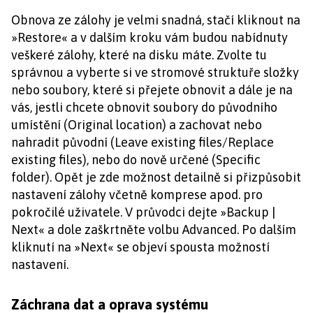
Obnova ze zálohy je velmi snadná, stačí kliknout na
»Restore« a v dalším kroku vám budou nabídnuty
veškeré zálohy, které na disku máte. Zvolte tu
správnou a vyberte si ve stromové struktuře složky
nebo soubory, které si přejete obnovit a dále je na
vás, jestli chcete obnovit soubory do původního
umístění (Original location) a zachovat nebo
nahradit původní (Leave existing files/Replace
existing files), nebo do nově určené (Specific
folder). Opět je zde možnost detailně si přizpůsobit
nastavení zálohy včetně komprese apod. pro
pokročilé uživatele. V průvodci dejte »Backup |
Next« a dole zaškrtněte volbu Advanced. Po dalším
kliknutí na »Next« se objeví spousta možností
nastavení.
Záchrana dat a oprava systému