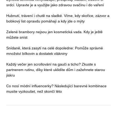
srdci. Upravte je a využijte jako zdravou svačinu i do vaření
Hubnutí, trávení i chutě na sladké. Víme, kdy skořice, zázvor a
bobkový list opravdu pomáhají a kdy jde o mýty
Zelené brambory nejsou jen kosmetická vada. Kdy je ještě
můžete sníst
Snídaně, která zasytí na celé dopoledne: Pomůže správné
množství bílkovin a dostatek vlákniny
Každý večer jen scrollování na gauči a ticho? Zkuste s
partnerem rutinu, díky které uklidíte dům i zažehnete starou
jiskru
Co nosí módní influencerky? Následující barevné kombinace
musíte vyzkoušet, než skončí léto