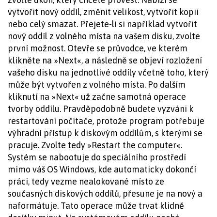
vytvořit nový oddíl, změnit velikost, vytvořit kopii
nebo celý smazat. Přejete-li si například vytvořit
nový oddíl z volného místa na vašem disku, zvolte
první možnost. Otevře se průvodce, ve kterém
klikněte na »Next«, a následně se objeví rozložení
vašeho disku na jednotlivé oddíly včetně toho, který
může být vytvořen z volného místa. Po dalším
kliknutí na »Next« už začne samotná operace
tvorby oddílu. Pravděpodobně budete vyzváni k
restartování počítače, protože program potřebuje
výhradní přístup k diskovým oddílům, s kterými se
pracuje. Zvolte tedy »Restart the computer«.
Systém se nabootuje do speciálního prostředí
mimo váš OS Windows, kde automaticky dokončí
práci, tedy vezme nealokované místo ze
současných diskových oddílů, přesune je na nový a
naformátuje. Tato operace může trvat klidně