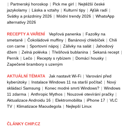
|
Partnerský horoskop
|
Pick me girl
|
Nejtěžší české
jazykolamy
|
Láska a vztahy
|
Kulturní tipy
|
Ajťák radí
|
Svátky a prázdniny 2026
|
Módní trendy 2026
|
WhatsApp
alternativy 2026
RECEPTY A VAŘENÍ
Vepřová panenka
|
Fazolky na
smetaně
|
Čokoládové muffiny
|
Banánový chlebíček
|
Chili
con carne
|
Sportovní nápoj
|
Zálivky na salát
|
Jahodový
džem
|
Zelná polévka
|
Třešňová bublanina
|
Sekaná recept
|
Perník
|
Lečo
|
Recepty s rybízem
|
Domácí housky
|
Zapečené brambory s uzeným
AKTUÁLNÍ TÉMATA
Jak nastavit Wi-Fi
|
Varování před
kyberútoky
|
Instalace Windows 11 na starší počítač
|
Nový
skládací Samsung
|
Konec modré smrti Windows?
|
Windows
11 zdarma
|
Anthropic Mythos
|
Nouzové otevírání pračky
|
Aktualizace Androidu 16
|
Elektromobilita
|
iPhone 17
|
VLC
TV
|
Klimatizace Maoudegola
|
Nejlepší Linux
ČLÁNKY CHIP.CZ