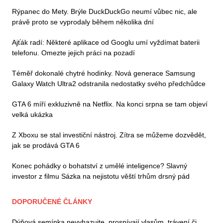
Rýpanec do Mety. Brýle DuckDuckGo neumí vůbec nic, ale
právě proto se vyprodaly během několika dní
Ajťák radí: Některé aplikace od Googlu umí vyždímat baterii
telefonu. Omezte jejich práci na pozadí
Téměř dokonalé chytré hodinky. Nová generace Samsung
Galaxy Watch Ultra2 odstranila nedostatky svého předchůdce
GTA 6 míří exkluzivně na Netflix. Na konci srpna se tam objeví
velká ukázka
Z Xboxu se stal investiční nástroj. Zítra se můžeme dozvědět,
jak se prodává GTA 6
Konec pohádky o bohatství z umělé inteligence? Slavný
investor z filmu Sázka na nejistotu věští trhům drsný pád
DOPORUČENÉ ČLÁNKY
Dýňová semínka nevyhazujte, prospívají vlasům, trávení či