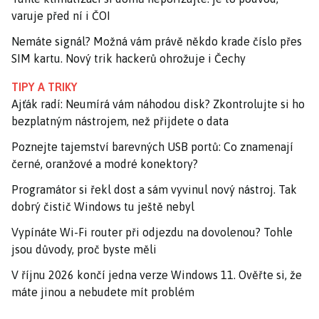
varuje před ní i ČOI
Nemáte signál? Možná vám právě někdo krade číslo přes
SIM kartu. Nový trik hackerů ohrožuje i Čechy
TIPY A TRIKY
Ajťák radí: Neumírá vám náhodou disk? Zkontrolujte si ho
bezplatným nástrojem, než přijdete o data
Poznejte tajemství barevných USB portů: Co znamenají
černé, oranžové a modré konektory?
Programátor si řekl dost a sám vyvinul nový nástroj. Tak
dobrý čistič Windows tu ještě nebyl
Vypínáte Wi-Fi router při odjezdu na dovolenou? Tohle
jsou důvody, proč byste měli
V říjnu 2026 končí jedna verze Windows 11. Ověřte si, že
máte jinou a nebudete mít problém