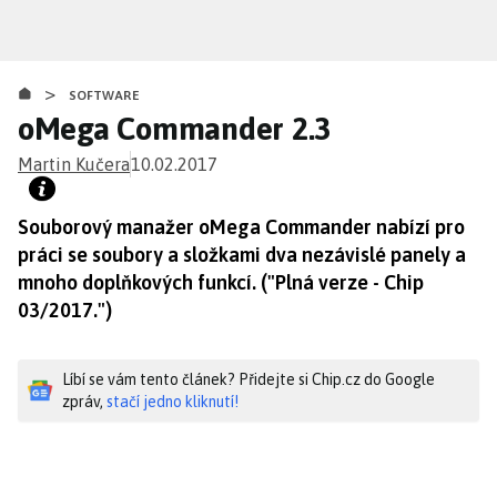
Přejít
k
hlavnímu
>
obsahu
SOFTWARE
oMega Commander 2.3
Martin Kučera
10.02.2017
Souborový manažer oMega Commander nabízí pro
práci se soubory a složkami dva nezávislé panely a
mnoho doplňkových funkcí. ("Plná verze - Chip
03/2017.")
Líbí se vám tento článek? Přidejte si Chip.cz do Google
zpráv,
stačí jedno kliknutí!