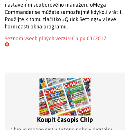
nastavením souborového manažeru oMega
Commander se můžete samozřejmě kdykoli vrátit.
Použijte k tomu tlačítko »Quick Settings« v levé
horní části okna programu.
Seznam všech plných verzí v Chipu 03/2017.
Koupit časopis Chip
Chip je možné číst v tištěné nebo v digitální