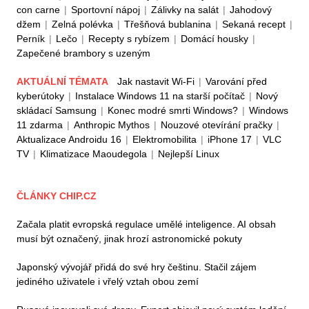
con carne
|
Sportovní nápoj
|
Zálivky na salát
|
Jahodový
džem
|
Zelná polévka
|
Třešňová bublanina
|
Sekaná recept
|
Perník
|
Lečo
|
Recepty s rybízem
|
Domácí housky
|
Zapečené brambory s uzeným
AKTUÁLNÍ TÉMATA
Jak nastavit Wi-Fi
|
Varování před
kyberútoky
|
Instalace Windows 11 na starší počítač
|
Nový
skládací Samsung
|
Konec modré smrti Windows?
|
Windows
11 zdarma
|
Anthropic Mythos
|
Nouzové otevírání pračky
|
Aktualizace Androidu 16
|
Elektromobilita
|
iPhone 17
|
VLC
TV
|
Klimatizace Maoudegola
|
Nejlepší Linux
ČLÁNKY CHIP.CZ
Začala platit evropská regulace umělé inteligence. AI obsah
musí být označený, jinak hrozí astronomické pokuty
Japonský vývojář přidá do své hry češtinu. Stačil zájem
jediného uživatele i vřelý vztah obou zemí