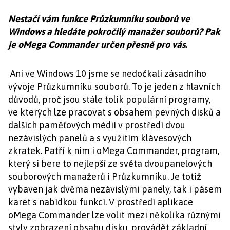
Nestačí vám funkce Průzkumníku souborů ve
Windows a hledáte pokročilý manažer souborů? Pak
je oMega Commander určen přesně pro vás.
Ani ve Windows 10 jsme se nedočkali zásadního
vývoje Průzkumníku souborů. To je jeden z hlavních
důvodů, proč jsou stále tolik populární programy,
ve kterých lze pracovat s obsahem pevných disků a
dalších paměťových médií v prostředí dvou
nezávislých panelů a s využitím klávesových
zkratek. Patří k nim i oMega Commander, program,
který si bere to nejlepší ze světa dvoupanelových
souborových manažerů i Průzkumníku. Je totiž
vybaven jak dvěma nezávislými panely, tak i pásem
karet s nabídkou funkcí. V prostředí aplikace
oMega Commander lze volit mezi několika různými
styly zobrazení obsahu disku, provádět základní