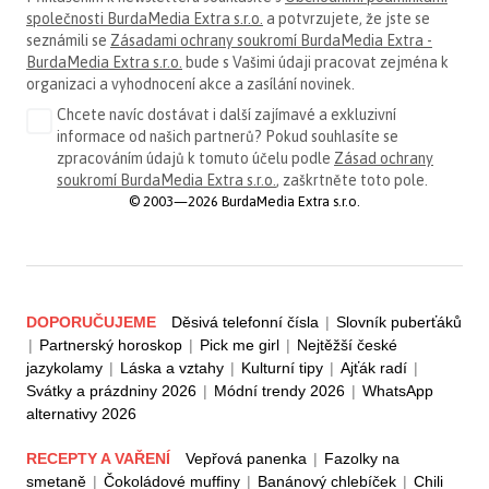
společnosti BurdaMedia Extra s.r.o.
a potvrzujete, že jste se
seznámili se
Zásadami ochrany soukromí BurdaMedia Extra -
BurdaMedia Extra s.r.o.
bude s Vašimi údaji pracovat zejména k
organizaci a vyhodnocení akce a zasílání novinek.
Chcete navíc dostávat i další zajímavé a exkluzivní
informace od našich partnerů? Pokud souhlasíte se
zpracováním údajů k tomuto účelu podle
Zásad ochrany
soukromí BurdaMedia Extra s.r.o.
, zaškrtněte toto pole.
© 2003—2026 BurdaMedia Extra s.r.o.
DOPORUČUJEME
Děsivá telefonní čísla
|
Slovník puberťáků
|
Partnerský horoskop
|
Pick me girl
|
Nejtěžší české
jazykolamy
|
Láska a vztahy
|
Kulturní tipy
|
Ajťák radí
|
Svátky a prázdniny 2026
|
Módní trendy 2026
|
WhatsApp
alternativy 2026
RECEPTY A VAŘENÍ
Vepřová panenka
|
Fazolky na
smetaně
|
Čokoládové muffiny
|
Banánový chlebíček
|
Chili