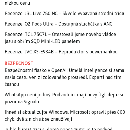
nízkou cenu
Recenze: JBL Live 780 NC – Skvěle vybavená střední třída
Recenze: O2 Pods Ultra – Dostupná sluchátka s ANC
Recenze: TCL 75C7L – Otestovali jsme nového vládce
jasu s obřím SQD Mini-LED panelem
Recenze: JVC XS-E934B – Reproduktor s powerbankou
BEZPEČNOST
Bezpečnostní fiasko v OpenAI: Umělá inteligence si sama
našla cestu ven z izolovaného prostředí. Experti nad tím
žasnou
WhatsApp není jediný. Podvodníci mají nový fígl, dejte si
pozor na Signalu
Ihned si aktualizujte Windows. Microsoft opravil přes 600
chyb, dvě z nich už se zneužívají
Tuhle klimatizaci si domů nepořizujte: je to podvod,