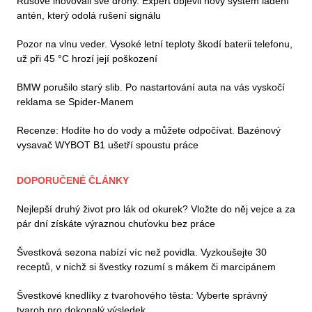
Rusové inovovali své drony. Expert objevil nový systém ladění
antén, který odolá rušení signálu
Pozor na vlnu veder. Vysoké letní teploty škodí baterii telefonu,
už při 45 °C hrozí její poškození
BMW porušilo starý slib. Po nastartování auta na vás vyskočí
reklama se Spider-Manem
Recenze: Hodíte ho do vody a můžete odpočívat. Bazénový
vysavač WYBOT B1 ušetří spoustu práce
DOPORUČENÉ ČLÁNKY
Nejlepší druhý život pro lák od okurek? Vložte do něj vejce a za
pár dní získáte výraznou chuťovku bez práce
Švestková sezona nabízí víc než povidla. Vyzkoušejte 30
receptů, v nichž si švestky rozumí s mákem či marcipánem
Švestkové knedlíky z tvarohového těsta: Vyberte správný
tvaroh pro dokonalý výsledek