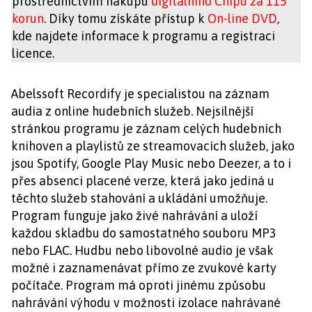
prostřednictvím nákupu
digitálního Chipu za 115
korun
. Díky tomu získáte přístup k
On-line DVD
,
kde najdete informace k programu a registraci
licence.
Abelssoft Recordify je specialistou na záznam
audia z online hudebních služeb. Nejsilnější
stránkou programu je záznam celých hudebních
knihoven a playlistů ze streamovacích služeb, jako
jsou Spotify, Google Play Music nebo Deezer, a to i
přes absenci placené verze, která jako jediná u
těchto služeb stahování a ukládání umožňuje.
Program funguje jako živé nahrávání a uloží
každou skladbu do samostatného souboru MP3
nebo FLAC. Hudbu nebo libovolné audio je však
možné i zaznamenávat přímo ze zvukové karty
počítače. Program má oproti jinému způsobu
nahrávání výhodu v možnosti izolace nahrávané