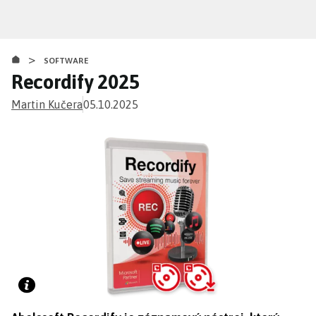
Přejít
k
hlavnímu
>
obsahu
SOFTWARE
Recordify 2025
Martin Kučera
05.10.2025