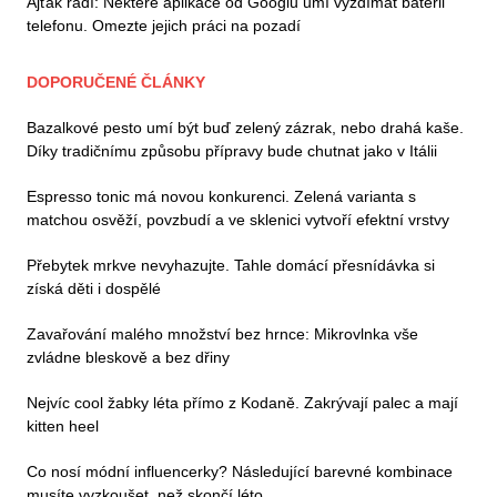
Ajťák radí: Některé aplikace od Googlu umí vyždímat baterii
telefonu. Omezte jejich práci na pozadí
DOPORUČENÉ ČLÁNKY
Bazalkové pesto umí být buď zelený zázrak, nebo drahá kaše.
Díky tradičnímu způsobu přípravy bude chutnat jako v Itálii
Espresso tonic má novou konkurenci. Zelená varianta s
matchou osvěží, povzbudí a ve sklenici vytvoří efektní vrstvy
Přebytek mrkve nevyhazujte. Tahle domácí přesnídávka si
získá děti i dospělé
Zavařování malého množství bez hrnce: Mikrovlnka vše
zvládne bleskově a bez dřiny
Nejvíc cool žabky léta přímo z Kodaně. Zakrývají palec a mají
kitten heel
Co nosí módní influencerky? Následující barevné kombinace
musíte vyzkoušet, než skončí léto