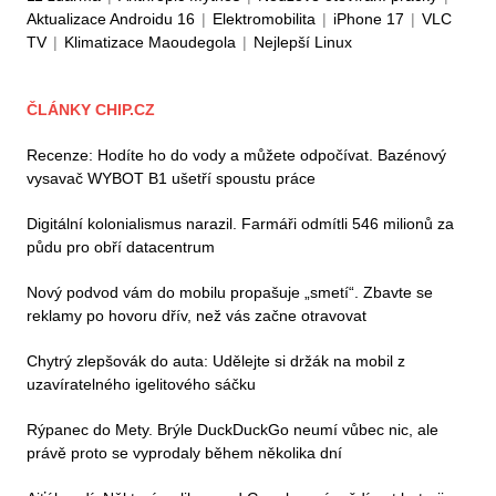
Aktualizace Androidu 16
|
Elektromobilita
|
iPhone 17
|
VLC
TV
|
Klimatizace Maoudegola
|
Nejlepší Linux
ČLÁNKY CHIP.CZ
Recenze: Hodíte ho do vody a můžete odpočívat. Bazénový
vysavač WYBOT B1 ušetří spoustu práce
Digitální kolonialismus narazil. Farmáři odmítli 546 milionů za
půdu pro obří datacentrum
Nový podvod vám do mobilu propašuje „smetí“. Zbavte se
reklamy po hovoru dřív, než vás začne otravovat
Chytrý zlepšovák do auta: Udělejte si držák na mobil z
uzavíratelného igelitového sáčku
Rýpanec do Mety. Brýle DuckDuckGo neumí vůbec nic, ale
právě proto se vyprodaly během několika dní