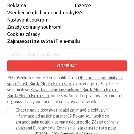
Reklama
Inzerce
Všeobecné obchodní podmínky
RSS
Nastavení soukromí
Zásady ochrany soukromí
Cookies zásady
Zajímavosti ze světa IT v e-mailu
ODEBÍRAT
Přihlášením k newsletteru souhlasíte s
Obchodními podmínkami
společnosti BurdaMedia Extra s.r.o.
a potvrzujete, že jste se
seznámili se
Zásadami ochrany soukromí BurdaMedia Extra -
BurdaMedia Extra s.r.o.
bude s Vašimi údaji pracovat zejména k
organizaci a vyhodnocení akce a zasílání novinek.
Chcete navíc dostávat i další zajímavé a exkluzivní
informace od našich partnerů? Pokud souhlasíte se
zpracováním údajů k tomuto účelu podle
Zásad ochrany
soukromí BurdaMedia Extra s.r.o.
, zaškrtněte toto pole.
© 2003—2026 BurdaMedia Extra s.r.o.