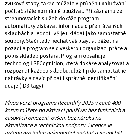
zvukové stopy, takže můžete v průběhu nahrávání
počítač stále normálně používat. Při záznamu ze
streamovacích služeb dokáže program
automaticky získávat informace o přehrávaných
skladbách a jednotlivě je ukládat jako samostatné
soubory. Stačí tedy nechat váš playlist běžet na
pozadí a program se o veškerou organizaci práce a
popis skladeb postará. Program obsahuje
technologii RECognition, která dokáže analyzovat a
rozpoznat každou skladbu, uložit ji do samostatné
nahrávky a navíc přidat i správné identifikační
údaje (ID3 tagy).
Plnou verzi programu Recordify 2025 v ceně 400
korun můžete po aktivaci používat bez funkčních a
časových omezení, ovšem bez nároku na
aktualizace a technickou podporu. Licence je
určena pro jeden nekomerční počítač a nesmí být