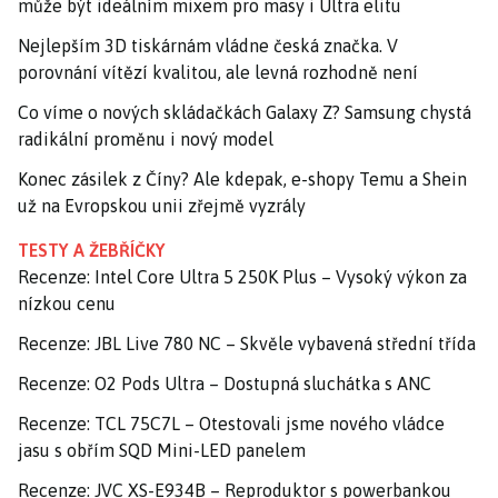
může být ideálním mixem pro masy i Ultra elitu
Nejlepším 3D tiskárnám vládne česká značka. V
porovnání vítězí kvalitou, ale levná rozhodně není
Co víme o nových skládačkách Galaxy Z? Samsung chystá
radikální proměnu i nový model
Konec zásilek z Číny? Ale kdepak, e-shopy Temu a Shein
už na Evropskou unii zřejmě vyzrály
TESTY A ŽEBŘÍČKY
Recenze: Intel Core Ultra 5 250K Plus – Vysoký výkon za
nízkou cenu
Recenze: JBL Live 780 NC – Skvěle vybavená střední třída
Recenze: O2 Pods Ultra – Dostupná sluchátka s ANC
Recenze: TCL 75C7L – Otestovali jsme nového vládce
jasu s obřím SQD Mini-LED panelem
Recenze: JVC XS-E934B – Reproduktor s powerbankou