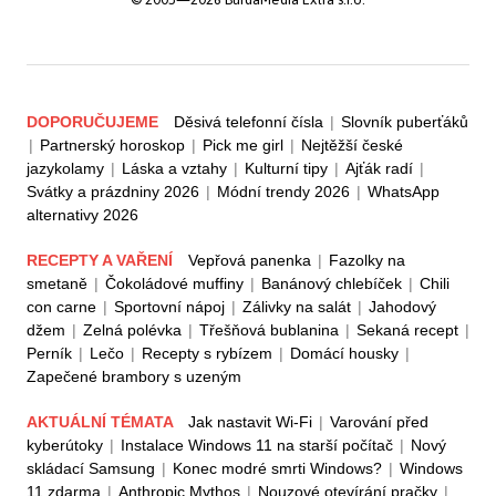
DOPORUČUJEME
Děsivá telefonní čísla
|
Slovník puberťáků
|
Partnerský horoskop
|
Pick me girl
|
Nejtěžší české
jazykolamy
|
Láska a vztahy
|
Kulturní tipy
|
Ajťák radí
|
Svátky a prázdniny 2026
|
Módní trendy 2026
|
WhatsApp
alternativy 2026
RECEPTY A VAŘENÍ
Vepřová panenka
|
Fazolky na
smetaně
|
Čokoládové muffiny
|
Banánový chlebíček
|
Chili
con carne
|
Sportovní nápoj
|
Zálivky na salát
|
Jahodový
džem
|
Zelná polévka
|
Třešňová bublanina
|
Sekaná recept
|
Perník
|
Lečo
|
Recepty s rybízem
|
Domácí housky
|
Zapečené brambory s uzeným
AKTUÁLNÍ TÉMATA
Jak nastavit Wi-Fi
|
Varování před
kyberútoky
|
Instalace Windows 11 na starší počítač
|
Nový
skládací Samsung
|
Konec modré smrti Windows?
|
Windows
11 zdarma
|
Anthropic Mythos
|
Nouzové otevírání pračky
|