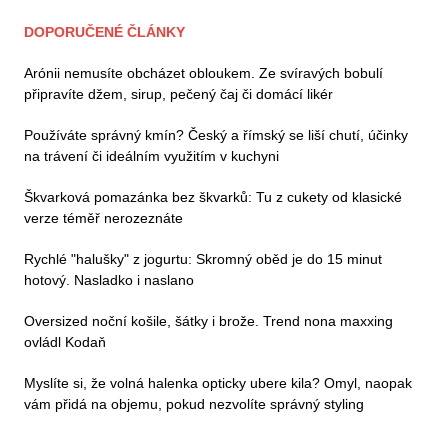
DOPORUČENÉ ČLÁNKY
Arónii nemusíte obcházet obloukem. Ze svíravých bobulí
připravíte džem, sirup, pečený čaj či domácí likér
Používáte správný kmín? Český a římský se liší chutí, účinky
na trávení či ideálním využitím v kuchyni
Škvarková pomazánka bez škvarků: Tu z cukety od klasické
verze téměř nerozeznáte
Rychlé "halušky" z jogurtu: Skromný oběd je do 15 minut
hotový. Nasladko i naslano
Oversized noční košile, šátky i brože. Trend nona maxxing
ovládl Kodaň
Myslíte si, že volná halenka opticky ubere kila? Omyl, naopak
vám přidá na objemu, pokud nezvolíte správný styling