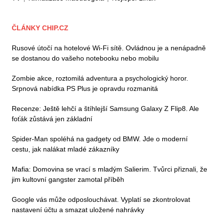
ČLÁNKY CHIP.CZ
Rusové útočí na hotelové Wi-Fi sítě. Ovládnou je a nenápadně
se dostanou do vašeho notebooku nebo mobilu
Zombie akce, roztomilá adventura a psychologický horor.
Srpnová nabídka PS Plus je opravdu rozmanitá
Recenze: Ještě lehčí a štíhlejší Samsung Galaxy Z Flip8. Ale
foťák zůstává jen základní
Spider-Man spoléhá na gadgety od BMW. Jde o moderní
cestu, jak nalákat mladé zákazníky
Mafia: Domovina se vrací s mladým Salierim. Tvůrci přiznali, že
jim kultovní gangster zamotal příběh
Google vás může odposlouchávat. Vyplatí se zkontrolovat
nastavení účtu a smazat uložené nahrávky