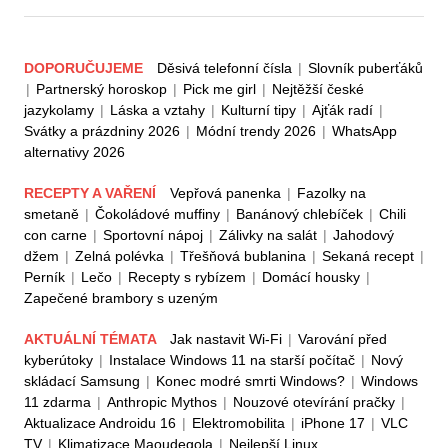
DOPORUČUJEME
Děsivá telefonní čísla
|
Slovník puberťáků
|
Partnerský horoskop
|
Pick me girl
|
Nejtěžší české
jazykolamy
|
Láska a vztahy
|
Kulturní tipy
|
Ajťák radí
|
Svátky a prázdniny 2026
|
Módní trendy 2026
|
WhatsApp
alternativy 2026
RECEPTY A VAŘENÍ
Vepřová panenka
|
Fazolky na
smetaně
|
Čokoládové muffiny
|
Banánový chlebíček
|
Chili
con carne
|
Sportovní nápoj
|
Zálivky na salát
|
Jahodový
džem
|
Zelná polévka
|
Třešňová bublanina
|
Sekaná recept
|
Perník
|
Lečo
|
Recepty s rybízem
|
Domácí housky
|
Zapečené brambory s uzeným
AKTUÁLNÍ TÉMATA
Jak nastavit Wi-Fi
|
Varování před
kyberútoky
|
Instalace Windows 11 na starší počítač
|
Nový
skládací Samsung
|
Konec modré smrti Windows?
|
Windows
11 zdarma
|
Anthropic Mythos
|
Nouzové otevírání pračky
|
Aktualizace Androidu 16
|
Elektromobilita
|
iPhone 17
|
VLC
TV
|
Klimatizace Maoudegola
|
Nejlepší Linux