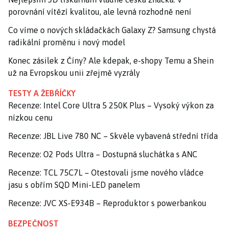
porovnání vítězí kvalitou, ale levná rozhodně není
Co víme o nových skládačkách Galaxy Z? Samsung chystá
radikální proměnu i nový model
Konec zásilek z Číny? Ale kdepak, e-shopy Temu a Shein
už na Evropskou unii zřejmě vyzrály
TESTY A ŽEBŘÍČKY
Recenze: Intel Core Ultra 5 250K Plus – Vysoký výkon za
nízkou cenu
Recenze: JBL Live 780 NC – Skvěle vybavená střední třída
Recenze: O2 Pods Ultra – Dostupná sluchátka s ANC
Recenze: TCL 75C7L – Otestovali jsme nového vládce
jasu s obřím SQD Mini-LED panelem
Recenze: JVC XS-E934B – Reproduktor s powerbankou
BEZPEČNOST