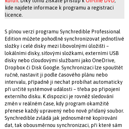
korun
. Díky tomu získáte přístup k
On-line DVD
,
kde najdete informace k programu a registraci
licence.
S plnou verzí programu Synchredible Professional
Edition můžete pohodlně synchronizovat jednotlivé
složky i celé disky mezi libovolnými úložišti –
lokálními disky, síťovými složkami, externími USB
disky nebo cloudovými službami jako OneDrive,
Dropbox či Disk Google. Synchronizaci lze spouštět
ručně, nastavit ji podle časového plánu nebo
intervalu, případně ji nechat probíhat automaticky
při určité systémové události – třeba po připojení
externího disku. K dispozici je rovněž sledování
změn v reálném čase, kdy program okamžitě
přenese každý upravený nebo nově přidaný soubor.
Synchredible zvládá jak jednosměrné kopírování
dat, tak obousměrnou synchronizaci, při které sám