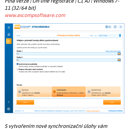
Plná verze | On-line registrace | ČJ, AJ | Windows 7-
11 (32/64 bit)
www.ascompsoftware.com
S vytvořením nové synchronizační úlohy vám