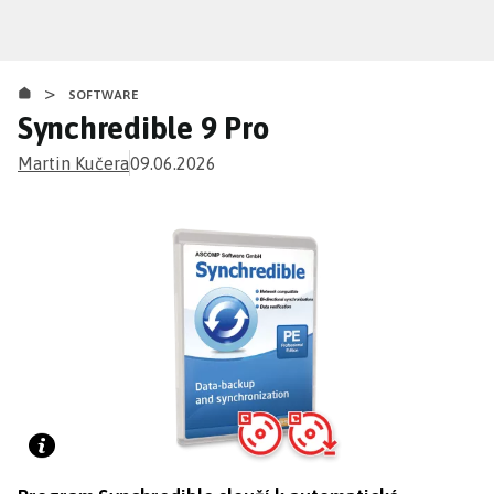
Přejít
k
hlavnímu
>
obsahu
SOFTWARE
Synchredible 9 Pro
Martin Kučera
09.06.2026