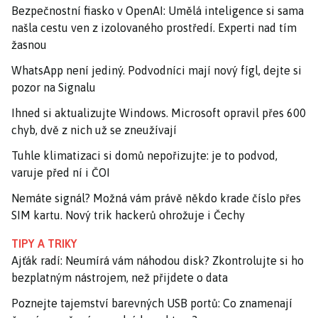
Bezpečnostní fiasko v OpenAI: Umělá inteligence si sama
našla cestu ven z izolovaného prostředí. Experti nad tím
žasnou
WhatsApp není jediný. Podvodníci mají nový fígl, dejte si
pozor na Signalu
Ihned si aktualizujte Windows. Microsoft opravil přes 600
chyb, dvě z nich už se zneužívají
Tuhle klimatizaci si domů nepořizujte: je to podvod,
varuje před ní i ČOI
Nemáte signál? Možná vám právě někdo krade číslo přes
SIM kartu. Nový trik hackerů ohrožuje i Čechy
TIPY A TRIKY
Ajťák radí: Neumírá vám náhodou disk? Zkontrolujte si ho
bezplatným nástrojem, než přijdete o data
Poznejte tajemství barevných USB portů: Co znamenají