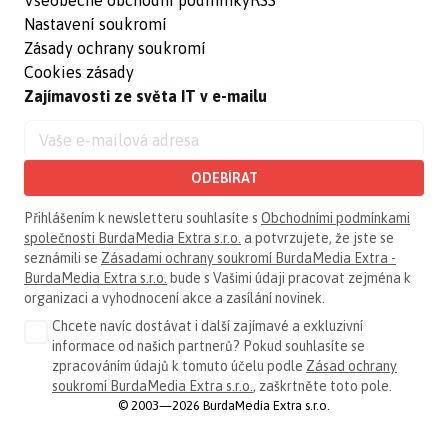
Všeobecné obchodní podmínky
RSS
Nastavení soukromí
Zásady ochrany soukromí
Cookies zásady
Zajímavosti ze světa IT v e-mailu
ODEBÍRAT
Přihlášením k newsletteru souhlasíte s
Obchodními podmínkami
společnosti BurdaMedia Extra s.r.o.
a potvrzujete, že jste se
seznámili se
Zásadami ochrany soukromí BurdaMedia Extra -
BurdaMedia Extra s.r.o.
bude s Vašimi údaji pracovat zejména k
organizaci a vyhodnocení akce a zasílání novinek.
Chcete navíc dostávat i další zajímavé a exkluzivní
informace od našich partnerů? Pokud souhlasíte se
zpracováním údajů k tomuto účelu podle
Zásad ochrany
soukromí BurdaMedia Extra s.r.o.
, zaškrtněte toto pole.
© 2003—2026 BurdaMedia Extra s.r.o.