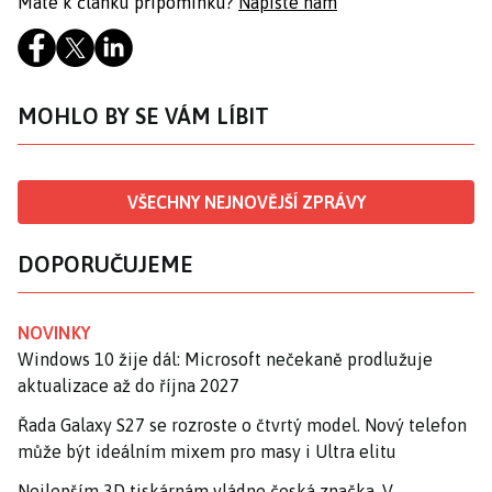
Máte k článku připomínku?
Napište nám
MOHLO BY SE VÁM LÍBIT
VŠECHNY NEJNOVĚJŠÍ ZPRÁVY
DOPORUČUJEME
NOVINKY
Windows 10 žije dál: Microsoft nečekaně prodlužuje
aktualizace až do října 2027
Řada Galaxy S27 se rozroste o čtvrtý model. Nový telefon
může být ideálním mixem pro masy i Ultra elitu
Nejlepším 3D tiskárnám vládne česká značka. V