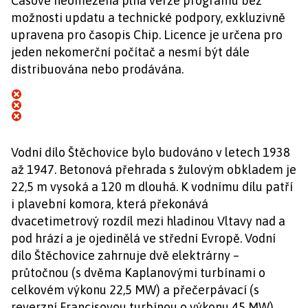
Časově neomezená plná verze programu bez
možnosti updatu a technické podpory, exkluzivně
upravena pro časopis Chip. Licence je určena pro
jeden nekomerční počítač a nesmí být dále
distribuována nebo prodávána.
Vodní dílo Štěchovice bylo budováno v letech 1938
až 1947. Betonová přehrada s žulovým obkladem je
22,5 m vysoká a 120 m dlouhá. K vodnímu dílu patří
i plavební komora, která překonává
dvacetimetrový rozdíl mezi hladinou Vltavy nad a
pod hrází a je ojedinělá ve střední Evropě. Vodní
dílo Štěchovice zahrnuje dvě elektrárny –
průtočnou (s dvěma Kaplanovými turbínami o
celkovém výkonu 22,5 MW) a přečerpávací (s
reverzní Francisovou turbínou o výkonu 45 MW).