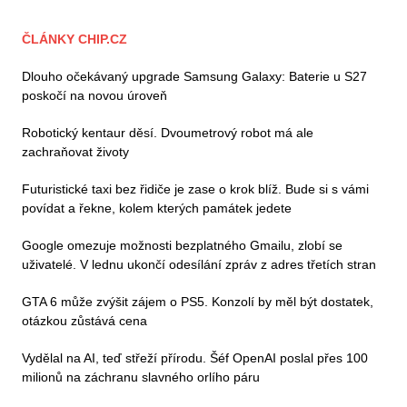
ČLÁNKY CHIP.CZ
Dlouho očekávaný upgrade Samsung Galaxy: Baterie u S27
poskočí na novou úroveň
Robotický kentaur děsí. Dvoumetrový robot má ale
zachraňovat životy
Futuristické taxi bez řidiče je zase o krok blíž. Bude si s vámi
povídat a řekne, kolem kterých památek jedete
Google omezuje možnosti bezplatného Gmailu, zlobí se
uživatelé. V lednu ukončí odesílání zpráv z adres třetích stran
GTA 6 může zvýšit zájem o PS5. Konzolí by měl být dostatek,
otázkou zůstává cena
Vydělal na AI, teď střeží přírodu. Šéf OpenAI poslal přes 100
milionů na záchranu slavného orlího páru