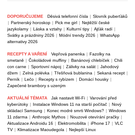
DOPORUČUJEME
Děsivá telefonní čísla
|
Slovník puberťáků
|
Partnerský horoskop
|
Pick me girl
|
Nejtěžší české
jazykolamy
|
Láska a vztahy
|
Kulturní tipy
|
Ajťák radí
|
Svátky a prázdniny 2026
|
Módní trendy 2026
|
WhatsApp
alternativy 2026
RECEPTY A VAŘENÍ
Vepřová panenka
|
Fazolky na
smetaně
|
Čokoládové muffiny
|
Banánový chlebíček
|
Chili
con carne
|
Sportovní nápoj
|
Zálivky na salát
|
Jahodový
džem
|
Zelná polévka
|
Třešňová bublanina
|
Sekaná recept
|
Perník
|
Lečo
|
Recepty s rybízem
|
Domácí housky
|
Zapečené brambory s uzeným
AKTUÁLNÍ TÉMATA
Jak nastavit Wi-Fi
|
Varování před
kyberútoky
|
Instalace Windows 11 na starší počítač
|
Nový
skládací Samsung
|
Konec modré smrti Windows?
|
Windows
11 zdarma
|
Anthropic Mythos
|
Nouzové otevírání pračky
|
Aktualizace Androidu 16
|
Elektromobilita
|
iPhone 17
|
VLC
TV
|
Klimatizace Maoudegola
|
Nejlepší Linux