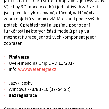
jak tři čtvrtě století staré) fotografie z její výstavby.
Všechny 3D modely celků i jednotlivých zařízení
jsou plynule vykreslované, otáčení, naklánění a
zoom objektů snadno ovládáte sami podle svých
potřeb. K přehlednosti a lepšímu pochopení
funkčnosti některých částí modelů přispívá i
možnost filtrace jednotlivých komponent jejich
zobrazení.
Plná verze
Uveřejněno na Chip DVD 11/2017
Info:
www.svetenergie.cz
Jazyk: česky
Windows 7/8/8.1/10 (32/64 bit)
Bez registrace