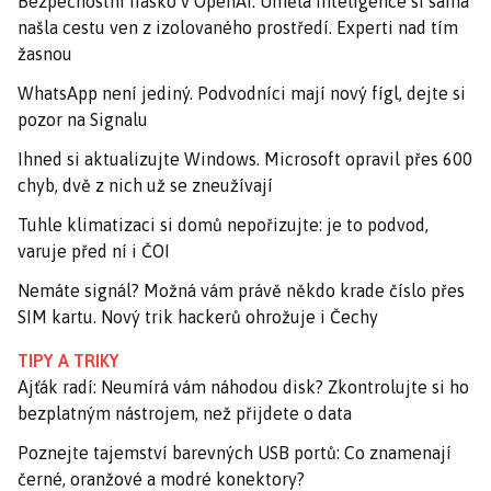
Bezpečnostní fiasko v OpenAI: Umělá inteligence si sama
našla cestu ven z izolovaného prostředí. Experti nad tím
žasnou
WhatsApp není jediný. Podvodníci mají nový fígl, dejte si
pozor na Signalu
Ihned si aktualizujte Windows. Microsoft opravil přes 600
chyb, dvě z nich už se zneužívají
Tuhle klimatizaci si domů nepořizujte: je to podvod,
varuje před ní i ČOI
Nemáte signál? Možná vám právě někdo krade číslo přes
SIM kartu. Nový trik hackerů ohrožuje i Čechy
TIPY A TRIKY
Ajťák radí: Neumírá vám náhodou disk? Zkontrolujte si ho
bezplatným nástrojem, než přijdete o data
Poznejte tajemství barevných USB portů: Co znamenají
černé, oranžové a modré konektory?