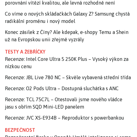
porovnání vítězí kvalitou, ale levná rozhodně není
Co víme o nových skládačkách Galaxy Z? Samsung chystá
radikální proměnu i nový model
Konec zásilek z Číny? Ale kdepak, e-shopy Temu a Shein
už na Evropskou unii zřejmě vyzrály
TESTY A ŽEBŘÍČKY
Recenze: Intel Core Ultra 5 250K Plus – Vysoký výkon za
nízkou cenu
Recenze: JBL Live 780 NC – Skvěle vybavená střední třída
Recenze: O2 Pods Ultra – Dostupná sluchátka s ANC
Recenze: TCL 75C7L – Otestovali jsme nového vládce
jasu s obřím SQD Mini-LED panelem
Recenze: JVC XS-E934B – Reproduktor s powerbankou
BEZPEČNOST