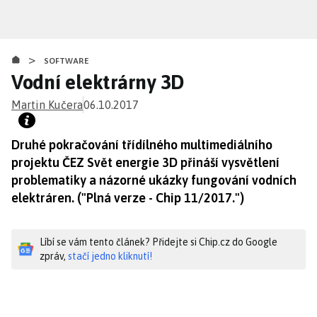
Přejít
k
hlavnímu
>
obsahu
SOFTWARE
Vodní elektrárny 3D
Martin Kučera
06.10.2017
Druhé pokračování třídílného multimediálního
projektu ČEZ Svět energie 3D přináší vysvětlení
problematiky a názorné ukázky fungování vodních
elektráren. ("Plná verze - Chip 11/2017.")
Líbí se vám tento článek? Přidejte si Chip.cz do Google
zpráv,
stačí jedno kliknutí!