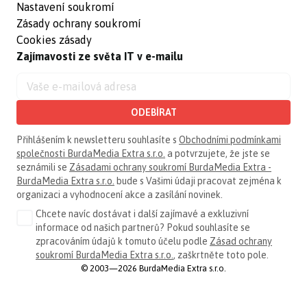
Nastavení soukromí
Zásady ochrany soukromí
Cookies zásady
Zajímavosti ze světa IT v e-mailu
ODEBÍRAT
Přihlášením k newsletteru souhlasíte s
Obchodními podmínkami
společnosti BurdaMedia Extra s.r.o.
a potvrzujete, že jste se
seznámili se
Zásadami ochrany soukromí BurdaMedia Extra -
BurdaMedia Extra s.r.o.
bude s Vašimi údaji pracovat zejména k
organizaci a vyhodnocení akce a zasílání novinek.
Chcete navíc dostávat i další zajímavé a exkluzivní
informace od našich partnerů? Pokud souhlasíte se
zpracováním údajů k tomuto účelu podle
Zásad ochrany
soukromí BurdaMedia Extra s.r.o.
, zaškrtněte toto pole.
© 2003—2026 BurdaMedia Extra s.r.o.