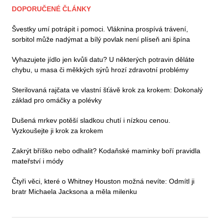
DOPORUČENÉ ČLÁNKY
Švestky umí potrápit i pomoci. Vláknina prospívá trávení,
sorbitol může nadýmat a bílý povlak není plíseň ani špína
Vyhazujete jídlo jen kvůli datu? U některých potravin děláte
chybu, u masa či měkkých sýrů hrozí zdravotní problémy
Sterilovaná rajčata ve vlastní šťávě krok za krokem: Dokonalý
základ pro omáčky a polévky
Dušená mrkev potěší sladkou chutí i nízkou cenou.
Vyzkoušejte ji krok za krokem
Zakrýt bříško nebo odhalit? Kodaňské maminky boří pravidla
mateřství i módy
Čtyři věci, které o Whitney Houston možná nevíte: Odmítl ji
bratr Michaela Jacksona a měla milenku