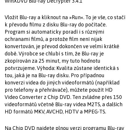
WinXDVD Blu-ray Decrypter 3.4.1
Vložit Blu-ray a kliknout na »Run«. To je vše, co stačí
k převodu filmu z disku Blu-ray do počítače.
Program si automaticky poradí i s různými
ochranami filmů, a protože film není nijak
konvertován, je převod dokončen ve velmi krátké
době. Výrobce se chlubí s tím, že Blu-ray je
zkopírován za 25 minut, my tuto hodnotu
potvrzujeme. Výhoda: Kvalita zůstane identická s
tou, jaká je na Blu-ray disku. Pro případnou
konverzi videa do jiných videoformátů (například
pro telefony a přehrávače), můžete použít HD
Video Converter z Chip DVD. Ten zvládne přes 150
videoformátů včetně Blu-ray videa M2TS, a dalších
HD formátů MKV, AVCHD, HDTV a MPEG-TS.
Na Chip DVD najdete plnou verzi programu Blu-ray