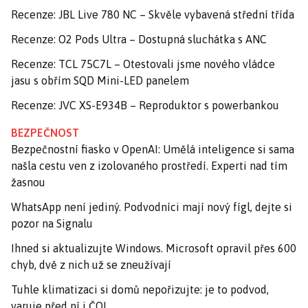
Recenze: JBL Live 780 NC – Skvěle vybavená střední třída
Recenze: O2 Pods Ultra – Dostupná sluchátka s ANC
Recenze: TCL 75C7L – Otestovali jsme nového vládce
jasu s obřím SQD Mini-LED panelem
Recenze: JVC XS-E934B – Reproduktor s powerbankou
BEZPEČNOST
Bezpečnostní fiasko v OpenAI: Umělá inteligence si sama
našla cestu ven z izolovaného prostředí. Experti nad tím
žasnou
WhatsApp není jediný. Podvodníci mají nový fígl, dejte si
pozor na Signalu
Ihned si aktualizujte Windows. Microsoft opravil přes 600
chyb, dvě z nich už se zneužívají
Tuhle klimatizaci si domů nepořizujte: je to podvod,
varuje před ní i ČOI