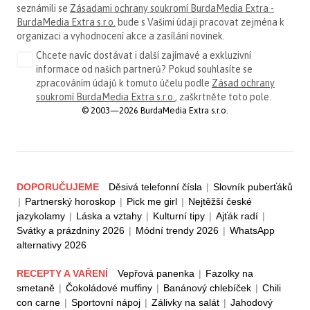
seznámili se
Zásadami ochrany soukromí BurdaMedia Extra -
BurdaMedia Extra s.r.o.
bude s Vašimi údaji pracovat zejména k
organizaci a vyhodnocení akce a zasílání novinek.
Chcete navíc dostávat i další zajímavé a exkluzivní
informace od našich partnerů? Pokud souhlasíte se
zpracováním údajů k tomuto účelu podle
Zásad ochrany
soukromí BurdaMedia Extra s.r.o.
, zaškrtněte toto pole.
© 2003—2026 BurdaMedia Extra s.r.o.
DOPORUČUJEME
Děsivá telefonní čísla
|
Slovník puberťáků
|
Partnerský horoskop
|
Pick me girl
|
Nejtěžší české
jazykolamy
|
Láska a vztahy
|
Kulturní tipy
|
Ajťák radí
|
Svátky a prázdniny 2026
|
Módní trendy 2026
|
WhatsApp
alternativy 2026
RECEPTY A VAŘENÍ
Vepřová panenka
|
Fazolky na
smetaně
|
Čokoládové muffiny
|
Banánový chlebíček
|
Chili
con carne
|
Sportovní nápoj
|
Zálivky na salát
|
Jahodový