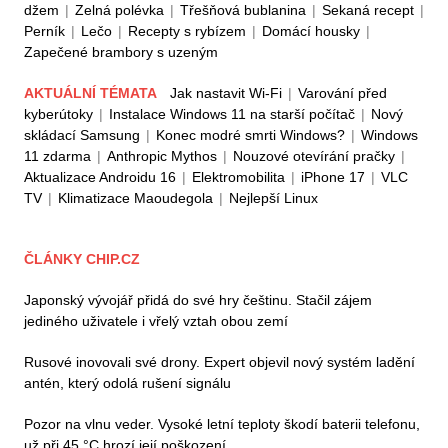
džem
|
Zelná polévka
|
Třešňová bublanina
|
Sekaná recept
|
Perník
|
Lečo
|
Recepty s rybízem
|
Domácí housky
|
Zapečené brambory s uzeným
AKTUÁLNÍ TÉMATA
Jak nastavit Wi-Fi
|
Varování před
kyberútoky
|
Instalace Windows 11 na starší počítač
|
Nový
skládací Samsung
|
Konec modré smrti Windows?
|
Windows
11 zdarma
|
Anthropic Mythos
|
Nouzové otevírání pračky
|
Aktualizace Androidu 16
|
Elektromobilita
|
iPhone 17
|
VLC
TV
|
Klimatizace Maoudegola
|
Nejlepší Linux
ČLÁNKY CHIP.CZ
Japonský vývojář přidá do své hry češtinu. Stačil zájem
jediného uživatele i vřelý vztah obou zemí
Rusové inovovali své drony. Expert objevil nový systém ladění
antén, který odolá rušení signálu
Pozor na vlnu veder. Vysoké letní teploty škodí baterii telefonu,
už při 45 °C hrozí její poškození