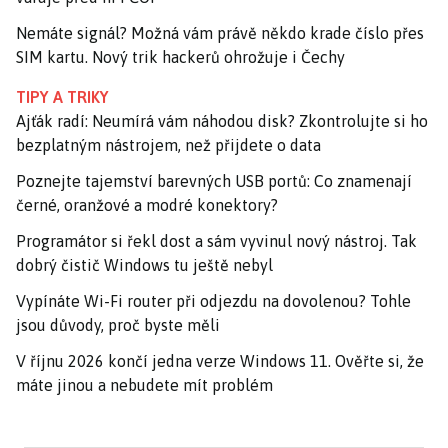
Nemáte signál? Možná vám právě někdo krade číslo přes
SIM kartu. Nový trik hackerů ohrožuje i Čechy
TIPY A TRIKY
Ajťák radí: Neumírá vám náhodou disk? Zkontrolujte si ho
bezplatným nástrojem, než přijdete o data
Poznejte tajemství barevných USB portů: Co znamenají
černé, oranžové a modré konektory?
Programátor si řekl dost a sám vyvinul nový nástroj. Tak
dobrý čistič Windows tu ještě nebyl
Vypínáte Wi-Fi router při odjezdu na dovolenou? Tohle
jsou důvody, proč byste měli
V říjnu 2026 končí jedna verze Windows 11. Ověřte si, že
máte jinou a nebudete mít problém