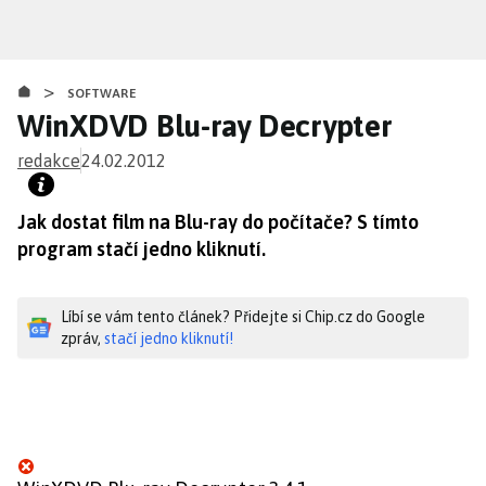
Přejít
k
hlavnímu
>
obsahu
SOFTWARE
WinXDVD Blu-ray Decrypter
redakce
24.02.2012
Jak dostat film na Blu-ray do počítače? S tímto
program stačí jedno kliknutí.
Líbí se vám tento článek? Přidejte si Chip.cz do Google
zpráv,
stačí jedno kliknutí!