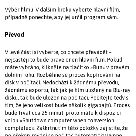
Výběr filmu: V dalším kroku vyberte hlavní film,
případně ponechte, aby jej určil program sám.
Převod
V levé části si vyberte, co chcete převádět –
nejčastěji to bude právě onen hlavní film. Pokud
máte vybráno, klikněte na tlačítko »Run« v pravém
dolním rohu. Rozběhne se proces kopírování na
disk v počítači. Nedochází k žádnému převodu,
žádnému exportu, tak jak je film uložený na Blu-ray
disku, tak bude uložen na počítači. Počítejte tedy s
tím, že jeho velikost bude několik gigabajtů. Proces
bude trvat cca 25 minut, proto máte k dispozici
volbu »Shutdown computer when conversion
completed«. Zaškrtnutím této položky zajistíte, že
po překopírování se počítač automaticky vypne.