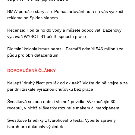
BMW porušilo starý slib. Po nastartování auta na vás vyskočí
reklama se Spider-Manem
Recenze: Hodíte ho do vody a můžete odpočívat. Bazénový
vysavač WYBOT B1 ušetří spoustu práce
Digitální kolonialismus narazil. Farmáři odmítli 546 milionů za
půdu pro obří datacentrum
DOPORUČENÉ ČLÁNKY
Nejlepší druhý život pro lák od okurek? Vložte do něj vejce a za
pár dní získáte výraznou chuťovku bez práce
Švestková sezona nabízí víc než povidla. Vyzkoušejte 30
receptů, v nichž si švestky rozumí s mákem či marcipánem
Švestkové knedlíky z tvarohového těsta: Vyberte správný
tvaroh pro dokonalý výsledek