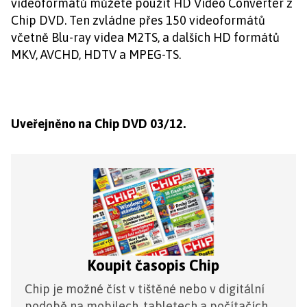
videoformátů můžete použít HD Video Converter z
Chip DVD. Ten zvládne přes 150 videoformátů
včetně Blu-ray videa M2TS, a dalších HD formátů
MKV, AVCHD, HDTV a MPEG-TS.
Uveřejněno na Chip DVD 03/12.
Koupit časopis Chip
Chip je možné číst v tištěné nebo v digitální
podobě na mobilech, tabletech a počítačích.