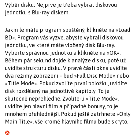
Výběr disku: Nejprve je třeba vybrat diskovou
jednotku s Blu-ray diskem.
Jakmile máte program spuštěný, klikněte na »Load
BD«. Program vás vyzve, abyste vybrali diskovou
jednotku, ve které máte vložený disk Blu-ray.
Vyberte správnou jednotku a klikněte na »OK«.
Během pár sekund dojde k analýze disku, poté už
uvidíte strukturu disku. V pravé části okna uvidíte
dva režimy zobrazení – buď »Full Disc Mode« nebo
»Title Mode«. Pokud zvolíte první položku, uvidíte
disk rozdělený na jednotlivé kapitoly. To je
skutečně nepřehledné. Zvolíte-li »Title Mode«,
uvidíte jen hlavní film a případné bonusy, to je
mnohem přehlednější. Pokud ještě zatrhnete »Only
Main Title«, vše kromě hlavního filmu bude skryto.