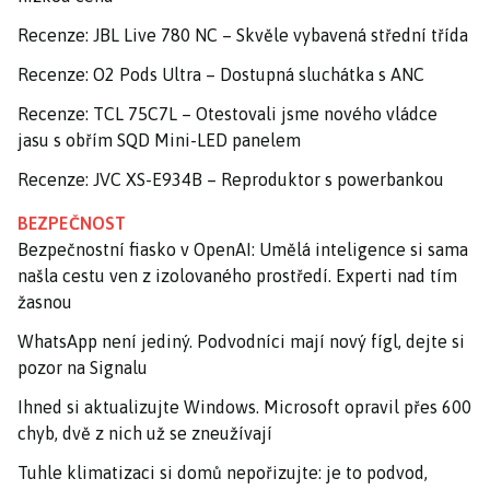
Recenze: JBL Live 780 NC – Skvěle vybavená střední třída
Recenze: O2 Pods Ultra – Dostupná sluchátka s ANC
Recenze: TCL 75C7L – Otestovali jsme nového vládce
jasu s obřím SQD Mini-LED panelem
Recenze: JVC XS-E934B – Reproduktor s powerbankou
BEZPEČNOST
Bezpečnostní fiasko v OpenAI: Umělá inteligence si sama
našla cestu ven z izolovaného prostředí. Experti nad tím
žasnou
WhatsApp není jediný. Podvodníci mají nový fígl, dejte si
pozor na Signalu
Ihned si aktualizujte Windows. Microsoft opravil přes 600
chyb, dvě z nich už se zneužívají
Tuhle klimatizaci si domů nepořizujte: je to podvod,