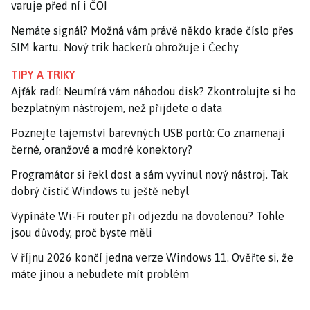
varuje před ní i ČOI
Nemáte signál? Možná vám právě někdo krade číslo přes
SIM kartu. Nový trik hackerů ohrožuje i Čechy
TIPY A TRIKY
Ajťák radí: Neumírá vám náhodou disk? Zkontrolujte si ho
bezplatným nástrojem, než přijdete o data
Poznejte tajemství barevných USB portů: Co znamenají
černé, oranžové a modré konektory?
Programátor si řekl dost a sám vyvinul nový nástroj. Tak
dobrý čistič Windows tu ještě nebyl
Vypínáte Wi-Fi router při odjezdu na dovolenou? Tohle
jsou důvody, proč byste měli
V říjnu 2026 končí jedna verze Windows 11. Ověřte si, že
máte jinou a nebudete mít problém