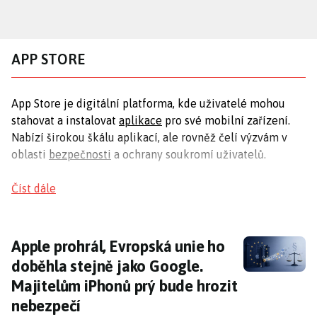
Přejít
k
hlavnímu
APP STORE
obsahu
App Store je digitální platforma, kde uživatelé mohou
stahovat a instalovat
aplikace
pro své mobilní zařízení.
Nabízí širokou škálu aplikací, ale rovněž čelí výzvám v
oblasti
bezpečnosti
a ochrany soukromí uživatelů.
Bezpečnostní rizika v App Store
Číst dále
V App Store se objevují aplikace, které mohou
představovat bezpečnostní hrozby, jako je kradení dat
Apple prohrál, Evropská unie ho doběhla ste
Apple prohrál, Evropská unie ho
uživatelů. Odborníci upozorňují na nutnost pečlivého
doběhla stejně jako Google.
výběru aplikací, aby se minimalizovalo riziko ohrožení
Majitelům iPhonů prý bude hrozit
dat. Studie ukazují, že některé aplikace určené pro děti
mohou být nevhodné nebo rizikové.
nebezpečí