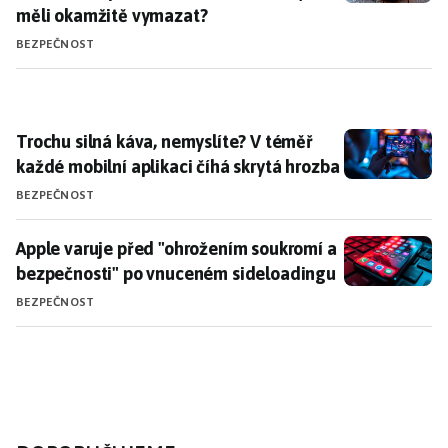
měli okamžitě vymazat?
BEZPEČNOST
Trochu silná káva, nemyslíte? V téměř každé mobilní 
Trochu silná káva, nemyslíte? V téměř
každé mobilní aplikaci číhá skrytá hrozba
BEZPEČNOST
Apple varuje před "ohrožením soukromí a bezpečnost
Apple varuje před "ohrožením soukromí a
bezpečnosti" po vnuceném sideloadingu
BEZPEČNOST