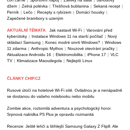
con carne
|
Sportovní nápoj
|
Zálivky na salát
|
Jahodový
džem
|
Zelná polévka
|
Třešňová bublanina
|
Sekaná recept
|
Perník
|
Lečo
|
Recepty s rybízem
|
Domácí housky
|
Zapečené brambory s uzeným
AKTUÁLNÍ TÉMATA
Jak nastavit Wi-Fi
|
Varování před
kyberútoky
|
Instalace Windows 11 na starší počítač
|
Nový
skládací Samsung
|
Konec modré smrti Windows?
|
Windows
11 zdarma
|
Anthropic Mythos
|
Nouzové otevírání pračky
|
Aktualizace Androidu 16
|
Elektromobilita
|
iPhone 17
|
VLC
TV
|
Klimatizace Maoudegola
|
Nejlepší Linux
ČLÁNKY CHIP.CZ
Rusové útočí na hotelové Wi-Fi sítě. Ovládnou je a nenápadně
se dostanou do vašeho notebooku nebo mobilu
Zombie akce, roztomilá adventura a psychologický horor.
Srpnová nabídka PS Plus je opravdu rozmanitá
Recenze: Ještě lehčí a štíhlejší Samsung Galaxy Z Flip8. Ale