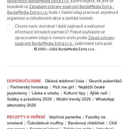
společnosti BurdaMedia Extra s.r.o.
a potvrzujete, že jste se
seznámili se
Zásadami ochrany soukromí BurdaMedia Extra -
BurdaMedia Extra s.r.o.
bude s Vašimi údaji pracovat zejména k
organizaci a vyhodnocení akce a zasílání novinek.
Chcete navíc dostávat i další zajímavé a exkluzivní
informace od našich partnerů? Pokud souhlasíte se
zpracováním údajů k tomuto účelu podle
Zásad ochrany
soukromí BurdaMedia Extra s.r.o.
, zaškrtněte toto pole.
© 2003—2026 BurdaMedia Extra s.r.o.
DOPORUČUJEME
Děsivá telefonní čísla
|
Slovník puberťáků
|
Partnerský horoskop
|
Pick me girl
|
Nejtěžší české
jazykolamy
|
Láska a vztahy
|
Kulturní tipy
|
Ajťák radí
|
Svátky a prázdniny 2026
|
Módní trendy 2026
|
WhatsApp
alternativy 2026
RECEPTY A VAŘENÍ
Vepřová panenka
|
Fazolky na
smetaně
|
Čokoládové muffiny
|
Banánový chlebíček
|
Chili