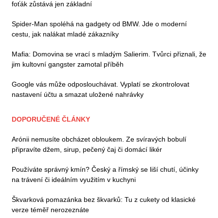
foťák zůstává jen základní
Spider-Man spoléhá na gadgety od BMW. Jde o moderní
cestu, jak nalákat mladé zákazníky
Mafia: Domovina se vrací s mladým Salierim. Tvůrci přiznali, že
jim kultovní gangster zamotal příběh
Google vás může odposlouchávat. Vyplatí se zkontrolovat
nastavení účtu a smazat uložené nahrávky
DOPORUČENÉ ČLÁNKY
Arónii nemusíte obcházet obloukem. Ze svíravých bobulí
připravíte džem, sirup, pečený čaj či domácí likér
Používáte správný kmín? Český a římský se liší chutí, účinky
na trávení či ideálním využitím v kuchyni
Škvarková pomazánka bez škvarků: Tu z cukety od klasické
verze téměř nerozeznáte