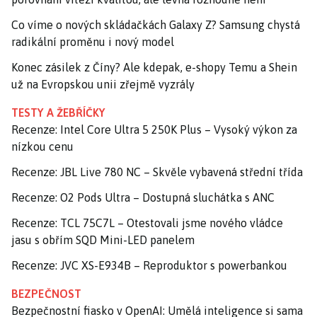
Co víme o nových skládačkách Galaxy Z? Samsung chystá
radikální proměnu i nový model
Konec zásilek z Číny? Ale kdepak, e-shopy Temu a Shein
už na Evropskou unii zřejmě vyzrály
TESTY A ŽEBŘÍČKY
Recenze: Intel Core Ultra 5 250K Plus – Vysoký výkon za
nízkou cenu
Recenze: JBL Live 780 NC – Skvěle vybavená střední třída
Recenze: O2 Pods Ultra – Dostupná sluchátka s ANC
Recenze: TCL 75C7L – Otestovali jsme nového vládce
jasu s obřím SQD Mini-LED panelem
Recenze: JVC XS-E934B – Reproduktor s powerbankou
BEZPEČNOST
Bezpečnostní fiasko v OpenAI: Umělá inteligence si sama