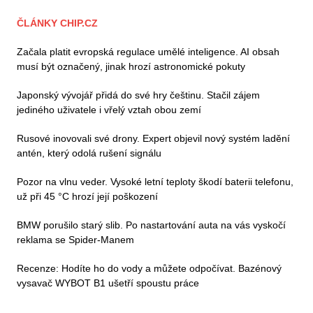
ČLÁNKY CHIP.CZ
Začala platit evropská regulace umělé inteligence. AI obsah
musí být označený, jinak hrozí astronomické pokuty
Japonský vývojář přidá do své hry češtinu. Stačil zájem
jediného uživatele i vřelý vztah obou zemí
Rusové inovovali své drony. Expert objevil nový systém ladění
antén, který odolá rušení signálu
Pozor na vlnu veder. Vysoké letní teploty škodí baterii telefonu,
už při 45 °C hrozí její poškození
BMW porušilo starý slib. Po nastartování auta na vás vyskočí
reklama se Spider-Manem
Recenze: Hodíte ho do vody a můžete odpočívat. Bazénový
vysavač WYBOT B1 ušetří spoustu práce