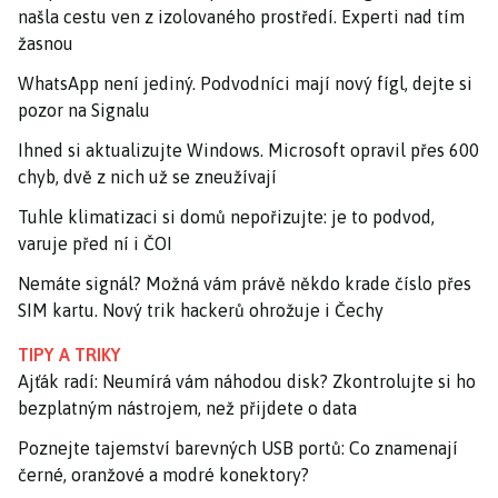
našla cestu ven z izolovaného prostředí. Experti nad tím
žasnou
WhatsApp není jediný. Podvodníci mají nový fígl, dejte si
pozor na Signalu
Ihned si aktualizujte Windows. Microsoft opravil přes 600
chyb, dvě z nich už se zneužívají
Tuhle klimatizaci si domů nepořizujte: je to podvod,
varuje před ní i ČOI
Nemáte signál? Možná vám právě někdo krade číslo přes
SIM kartu. Nový trik hackerů ohrožuje i Čechy
TIPY A TRIKY
Ajťák radí: Neumírá vám náhodou disk? Zkontrolujte si ho
bezplatným nástrojem, než přijdete o data
Poznejte tajemství barevných USB portů: Co znamenají
černé, oranžové a modré konektory?