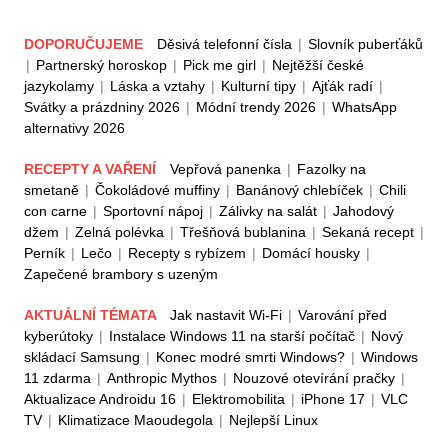
DOPORUČUJEME
Děsivá telefonní čísla
|
Slovník puberťáků
|
Partnerský horoskop
|
Pick me girl
|
Nejtěžší české
jazykolamy
|
Láska a vztahy
|
Kulturní tipy
|
Ajťák radí
|
Svátky a prázdniny 2026
|
Módní trendy 2026
|
WhatsApp
alternativy 2026
RECEPTY A VAŘENÍ
Vepřová panenka
|
Fazolky na
smetaně
|
Čokoládové muffiny
|
Banánový chlebíček
|
Chili
con carne
|
Sportovní nápoj
|
Zálivky na salát
|
Jahodový
džem
|
Zelná polévka
|
Třešňová bublanina
|
Sekaná recept
|
Perník
|
Lečo
|
Recepty s rybízem
|
Domácí housky
|
Zapečené brambory s uzeným
AKTUÁLNÍ TÉMATA
Jak nastavit Wi-Fi
|
Varování před
kyberútoky
|
Instalace Windows 11 na starší počítač
|
Nový
skládací Samsung
|
Konec modré smrti Windows?
|
Windows
11 zdarma
|
Anthropic Mythos
|
Nouzové otevírání pračky
|
Aktualizace Androidu 16
|
Elektromobilita
|
iPhone 17
|
VLC
TV
|
Klimatizace Maoudegola
|
Nejlepší Linux