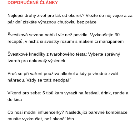
DOPORUČENÉ ČLÁNKY
Nejlepší druhý život pro lák od okurek? Vložte do něj vejce a za
pár dní získáte výraznou chuťovku bez práce
Švestková sezona nabízí víc než povidla. Vyzkoušejte 30
receptů, v nichž si švestky rozumí s mákem či marcipánem
Švestkové knedlíky z tvarohového těsta: Vyberte správný
tvaroh pro dokonalý výsledek
Proč se při vaření používá alkohol a kdy je vhodné zvolit
náhradu. Vždy se totiž neodpaří
Víkend pro sebe: 5 tipů kam vyrazit na festival, drink, rande a
do kina
Co nosí módní influencerky? Následující barevné kombinace
musíte vyzkoušet, než skončí léto