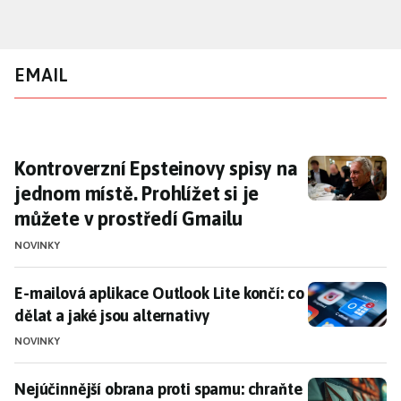
Přejít
k
hlavnímu
EMAIL
obsahu
Kontroverzní Epsteinovy spisy na jednom mís
Kontroverzní Epsteinovy spisy na
jednom místě. Prohlížet si je
můžete v prostředí Gmailu
NOVINKY
E-mailová aplikace Outlook Lite končí: co dělat a jaké
E-mailová aplikace Outlook Lite končí: co
dělat a jaké jsou alternativy
NOVINKY
Nejúčinnější obrana proti spamu: chraňte si svůj e-ma
Nejúčinnější obrana proti spamu: chraňte