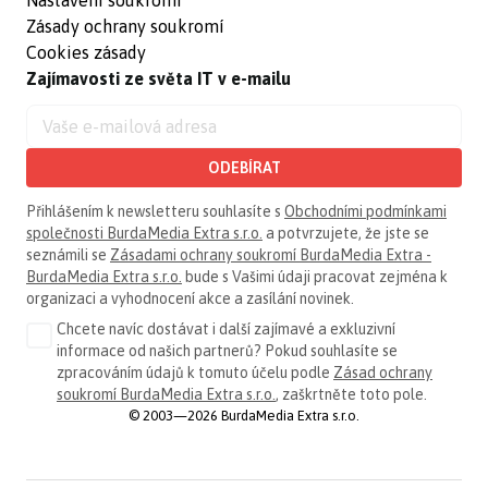
Nastavení soukromí
Zásady ochrany soukromí
Cookies zásady
Zajímavosti ze světa IT v e-mailu
ODEBÍRAT
Přihlášením k newsletteru souhlasíte s
Obchodními podmínkami
společnosti BurdaMedia Extra s.r.o.
a potvrzujete, že jste se
seznámili se
Zásadami ochrany soukromí BurdaMedia Extra -
BurdaMedia Extra s.r.o.
bude s Vašimi údaji pracovat zejména k
organizaci a vyhodnocení akce a zasílání novinek.
Chcete navíc dostávat i další zajímavé a exkluzivní
informace od našich partnerů? Pokud souhlasíte se
zpracováním údajů k tomuto účelu podle
Zásad ochrany
soukromí BurdaMedia Extra s.r.o.
, zaškrtněte toto pole.
© 2003—2026 BurdaMedia Extra s.r.o.