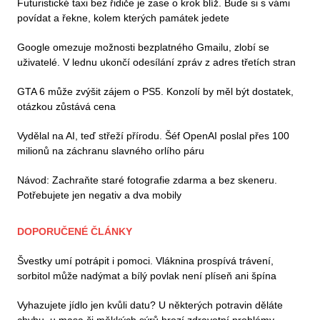
Futuristické taxi bez řidiče je zase o krok blíž. Bude si s vámi
povídat a řekne, kolem kterých památek jedete
Google omezuje možnosti bezplatného Gmailu, zlobí se
uživatelé. V lednu ukončí odesílání zpráv z adres třetích stran
GTA 6 může zvýšit zájem o PS5. Konzolí by měl být dostatek,
otázkou zůstává cena
Vydělal na AI, teď střeží přírodu. Šéf OpenAI poslal přes 100
milionů na záchranu slavného orlího páru
Návod: Zachraňte staré fotografie zdarma a bez skeneru.
Potřebujete jen negativ a dva mobily
DOPORUČENÉ ČLÁNKY
Švestky umí potrápit i pomoci. Vláknina prospívá trávení,
sorbitol může nadýmat a bílý povlak není plíseň ani špína
Vyhazujete jídlo jen kvůli datu? U některých potravin děláte