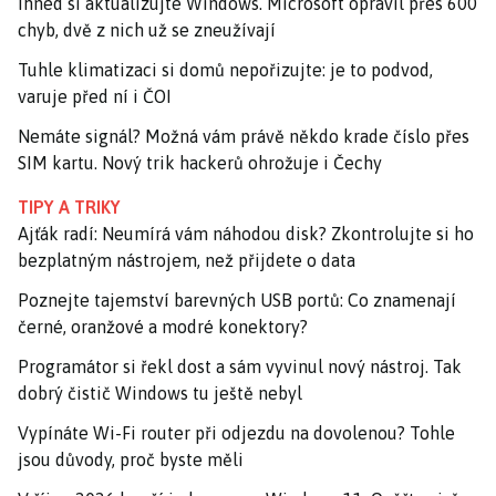
Ihned si aktualizujte Windows. Microsoft opravil přes 600
chyb, dvě z nich už se zneužívají
Tuhle klimatizaci si domů nepořizujte: je to podvod,
varuje před ní i ČOI
Nemáte signál? Možná vám právě někdo krade číslo přes
SIM kartu. Nový trik hackerů ohrožuje i Čechy
TIPY A TRIKY
Ajťák radí: Neumírá vám náhodou disk? Zkontrolujte si ho
bezplatným nástrojem, než přijdete o data
Poznejte tajemství barevných USB portů: Co znamenají
černé, oranžové a modré konektory?
Programátor si řekl dost a sám vyvinul nový nástroj. Tak
dobrý čistič Windows tu ještě nebyl
Vypínáte Wi-Fi router při odjezdu na dovolenou? Tohle
jsou důvody, proč byste měli