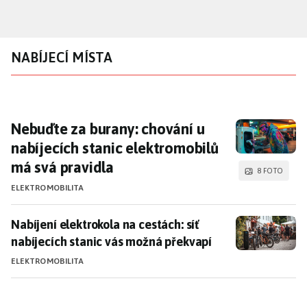
Přejít
k
hlavnímu
NABÍJECÍ MÍSTA
obsahu
Nebuďte za burany: chování u nabíjecích sta
Nebuďte za burany: chování u
nabíjecích stanic elektromobilů
má svá pravidla
8 FOTO
ELEKTROMOBILITA
Nabíjení elektrokola na cestách: síť nabíjecích stani
Nabíjení elektrokola na cestách: síť
nabíjecích stanic vás možná překvapí
ELEKTROMOBILITA