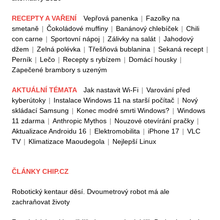
RECEPTY A VAŘENÍ
Vepřová panenka
|
Fazolky na
smetaně
|
Čokoládové muffiny
|
Banánový chlebíček
|
Chili
con carne
|
Sportovní nápoj
|
Zálivky na salát
|
Jahodový
džem
|
Zelná polévka
|
Třešňová bublanina
|
Sekaná recept
|
Perník
|
Lečo
|
Recepty s rybízem
|
Domácí housky
|
Zapečené brambory s uzeným
AKTUÁLNÍ TÉMATA
Jak nastavit Wi-Fi
|
Varování před
kyberútoky
|
Instalace Windows 11 na starší počítač
|
Nový
skládací Samsung
|
Konec modré smrti Windows?
|
Windows
11 zdarma
|
Anthropic Mythos
|
Nouzové otevírání pračky
|
Aktualizace Androidu 16
|
Elektromobilita
|
iPhone 17
|
VLC
TV
|
Klimatizace Maoudegola
|
Nejlepší Linux
ČLÁNKY CHIP.CZ
Robotický kentaur děsí. Dvoumetrový robot má ale
zachraňovat životy