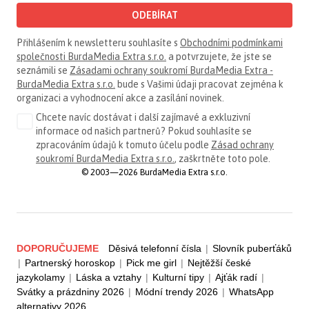
ODEBÍRAT
Přihlášením k newsletteru souhlasíte s
Obchodními podmínkami
společnosti BurdaMedia Extra s.r.o.
a potvrzujete, že jste se
seznámili se
Zásadami ochrany soukromí BurdaMedia Extra -
BurdaMedia Extra s.r.o.
bude s Vašimi údaji pracovat zejména k
organizaci a vyhodnocení akce a zasílání novinek.
Chcete navíc dostávat i další zajímavé a exkluzivní
informace od našich partnerů? Pokud souhlasíte se
zpracováním údajů k tomuto účelu podle
Zásad ochrany
soukromí BurdaMedia Extra s.r.o.
, zaškrtněte toto pole.
© 2003—2026 BurdaMedia Extra s.r.o.
DOPORUČUJEME
Děsivá telefonní čísla
|
Slovník puberťáků
|
Partnerský horoskop
|
Pick me girl
|
Nejtěžší české
jazykolamy
|
Láska a vztahy
|
Kulturní tipy
|
Ajťák radí
|
Svátky a prázdniny 2026
|
Módní trendy 2026
|
WhatsApp
alternativy 2026