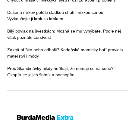
chybu, u masa či měkkých sýrů hrozí zdravotní problémy
Dušená mrkev potěší sladkou chutí i nízkou cenou.
Vyzkoušejte ji krok za krokem
Bílý povlak na švestkách: Možná se mu vyhýbáte. Podle něj
však poznáte čerstvost
Zakrýt bříško nebo odhalit? Kodaňské maminky boří pravidla
mateřství i módy
Proč Skandinávky nikdy neříkají, že nemají co na sebe?
Okopírujte jejich šatník a pochopíte...