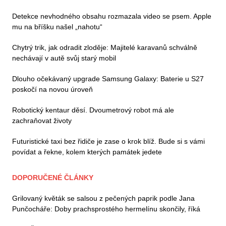
Detekce nevhodného obsahu rozmazala video se psem. Apple
mu na bříšku našel „nahotu“
Chytrý trik, jak odradit zloděje: Majitelé karavanů schválně
nechávají v autě svůj starý mobil
Dlouho očekávaný upgrade Samsung Galaxy: Baterie u S27
poskočí na novou úroveň
Robotický kentaur děsí. Dvoumetrový robot má ale
zachraňovat životy
Futuristické taxi bez řidiče je zase o krok blíž. Bude si s vámi
povídat a řekne, kolem kterých památek jedete
DOPORUČENÉ ČLÁNKY
Grilovaný květák se salsou z pečených paprik podle Jana
Punčocháře: Doby prachsprostého hermelínu skončily, říká