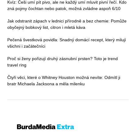
Kvíz: Češi umí pít pivo, ale ne každý umí mluvit pivní řečí. Kdo
zná pojmy čochtan nebo patok, možná zvládne aspoň 6/10
Jak odstranit zápach v lednici přírodně a bez chemie: Pomůže
obyčejný bobkový list, citron i mletá káva
Pečená švestková povidla: Snadný domácí recept, který milují
všichni i začátečníci
Proč si ženy pořizují druhý zásnubní prsten? Toto je trend
travel ring
Čtyři věci, které o Whitney Houston možná nevíte: Odmítl ji
bratr Michaela Jacksona a měla milenku