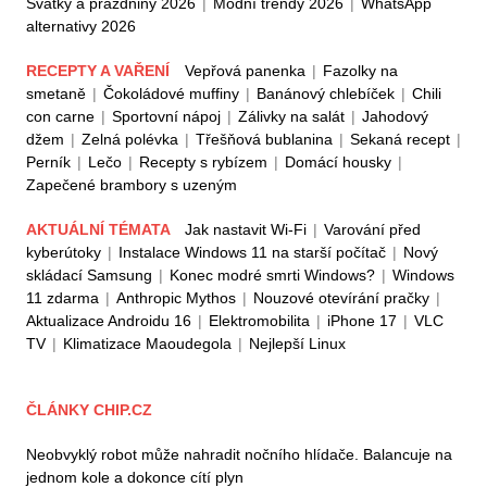
Svátky a prázdniny 2026
|
Módní trendy 2026
|
WhatsApp
alternativy 2026
RECEPTY A VAŘENÍ
Vepřová panenka
|
Fazolky na
smetaně
|
Čokoládové muffiny
|
Banánový chlebíček
|
Chili
con carne
|
Sportovní nápoj
|
Zálivky na salát
|
Jahodový
džem
|
Zelná polévka
|
Třešňová bublanina
|
Sekaná recept
|
Perník
|
Lečo
|
Recepty s rybízem
|
Domácí housky
|
Zapečené brambory s uzeným
AKTUÁLNÍ TÉMATA
Jak nastavit Wi-Fi
|
Varování před
kyberútoky
|
Instalace Windows 11 na starší počítač
|
Nový
skládací Samsung
|
Konec modré smrti Windows?
|
Windows
11 zdarma
|
Anthropic Mythos
|
Nouzové otevírání pračky
|
Aktualizace Androidu 16
|
Elektromobilita
|
iPhone 17
|
VLC
TV
|
Klimatizace Maoudegola
|
Nejlepší Linux
ČLÁNKY CHIP.CZ
Neobvyklý robot může nahradit nočního hlídače. Balancuje na
jednom kole a dokonce cítí plyn