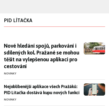
Přejít
k
hlavnímu
PID LÍTAČKA
obsahu
Nové hledání spojů, parkování i sdílených ko
Nové hledání spojů, parkování i
sdílených kol. Pražané se mohou
těšit na vylepšenou aplikaci pro
cestování
NOVINKY
Nejoblíbenější aplikace všech Pražáků: PID Lítačka d
Nejoblíbenější aplikace všech Pražáků:
PID Lítačka dostává kupu nových funkcí
NOVINKY