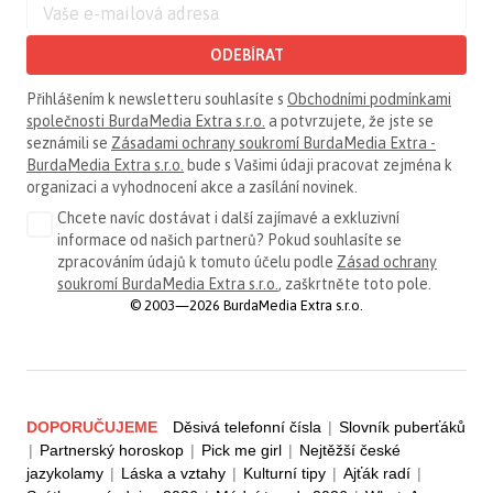
ODEBÍRAT
Přihlášením k newsletteru souhlasíte s
Obchodními podmínkami
společnosti BurdaMedia Extra s.r.o.
a potvrzujete, že jste se
seznámili se
Zásadami ochrany soukromí BurdaMedia Extra -
BurdaMedia Extra s.r.o.
bude s Vašimi údaji pracovat zejména k
organizaci a vyhodnocení akce a zasílání novinek.
Chcete navíc dostávat i další zajímavé a exkluzivní
informace od našich partnerů? Pokud souhlasíte se
zpracováním údajů k tomuto účelu podle
Zásad ochrany
soukromí BurdaMedia Extra s.r.o.
, zaškrtněte toto pole.
© 2003—2026 BurdaMedia Extra s.r.o.
DOPORUČUJEME
Děsivá telefonní čísla
|
Slovník puberťáků
|
Partnerský horoskop
|
Pick me girl
|
Nejtěžší české
jazykolamy
|
Láska a vztahy
|
Kulturní tipy
|
Ajťák radí
|