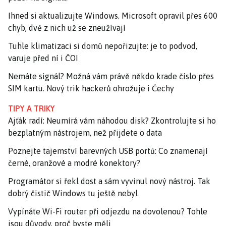
Ihned si aktualizujte Windows. Microsoft opravil přes 600
chyb, dvě z nich už se zneužívají
Tuhle klimatizaci si domů nepořizujte: je to podvod,
varuje před ní i ČOI
Nemáte signál? Možná vám právě někdo krade číslo přes
SIM kartu. Nový trik hackerů ohrožuje i Čechy
TIPY A TRIKY
Ajťák radí: Neumírá vám náhodou disk? Zkontrolujte si ho
bezplatným nástrojem, než přijdete o data
Poznejte tajemství barevných USB portů: Co znamenají
černé, oranžové a modré konektory?
Programátor si řekl dost a sám vyvinul nový nástroj. Tak
dobrý čistič Windows tu ještě nebyl
Vypínáte Wi-Fi router při odjezdu na dovolenou? Tohle
jsou důvody, proč byste měli