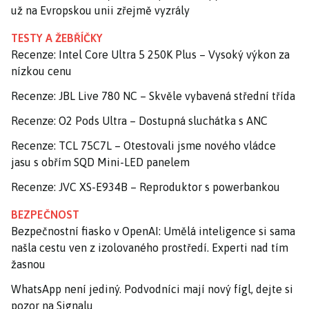
už na Evropskou unii zřejmě vyzrály
TESTY A ŽEBŘÍČKY
Recenze: Intel Core Ultra 5 250K Plus – Vysoký výkon za
nízkou cenu
Recenze: JBL Live 780 NC – Skvěle vybavená střední třída
Recenze: O2 Pods Ultra – Dostupná sluchátka s ANC
Recenze: TCL 75C7L – Otestovali jsme nového vládce
jasu s obřím SQD Mini-LED panelem
Recenze: JVC XS-E934B – Reproduktor s powerbankou
BEZPEČNOST
Bezpečnostní fiasko v OpenAI: Umělá inteligence si sama
našla cestu ven z izolovaného prostředí. Experti nad tím
žasnou
WhatsApp není jediný. Podvodníci mají nový fígl, dejte si
pozor na Signalu