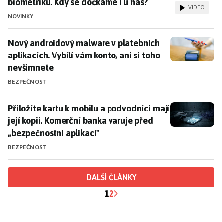
biometriku. Kdy se dočkáme i u nás?
VIDEO
NOVINKY
Nový androidový malware v platebních aplikacích. Vyb
Nový androidový malware v platebních
aplikacích. Vybílí vám konto, ani si toho
nevšimnete
BEZPEČNOST
Přiložíte kartu k mobilu a podvodníci mají její kopii
Přiložíte kartu k mobilu a podvodníci mají
její kopii. Komerční banka varuje před
„bezpečnostní aplikací"
BEZPEČNOST
DALŠÍ ČLÁNKY
1
2