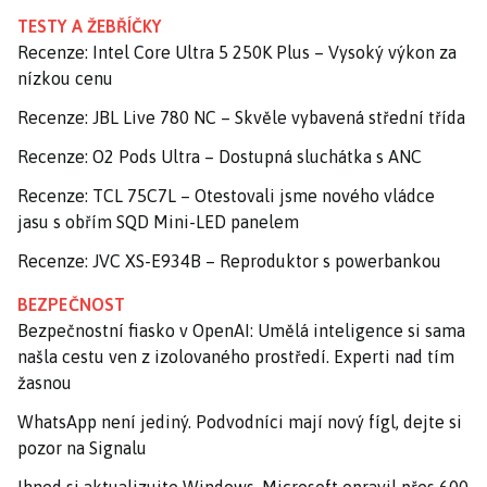
TESTY A ŽEBŘÍČKY
Recenze: Intel Core Ultra 5 250K Plus – Vysoký výkon za
nízkou cenu
Recenze: JBL Live 780 NC – Skvěle vybavená střední třída
Recenze: O2 Pods Ultra – Dostupná sluchátka s ANC
Recenze: TCL 75C7L – Otestovali jsme nového vládce
jasu s obřím SQD Mini-LED panelem
Recenze: JVC XS-E934B – Reproduktor s powerbankou
BEZPEČNOST
Bezpečnostní fiasko v OpenAI: Umělá inteligence si sama
našla cestu ven z izolovaného prostředí. Experti nad tím
žasnou
WhatsApp není jediný. Podvodníci mají nový fígl, dejte si
pozor na Signalu