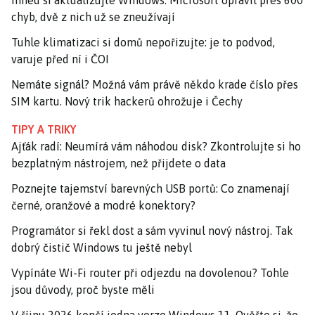
Ihned si aktualizujte Windows. Microsoft opravil přes 600
chyb, dvě z nich už se zneužívají
Tuhle klimatizaci si domů nepořizujte: je to podvod,
varuje před ní i ČOI
Nemáte signál? Možná vám právě někdo krade číslo přes
SIM kartu. Nový trik hackerů ohrožuje i Čechy
TIPY A TRIKY
Ajťák radí: Neumírá vám náhodou disk? Zkontrolujte si ho
bezplatným nástrojem, než přijdete o data
Poznejte tajemství barevných USB portů: Co znamenají
černé, oranžové a modré konektory?
Programátor si řekl dost a sám vyvinul nový nástroj. Tak
dobrý čistič Windows tu ještě nebyl
Vypínáte Wi-Fi router při odjezdu na dovolenou? Tohle
jsou důvody, proč byste měli