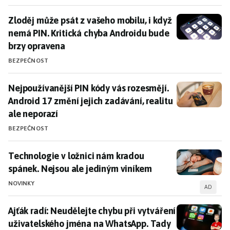
Bezpečnost PIN kódů
Zloděj může psát z vašeho mobilu, i když nemá PIN. 
Zloděj může psát z vašeho mobilu, i když
nemá PIN. Kritická chyba Androidu bude
Bezpečnost PIN kódů je často podceňována, přestože
brzy opravena
představují důležitou část ochrany citlivých dat. Krátký
čtyřmístný PIN je považován za zastaralý, ale stále se
BEZPEČNOST
používá zejména v bankomatech, což zvyšuje riziko
zneužití.
Nejpoužívanější PIN kódy vás rozesmějí. Android 17 zm
Nejpoužívanější PIN kódy vás rozesmějí.
Android 17 změní jejich zadávání, realitu
Tipy a trendy
ale neporazí
Jaké PIN kódy nikdy nepoužívat
: Vyhýbejte se těmto
BEZPEČNOST
chybám!
Nejnebezpečnější
PIN kódy
, kterým je lepší se
Technologie v ložnici nám kradou spánek. Nejsou ale
Technologie v ložnici nám kradou
vyhnout.
spánek. Nejsou ale jediným viníkem
Proč je čtyřmístný PIN v bankomatech
stále
NOVINKY
AD
bezpečnostním rizikem
.
Ajťák radí: Neudělejte chybu při vytváření uživatels
Ajťák radí: Neudělejte chybu při vytváření
uživatelského jména na WhatsApp. Tady