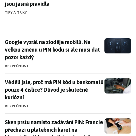
jsou jasná pravidla
TIPY A TRIKY
Google vyzrál na zloděje mobilů. Na velkou změnu u P
Google vyzrál na zloděje mobilů. Na
velkou změnu u PIN kódu si ale musí dát
pozor každý
BEZPEČNOST
Věděli jste, proč má PIN kód u bankomatů pouze 4 čís
Věděli jste, proč má PIN kód u bankomatů
pouze 4 číslice? Důvod je skutečně
kuriózní
BEZPEČNOST
Sken prstu namísto zadávání PIN: Francie přechází u 
Sken prstu namísto zadávání PIN: Francie
přechází u platebních karet na