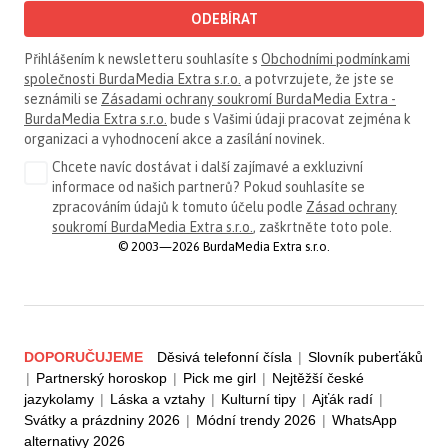
ODEBÍRAT
Přihlášením k newsletteru souhlasíte s
Obchodními podmínkami
společnosti BurdaMedia Extra s.r.o.
a potvrzujete, že jste se
seznámili se
Zásadami ochrany soukromí BurdaMedia Extra -
BurdaMedia Extra s.r.o.
bude s Vašimi údaji pracovat zejména k
organizaci a vyhodnocení akce a zasílání novinek.
Chcete navíc dostávat i další zajímavé a exkluzivní
informace od našich partnerů? Pokud souhlasíte se
zpracováním údajů k tomuto účelu podle
Zásad ochrany
soukromí BurdaMedia Extra s.r.o.
, zaškrtněte toto pole.
© 2003—2026 BurdaMedia Extra s.r.o.
DOPORUČUJEME
Děsivá telefonní čísla
|
Slovník puberťáků
|
Partnerský horoskop
|
Pick me girl
|
Nejtěžší české
jazykolamy
|
Láska a vztahy
|
Kulturní tipy
|
Ajťák radí
|
Svátky a prázdniny 2026
|
Módní trendy 2026
|
WhatsApp
alternativy 2026