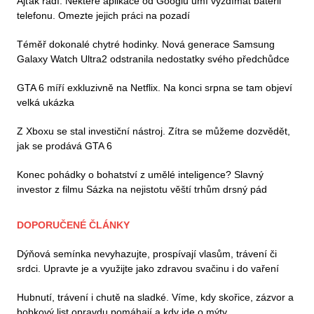
Ajťák radí: Některé aplikace od Googlu umí vyždímat baterii
telefonu. Omezte jejich práci na pozadí
Téměř dokonalé chytré hodinky. Nová generace Samsung
Galaxy Watch Ultra2 odstranila nedostatky svého předchůdce
GTA 6 míří exkluzivně na Netflix. Na konci srpna se tam objeví
velká ukázka
Z Xboxu se stal investiční nástroj. Zítra se můžeme dozvědět,
jak se prodává GTA 6
Konec pohádky o bohatství z umělé inteligence? Slavný
investor z filmu Sázka na nejistotu věští trhům drsný pád
DOPORUČENÉ ČLÁNKY
Dýňová semínka nevyhazujte, prospívají vlasům, trávení či
srdci. Upravte je a využijte jako zdravou svačinu i do vaření
Hubnutí, trávení i chutě na sladké. Víme, kdy skořice, zázvor a
bobkový list opravdu pomáhají a kdy jde o mýty