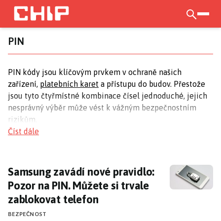
Přejít
k
otevří
hlavnímu
PIN
obsahu
PIN kódy jsou klíčovým prvkem v ochraně našich
zařízení,
platebních karet
a přístupu do budov. Přestože
jsou tyto čtyřmístné kombinace čísel jednoduché, jejich
nesprávný výběr může vést k vážným bezpečnostním
rizikům.
Číst dále
Nejčastější chyby při výběru PIN
Mnoho lidí volí předvídatelné kombinace jako jsou
Samsung zavádí nové pravidlo: Pozor na PIN.
Samsung zavádí nové pravidlo:
"1234" nebo "0000" pro své PIN kódy, což útočníkům
Pozor na PIN. Můžete si trvale
výrazně usnadňuje jejich práci. Výběr bezpečného PIN
zablokovat telefon
kódu by měl být prioritou, aby se minimalizovalo riziko
neoprávněného přístupu.
BEZPEČNOST