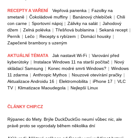
RECEPTY A VAŘENÍ
Vepřová panenka
|
Fazolky na
smetaně
|
Čokoládové muffiny
|
Banánový chlebíček
|
Chili
con carne
|
Sportovní nápoj
|
Zálivky na salát
|
Jahodový
džem
|
Zelná polévka
|
Třešňová bublanina
|
Sekaná recept
|
Perník
|
Lečo
|
Recepty s rybízem
|
Domácí housky
|
Zapečené brambory s uzeným
AKTUÁLNÍ TÉMATA
Jak nastavit Wi-Fi
|
Varování před
kyberútoky
|
Instalace Windows 11 na starší počítač
|
Nový
skládací Samsung
|
Konec modré smrti Windows?
|
Windows
11 zdarma
|
Anthropic Mythos
|
Nouzové otevírání pračky
|
Aktualizace Androidu 16
|
Elektromobilita
|
iPhone 17
|
VLC
TV
|
Klimatizace Maoudegola
|
Nejlepší Linux
ČLÁNKY CHIP.CZ
Rýpanec do Mety. Brýle DuckDuckGo neumí vůbec nic, ale
právě proto se vyprodaly během několika dní