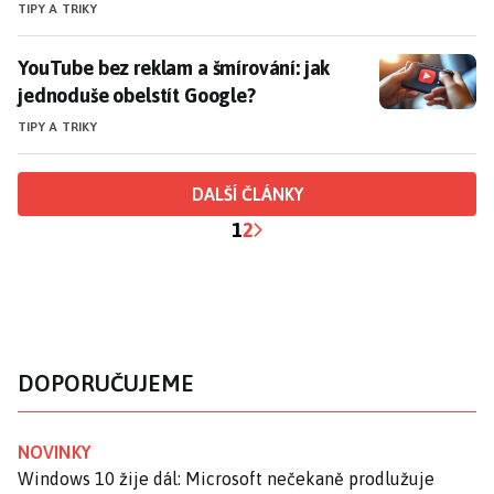
TIPY A TRIKY
YouTube bez reklam a šmírování: jak jednoduše obels
YouTube bez reklam a šmírování: jak
jednoduše obelstít Google?
TIPY A TRIKY
DALŠÍ ČLÁNKY
1
2
DOPORUČUJEME
NOVINKY
Windows 10 žije dál: Microsoft nečekaně prodlužuje