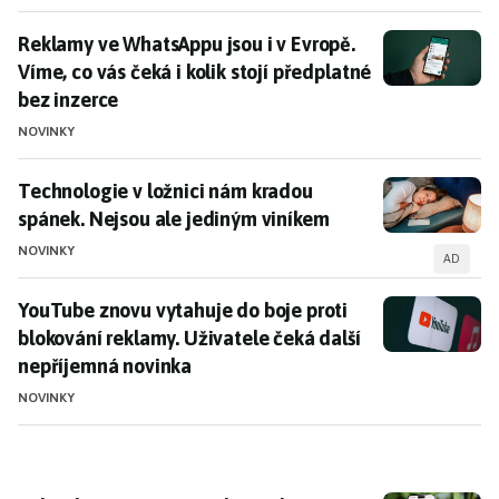
Reklamy ve WhatsAppu jsou i v Evropě. Víme, co vás če
Reklamy ve WhatsAppu jsou i v Evropě.
Víme, co vás čeká i kolik stojí předplatné
bez inzerce
NOVINKY
Technologie v ložnici nám kradou spánek. Nejsou ale
Technologie v ložnici nám kradou
spánek. Nejsou ale jediným viníkem
NOVINKY
AD
YouTube znovu vytahuje do boje proti blokování rekl
YouTube znovu vytahuje do boje proti
blokování reklamy. Uživatele čeká další
nepříjemná novinka
NOVINKY