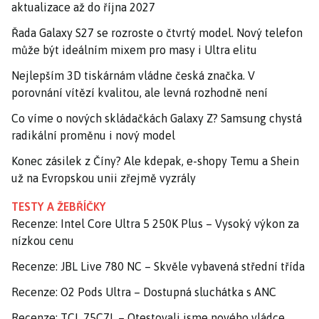
aktualizace až do října 2027
Řada Galaxy S27 se rozroste o čtvrtý model. Nový telefon
může být ideálním mixem pro masy i Ultra elitu
Nejlepším 3D tiskárnám vládne česká značka. V
porovnání vítězí kvalitou, ale levná rozhodně není
Co víme o nových skládačkách Galaxy Z? Samsung chystá
radikální proměnu i nový model
Konec zásilek z Číny? Ale kdepak, e-shopy Temu a Shein
už na Evropskou unii zřejmě vyzrály
TESTY A ŽEBŘÍČKY
Recenze: Intel Core Ultra 5 250K Plus – Vysoký výkon za
nízkou cenu
Recenze: JBL Live 780 NC – Skvěle vybavená střední třída
Recenze: O2 Pods Ultra – Dostupná sluchátka s ANC
Recenze: TCL 75C7L – Otestovali jsme nového vládce