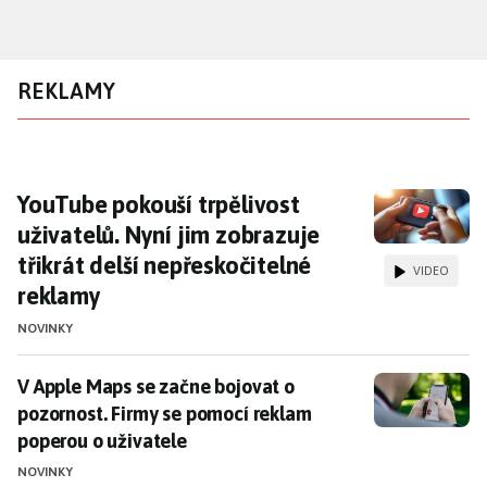
Přejít
k
hlavnímu
REKLAMY
obsahu
YouTube pokouší trpělivost uživatelů. Nyní j
YouTube pokouší trpělivost
uživatelů. Nyní jim zobrazuje
třikrát delší nepřeskočitelné
VIDEO
reklamy
NOVINKY
V Apple Maps se začne bojovat o pozornost. Firmy se
V Apple Maps se začne bojovat o
pozornost. Firmy se pomocí reklam
poperou o uživatele
NOVINKY