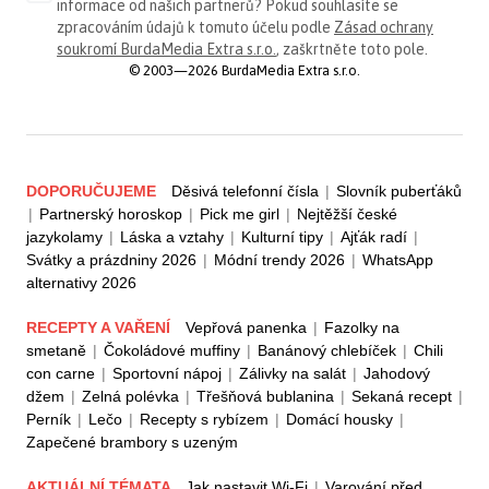
informace od našich partnerů? Pokud souhlasíte se
zpracováním údajů k tomuto účelu podle
Zásad ochrany
soukromí BurdaMedia Extra s.r.o.
, zaškrtněte toto pole.
© 2003—2026 BurdaMedia Extra s.r.o.
DOPORUČUJEME
Děsivá telefonní čísla
|
Slovník puberťáků
|
Partnerský horoskop
|
Pick me girl
|
Nejtěžší české
jazykolamy
|
Láska a vztahy
|
Kulturní tipy
|
Ajťák radí
|
Svátky a prázdniny 2026
|
Módní trendy 2026
|
WhatsApp
alternativy 2026
RECEPTY A VAŘENÍ
Vepřová panenka
|
Fazolky na
smetaně
|
Čokoládové muffiny
|
Banánový chlebíček
|
Chili
con carne
|
Sportovní nápoj
|
Zálivky na salát
|
Jahodový
džem
|
Zelná polévka
|
Třešňová bublanina
|
Sekaná recept
|
Perník
|
Lečo
|
Recepty s rybízem
|
Domácí housky
|
Zapečené brambory s uzeným
AKTUÁLNÍ TÉMATA
Jak nastavit Wi-Fi
|
Varování před