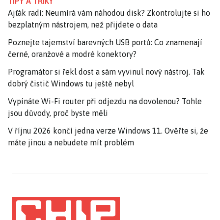
TIPY A TRIKY
Ajťák radí: Neumírá vám náhodou disk? Zkontrolujte si ho
bezplatným nástrojem, než přijdete o data
Poznejte tajemství barevných USB portů: Co znamenají
černé, oranžové a modré konektory?
Programátor si řekl dost a sám vyvinul nový nástroj. Tak
dobrý čistič Windows tu ještě nebyl
Vypínáte Wi-Fi router při odjezdu na dovolenou? Tohle
jsou důvody, proč byste měli
V říjnu 2026 končí jedna verze Windows 11. Ověřte si, že
máte jinou a nebudete mít problém