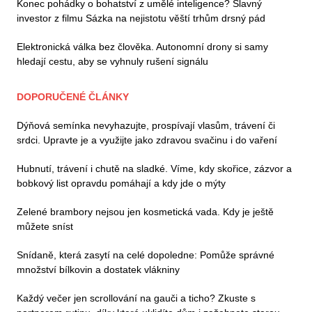
Konec pohádky o bohatství z umělé inteligence? Slavný
investor z filmu Sázka na nejistotu věští trhům drsný pád
Elektronická válka bez člověka. Autonomní drony si samy
hledají cestu, aby se vyhnuly rušení signálu
DOPORUČENÉ ČLÁNKY
Dýňová semínka nevyhazujte, prospívají vlasům, trávení či
srdci. Upravte je a využijte jako zdravou svačinu i do vaření
Hubnutí, trávení i chutě na sladké. Víme, kdy skořice, zázvor a
bobkový list opravdu pomáhají a kdy jde o mýty
Zelené brambory nejsou jen kosmetická vada. Kdy je ještě
můžete sníst
Snídaně, která zasytí na celé dopoledne: Pomůže správné
množství bílkovin a dostatek vlákniny
Každý večer jen scrollování na gauči a ticho? Zkuste s