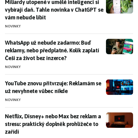
Miliardy utopené v umělé inteligenci si vybírají daň.
Miliardy utopené v umělé inteligenci si
vybírají daň. Tahle novinka v ChatGPT se
vám nebude líbit
NOVINKY
WhatsApp už nebude zadarmo: Buď reklamy, nebo předp
WhatsApp už nebude zadarmo: Buď
reklamy, nebo předplatné. Kolik zaplatí
Češi za život bez inzerce?
NOVINKY
YouTube znovu přitvrzuje: Reklamám se už nevyhnete
YouTube znovu přitvrzuje: Reklamám se
už nevyhnete vůbec nikde
NOVINKY
Netflix, Disney+ nebo Max bez reklam a stresu: prakti
Netflix, Disney+ nebo Max bez reklam a
stresu: praktický doplněk prohlížeče to
zařídí