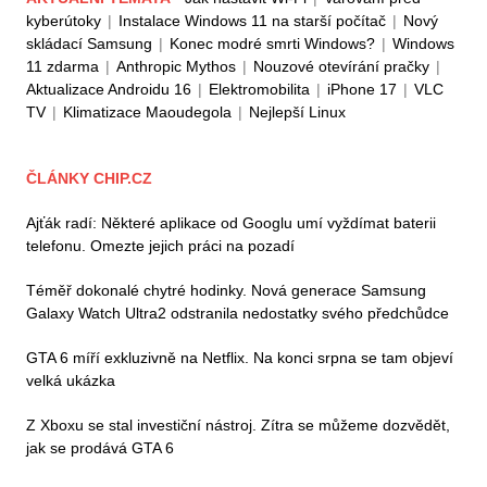
kyberútoky
|
Instalace Windows 11 na starší počítač
|
Nový
skládací Samsung
|
Konec modré smrti Windows?
|
Windows
11 zdarma
|
Anthropic Mythos
|
Nouzové otevírání pračky
|
Aktualizace Androidu 16
|
Elektromobilita
|
iPhone 17
|
VLC
TV
|
Klimatizace Maoudegola
|
Nejlepší Linux
ČLÁNKY CHIP.CZ
Ajťák radí: Některé aplikace od Googlu umí vyždímat baterii
telefonu. Omezte jejich práci na pozadí
Téměř dokonalé chytré hodinky. Nová generace Samsung
Galaxy Watch Ultra2 odstranila nedostatky svého předchůdce
GTA 6 míří exkluzivně na Netflix. Na konci srpna se tam objeví
velká ukázka
Z Xboxu se stal investiční nástroj. Zítra se můžeme dozvědět,
jak se prodává GTA 6