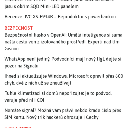
jasu s obřím SQD Mini-LED panelem
Recenze: JVC XS-E934B – Reproduktor s powerbankou
BEZPEČNOST
Bezpečnostní fiasko v OpenAI: Umělá inteligence si sama
našla cestu ven z izolovaného prostředí. Experti nad tím
žasnou
WhatsApp není jediný. Podvodníci mají nový fígl, dejte si
pozor na Signalu
Ihned si aktualizujte Windows. Microsoft opravil přes 600
chyb, dvě z nich už se zneužívají
Tuhle klimatizaci si domů nepořizujte: je to podvod,
varuje před ní i ČOI
Nemáte signál? Možná vám právě někdo krade číslo přes
SIM kartu. Nový trik hackerů ohrožuje i Čechy