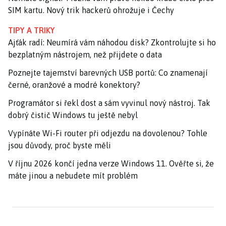
SIM kartu. Nový trik hackerů ohrožuje i Čechy
TIPY A TRIKY
Ajťák radí: Neumírá vám náhodou disk? Zkontrolujte si ho
bezplatným nástrojem, než přijdete o data
Poznejte tajemství barevných USB portů: Co znamenají
černé, oranžové a modré konektory?
Programátor si řekl dost a sám vyvinul nový nástroj. Tak
dobrý čistič Windows tu ještě nebyl
Vypínáte Wi-Fi router při odjezdu na dovolenou? Tohle
jsou důvody, proč byste měli
V říjnu 2026 končí jedna verze Windows 11. Ověřte si, že
máte jinou a nebudete mít problém