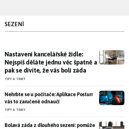
Přejít
k
hlavnímu
SEZENÍ
obsahu
Nastavení kancelářské židle: Nejspíš děláte j
Nastavení kancelářské židle:
Nejspíš děláte jednu věc špatně a
pak se divíte, že vás bolí záda
TIPY A TRIKY
Nehrbte se u počítače: Aplikace Posturr vás to zaruč
Nehrbte se u počítače: Aplikace Posturr
vás to zaručeně odnaučí
TIPY A TRIKY
Bolavá záda z dlouhého sezení: pomůže pohyb a neče
Bolavá záda z dlouhého sezení: pomůže