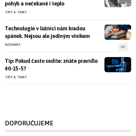
pohyb a nečekaně i teplo
TIPY A TRIKY
Technologie v ložnici nám kradou spánek. Nejsou ale
Technologie v ložnici nám kradou
spánek. Nejsou ale jediným viníkem
NOVINKY
AD
Tip: Pokud často sedíte: znáte pravidlo 40-15-5?
Tip: Pokud často sedíte: znáte pravidlo
40-15-5?
TIPY A TRIKY
DOPORUČUJEME