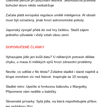
Ušetřete peníze při používání lednice. Jednoduchá pravidla
bohužel skoro nikdo nedodržuje
Začala platit evropská regulace umělé inteligence. AI obsah
musí být označený, jinak hrozí astronomické pokuty
Japonský vývojář přidá do své hry češtinu. Stačil zájem
jediného uživatele i vřelý vztah obou zemí
DOPORUČENÉ ČLÁNKY
Vyhazujete jídlo jen kvůli datu? U některých potravin děláte
chybu, u masa či měkkých sýrů hrozí zdravotní problémy
Nevíte, co udělat z filo těsta? Zvládne sladké i slané náplně a
křupe mnohem víc než listové. Inspirujte se 10 recepty
Sladké retro: Upečte si hrnkovou bábovku z Margotky.
Připomene vám neděle u babičky
Slovenské prívarky: Sytá jídla, na která nepotřebujete příbor,
jen pořádnou lžíci