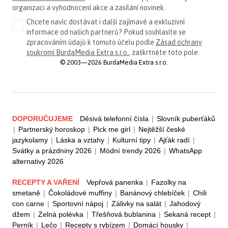
organizaci a vyhodnocení akce a zasílání novinek.
Chcete navíc dostávat i další zajímavé a exkluzivní
informace od našich partnerů? Pokud souhlasíte se
zpracováním údajů k tomuto účelu podle
Zásad ochrany
soukromí BurdaMedia Extra s.r.o.
, zaškrtněte toto pole.
© 2003—2026 BurdaMedia Extra s.r.o.
DOPORUČUJEME
Děsivá telefonní čísla
|
Slovník puberťáků
|
Partnerský horoskop
|
Pick me girl
|
Nejtěžší české
jazykolamy
|
Láska a vztahy
|
Kulturní tipy
|
Ajťák radí
|
Svátky a prázdniny 2026
|
Módní trendy 2026
|
WhatsApp
alternativy 2026
RECEPTY A VAŘENÍ
Vepřová panenka
|
Fazolky na
smetaně
|
Čokoládové muffiny
|
Banánový chlebíček
|
Chili
con carne
|
Sportovní nápoj
|
Zálivky na salát
|
Jahodový
džem
|
Zelná polévka
|
Třešňová bublanina
|
Sekaná recept
|
Perník
|
Lečo
|
Recepty s rybízem
|
Domácí housky
|