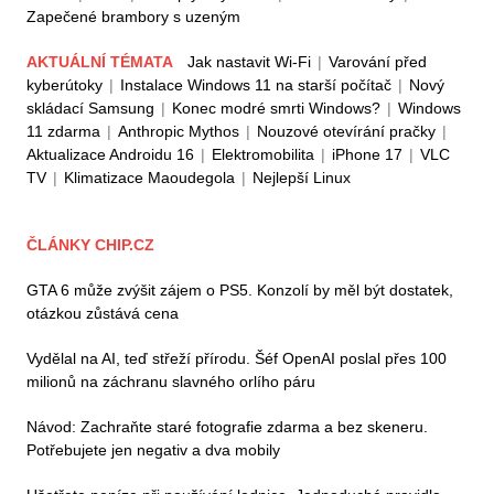
Zapečené brambory s uzeným
AKTUÁLNÍ TÉMATA
Jak nastavit Wi-Fi
|
Varování před
kyberútoky
|
Instalace Windows 11 na starší počítač
|
Nový
skládací Samsung
|
Konec modré smrti Windows?
|
Windows
11 zdarma
|
Anthropic Mythos
|
Nouzové otevírání pračky
|
Aktualizace Androidu 16
|
Elektromobilita
|
iPhone 17
|
VLC
TV
|
Klimatizace Maoudegola
|
Nejlepší Linux
ČLÁNKY CHIP.CZ
GTA 6 může zvýšit zájem o PS5. Konzolí by měl být dostatek,
otázkou zůstává cena
Vydělal na AI, teď střeží přírodu. Šéf OpenAI poslal přes 100
milionů na záchranu slavného orlího páru
Návod: Zachraňte staré fotografie zdarma a bez skeneru.
Potřebujete jen negativ a dva mobily