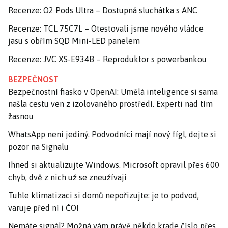
Recenze: O2 Pods Ultra – Dostupná sluchátka s ANC
Recenze: TCL 75C7L – Otestovali jsme nového vládce
jasu s obřím SQD Mini-LED panelem
Recenze: JVC XS-E934B – Reproduktor s powerbankou
BEZPEČNOST
Bezpečnostní fiasko v OpenAI: Umělá inteligence si sama
našla cestu ven z izolovaného prostředí. Experti nad tím
žasnou
WhatsApp není jediný. Podvodníci mají nový fígl, dejte si
pozor na Signalu
Ihned si aktualizujte Windows. Microsoft opravil přes 600
chyb, dvě z nich už se zneužívají
Tuhle klimatizaci si domů nepořizujte: je to podvod,
varuje před ní i ČOI
Nemáte signál? Možná vám právě někdo krade číslo přes